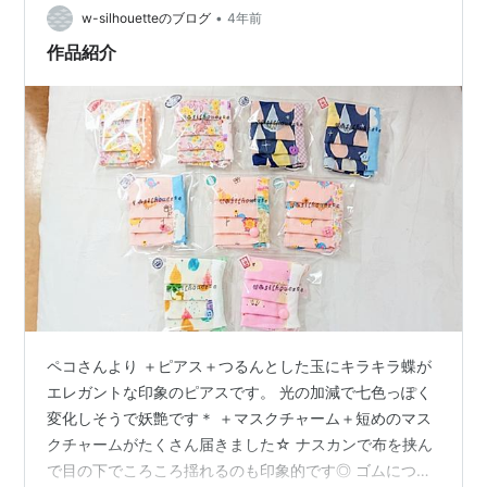
•
ぁ ＾＾ 私のマスク大サイズも新調しました。 とても気
w-silhouetteのブログ
4年前
に入ってたので、ボタンも使いまわしです◎ こんな…
作品紹介
ペコさんより ＋ピアス＋つるんとした玉にキラキラ蝶が
エレガントな印象のピアスです。 光の加減で七色っぽく
変化しそうで妖艶です＊ ＋マスクチャーム＋短めのマス
クチャームがたくさん届きました☆ ナスカンで布を挟ん
で目の下でころころ揺れるのも印象的です◎ ゴムにつけ