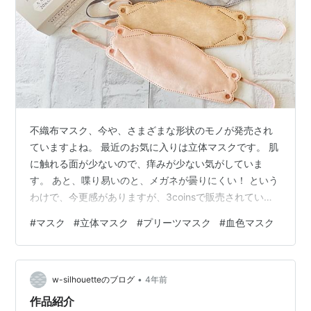
不織布マスク、今や、さまざまな形状のモノが発売され
ていますよね。 最近のお気に入りは立体マスクです。 肌
に触れる面が少ないので、痒みが少ない気がしていま
す。 あと、喋り易いのと、メガネが曇りにくい！ という
わけで、今更感がありますが、3coinsで販売されている
マスクを購入してみたので、紹介します。立体マスクは
#
マスク
#
立体マスク
#
プリーツマスク
#
血色マスク
売り切れている店舗がほとんどですが… 3coinsで買える
3Dフェイスマスク 肌馴染みの良い色展開 毛羽立ちが少
ない 4層構造でペコペコしない 痛くなりにくい耳ゴム 立
•
体マスクのコスパは微妙 裏側が同色だともっと嬉しい
w-silhouetteのブログ
4年前
3coinsプリーツマスク 肌馴染みの良い色展開 やや薄い
作品紹介