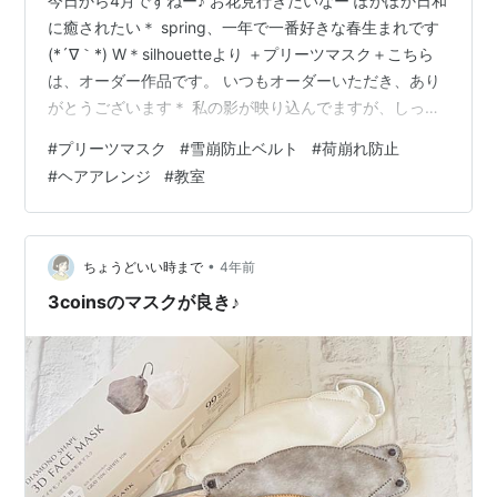
今日から4月ですねー♪ お花見行きたいなー ぽかぽか日和
に癒されたい＊ spring、一年で一番好きな春生まれです
(*´∇｀*) W＊silhouetteより ＋プリーツマスク＋こちら
は、オーダー作品です。 いつもオーダーいただき、あり
がとうございます＊ 私の影が映り込んでますが、しっか
り丁寧に作らせていただきました b'∀｀ また、毎日のお
#
プリーツマスク
#
雪崩防止ベルト
#
荷崩れ防止
供にしていただけて嬉しい限りです＊ これからは暖かく
#
ヘアアレンジ
#
教室
なってくるので汗や花粉対策に、一日の途中でチェンジ
してくださいね◎ 気分転換☆リフレッシュ♪ ＋雪崩防止
ベルト＋マジックテープで簡単装着 右は貰われて行きま
した＊ありがとう 運転中のブレーキ対策に☆ 荷…
•
ちょうどいい時まで
4年前
3coinsのマスクが良き♪