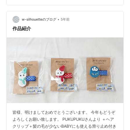
しちゃうよね これは、おおいに主張してくれるからオシ
ャレだよ～♪ 作家さんが使用されてて、ほんとパッと華や
かな印象で、こちらまで元気貰いました☆ ゴムに直接つ
•
w-silhouetteのブログ
5年前
ける仕組みだから、…
作品紹介
皆様、明けましておめでとうございます。 今年もどうぞ
よろしくお願い致します。 PUKUPUKUさんより ＋ヘア
クリップ＋髪の毛が少ないBABYにも使える滑り止め付き