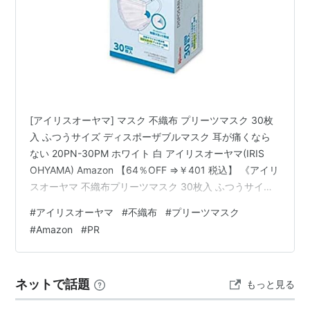
[アイリスオーヤマ] マスク 不織布 プリーツマスク 30枚
入 ふつうサイズ ディスポーザブルマスク 耳が痛くなら
ない 20PN-30PM ホワイト 白 アイリスオーヤマ(IRIS
OHYAMA) Amazon 【64％OFF ⇒￥401 税込】 《アイリ
スオーヤマ 不織布プリーツマスク 30枚入 ふつうサイ
ズ》 Amazonプライム会員又は2,000円以上の注文で送
#
アイリスオーヤマ
#
不織布
#
プリーツマスク
料無料。それ以外は送料410円です。北海道・九州・沖
#
Amazon
#
PR
縄・離島の方は450円になります。 【プライム会員送料
無料：ポイント4pt】 買い物・ショッピングランキング
ネットで話題
もっと見る