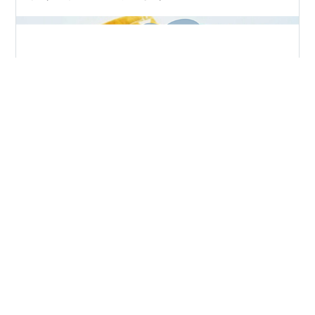
ご訪問ありがとうございます。 「鬼滅の刃」が大流行で
すね。 我が家も息子達とともに鬼滅ブーム真っただ中。
昨日映画も観てきました。 煉獄（れんごく）さんの活躍
に感動しました～(*´ω｀) 台湾でも「鬼滅の刃」は人気の
ようです。 あやみんさん（id:taiwaninaka）が紹介して
ますよ(^O^)／ www.ayamint.com そんなわけで、「鬼滅
#
鬼滅の刃
#
プリーツマスク
マスク」を子供たちに用に作ってみました。 今回は、柄
を活かすよう「プリーツマスク」で作りました。 プリー