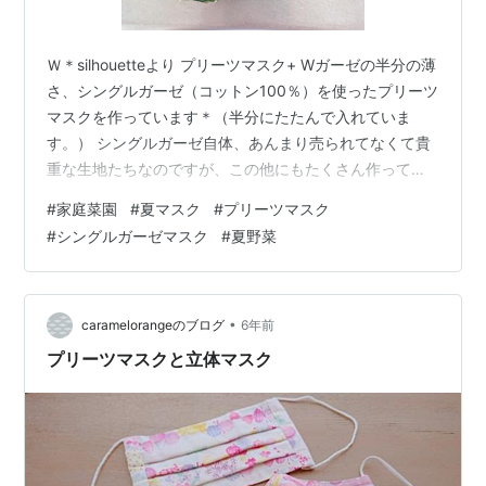
Ｗ＊silhouetteより プリーツマスク+ Wガーゼの半分の薄
さ、シングルガーゼ（コットン100％）を使ったプリーツ
マスクを作っています＊（半分にたたんで入れていま
す。） シングルガーゼ自体、あんまり売られてなくて貴
重な生地たちなのですが、この他にもたくさん作ってる
よ◎ほんの一部ご紹介しますね生地によって、肌触り、
#
家庭菜園
#
夏マスク
#
プリーツマスク
目の細かさが違うよ。 こちらは、ワイドサイズ￥400で
#
シングルガーゼマスク
#
夏野菜
す。（横幅17ｃｍくらい） 安心のオーガニックコットン
生地は￥450です。夏用というか、私はもう一年中シン
グルガーゼマスクを愛用しています。（暖房してたら暑
いしね） 口紅がつくのを防ぐためのインナーマスクや、
•
caramelorangeのブログ
6年前
マスクカバーをされ…
プリーツマスクと立体マスク