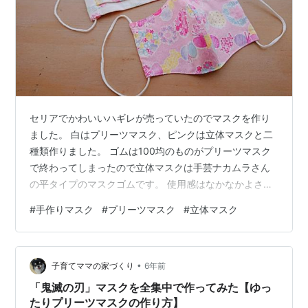
セリアでかわいいハギレが売っていたのでマスクを作り
ました。 白はプリーツマスク、ピンクは立体マスクと二
種類作りました。 ゴムは100均のものがプリーツマスク
で終わってしまったので立体マスクは手芸ナカムラさん
の平タイプのマスクゴムです。 使用感はなかなかよさそ
う。 最近はプリーツマスクばっかり作っていたので立体
#
手作りマスク
#
プリーツマスク
#
立体マスク
マスクは久々。 立体マスクのパターンはこちらのかんた
んかわいい！手作りマスク増補改訂版から。 世の中がこ
ういう状況になるよりもっと前に書店で見かけて購入し
•
ていた本です。 マスクが作れたらなんかいいかも、くら
子育てママの家づくり
6年前
いの軽い気持ちだったんですが、購入しておいてよかっ
「鬼滅の刃」マスクを全集中で作ってみた【ゆっ
たです。 基本的には平面マスク、プ…
たりプリーツマスクの作り方】