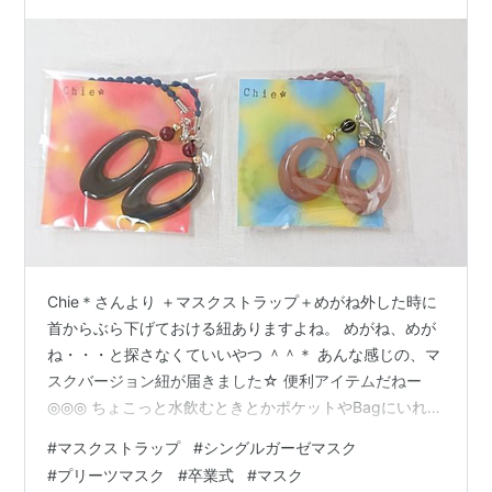
毛羽立ち…
Chie＊さんより ＋マスクストラップ＋めがね外した時に
首からぶら下げておける紐ありますよね。 めがね、めが
ね・・・と探さなくていいやつ ＾＾＊ あんな感じの、マ
スクバージョン紐が届きました☆ 便利アイテムだねー
◎◎◎ ちょこっと水飲むときとかポケットやBagにいれな
くていいから楽なんだって◎ でね、これが素敵なの！ イ
#
マスクストラップ
#
シングルガーゼマスク
ヤリングしてるみたいに見えるんです＊ 髪の毛おろして
#
プリーツマスク
#
卒業式
#
マスク
ると、せっかくのアクセサリーも隠れて見えなかったり