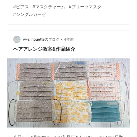
たりお好きな位置で楽しんでね Ｗ＊silhouetteより ＋プ
#
ピアス
#
マスクチャーム
#
プリーツマスク
リーツマスク＋小サイズ女の子用が完売していましたの
#
シングルガーゼ
でお休み中に張り切って縫いました b'∀｀ ネイビー生地
のアニマル、ずっとブタさんだと思ってたのに、あ
れ？！ネコ？ (*^m^*)姉妹でお揃いっぽくしたいとご要
望いただきました。 ありがとうございます。 気に入って
•
w-silhouetteのブログ
4年前
くれるのあっ…
ヘアアレンジ教室&作品紹介