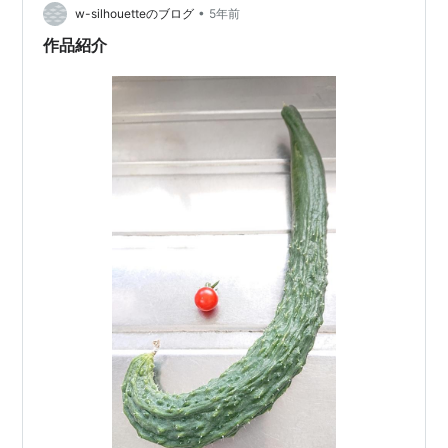
•
として不織布マスクの上に重ねて着用するのにも向いて
w-silhouetteのブログ
5年前
いると思います。 私は徒歩移動が多いのですが、不織布
作品紹介
マ…