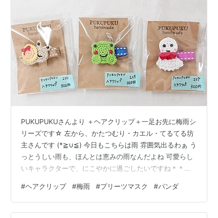
PUKUPUKUさんより ＋ヘアクリップ＋一足お先に梅雨シ
リーズです☆ 左から、かたつむり・カエル・てるてる坊
主さんです (*≧∪≦) 今日もこちらは雨 雰囲気出るわぁ う
っとうしい雨も、ほんとは恵みの雨なんだよね 可愛らし
いキャラクターで、にこやかに過ごしたいですね＊＊＊
滑り止め付きクリップいかがですか？ Ｗ＊silhouetteより
#
ヘアクリップ
#
梅雨
#
プリーツマスク
#
パンダ
＋プリーツマスク＋小サイズです。 左上から、スイー
ツ・いちご・パンダさんです。 愛らしい(｡＾ω＾｡)ﾉ♡私
も娘ちゃんがいたら、もっと作り甲斐があっただろうな