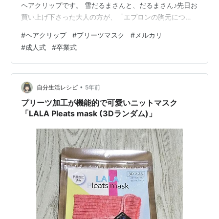
ヘアクリップです。 雪だるまさんと、だるまさん♪先日お
買い上げ下さった大人の方が、「エプロンの胸元につけ
て仕事してたら、お客様に可愛いから私の分も買ってき
#
ヘアクリップ
#
プリーツマスク
#
メルカリ
てって頼まれたんです＊」と、またまたご来店ください
#
成人式
#
卒業式
ました。 ありがとうブローチのように使うのもいいね◎
b'∀｀ プレゼントにもどうぞ Ｗ＊silhouetteより ＋プリ
ーツマスク＋年末にオーダーいただいていたWガーゼの
プリーツマスクです。 「感染拡大してきたから今日から
•
自分生活レシピ
5年前
新調して…
プリーツ加工が機能的で可愛いニットマスク
「LALA Pleats mask (3Dランダム)」