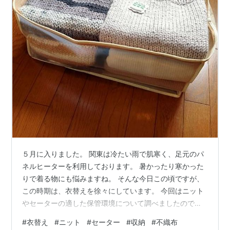
５月に入りました。 関東は冷たい雨で肌寒く、足元のパ
ネルヒーターを利用しております。 暑かったり寒かった
りで着る物にも悩みますね。 そんな今日この頃ですが、
この時期は、衣替えを徐々にしています。 今回はニット
やセーターの適した保管環境について調べましたのでご
紹介します。 厚手のニット、オフシーズはどこにしま
#
衣替え
#
ニット
#
セーター
#
収納
#
不織布
う？ ニットの保管はビニール製、不織布のどちらが良い