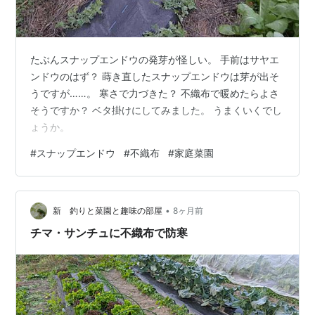
たぶんスナップエンドウの発芽が怪しい。 手前はサヤエ
ンドウのはず？ 蒔き直したスナップエンドウは芽が出そ
うですが……。 寒さで力づきた？ 不織布で暖めたらよさ
そうですか？ ベタ掛けにしてみました。 うまくいくでし
ょうか。
#
スナップエンドウ
#
不織布
#
家庭菜園
•
新 釣りと菜園と趣味の部屋
8ヶ月前
チマ・サンチュに不織布で防寒