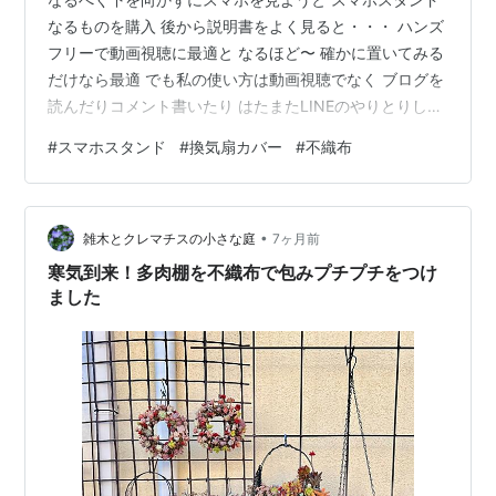
なるものを購入 後から説明書をよく見ると・・・ ハンズ
フリーで動画視聴に最適と なるほど〜 確かに置いてみる
だけなら最適 でも私の使い方は動画視聴でなく ブログを
読んだりコメント書いたり はたまたLINEのやりとりしか
してないのに じっと置いておくだけのスタンドは あまり
#
スマホスタンド
#
換気扇カバー
#
不織布
役には立たないかも（笑） 箱の上に置いて、スタンドご
とスマホを抱え込み 文字を打つ練習 手に持つだけよりは
楽かな？ 使う指を親指に変えてみたらより楽に・・・ 工
•
夫して首への負担を減らさないと・・・ そして、年末に
雑木とクレマチスの小さな庭
7ヶ月前
業者さんにお願いした換気扇 カバーとフィルターは1ヶ月
寒気到来！多肉棚を不織布で包みプチプチをつけ
に2度くら…
ました