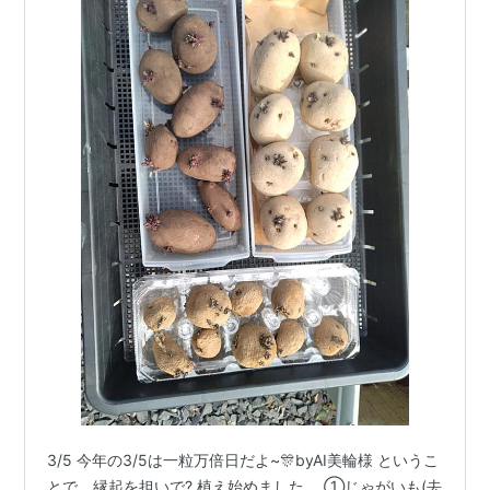
3/5 今年の3/5は一粒万倍日だよ~🎊byAI美輪様 というこ
とで、縁起を担いで? 植え始めました。 ①じゃがいも(去