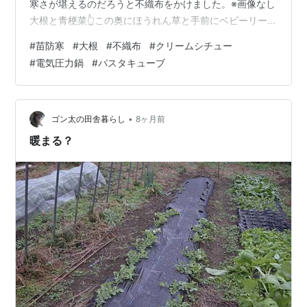
寒さが堪えるのだろうと不織布をかけました。※画像なし
大根と青梗菜👆この奥にほうれん草と手前にベビーリーフ
を植えました。バイクガレージの中のものを出したと
#
苗防寒
#
大根
#
不織布
#
クリームシチュー
き、半円支柱をだして何本かを畑に差しておいたので、
#
電気圧力鍋
#
パスタキューブ
あとはカバーをしてカバー止めの杭を差し込むだけ。 と
ころが朝は風がつよくて4-5mの不織布は鯉のぼりのよう
にたなびき、、、なかなか思うようにおさまってくれま
せん。 もう一カ所、玉ねぎプランター（大が２つ）にも
•
ゴン太の田舎暮らし
8ヶ月前
かけておきました。半円支柱をかけるには並…
暖まる？