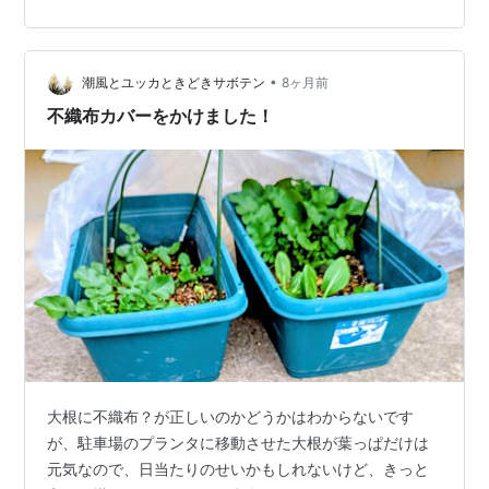
紅稚児、 ブロウメアナのハンギングもあります ↓ 不織布
とプチプチで包みました ↓ 東側なのに風が強くて不織布
が舞い上がり 洗濯バサミで留めるのも一苦労でした 寒か
ったー 昨日見た天気予報がこれ ↓ 実際は氷点下にはなら
•
潮風とユッカときどきサボテン
8ヶ月前
なかったか…
不織布カバーをかけました！
大根に不織布？が正しいのかどうかはわからないです
が、駐車場のプランタに移動させた大根が葉っぱだけは
元気なので、日当たりのせいかもしれないけど、きっと