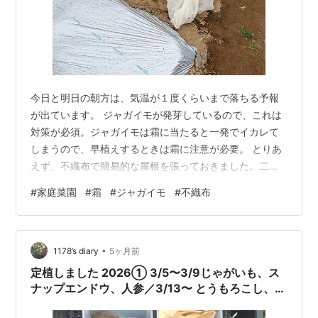
今日と明日の朝方は、気温が１度くらいまで落ちる予報
が出ています。 ジャガイモが発芽しているので、これは
対策が必須。ジャガイモは霜に当たると一発でイカレて
しまうので、早植えするときは霜に注意が必要。 とりあ
えず、不織布で簡易的な屋根を張っておきました。二日
間だけの予報だし、霜だけ防げれば良いので、テキトー
#
家庭菜園
#
霜
#
ジャガイモ
#
不織布
です。零下ではないので、温めなくても大丈夫だと思
う。 これを過ぎれば、最低気温は５度が下限くらいにな
るみたい。そうなれば、一時的な遅霜だけ気を付ければ
•
大丈夫でしょう。 寒い一日でしたが、近所の祇園原公園
1178’s diary
5ヶ月前
で、地元のフリマ祭りみたいなのをやってました。ステ
定植しました 2026① 3/5〜3/9じゃがいも、ス
ージで、アカペラを披露する方々もいましたね。…
ナップエンドウ、人参／3/13〜 とうもろこし、マ
ンズナル(予定)