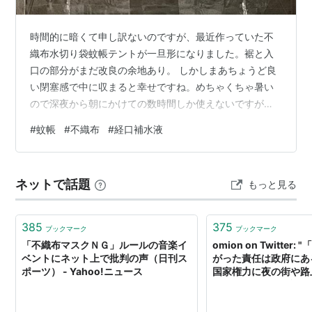
時間的に暗くて申し訳ないのですが、最近作っていた不
織布水切り袋蚊帳テントが一旦形になりました。裾と入
口の部分がまだ改良の余地あり。 しかしまあちょうど良
い閉塞感で中に収まると幸せですね。めちゃくちゃ暑い
ので深夜から朝にかけての数時間しか使えないですが
(笑)。あと…なぜかここ数日は蚊を見ていません。この辺
#
蚊帳
#
不織布
#
経口補水液
り一帯の蚊を誰かが退治したのかと思うくらいですよ。
なのでコレが蚊帳として機能するかどうかが確認できて
いないんですねえ。一番大事なところなのに。 私は明け
ネットで話題
もっと見る
方からゴソゴソしていることが多い生活なので涼しい時
間帯はコレを満喫するとして…それ以外の時間帯です
よ。もうだいぶ暑いですよね。で熱中症対策が必要…
385
375
ブックマーク
ブックマーク
「不織布マスクＮＧ」ルールの音楽イ
omion on Twitte
ベントにネット上で批判の声（日刊ス
がった責任は政府にあ
ポーツ） - Yahoo!ニュース
国家権力に夜の街や路
まり罰則や罰金を課し
して止め必要な買い物
制的に手を洗わせ不織