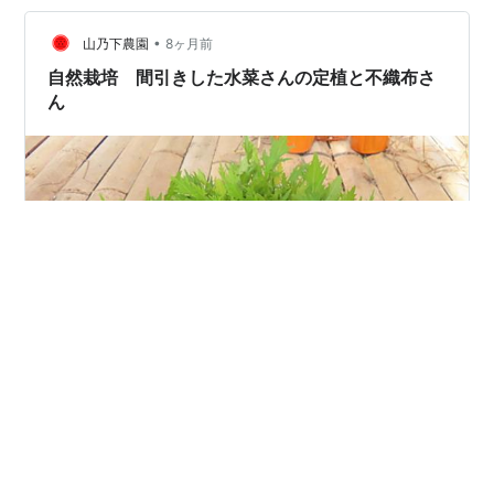
今朝から塩抜きを始めました。 夕方切れ端を焼いて少し
薄いかなと思ったら完了です。 丁度良い時はまだ塩抜き
•
山乃下農園
8ヶ月前
が足りません。
自然栽培 間引きした水菜さんの定植と不織布さ
ん