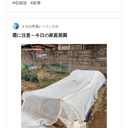
#
収納袋
#
家事
の？ 不織布の良い点 ニットやセッターの保管のポイント
ダニの繁殖にも注意 結論：長期保管不織布の衣類整理袋
に まとめ 厚手のニット、オフシーズはどこにしまう？
冬物の厚手のニット。オフシーズンはどのように保管さ
•
５５の手習い
5ヶ月前
れていますか？ 編み物が趣味…
霜に注意～今日の家庭菜園