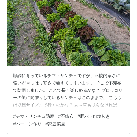
順調に育っているチマ・サンチュですが、比較的寒さに
強いがやっぱり寒さで萎えてしまいます。 そこで不織布
で防寒しました。 これで長く楽しめるかな？ ブロッコリ
ーの畝に間借りしているサンチュはこのままで。 こちら
は収穫サイズまで行くのかな？ あ～草も取らなければい
けません。 成長がとても緩やかなリーフレタスのワイン
#
チマ・サンチュ防寒
#
不織布
#
豚バラ肉塩抜き
レッド。 収穫にはまだ早いですが、この色！光沢と深み
#
ベーコン作り
#
家庭菜園
があり採るのが楽しみです。 今朝もチマ・サンチュの収
穫です。 先週の火曜日の夜から始めた豚バラの塩漬け。