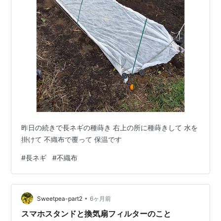
昨日の続きで長ネギの種蒔き 右上の所に種蒔きして 水を
掛けて 不織布で覆って 保温です
#
長ネギ
#
不織布
•
Sweetpea-part2
6ヶ月前
スマホスタンドと換気扇フィルターのこと