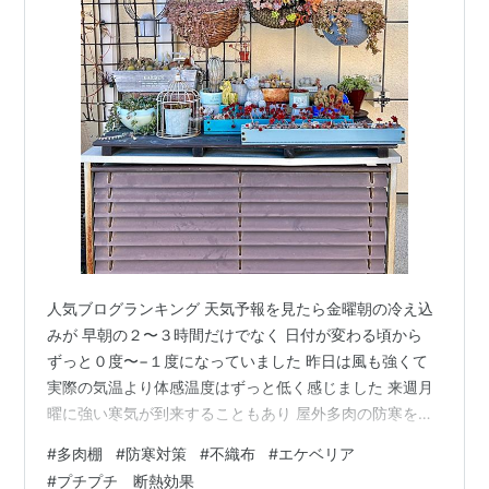
人気ブログランキング 天気予報を見たら金曜朝の冷え込
みが 早朝の２〜３時間だけでなく 日付が変わる頃から
ずっと０度〜−１度になっていました 昨日は風も強くて
実際の気温より体感温度はずっと低く感じました 来週月
曜に強い寒気が到来することもあり 屋外多肉の防寒をす
ることにしました まずは東側の室外機上 散らばっていた
#
多肉棚
#
防寒対策
#
不織布
#
エケベリア
多肉を１ヶ所に集めました 寒さに弱いリトルミッシーや
#
プチプチ 断熱効果