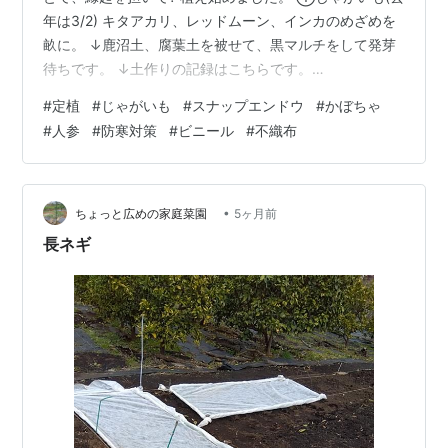
年は3/2) キタアカリ、レッドムーン、インカのめざめを
畝に。 ↓鹿沼土、腐葉土を被せて、黒マルチをして発芽
待ちです。 ↓土作りの記録はこちらです。
1178.hatenablog.jp ②スナップエンドウ(去年は2/27) 畝
#
定植
#
じゃがいも
#
スナップエンドウ
#
かぼちゃ
に6つ、菌ちゃんベッドに2つ苗を植えました。防寒(霜)
#
人参
#
防寒対策
#
ビニール
#
不織布
対策に、防虫ネットをかけました。 今のところ、寒さに
負けず育っています。 ③かぼちゃ(去年はミニかぼちゃ
4/10) 残渣処理プランターに、5つ植えて、ビニールで防
寒しました。 が、一晩で全部枯れまし…
•
ちょっと広めの家庭菜園
5ヶ月前
長ネギ