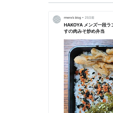
•
rmenx’s blog
25日前
HAKOYA メンズ一段
すの肉みそ炒め弁当