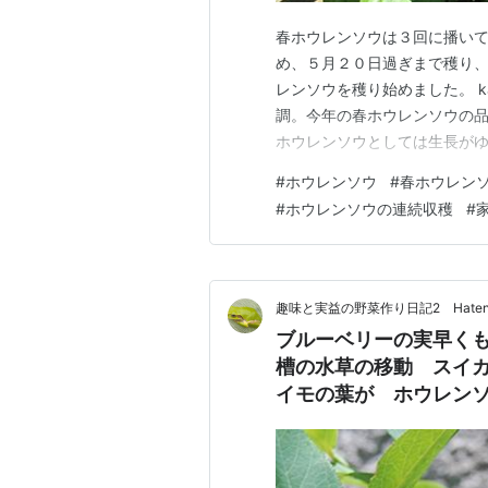
春ホウレンソウは３回に播い
め、５月２０日過ぎまで穫り
レンソウを穫り始めました。 kazm
調。今年の春ホウレンソウの
ホウレンソウとしては生長が
定より生育が進み、収穫開始
#
ホウレンソウ
#
春ホウレン
充され、いかにがっちり型の品
#
ホウレンソウの連続収穫
#
状態になりました。頼りの助っ
趣味と実益の野菜作り日記2 Hatena
ブルーベリーの実早く
槽の水草の移動 スイ
イモの葉が ホウレン