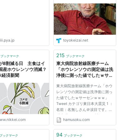
て…
iii.pya.jp
toyokeizai.net
215
ブックマーク
ブックマーク
が8割減る日 主食はイ
東大病院放射線医療チーム
国産ホウレンソウ消滅？
「ホウレンソウの測定値は洗
日本経済新聞
浄後に測った値でしたｗサー
センｗｗｗ」:ハムスター速
東大病院放射線医療チーム「ホウ
報
レンソウの測定値は洗浄後に測っ
た値でしたｗサーセンｗｗｗ」
Tweet カテゴリ東日本大震災 1 ：
名前：名無しさん＠涙目です。
(京都府)：2011/03/23(水)
ww.nikkei.com
hamusoku.com
22:22:25.32 ID:9ZOPr3QJ0● ?
PLT(12155) 東大病院放射線医療
チーム @team_nakagawa: ホウ
94
ブックマーク
ブックマーク
レンソウの放射能測定方法につい