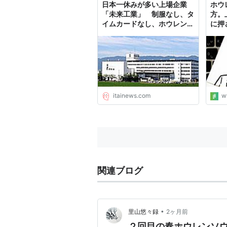
日本一休みが多い上場企業
ホウ
「考えよう、若者の雇用と未来」
「未来工業」 制服なし、タ
方。
(2)...
イムカードなし、ホウレンソ
に押
ウなし : 痛いニュース(ﾉ∀`)
イン
ャパ
itainews.com
w
関連ブログ
•
里山悠々録
2ヶ月前
２回目の春ホウレンソ