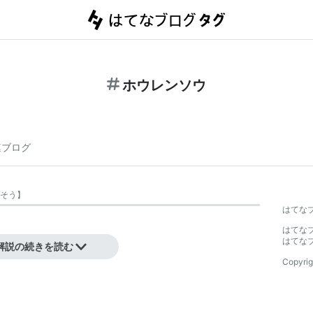
ホウレンソウ
連ブログ
そう
】
はてな
はてな
はてな
解説の続きを読む
Copyrig