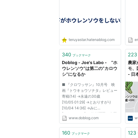
teruyastar.hatenablog.com
er
340
223
ブックマーク
Doblog - Joe's Labo - “ホ
農家
ウレンソウ”は第二の“カロウ
モ、
シ”になるか
- 
■ 『クロワッサン』10月号 映
画『トウキョウソナタ』レビュー
寄稿(14) →永遠の30歳
[10/05 01:29] →とおりすがり
[10/04 14:36] →みに
[10/03 19:30] ■ 格差問題の本質
www.doblog.com
w
とは何か(10) →とおりすがり２号
[10/04 21:54] →M.T.かーにー
[09/28 16:56] →yasu
160
123
ブックマーク
[09/27 19:55] ■ シンポジウム