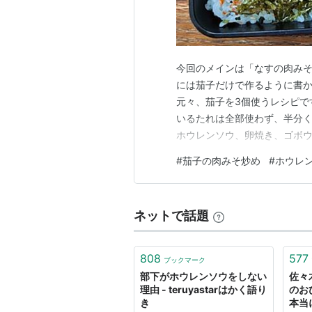
今回のメインは「なすの肉みそ
には茄子だけで作るように書
元々、茄子を3個使うレシピで
いるたれは全部使わず、半分く
ホウレンソウ、卵焼き、ゴボウ
けは彩りを考えて鮭ふりかけで
#
茄子の肉みそ炒め
#
ホウレ
おんなじです。 実食 いろい
様でした。 HAKOYA メンズ
ネットで話題
808
577
ブックマーク
部下がホウレンソウをしない
佐々
理由 - teruyastarはかく語り
のお
き
本当