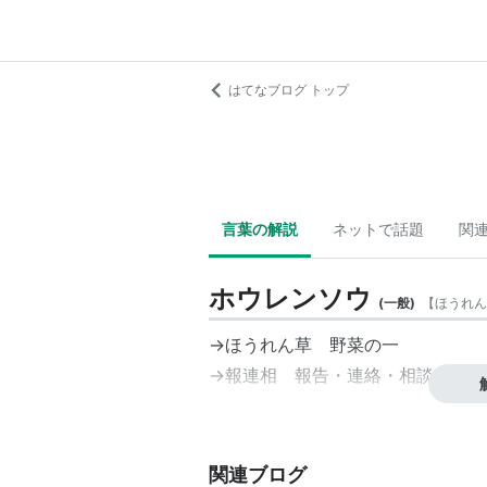
はてなブログ トップ
言葉の解説
ネットで話題
関
ホウレンソウ
(
一般
)
【
ほうれん
→
ほうれん草
野菜の一
→
報連相
報告・連絡・相談
関連ブログ