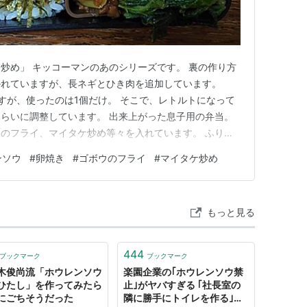
炒め」 キッコーマンのあのシリーズです。 裏の作り方
かれていますが、長ネギとひき肉を追加しています。
すが、使ったのは1個だけ。 そこで、レトルトになって
らいに調整しています。 出来上がった息子用の弁当。
のフライ、マイタケ炒め等々を入れています。 ふりか
す。 続いて、自分用。 なすの肉みそ炒め 妻用も中身は
ンソウ
#
卵焼き
#
ゴボウのフライ
#
マイタケ炒め
ろなおかずが詰まっているので、食欲が出ますね。 ご馳走
一段ランチ…
もっと見る
444
ブックマーク
ブックマーク
木俊尚流「ホウレンソウ
楽園企業の｢ホウレンソウ禁
ひたし」を作ってみたら
止｣がヤバすぎる ｢社長室の
にごちそうだった
隣に勝手にトイレを作る｣っ