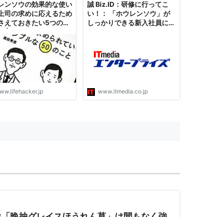
レンソウの効果的な使い
誠 Biz.ID：研修に行ってこ
て、新しい...
上司の求めに応えるため
い！： 「ホウレンソウ」が
さえておきたい5つのポ
しっかりできる新入社員にな
ト | ライフハッカー・ジ
ってもらうコツ
ン
ww.lifehacker.jp
www.itmedia.co.jp
ウ「晩抽グレイスほうれん草」は間もなく強