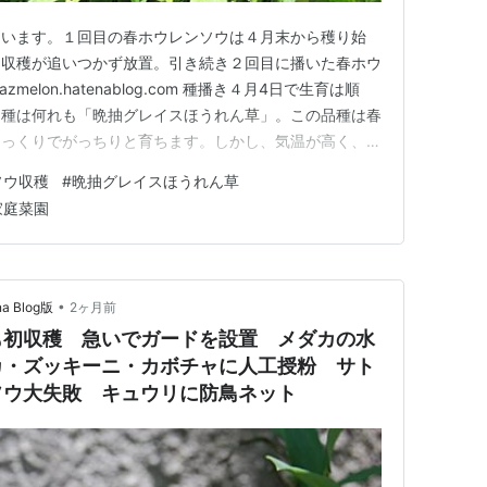
ています。１回目の春ホウレンソウは４月末から穫り始
、収穫が追いつかず放置。引き続き２回目に播いた春ホウ
elon.hatenablog.com 種播き４月4日で生育は順
品種は何れも「晩抽グレイスほうれん草」。この品種は春
ゆっくりでがっちりと育ちます。しかし、気温が高く、想
の時点ですでに穫り頃になっていました。水分も適当に補
ソウ収穫
#
晩抽グレイスほうれん草
種でも生長スピードが速い。 穫っても穫ってもと言う
家庭菜園
人もお…
•
 Blog版
2ヶ月前
も初収穫 急いでガードを設置 メダカの水
カ・ズッキーニ・カボチャに人工授粉 サト
ソウ大失敗 キュウリに防鳥ネット