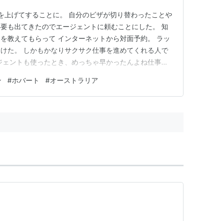
を上げてすることに。 自分のビザが切り替わったことや
要も出てきたのでエージェントに頼むことにした。 知
を教えてもらって インターネットから対面予約。 ラッ
けた。 しかもかなりサクサク仕事を進めてくれる人で
ジェントも使ったとき、めっちゃ早かったんよね仕事。
ィテールを聞かれてないし 基本的な収入以外何も足し
ン
#
ホバート
#
オーストラリア
回は無駄なお金を払わないように、 なおかつリターンが
くれてかなり信用…