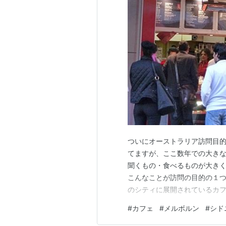
ついにオーストラリア訪問目的
てますが、ここ数年での大きな
聞くもの・食べるものが大きく
こんなことが訪問の目的の１つ
のシティに展開されているカフェ
を感じる」ところからスター
#
カフェ
#
メルボルン
#
シド
が）。 といっても、日本でも
トールへ、最近ではもはや定番