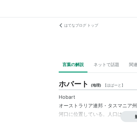
はてなブログ トップ
言葉の解説
ネットで話題
関
ホバート
(
地理
)
【
ほばーと
】
Hobart
オーストラリア連邦・タスマニア州
河口に位置している。人口は約21