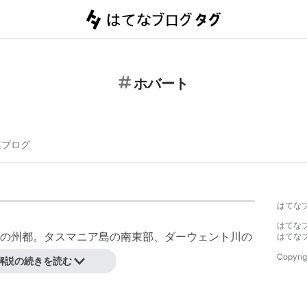
ホバート
連ブログ
はてな
はてな
の州都。タスマニア島の南東部、ダーウェント川の
はてな
万人。
Copyrig
解説の続きを読む