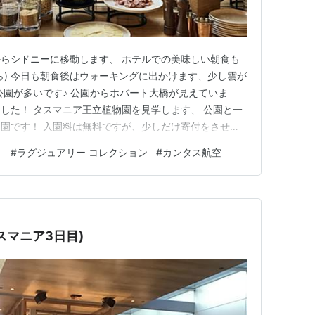
らシドニーに移動します、 ホテルでの美味しい朝食も
ら) 今日も朝食後はウォーキングに出かけます、少し雲が
公園が多いです♪ 公園からホバート大橋が見えていま
した！ タスマニア王立植物園を見学します、 公園と一
園です！ 入園料は無料ですが、少しだけ寄付をさせて
もありました♪ 初夏のお花が咲いていました、園内にはカ
ト
#
ラグジュアリー コレクション
#
カンタス航空
温室や日本庭園などもありました！ 公園の出口には、タ
のようです♪ …
スマニア3日目)