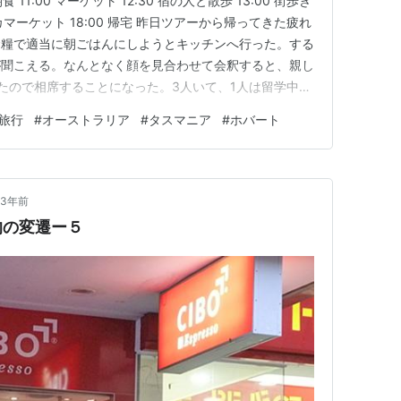
食 11:00 マーケット 12:30 宿の人と散歩 13:00 街歩き
ラマンカマーケット 18:00 帰宅 昨日ツアーから帰ってきた疲れ
食糧で適当に朝ごはんにしようとキッチンへ行った。する
が聞こえる。なんとなく顔を見合わせて会釈すると、親し
たので相席することになった。3人いて、1人は留学中、
の横で、我々は先日見た動画で紹介されたアボカドの割
旅行
#
オーストラリア
#
タスマニア
#
ホバート
で左右にねじって割ると簡単だという動画だったのだ…
3年前
的の変遷ー５