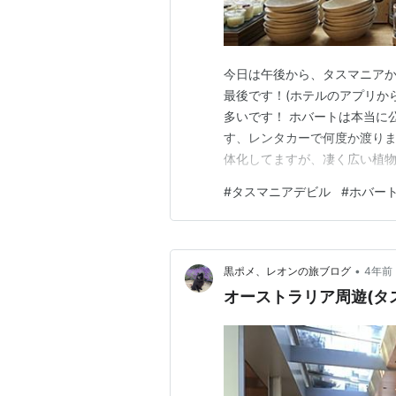
今日は午後から、タスマニアか
最後です！(ホテルのアプリか
多いです！ ホバートは本当に
す、レンタカーで何度か渡りま
体化してますが、凄く広い植物
いただきました♪ 池や花時計
#
タスマニアデビル
#
ホバー
フェレストランもあります♪ 
スマニア州知事の公邸が！お城
•
黒ポメ、レオンの旅ブログ
4年前
オーストラリア周遊(タ