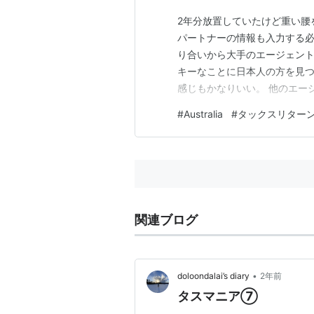
2年分放置していたけど重い腰
パートナーの情報も入力する必
り合いから大手のエージェント
キーなことに日本人の方を見つ
感じもかなりいい。 他のエー
けど今回の人みたいに詳しくデ
#
Australia
#
タックスリター
も引かれもしてない感じ。 今
上がるようにオーガナイズして
関連ブログ
•
doloondalai’s diary
2年前
タスマニア⑦