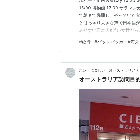
ホバート市内散策Day 10:30 朝
15:00 博物館 17:00 サ
で朝まで爆睡し、残っていた
とはっきり大きな声で日本語
みやすい日本人&若い女性だっ
残りはワーホリ中らしい。 そ
#
旅行
#
バックパッカー#海外
り方を実践した。両手で包ん
•
ホントに楽しい！オーストラリア
オーストラリア訪問目