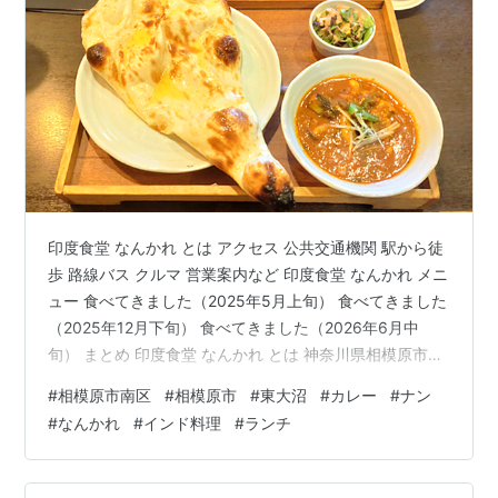
印度食堂 なんかれ とは アクセス 公共交通機関 駅から徒
歩 路線バス クルマ 営業案内など 印度食堂 なんかれ メニ
ュー 食べてきました（2025年5月上旬） 食べてきました
（2025年12月下旬） 食べてきました（2026年6月中
旬） まとめ 印度食堂 なんかれ とは 神奈川県相模原市南
区東大沼３丁目、県道52号線沿いで営業している、本格
#
相模原市南区
#
相模原市
#
東大沼
#
カレー
#
ナン
的なカレーやインド料理が楽しめる人気のお店です。 こ
#
なんかれ
#
インド料理
#
ランチ
ちらのなんかれさんは2000年9月のオープンです。 まだ
ナンとカレーのお店が少なかった時代から長年にわたっ
てこちらで営業していて、変わらぬ人気を誇っていま