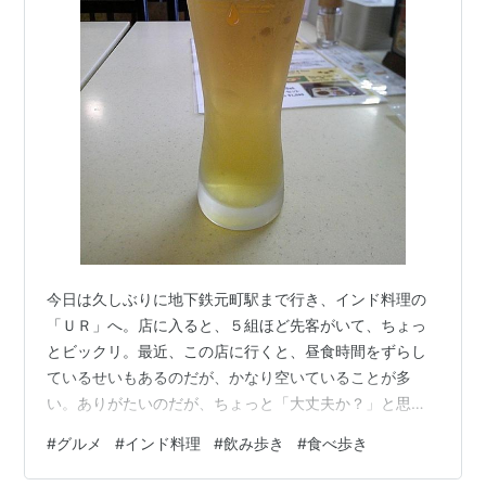
今日は久しぶりに地下鉄元町駅まで行き、インド料理の
「ＵＲ」へ。店に入ると、５組ほど先客がいて、ちょっ
とビックリ。最近、この店に行くと、昼食時間をずらし
ているせいもあるのだが、かなり空いていることが多
い。ありがたいのだが、ちょっと「大丈夫か？」と思っ
ていたのである。さて、注文はごく普通にＢセットを頼
#
グルメ
#
インド料理
#
飲み歩き
#
食べ歩き
んで、ドリンクをビールに変更。先にビールが出て来
た。今日はさほど気温が高くないのだが、湿度はそこそ