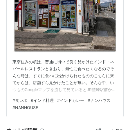
東京住みの頃は、普通に街中で良く見かけたインド・ネ
パールレストランときおり、無性に食べたくなるのでそ
んな時は、すぐに食べに出かけられたもののこちらに来
てからは、店舗すら見かけたことが無い。そんな中、い
つものGoogleマップを流して見ているとJR韮崎駅前から
少しの場所に「ナンハウス」という、インド・ネパール
#
食レポ
#
インド料理
#
インドカレー
#
ナンハウス
レストランを発見！みつけたらもうすぐに食べに行きた
#
NANHOUSE
くなって、歯科治療のあと早速お邪魔して参りました。
駅前から東に３００mほど トヨタのレンタカー屋さんを
過ぎたT字路の角にお店があります。駐車場は、写真右手