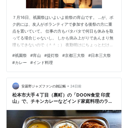
７月16日、祇園祭はいよいよ前祭の宵山です。 …が、ボ
ク的には、友人がボランティアで参加する後祭の方に重
点を置いていて。 仕事の方もバタバタで何日も休みを取
ってる場合じゃないし。 しかも病み上がりであんまり無
理もできないので（＾＾；） 夜勤明けにちょっとだけ宵
祭の雰囲気だけ味わえればいいかな～、という感じで行
#
祇園祭
#
宵山
#
提灯祭
#
京都三大祭
#
日本三大祭
こうと思ったわけであります。帰宅して軽く仮眠を取っ
#
カレー
#
インド料理
てから、改めて夜勤で出勤するくらいの時間に出撃♪ 早め
の夕食を食べてから鉾町を散策する計画です。 京都市役
所前、御池通りの地下駐車場にソリオくんを駐車して。
休日出勤を含む夜勤６連勤にお迎え提灯行列、さらに夜
•
安曇野ジャズファンの雑記帳
24日前
勤５連勤を終えたカラダはかなりこ…
松本市大手４丁目（裏町）の「DOON食堂 印度
山」で、チキンカレーなどインド家庭料理のラン
チ。