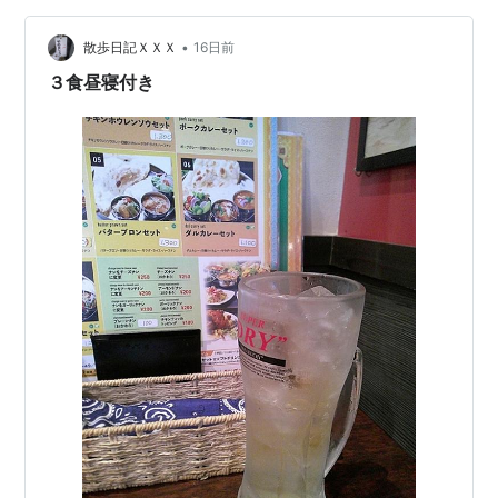
こあるし、ビールが美味しい。さて、注文の品が到着し
•
た。内容はカレー（ベジタブルを選択）、チキンロリポ
散歩日記ＸＸＸ
16日前
ップ、パパド、ご飯、サラダ。後からチキンスープが来
３食昼寝付き
たが、食べるのに夢中になっており、写真無し。ベジタ
ブル…