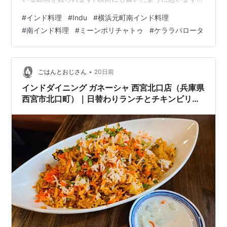
が、ワタクシ、プラタが大好きです❤️ このお店のはパロ
#
インド料理
#
Indu
#
横浜元町南インド料理
ータって呼ぶんですね。 Induのパロータ。 幾重にも層に
#
南インド料理
#
ミーンポリチャトゥ
#
ケララパロータ
なっていてカリッとした部分もあり、もっちり、しっと
りしたとこもあって、いや、まことに美味。 今まで食べ
たプラタの中で一番美味しかったです❣️ パロータにつけ
て食べたナスのカリー。 辛くない、けど沢山の種類のス
•
ごはんとおじさん
20日前
パイ…
インドダイニング ガネーシャ 西宮北口店（兵庫県
西宮市北口町）｜日替わりランチとチキンビリヤ
ニを実食