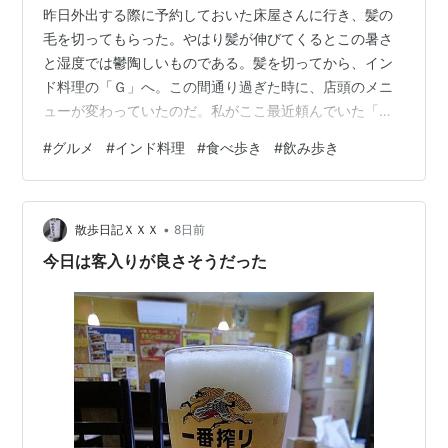
昨日外出する際に予約しておいた床屋さんに行き、髪の
毛を切ってもらった。やはり髪が伸びてくるとこの暑さ
と湿度では鬱陶しいものである。髪を切ってから、イン
ド料理の「Ｇ」へ。この間通り過ぎた時に、店頭のメニ
ューが変わっていたのだ。私がここ最近頼んでいた「ち
ょい飲みセット」の張り紙が「おつまみセット」に変更
#
グルメ
#
インド料理
#
食べ歩き
#
飲み歩き
になっていたのである。 カウンター席に座って、一応昼
間から注文できるかどうかを確認した上で、おつまみセ
ットを注文。先にビールが出てきて、後からおつまみが
•
出される。 つまみはスパイス焼き鳥、枝豆、辛い漬物の
散歩日記ＸＸＸ
8日前
３点セットである。おっと、焼き鳥が写真より小さい気
今日は客入りが良さそうだった
がするな。 しかし、スパイス焼き鳥は美味い。か…