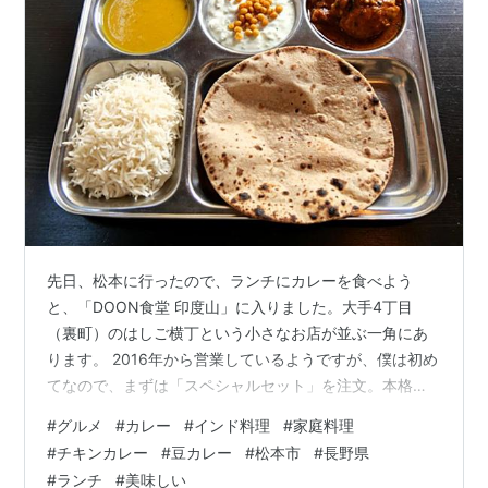
先日、松本に行ったので、ランチにカレーを食べよう
と、「DOON食堂 印度山」に入りました。大手4丁目
（裏町）のはしご横丁という小さなお店が並ぶ一角にあ
ります。 2016年から営業しているようですが、僕は初め
てなので、まずは「スペシャルセット」を注文。本格的
インド料理で、チキンカレーが抜群に美味しかった。 は
#
グルメ
#
カレー
#
インド料理
#
家庭料理
しご横丁の入口 DOON食堂 印度山。この建物で調理した
#
チキンカレー
#
豆カレー
#
松本市
#
長野県
り、会計を行っています。 向かいにある小さな建物も
#
ランチ
#
美味しい