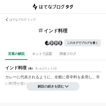
はてなブログ トップ
インド料理
このタグでブログを書く
言葉の解説
ネットで話題
関連ブログ
インド料理
(
食
)
【
いんどりょうり
】
カレーに代表されるように、全般に香辛料を多用し、辛
い料理が多いのが特徴。
解説の続きを読む