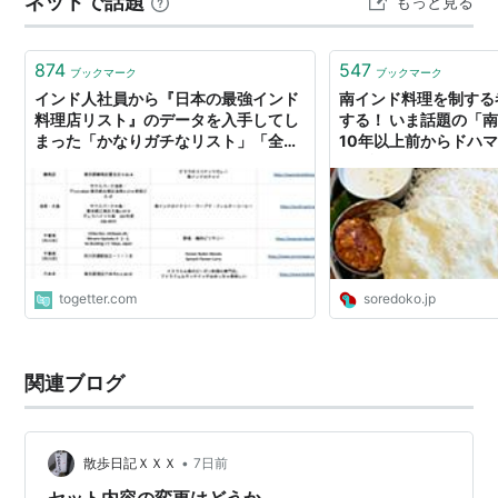
ネットで話題
もっと見る
前の通り沿い１０m行った場所に月決め駐車場にありま
す。【店内のようす】 1Fは、主にイ…
874
547
ブックマーク
ブックマーク
インド人社員から『日本の最強インド
南インド料理を制する
料理店リスト』のデータを入手してし
する！ いま話題の「
まった「かなりガチなリスト」「全デ
10年以上前からドハ
ータ公開はよ」
が解説する #ソレドコ 
togetter.com
soredoko.jp
関連ブログ
•
散歩日記ＸＸＸ
7日前