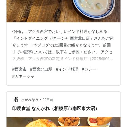
今回は、アクタ西宮でおいしいインド料理が楽しめる
「インドダイニング ガネーシャ 西宮北口店」さんをご紹
介します！ 本ブログでは2回目の紹介となります。前回
までの記事については、以下をご参照ください。 アクセ
ス抜群！アクタ西宮の新定番インド料理店（2025年01月
06日） 過去の記事については、サイトマップをご参照く
#
西宮市
#
西宮北口駅
#
インド料理
#
カレー
ださい。 「インドダイニング ガネーシャ 西宮北口店」
#
ガネーシャ
について どんなお店？ 訪問日 メニュー 今回のレビュー
日替わりランチ チキンビリヤニセット まとめ 店舗詳細
「インドダイニング ガネーシャ 西宮北口店」について
どんなお店？ 「インドダイニング ガネーシャ」さんは、
•
さがみなみ
22日前
2024…
印度食堂 なんかれ（相模原市南区東大沼）