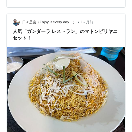
DOON食堂印度山のお店で、２つのテーブルがありまし
た。こちらの建物に案内されました。 店内 メニューの一
部。スペシャルセットの内容が記してあります。 スペシ
ャルセット。店主が運んできて…
•
日々是楽（Enjoy it every day！）
1ヶ月前
人気「ガンダーラ レストラン」のマトンビリヤニ
セット！