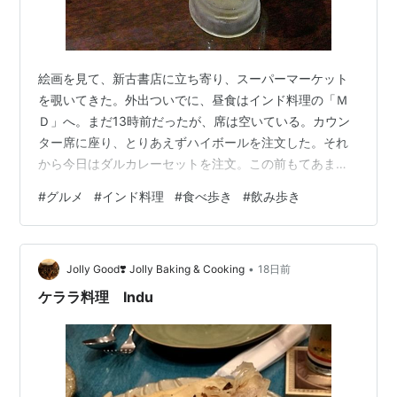
絵画を見て、新古書店に立ち寄り、スーパーマーケット
を覗いてきた。外出ついでに、昼食はインド料理の「Ｍ
Ｄ」へ。まだ13時前だったが、席は空いている。カウン
ター席に座り、とりあえずハイボールを注文した。それ
から今日はダルカレーセットを注文。この前もてあまし
たので、ご飯を少なめでお願いして、しばし待つ。本日
#
グルメ
#
インド料理
#
食べ歩き
#
飲み歩き
のカレーはチキン・ジャガイモ・ブロッコリー、それと
ダルカレー、サラダ、ナン、ライスである。ライスは形
にはめて盛ってあるので量が分からなかったが、後でほ
•
ぐしてみたら普段よりは少なめのようだった。良かっ
Jolly Good❣️ Jolly Baking & Cooking
18日前
た。ダルカレーは優しい味、本日のカレーが思った以上
ケララ料理 Indu
に具沢山でなかなか良かった。つい調子に乗ってハイ
ボ…