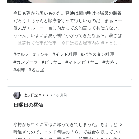
今日も朝から暑いものだ。普通は梅雨明け→猛暑の順番
だろう？ちゃんと順序を守って欲しいものだ。まぁ〜一
個人がエルニーニョに向かって文句言っても仕方ない。
う〜ん、いよいよ夏が襲いかかってきたなぁ〜。暑さは
一旦忘れて仕事だ仕事！今日は名古屋市内を点々としな
いといけない。忙しいぞぉ〜！ っということランチは移
#
グルメ
#
ランチ
#
インド料理
#
パキスタン料理
動途中に丁度12時になったのが中村区・・・ならばっ暑
#
ガンダーラ
#
ビリヤニ
#
マトンビリヤニ
#
大盛り
い日にぴったりな店がある。それが人気インド＆パキス
#
本陣
#
名古屋
タン料理店の「ガンダーラ レストラン」だ。一般的なカ
レー＆ナンがメインでコスパもいいのだが、お目当ては
違う！ 自分的にはここガンダーラと言えばビリヤニだ！
ところが、ビリヤニにもチキン、タンドリーチ…
•
散歩日記ＸＸＸ
1ヶ月前
日曜日の昼酒