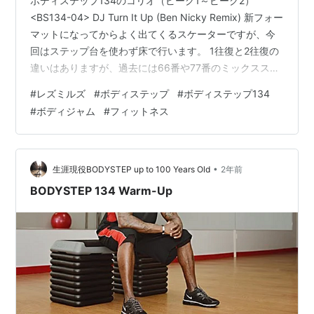
ボディステップ134のコリオ（ピーク1～ピーク2）
<BS134-04> DJ Turn It Up (Ben Nicky Remix) 新フォー
マットになってからよく出てくるスケーターですが、今
回はステップ台を使わず床で行います。 1往復と2往復の
違いはありますが、過去には66番や77番のミックススト
レングスでも似たようなコリオが出てきます。 コンビネ
#
レズミルズ
#
ボディステップ
#
ボディステップ134
ーションとしては、コーナーハーフストンプ＋スケータ
#
ボディジャム
#
フィットネス
ー1往復というコリオになります。 スケーターのあとはジ
ョグ→ハイニージョグ→ステップランジと一気に上げて
いきます！！ <BS134-05> Bun Up The Dance _ Lean
Bac…
•
生涯現役BODYSTEP up to 100 Years Old
2年前
BODYSTEP 134 Warm-Up