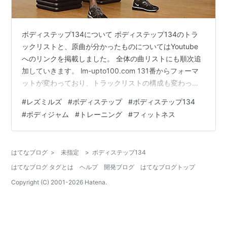
ボディステップ134について ボディステップ134のトラ
ックリストと、原曲が分かったものについてはYoutube
へのリンクを掲載しました。 全体の曲リストにも順次追
加していきます。 lm-upto100.com 131番からフォーマ
ットが変わっており、トラックリストの構成も変わって
きています。 134番は131-133番とは使用している曲数
#
レズミルズ
#
ボディステップ
#
ボディステップ134
が若干異なっているようです。 ピーク3のアスレチック
#
ボディジャム
#
トレーニング
#
フィットネス
サーキットはこれまで3曲×2周＝6ブロックのパターンで
したが、今回は2曲のみ使用で、ブロック数も3ブロック
になっています。 その分1ブロック当たりの運動時間が長
はてなブログ
>
未指定
>
ボディステップ134
くなっていると思われます。 また、コンディショ…
はてなブログ タグとは
ヘルプ
開発ブログ
はてなブログトップ
Copyright (C) 2001-
2026
Hatena.