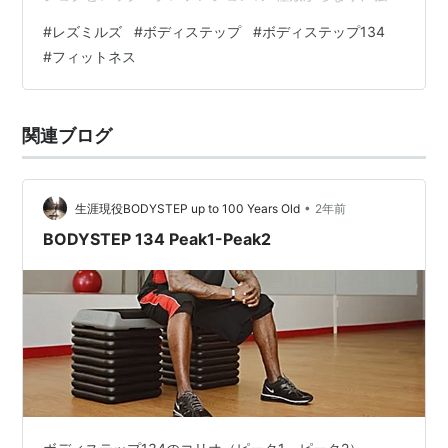
はこれまでのムーブに比べると低めではないかと思いま
#
レズミルズ
#
ボディステップ
#
ボディステップ134
す。 コンビネーションの最終形は以下のようになります
#
フィットネス
（右足リードの例） [1-2]台に乗る[3-4]台をまたぐ[5-6]
再び台に乗る[7-8]台の後ろに降りる[9-12]右足で台を踏
み切り、左足を斜め後ろに伸ばす（両手は拳をあわせる
関連ブログ
ようにして顔の前に構える…
•
生涯現役BODYSTEP up to 100 Years Old
2年前
BODYSTEP 134 Peak1-Peak2