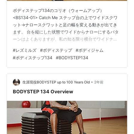
ボディステップ134のコリオ（ウォームアップ）
<BS134-01> Catch Me ステップ台の上でワイドスクワ
ット→ナロースクワットと足の幅を変える動きが出てき
ます。 台を縦にした状態でワイドからナローにするパタ
ーンはよくありますが、私の知る限り横台でワイドナロ
ーのコリオは初めてです。 同じパターンのコリオが3曲
#
レズミルズ
#
ボディステップ
#
ボディジャム
目でも出てきますので、ここでしっかりと覚えておきま
#
ボディステップ134
#
BODYSTEP134
しょう！ <BS134-02> Goodies (Knock2 Remix) 2曲目
の定番の動きでもある3パルスランジですが、今回はラン
ジの後に台の上に戻って足を入れ替えるところがポイン
トです。 3パルスランジ→両足を台に乗せて立…
•
生涯現役BODYSTEP up to 100 Years Old
2年前
BODYSTEP 134 Overview