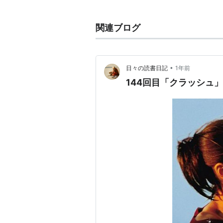
略歴
関連ブログ
テレビドラマの脚本家としてキャリ
「
ミリオンダラー・ベイビー
」（2
（2004）以降は監督業にも進出。
•
日々の読書日記
1年前
144回目「クラッシュ」
主な作品
ゴールド／金塊の行方
（2016
HERO 野望の代償
（2015）＜
サード・パーソン
（2013） 監
スリーデイズ
（2010） 監督、
crash クラッシュ
（シーズン1-2
007／慰めの報酬
（2008） 脚本
告発のとき
（2007） 監督、脚
アントラージュ★オレたちのハ