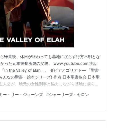
から帰還後、休日が終わっても基地に戻らず行方不明とな
た元軍警察所属の父親。 www.youtube.com 実話
the Valley of Elah」。 ダビデとゴリアト― 「聖書
みんなの聖書・絵本シリーズ) 作者:日本聖書協会 日本聖
軍人の主人公が、地元の女性刑事と協力しながら基地に戻らず
物語だ。主人公は元軍警察だっただけに、息子を探すため
ミー・リー・ジョーンズ
#
シャーリーズ・セロン
心感がある。然るべき場所で然るべき人に会い、然る…