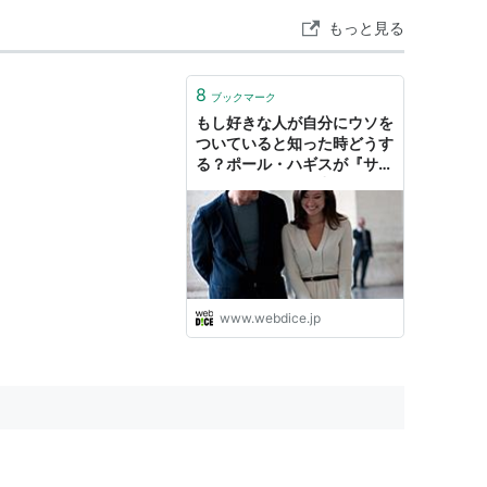
もっと見る
 原案、製作総指揮
8
ブックマーク
2004） オリジナル脚本賞
もし好きな人が自分にウソを
ついていると知った時どうす
る？ポール・ハギスが『サー
ド・パーソン』で出した答え
- webDICE
www.webdice.jp