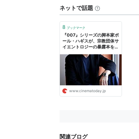
候補
ネットで話題
硫黄島からの手紙
（2006）
クラッシュ
（2004） 監督賞
8
ブックマーク
ミリオンダラー・ベイビー
（
『007』シリーズの脚本家ポ
ール・ハギスが、宗教団体サ
イエントロジーの暴露本を出
版予定！｜シネマトゥデイ
www.cinematoday.jp
関連ブログ