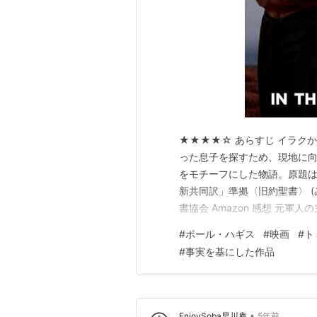
★★★★☆ あらすじ イラク
った息子を探すため、現地に向かっ
をモチーフにした物語。原題は「In 
新共同訳」準拠〈旧約聖書〉 (
書協会 Amazon 感想 元
行方不明になった息子を探す
#
ポール・ハギス
#
映画
#
ト
の動きがちゃんとしていて安
#
事実を基にした作品
•
EnjoySoba早川庵
5年前