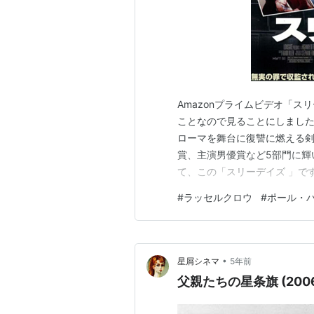
Amazonプライムビデオ「スリ
ことなので見ることにしまし
ローマを舞台に復讐に燃える剣
賞、主演男優賞など5部門に輝
て、この「スリーデイズ 」で
す。 無実の罪を着せられそう
#
ラッセルクロウ
#
ポール・
すが、脱獄は新しいストーリー
と共に幸せな日々を過ごしてい
•
星屑シネマ
5年前
父親たちの星条旗 (200