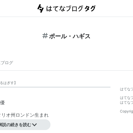
ポール・ハギス
連ブログ
るはぎす
】
はてな
はてな
優
はてな
Copyrig
ンタリオ州ロンドン生まれ
解説の続きを読む