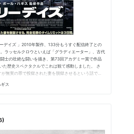
ーデイズ 」2010年製作、133分もうすぐ配信終了との
た。ラッセルクロウといえば「グラディエーター」、古代
闘士の壮絶な闘いを描き、第73回アカデミー賞で作品
いた歴史スペクタクルでこれは観て感動しました。 さ
すが無実の罪で投獄された妻を脱獄させるという話で
になって調査したり裁判で争ったりという話は多いので
ハギス
です。 大学教授のジョン（ラッセル・クロウ）は妻子
たが、ある日、妻の…
6)