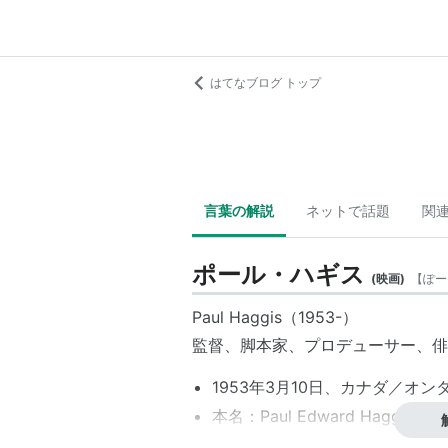
はてなブログ トップ
言葉の解説
ネットで話題
関
ポール・ハギス
(
映画
)
【
ぽー
Paul Haggis（1953-）
監督、脚本家、プロデューサー、俳
1953年3月10日、カナダ／オ
本名：Paul Edward Haggis
身長：183 cm