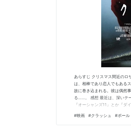
ト出演
ラストキス
（2006）＜未＞ 脚
硫黄島からの手紙
（2006） 
007／
カジノ・ロワイヤル
（20
父親たちの星条旗
（2006） 脚
炎のテキサス・レンジャー リタ
クラッシュ
（2004） 監督、脚
ミリオンダラー・ベイビー
（20
騎馬警官
（第1-2シーズン）（199
あらすじ クリスマス間近のロ
炎のテキサス・レンジャー
（19
は、相棒であり恋人でもある
L.A. LAW／7人の弁護士
（第8シー
故に巻き込まれる。彼は偶然
帰ってきたむく犬
（1987）＜未
る……。 感想 最近は、深い
『オーシャンズ11』とか『ダ
アカデミー賞
ルでそれなりに面白いものを
#
映画
#
クラッシュ
#
ポール
なのだ。エンタメに徹しきっ
受賞
問題がない。それが良い。精神
クラッシュ
（2004） 作品