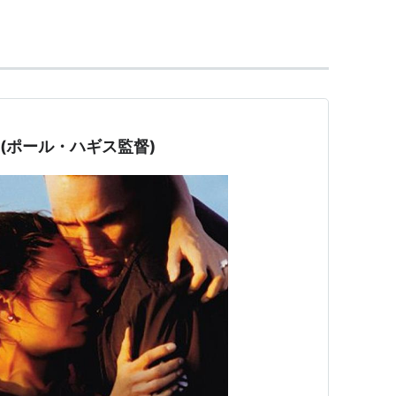
アを積んだ後、クリント・イーストウッド監督の
004）で一躍脚光を浴びる。また『クラッシュ』
(ポール・ハギス監督)
） 製作総指揮
TV＞ 製作総指揮、監督
督、脚本
脚本、製作
）（2008-2009）＜TV＞ 製作総指揮
本、原案、製作
リウッド
（シーズン3）（2006-2007）＜TV＞ ゲス