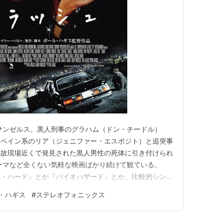
本
原案、製作総指揮
06） 脚本
本
ーンズ
（2005）＜TVM＞ 企画
本、原案、製作
04） 脚本、製作
4-1996）＜TV＞ 企画
サンゼルス。黒人刑事のグラハム（ドン・チードル）
93-2001）＜TV＞ 企画
スペイン系のリア（ジェニファー・エスポジト）と追突事
ズン）（1993-1994）＜TV＞ 脚本
事故現場近くで発見された黒人男性の死体に引き付けられ
＞ 脚本
テーマなど全くない気軽な映画ばかり続けて観ている。
イ・ハード』とか『バイオハザード』とか。比較的シンプ
自宅でピザポテトを食べながら観るのが最近のマイブーム
・ハギス
#
ステレオフォニックス
た作品なので、次の朝には殆ど忘れている。忘れても全く
的に疲れている時期は、こう…
賞、オリジナル脚本賞