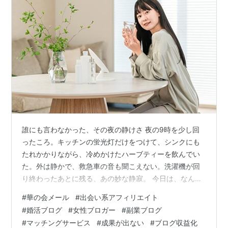
誰にも言わなかった、その夜の静けさ 夜の9時を少し回
ったころ。キッチンの蛍光灯だけをつけて、シンクにも
たれかかりながら、冷めかけたハーブティーを飲んでい
た。外は静かで、救急車の音も聞こえない。洗濯機が回
り終わったあとに残る、あの妙な静寂。 今日は、なんだ
かうまくいかなかった日だった。仕事が失敗したわけで
#
華の会メール
#
出会い系アフィリエイト
も、誰かと喧嘩したわけでもない。でも、ずっと小さな
#
婚活ブログ
#
女性ブロガー
#
副業ブログ
砂粒が靴の中に入っているみたいな感覚が抜けなくて、
#
マッチングサービス
#
成果が出ない
#
ブログ収益化
そのまま夜になってしまった。 スマホをテーブルに置い