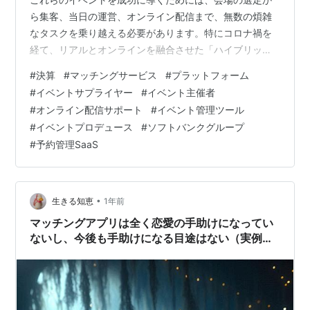
ら集客、当日の運営、オンライン配信まで、無数の煩雑
なタスクを乗り越える必要があります。特にコロナ禍を
経て、リアルとオンラインを融合させた「ハイブリッド
イベント」が主流となる中、その運営の複雑さは増す一
#
決算
#
マッチングサービス
#
プラットフォーム
方です。この巨大で複雑なMICE業界のデジタルトランス
#
イベントサプライヤー
#
イベント主催者
フォーメーション（DX）を加速させるべく、ソフトバン
#
オンライン配信サポート
#
イベント管理ツール
クの社内起業制度からスピンアウトしたスタートアップ
#
イベントプロデュース
#
ソフトバンクグループ
があります。それが「MICEプラットフォーム株式会社」
#
予約管理SaaS
です。今回は、イベントテック業界のチャレンジャーで
ある同社の決算を読み解き、ソフトバンクと…
•
生きる知恵
1年前
マッチングアプリは全く恋愛の手助けになってい
ないし、今後も手助けになる目途はない（実例か
らの検証）