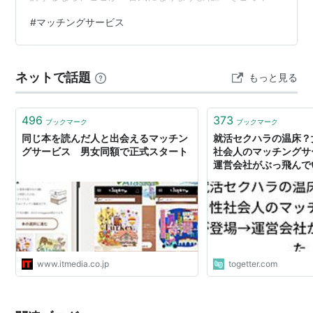
は、実際に内容を調べ、仕組みを確認し、体験ベースで
#
マッチングサービス
検証してみました。 この記事では、メリットだけでなく
注意点も含めて正直にまとめています。 マッチングサー
ビスとは？【仕組みを調査】 マッチングサービスは、
ネットで話題
もっと見る
LINEグループ上で約2,400名規模の会員情報を閲覧で
き、 直接アプローチが可能なビジネスマッチング型コミ
ュニティです。 一般的なマッチング…
496
373
ブックマーク
ブックマーク
同じ本を読んだ人と出会えるマッチン
就活セクハラの温床？
グサービス 男女同額で正式スタート
社会人のマッチングサ
運営会社がぶっ飛んでいた 
www.itmedia.co.jp
togetter.com