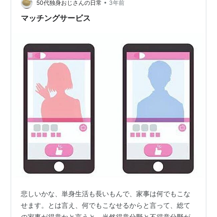
•
てリモートでの副業が可能です。広告主からのメッセー
50代独身おじさんの日常
3年前
ジによれば、現代の経営環境は多角化し、外部環境の変
マッチングサービス
化による影響を受けやすくなっています。そのため…
悲しいかな、単身生活も長いもんで、家事は何でもこな
せます。とは言え、何でもこなせるからと言って、総て
の家事が得意かと言うと、当然得意分野と不得意分野が