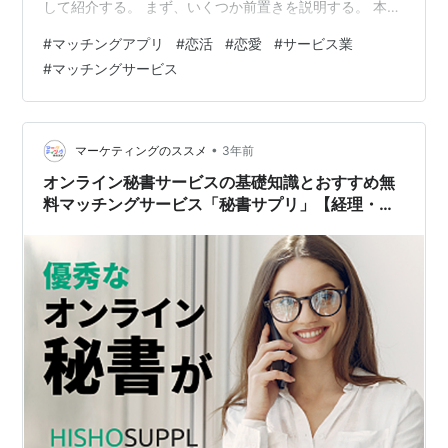
して紹介する。 まず、いくつか前置きを説明する。 本記
事の内容としては、やや男性視点を主眼としたものにな
#
マッチングアプリ
#
恋活
#
恋愛
#
サービス業
っていることをお伝えしておく。かといって女性視点で
#
マッチングサービス
役立つ内容が全くないわけではないが、男７：女３程度
の視点であると思っていただければよい。記事内容がこ
うなる原因として、マッチングアプリを使った恋人探し
は、男性の方が苦労することが多いことによる。（参考
•
マーケティングのススメ
3年前
までに以下のデータを紹介しておく） ＜参照元：…
オンライン秘書サービスの基礎知識とおすすめ無
料マッチングサービス「秘書サプリ」【経理・総
務・人事・秘書・Web・営業事務】