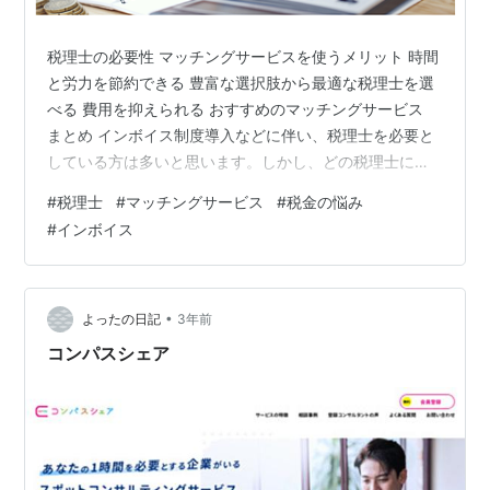
税理士の必要性 マッチングサービスを使うメリット 時間
と労力を節約できる 豊富な選択肢から最適な税理士を選
べる 費用を抑えられる おすすめのマッチングサービス
まとめ インボイス制度導入などに伴い、税理士を必要と
している方は多いと思います。しかし、どの税理士に依
頼すればいいのか、どのように探せばいいのか、わから
#
税理士
#
マッチングサービス
#
税金の悩み
ない方も多いでしょう。 そこで、この記事では、税理士
#
インボイス
のマッチングサービスという便利なツールを紹介しま
す。 税理士のマッチングサービスとは、お客様のニーズ
に合った税理士を簡単に見つけることができるサービス
です。どんなメリットがあるのか、どのように利用する
•
よったの日記
3年前
のか、詳しくご説明します。 税理士の…
コンパスシェア