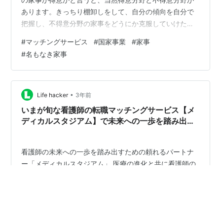
あります。きっちり棚卸しをして、自分の傾向を自分で
把握し、不得意分野の家事をどうにか克服していけたら
良いなと思います。と言うことで、本日のお品書きはこ
#
マッチングサービス
#
国家事業
#
家事
ういったラインナップです。 料理関連掃除関連洗濯関連
#
名もなき家事
〈料理関連〉◾️得意分野 ・メニュー検討 ・食材調達 ・下
処理 ・下準備 ・調理 ・冷蔵庫の余り物での簡単な料理
・作り置き ・食事 ・食器洗い ・片付け◾️不得意分野 ・特
になし料理関連は、調理自体も好きですし、それに付随
•
Life hacker
3年前
する上記項目いずれも好…
いまが旬な看護師の転職マッチングサービス【メ
ディカルスタジアム】で未来への一歩を踏み出そ
う！
看護師の未来への一歩を踏み出すための頼れるパートナ
ー「メディカルスタジアム」 医療の進化と共に看護師の
役割もますます重要になっています。それに伴い、看護
師の転職市場も活発化しており、自分に合った理想の職