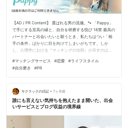
【AD / PR Content】 選ばれる男の流儀。🐾 「Pappy」
で手にする至高の縁と、自分を研磨する悦び 18禁 最高の
パートナーと出会いたいと願うとき、私たちはつい「相
手の条件」ばかりに目を向けてしまいがちです。しか
し、心理学における『マッチングの法則』が示すのは、
質の高い縁は、同等のエネルギーを持つ者同士でしか結
#
マッチングサービス
#
恋愛
#
ライフスタイル
ばれないという真理です。今回、100人の専門家チームが
#
自分磨き
#
PR
導き出した答えは、ワンランク上のマッチングサービス
「Pappy（パピー）」。1億人のシミュレーションでも、
自らを高め続ける男性こそが、この場所で最も輝かしい
成果を手にしています。 心理学者の知見：魅力の返報性
•
サクラックの日記
7ヶ月前
人間関係に…
誰にも言えない気持ちを抱えたまま開いた、出会
いサービスとブログ収益の境界線