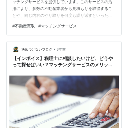
ッチングサービスを提供しています。このサービスの活
用により、多数の不動産業者から見積もりを取得するこ
とや、同じ内容のやり取りを何度も繰り返すといった手
間が省けるのが特徴です。一般的な仲介と同様に、高く
#
不動産買取
#
マッチングサービス
売却することを目指すサービスです。ユーザーから見れ
ば、さまざまな不動産会社が存在し、それぞれがマンシ
ョン、一戸建て、土地、アパート、ビルなど、特定の物
•
件や目的に特化しています。そのため、最適な不動産会
決めつけないブログ
3年前
社を自分で選ぶのは難しい場合もあります。不動産買取
【インボイス】税理士に相談したいけど、どうや
カウンターでは、そのようなユーザーのために、適切
って探せばいい？マッチングサービスのメリット
な…
と使い方