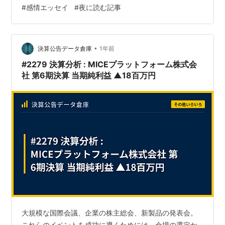
#
感情エッセイ
#
夜に読む記事
たまま、何度も手を伸ばしてはやめて。結局また、画面
を覗き込んでしまった。 そこに表示されていたのは、最
近ずっと考えていた「華の会メール アフィリ…
•
決算公告データ倉庫
1年前
#2279 決算分析 : MICEプラットフォーム株式会
社 第6期決算 当期純利益 ▲18百万円
大規模な国際会議、企業の株主総会、新製品の発表会。
これらのイベントを成功に導くためには、会場の選定か