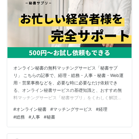
オンライン秘書の無料マッチングサービス「秘書サプ
リ」 こちらの記事で、経理・総務・人事・秘書・Web運
用・営業事務などを、必要な時に必要なだけ依頼でき
る、オンライン秘書サービスの基礎知識と、おすすめ無
料マッチングサービス「秘書サプリ」をくわしく解説し
ます。組織の人手不足を解決したい方、業務クオリティ
#
オンライン秘書
#
マッチングサービス
#
経理
の高い人材をお探しの方は、ぜひ、ご活用ください。 執
#
総務
#
人事
#
秘書
筆者の紹介 オンライン秘書マッチングサービスの基礎知
識 オンライン秘書のマッチングサービスとは オンライン
秘書サービスの市場動向 オンライン秘書がカバーする業