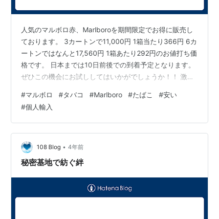
人気のマルボロ赤、Marlboroを期間限定でお得に販売し
ております。 3カートンで11,000円 1箱当たり366円 6カ
ートンではなんと17,560円 1箱あたり292円のお値打ち価
格です。 日本までは10日前後での到着予定となります。
ぜひこの機会にお試ししてはいかがでしょうか！！ 激安
たばこの通販・個人輸入代行 アンコールタバコ
#
マルボロ
#
タバコ
#
Marlboro
#
たばこ
#
安い
#
個人輸入
•
108 Blog
4年前
秘密基地で紡ぐ絆