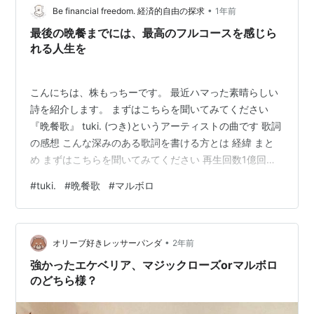
•
ーンがあります。抽選はワンクリックでOK。常時いくつ
Be financial freedom. 経済的自由の探求
1年前
かの景品が出ていて、当選者だけが手に入れられるレア
最後の晩餐までには、最高のフルコースを感じら
グッズも。 実はこのキャ…
れる人生を
こんにちは、株もっちーです。 最近ハマった素晴らしい
詩を紹介します。 まずはこちらを聞いてみてください
『晩餐歌』 tuki. (つき)というアーティストの曲です 歌詞
の感想 こんな深みのある歌詞を書ける方とは 経緯 まと
め まずはこちらを聞いてみてください 再生回数1億回を
超えています！ youtu.be 『晩餐歌』 君を泣かすから だ
#
tuki.
#
晩餐歌
#
マルボロ
から一緒には居れないな 君を泣かすから 早く忘れて欲し
いんだ 人間だからね たまには違うものも食べたいね 君
を泣かすから そう君を泣かすから でも味気ないんだよね
•
会いたくなんだよね 君以外会いたくないんだよね なんて
オリーブ好きレッサーパンダ
2年前
勝手だね 大体曖昧なんだよね 愛の存在証明…
強かったエケベリア、マジックローズorマルボロ
のどちら様？