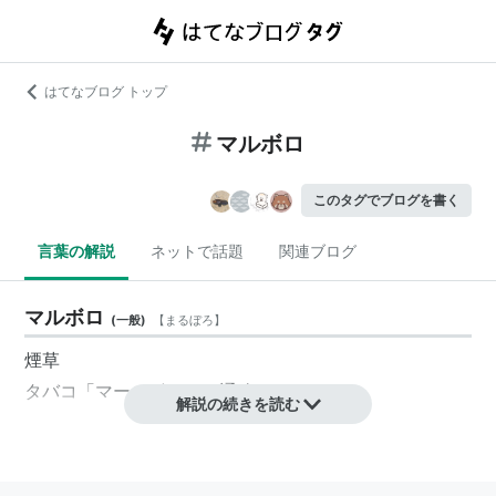
はてなブログ トップ
マルボロ
このタグでブログを書く
言葉の解説
ネットで話題
関連ブログ
マルボロ
(
一般
)
【
まるぼろ
】
煙草
タバコ「
マールボロ
」の通称。
解説の続きを読む