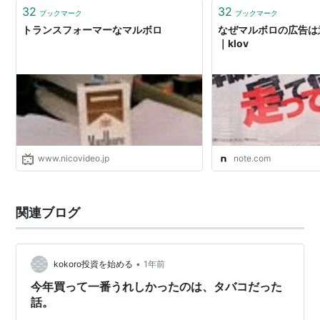
ましたわたくし。大学の至るところでプカプ…
32
32
ブックマーク
ブックマーク
トランスフォーマーなマルボロ
なぜマルボロの広告は
｜klov
www.nicovideo.jp
note.com
関連ブログ
•
kokoro投資を始める
1年前
今年買って一番うれしかったのは、タバコだった
話。