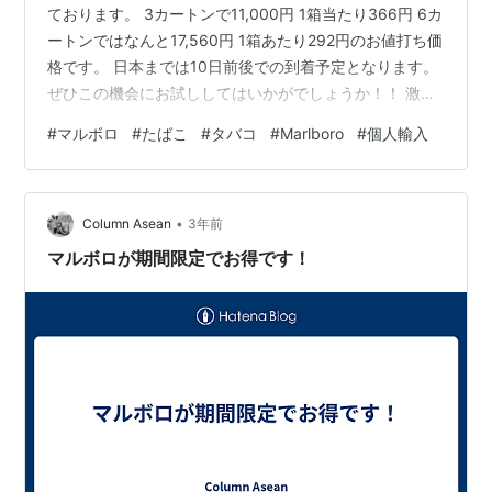
ております。 3カートンで11,000円 1箱当たり366円 6カ
ートンではなんと17,560円 1箱あたり292円のお値打ち価
格です。 日本までは10日前後での到着予定となります。
ぜひこの機会にお試ししてはいかがでしょうか！！ 激安
たばこの通販・個人輸入代行 アンコールタバコ
#
マルボロ
#
たばこ
#
タバコ
#
Marlboro
#
個人輸入
•
Column Asean
3年前
マルボロが期間限定でお得です！