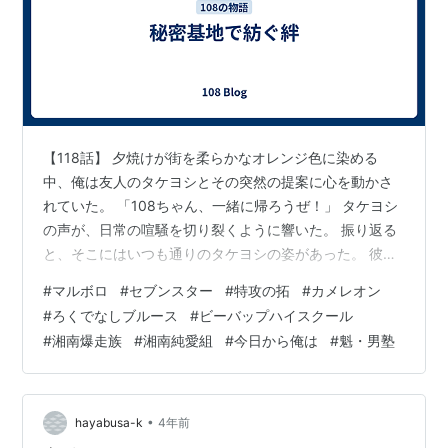
【118話】 夕焼けが街を柔らかなオレンジ色に染める
中、俺は友人のタケヨシとその突然の提案に心を動かさ
れていた。 「108ちゃん、一緒に帰ろうぜ！」 タケヨシ
の声が、日常の喧騒を切り裂くように響いた。 振り返る
と、そこにはいつも通りのタケヨシの姿があった。 彼は
いつも通り、無邪気な笑顔を浮かべて俺を見つめてい
#
マルボロ
#
セブンスター
#
特攻の拓
#
カメレオン
る。 「鼻の調子はどーよ？」 この質問は、先日の小さな
#
ろくでなしブルース
#
ビーバップハイスクール
アクシデントを思い出させるものだった。 「もう痛くね
#
湘南爆走族
#
湘南純愛組
#
今日から俺は
#
魁・男塾
ぇけど、ちょっとぶよぶよしてるよ。触ってみるか？」
俺は自嘲気味に笑いながら言った。 「いいや、遠慮しと
く」とタケヨシは応じたが、その目は心配と親しみに満
ちていた。 「108ちゃん、こ…
•
hayabusa-k
4年前