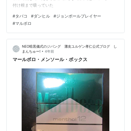
付け根まで吸っていた
#
タバコ
#
ダンヒル
#
ジョンポールプレイヤー
#
マルボロ
NEO暗黒儀式のジパング 灘友ユルゲン孝仁公式ブログ し
•
まんちゅー!
4年前
マールボロ・メンソール・ボックス