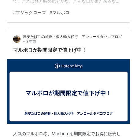
で、これはひと時の気分かな。こんな日がまた来るなん
て。 我が家にはベランダで育てる多肉植物があります。
#
マジックローズ
#
マルボロ
キミは誰？と名を忘れたエケベリア。 ちょっと待って
ー❣忘れた君の名は…？ほんのりピンクが可愛いじゃない
♡なーんて。 夏の暑さにも冬の寒さにも耐えた強いやつ
激安たばこの通販・個人輸入代行 アンコールタバコブログ
です。買った時についていた名札は、遠の昔に外してま
•
3年前
す。そうなったらもう覚えてはいられないやつでした。
マルボロが期間限定で値下げ中！
名札ラベルははずしたくなる衝動を抑えて一…
人気のマルボロ赤、Marlboroを期間限定でお得に販売し