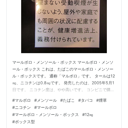
マールボロ・メンソール・ボックス マールボロ・メンソ
ール・ボックス これは、たばこのマールボロ・メンソー
ル・ボックスです。 通称「マルボロ」です。 タールは12
㎎、ニコチンは0.8㎎です。 発売したのは、2005年5月1
日です。 ニコチン度は、やや高いです。 コンビニで購入
しました。 メンソールの煙草でも、ニコチンは高いで
#
マルボロ
#
メンソール
#
たばこ
#
タバコ
#
煙草
す。 ボックス型になっています。 気を付けて吸いましょ
#
ニコチン
#
マールボロ
う。 以上でした! では、さらばだ～!!
#
マールボロ・メンソール・ボックス
#
12㎎
#
ボックス型