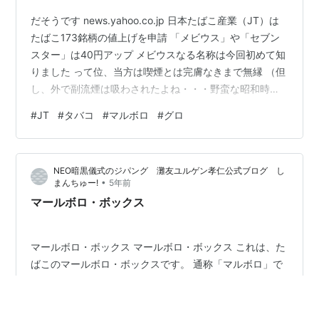
だそうです news.yahoo.co.jp 日本たばこ産業（JT）は
たばこ173銘柄の値上げを申請 「メビウス」や「セブン
スター」は40円アップ メビウスなる名称は今回初めて知
りました って位、当方は喫煙とは完膚なきまで無縁 （但
し、外で副流煙は吸わされたよね・・・野蛮な昭和時
代） もっとも 好きなミュージシャンや映画スターに憧れ
#
JT
#
タバコ
#
マルボロ
#
グロ
てチャレンジした事はありましたがね ↑ これが問題 ↑
ここまで来るとどうでもいいレベルだけどｗ さて、毎度
おなじみのシンガポールですが 時は遡って 2009年 おそ
NEO暗黒儀式のジパング 灘友ユルゲン孝仁公式ブログ し
らく初めて目の当たりに、て驚いたから撮影したと思わ
•
まんちゅー!
5年前
れ 【一応、グロ注意！】 2009年当時のレート…
マールボロ・ボックス