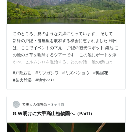
このところ、夏のような気温になっています。 そして、
新緑の戸隠・鬼無里を取材する機会に恵まれました 昨日
は、ここでイベントの下見… 戸隠の観光スポット 鏡池 こ
の池の水草を駆除するツアーです… この池にボートを浮
かべ、ヒルムシロを退治する、とのお話… 池の傍には、
ミツガシワが咲いています… 秘書は、「なぜここに鏡池
#
戸隠西岳
#
ミツガシワ
#
ミズバショウ
#
奥裾花
があるのか」を、お伝えする役目をいただいています…
#
柴犬館長
#
地すべり
池の岸辺におりて、普段から違った視点で西岳をみまし
た… 🐶「いい山じゃなぁ… ワシもこの視点からみたいも
んじゃ…」 （いやいや、柴犬は館長といえどもはいれま
せん…） 今日は、その裏側から西岳をみました… 右手の
•
遊歩人の備忘録
3ヶ月前
高い山が西岳、その左手…
G.W明けに六甲高山植物園へ（PartⅠ）