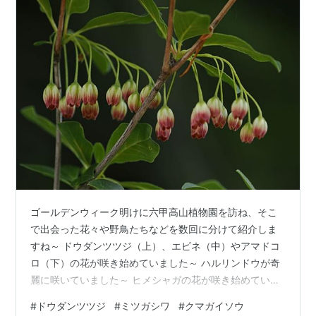
ゴールデンウィーク明けに六甲高山植物園を訪ね、そこ
で出会った花々や野鳥たちなどを数回に分けて紹介しま
すね～ ドウダンツツジ（上）、エビネ（中）やアマドコ
ロ（下）の花が咲き始めていました～ ハルリンドウが奇
麗に咲いていました～ ヒメシャガの花が咲き始めていま
した～ キンギンボク（上）やマムシグサ（下）の花も咲
#
ドウダンツツジ
#
ミツガシワ
#
クマガイソウ
き始めていました～ エンコウソウ（上）やミツガシワ