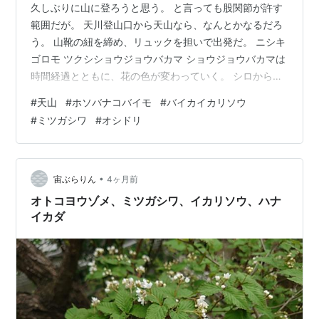
久しぶりに山に登ろうと思う。 と言っても股関節が許す
範囲だが。 天川登山口から天山なら、なんとかなるだろ
う。 山靴の紐を締め、リュックを担いで出発だ。 ニシキ
ゴロモ ツクシショウジョウバカマ ショウジョウバカマは
時間経過とともに、花の色が変わっていく。 シロからピ
ンク、オレンジと色の変化が楽しめる花である。 ホソバ
#
天山
#
ホソバナコバイモ
#
バイカイカリソウ
ナコバイモ 見たとおり、常時下を向いている花だ。 花心
#
ミツガシワ
#
オシドリ
を撮るには、無様にも登山道に寝転がるしかない。 人が
いない間を見計らって、大急ぎで撮った一枚がこれであ
る。 これで案外と苦労してるのだ。 天山山頂到着 いつ
もの稜線歩きだ。 純白の清楚な花バイカイカリソウ。 稜
•
宙ぶらりん
4ヶ月前
線の至る所に咲いてい…
オトコヨウゾメ、ミツガシワ、イカリソウ、ハナ
イカダ