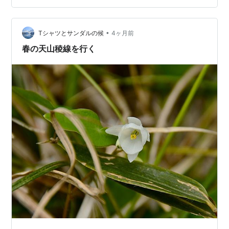
て、生活様式が変わった時代に里山を維持していくの
は、ある意味目的が曖昧になってしまって、…
•
Tシャツとサンダルの候
4ヶ月前
春の天山稜線を行く