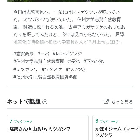
今日は志賀高原へ。 一沼にはレンゲツツジが咲いてい
た。 ミツガシワも咲いていた。 信州大学志賀自然教育
園。 静寂に包まれる長池。 去年アミガサタケのあったあ
たりを探してみたけど、今年は見つからなかった。 戸隠
地質化石博物館の植物の学芸員さんが５月上旬にほぼ同
じ場所で見つけたそうだから、今年はアミガサタケも早
#
志賀高原
#
一沼
#
レンゲツツジ
かったようだ。 今日は資料館が開館していた。 志賀高原
#
信州大学志賀自然教育園
#
長池
#
下の小池
も少し歩いただけで汗が出る。 盆地ほどではないし、日
#
ミツガシワ
#
ワタスゲ
#
つぶやき
影で立ち止まっていれば寒いくらいなんだけど、やっぱ
#
信州大学志賀自然教育園資料館
り気温が高めなのかもしれない。 一沼にミツガシワの花
が咲いていたから、自然教育園の向かい側にあるバス停
の横から下の小池へ。 え？ワタスゲ…
ネットで話題
もっと見る
7
6
ブックマーク
ブックマーク
塩麹さんde山食 by ミツガシワ
かぼすジャム（マーマレ
ツガシワ