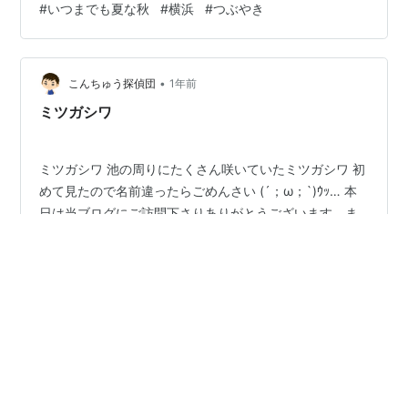
#
いつまでも夏な秋
#
横浜
#
つぶやき
らかしたオオシラビソの松ぼっくりって教えてもらっ
た。 かなり大雑把だけど、キノコは皆目見当がついてな
いけど、志賀高原の植物は一通り知っているつもりだっ
たから、ギャフンとなってオオシラビソの松ぼ…
•
こんちゅう探偵団
1年前
ミツガシワ