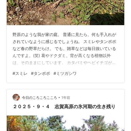
野原のような我が家の庭。 普通に見たら、何も手入れが
されていなように感じるでしょうね。 スミレやタンポポ
など春の野草だらけ。 でも、雑草などは毎日抜いている
んですよ。(笑) 葛やドクダミ、背が高くなる植物以外
は、そのままにしています。 カタバミやヘビイチゴが普
通に生えています。 イヌノフグリもカラスのエンドウ
#
スミレ
#
タンポポ
#
ミツガシワ
も・・ やっぱり、野原ですね。 スミレは勝手に生えてき
たし。 でも、素朴で美しい。 そのスミレがあちこちで花
を咲かせています。 池ではミツガシワの蕾が膨らんでき
•
ました。 左の枯葉はピントを合わせるためです。 そうし
今日のころころこころ
1年前
ないとボケてしまいます。 毎年、バッタに葉をかじられ
２０２５・９・４ 志賀高原の氷河期の生き残り
てしまうので葉はボロボロ…