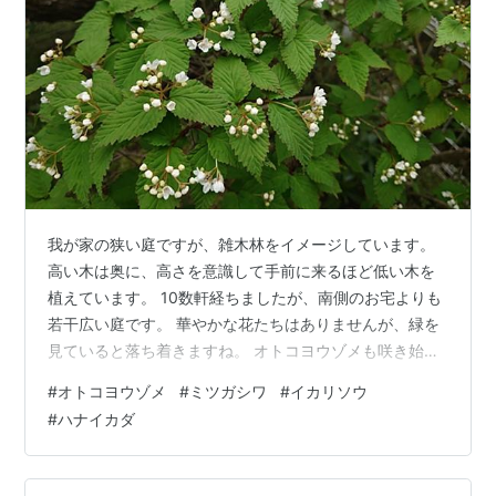
我が家の狭い庭ですが、雑木林をイメージしています。
高い木は奥に、高さを意識して手前に来るほど低い木を
植えています。 10数軒経ちましたが、南側のお宅よりも
若干広い庭です。 華やかな花たちはありませんが、緑を
見ていると落ち着きますね。 オトコヨウゾメも咲き始め
ましたね。 ミツガシワも咲いています。 イカリソウも。
#
オトコヨウゾメ
#
ミツガシワ
#
イカリソウ
先に咲き始めたトキワイカリソウと比べて、小さくおと
#
ハナイカダ
なしい、優しい感じの花です。 これはハナイカダ。 葉に
花が咲くんですね。