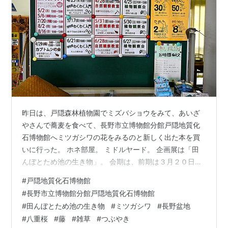
昨日は、戸隠森林植物園でミズバショウをみて、あいざ
やさんで蕎麦を食べて、長野市立博物館分館戸隠地質化
石博物館へミツガシワの花をみるのと新しく出た本を買
いに行った。 ホネ部屋。 ミドルヤード。 企画展は「田
んぼとため池の生き物」。 会期は、前期は３月２０日～
６月２８日で、後期は７月１１日～８月３０日。 ここ数
#
戸隠地質化石博物館
年なんでツキノワグマが頻繁に人里へ出没するようにな
#
長野市立博物館分館戸隠地質化石博物館
ったのかはわからない。 でも、奥山と里山の境目が無く
#
田んぼとため池の生き物
#
ミツガシワ
#
長野盆地
なりつつあるのは確かに一因。 でもかといって、エネル
#
八重桜
#
藤
#
雑草
#
つぶやき
ギーが薪や炭ではなく化石燃料や原子力や太陽光になっ