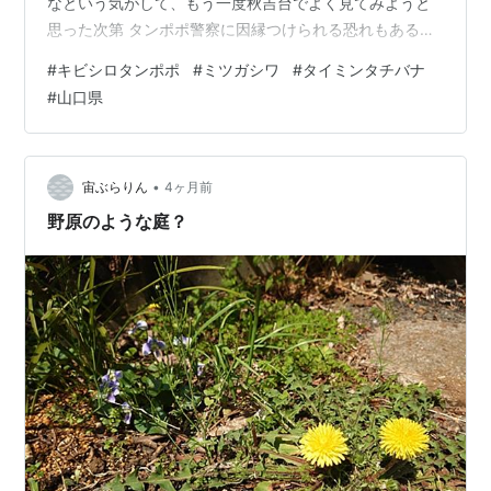
なという気がして、もう一度秋吉台でよく見てみようと
思った次第 タンポポ警察に因縁つけられる恐れもあるし
ね シロバナタンポポと比較すると、角状突起は小さいと
#
キビシロタンポポ
#
ミツガシワ
#
タイミンタチバナ
思うのだが、平尾台で撮影した個体と比較すると、ちょ
#
山口県
っと大きいように思われる 本日秋吉台で多くの個体を確
認してきたが、平均的なものは下図のような状況 下図左
は平尾台の個体、下図右は秋吉台の個体の平均的なもの
平尾台の個体の総苞外片の角状突起に比べれば、秋吉台
•
宙ぶらりん
4ヶ月前
のものは多少大きいと思われるが、シロバ…
野原のような庭？