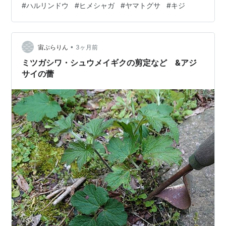
#
ハルリンドウ
#
ヒメシャガ
#
ヤマトグサ
#
キジ
（下）の花がたくさん咲いていました～ ツクバネソウが
目立たない花を咲かせていました～ ヤマトグサが面白い
形の花を咲かせていました～～ クマガイソウの花が見頃
を迎えていました～ その横ではムサシアブミの花も咲い
•
宙ぶらりん
3ヶ月前
ていました～ ウワミズザクラの花が…
ミツガシワ・シュウメイギクの剪定など &アジ
サイの蕾