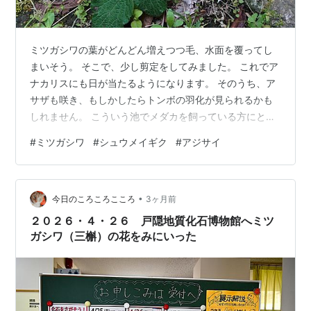
ミツガシワの葉がどんどん増えつつ毛、水面を覆ってし
まいそう。 そこで、少し剪定をしてみました。 これでア
ナカリスにも日が当たるようになります。 そのうち、ア
サザも咲き、もしかしたらトンボの羽化が見られるかも
しれません。 こういう池でメダカを飼っている方にとっ
てヤゴはやっかいな存在。 でも、我が家ではトンボの羽
#
ミツガシワ
#
シュウメイギク
#
アジサイ
化を楽しみにしています。 そのために設置したひょうた
ん池なので。 今はミナミヌマエビが多数、そして、メダ
カが一匹だけ元気よく泳いでいます。 シュウメイギクを
•
抜く 地下茎でどんどん侵食してくるので、余計なところ
今日のころころこころ
3ヶ月前
まで伸びてしまったシュウメイギクを抜くことにしまし
２０２６・４・２６ 戸隠地質化石博物館へミツ
た。 抜いても、どうせ生えてくる…
ガシワ（三槲）の花をみにいった