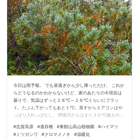
今日は雨予報。 でも昼過ぎから少し降っただけ。 これか
らどうなるのかわからないけど、家のあたりの今現在は
曇りで、気温はずっと２８℃～２６℃くらいにフラッ
ト。たぶん下がってもあと１℃。蒸すからエアコンはや
っぱり入れっぱなし。 明後日からはまた３０℃越えの日
が続く予報。 長野滞在中は盆地のあまりの暑さに一番暑
#
志賀高原
#
遺存種
#
東館山高山植物園
#
ハイマツ
い時間帯は志賀高原へ行っていた。 謎の削りカスのよう
#
ミツガシワ
#
クロマメノキ
#
温暖化
なものを見つけて、自然保護センターでカケスが食い散