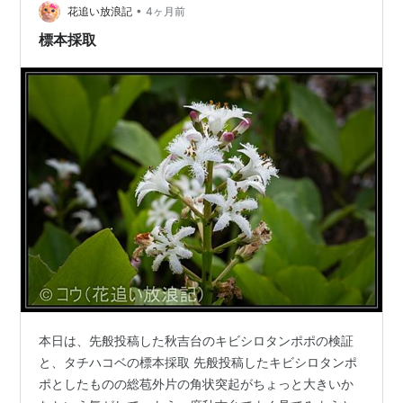
•
花追い放浪記
4ヶ月前
標本採取
本日は、先般投稿した秋吉台のキビシロタンポポの検証
と、タチハコベの標本採取 先般投稿したキビシロタンポ
ポとしたものの総苞外片の角状突起がちょっと大きいか