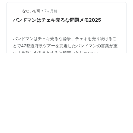
•
なないち研
7ヶ月前
バンドマンはチェキ売るな問題メモ2025
バンドマンはチェキ売るな論争、チェキを売り続けるこ
とで47都道府県ツアーを完走したバンドマンの言葉が重
い「必死にやろうとすると綺麗ごとじゃない」 -
Togetter [トゥギャッター]
https://togetter.com/li/2502482 togetter.com [はてブB!
] バンドマンはチェキ売るな論争、チェキを売り続けるこ
#
バンド
#
音楽
#
ミュージシャン
#
チェキ
とで47都道府県ツアーを完走したバンドマンの言葉が重
い「必死にやろうとすると綺麗ごとじゃない」
https://b.hatena.ne.jp/entry/s/togetter.com/li/2502482
•
V系バンドなら外見も表現のうちなのでチェキ販売に…
Spain Guitar Online Shop 店長ブログ
8ヶ月前
AI時代に生きる
最近、仕事でもAIを積極的に活用して業務の効率化を図