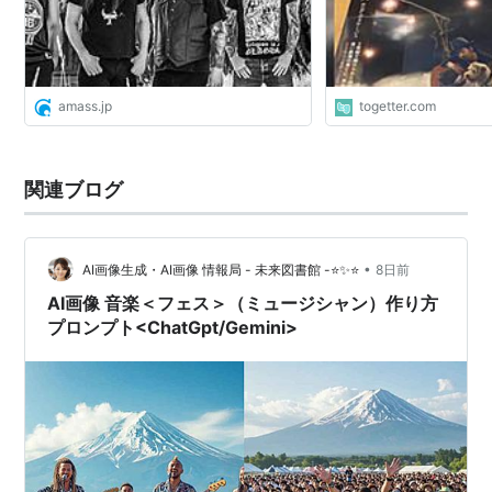
amass.jp
togetter.com
関連ブログ
•
AI画像生成・AI画像 情報局 - 未来図書館 -⭐✨⭐
8日前
AI画像 音楽＜フェス＞（ミュージシャン）作り方
プロンプト<ChatGpt/Gemini>