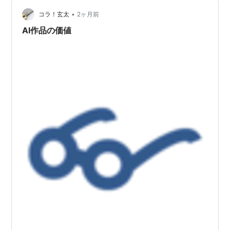
1そもそも「ミュージシャン」ってどんな仕事？ 🎤 シン
ガーソングライター 自ら作曲・作詞して 歌うソロアーテ
•
コラ！玄太
2ヶ月前
ィスト …
AI作品の価値