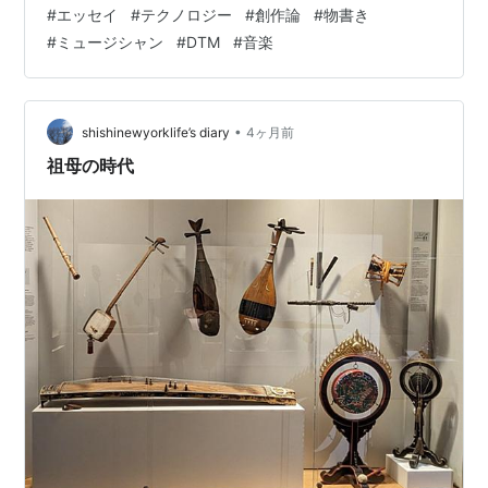
ど、そこから派生した一行が引っかかって離れない。
#
エッセイ
#
テクノロジー
#
創作論
#
物書き
「デジタル空間でアナログの揺らぎが再現できるかもし
#
ミュージシャン
#
DTM
#
音楽
れない」――。 ◇ 動いていない、ということ ミュージ
シャンとして、これは笑い話じゃない。 今のアナログ・
モデリングが何をやっているか、少し説明させてくれ。
真空管の熱雑音、ヴィンテージ回路の電気信号の振る舞
•
shishinewyorklife’s diary
4ヶ月前
い。それらは極めて精緻な数式に置き換え…
祖母の時代