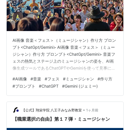
AI画像 音楽＜フェス＞（ミュージシャン）作り方 プロン
プト<ChatGpt/Gemini> AI画像 音楽＜フェス＞（ミュー
ジシャン）作り方 プロンプト<ChatGpt/Gemini> 音楽フ
ェスの熱気とステージ上のミュージシャンの姿を、AI画
像生成ツールであるChatGPTやGeminiを使って見事に表
現するための作り方とプロンプトの活用法について解説
#
AI画像
#
音楽
#
フェス
#
ミュージシャン
#
作り方
します。AI画像生成において、臨場感あふれるライブの
#
プロンプト
#
ChatGPT
#
Gemini (ジェミー)
空気感や、現代的で魅力的な人物をリアルに描写するた
めには、プロンプトの構成が非常に重要となります。 AI
画像 音楽＜フェス＞（ミュージシャン）作り方 プロンプ
ト<ChatGpt/Gemini…
•
【公式】翔栄学院 八王子みなみ野教室
1ヶ月前
【職業選択の自由】第１７弾・ミュージシャン