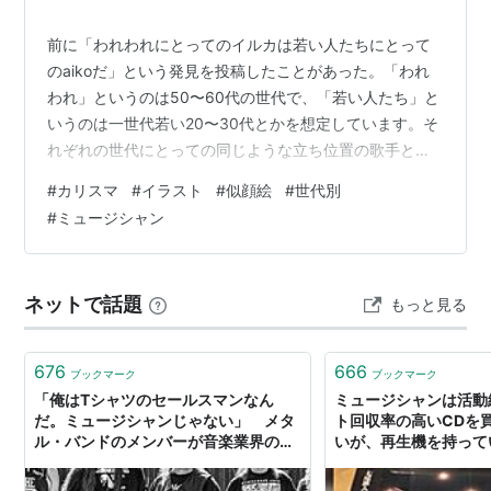
前に「われわれにとってのイルカは若い人たちにとって
のaikoだ」という発見を投稿したことがあった。「われ
われ」というのは50〜60代の世代で、「若い人たち」と
いうのは一世代若い20〜30代とかを想定しています。そ
れぞれの世代にとっての同じような立ち位置の歌手とか
を見つけ出す。その類似性を発見するのが面白い。 その
#
カリスマ
#
イラスト
#
似顔絵
#
世代別
シリーズで、この前気づいた新作です。 われわれにとっ
#
ミュージシャン
ての大槻ケンヂ（右）は若い人たちにとっての尾崎世界
観（左）だ 大槻ケンヂは僕らの世代ではミュージシャン
にして、ラジオ「オールナイトニッポン」をやり、小
ネットで話題
もっと見る
説・エッセイなど物書きとしても支持されていました。
まさにサブカルのカリスマ的存在でし…
676
666
ブックマーク
ブックマーク
「俺はTシャツのセールスマンなん
ミュージシャンは活動
だ。ミュージシャンじゃない」 メタ
ト回収率の高いCDを
ル・バンドのメンバーが音楽業界の現
いが、再生機を持って
状について語る - amass
ているという話