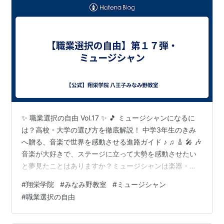
✨ 職業選択の自由 Vol.17 ✨ 🎵 ミュージシャンになるに
は？高校・大学の選び方を徹底解説！ 中学3年生のきみ
へ贈る、音楽で世界を感動させる進路ガイド ♪ ♫ 🎸 🎤 🎶
音楽が大好きで、ステージに立って大勢を感動させたい
と夢見たことはありますか？ミュージシャンは楽器・歌
声・メロディー・歌詞で人の心を動かし、世界中にメッ
#
翔栄学院
#
みなみ野教室
#
ミュージシャン
セージを届けるアーティストです。 この記事では、ミュ
#
職業選択の自由
ージシャンになるための進路ロードマップを、高校・大
学の選び方まで中学3年生にわかりやすく解説します！🎵