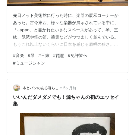
先日メット美術館に行った時に、楽器の展示コーナーが
あった。古今東西、様々な楽器が展示されている中に、
「Japan」と書かれた小さなスペースがあって、琴、三
絃、琵琶や笙の笛、篳篥などがつつましく並んでいる。
もうこれ以上ないくらいに日本を感じる肩幅の狭さ。豪
華絢爛、金ピカのチェンバロなんか見せられて引く思い
#
音楽
#
琴
#
三絃
#
琵琶
#
免許皆伝
だった私には、その落差が何だか愉しかった。 現代のニ
#
ミュージシャン
ューヨークでのバレエの公演なんかでも、三絃が使われ
ていたり、それもシンコペーションの効いた曲だったり
すると、あら楽し、と思う。グローバルダイバーシティ
ー、大変よろしいかと存じます。 私は学校教師の両親の
•
本とパンのある暮らし
5ヶ月前
もとに生まれて、音楽なんて不安定な世界で生…
いいんだダメダメでも！源ちゃんの初のエッセイ
集