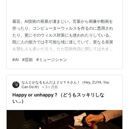
最近、AI技術の発展が凄まじい。言葉から画像や動画を
作ったり、コンピューターウィルスを作るのに悪用され
たり、更にそのウィルス対策にも使われたりしている。
既に人の能力では不可能な域に達していて、更なる発展
を望む人も多いだろう。ただ芸術作品に関しては大きな
疑問が残る。 以前Youtubeで、AIを使って現代風に作ら
#
AI
#
芸術
#
ミュージシャン
れたビートルズっぽい楽曲を聴いたことがある。ビート
ルズではないが確かにビートルズっぽく、音も現代的で
淀みがなく広がりがあった。『こうやって他人が簡単に
なんとかなるもんだよＺＵＹＡさん！（Hey, ZUYA. You
ビートルズっぽい新曲を作れてしまうなら、ミュージシ
•
Can Do It!）
3ヶ月前
ャンなんか必要無くなるじゃん！』と言うことで、世の
Happy or unhappy？（どうもスッキリしな
中では著作権やら何やらでAIを規制しよ…
い...）