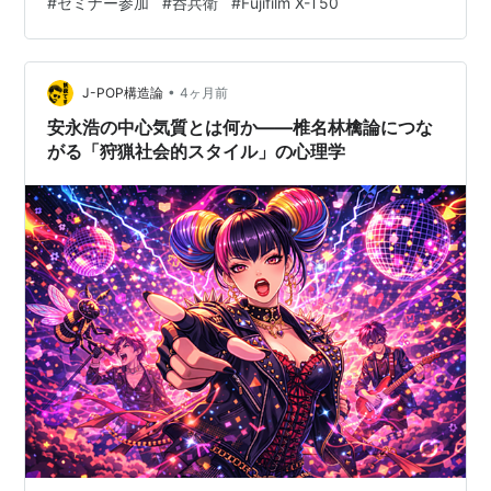
#
セミナー参加
#
呑兵衛
#
Fujifilm X-T50
なフランス食堂」と言うシリーズを更新しておられます
が、それに対抗する（？）ＺＵＹＡさんが訪れるビスト
ロと言えばこちらがお馴染みですね…
•
J-POP構造論
4ヶ月前
安永浩の中心気質とは何か――椎名林檎論につな
がる「狩猟社会的スタイル」の心理学