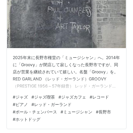
2025年末に長野市権堂の「ミュージシャン」へ。2014年
に「Groovy」が閉店して寂しくなった長野市ですが、同
店が営業を継続されていて嬉しい。名盤「Groovy」を。
RED GARLAND （レッド・ガーランド）GROOVY
（PRESTIGE 1956～57年録音） レッド・ガーランド
（p, 1923～1984年）は、1950年代にプレスティッジレ
#
ジャズ
#
ジャズ喫茶
#
ジャズカフェ
#
レコード
コードに多数の録音を残しています。その中でも代表的
#
ピアノ
#
レッド・ガーランド
なアルバムが、「Groovy」ですが、今年の12月にオリジ
#
ポール・チェンバース
#
ミュージシャン
#
長野市
ナル盤を入手したので、年末にかけて聴いています。 メ
#
ホットドッグ
ンバーは、レッド・ガーランド（p）、ポール・チェンバ
ース（b）、アート・テイラー（…