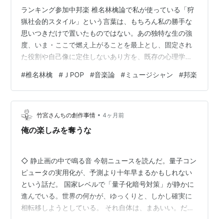
ランキング参加中邦楽 椎名林檎論で私が使っている「狩
猟社会的スタイル」という言葉は、もちろん私の勝手な
思いつきだけで置いたものではない。あの独特な生の強
度、いま・ここで燃え上がることを最上とし、固定され
た役割や自己像に定住しないあり方を、既存の心理学や
精神医学の言葉でどこまで捉えられるかを考えた上で置
#
椎名林檎
#
ＪPOP
#
音楽論
#
ミュージシャン
#
邦楽
いた名前である。 そのとき手がかりになるのが、安永浩
の「中心気質」という考え方だ。安永はこの概念を、一
人の特殊な病的人格としてではなく、人間の基底に広く
•
含まれている心性として捉えていた。後年の解説でも、
竹宮さんちの創作事情
4ヶ月前
中心気質は「五〜八歳くらいの、のびのび育った子ども
俺の楽しみを奪うな
のイメージ」で大まかに理解でき、しかも「どんな…
◇ 静止画の中で鳴る音 今朝ニュースを読んだ。量子コン
ピュータの実用化が、予測より十年早まるかもしれない
という話だ。 国家レベルで「量子化暗号対策」が静かに
進んでいる。世界の何かが、ゆっくりと、しかし確実に
相転移しようとしている。 それ自体は、まあいい。だけ