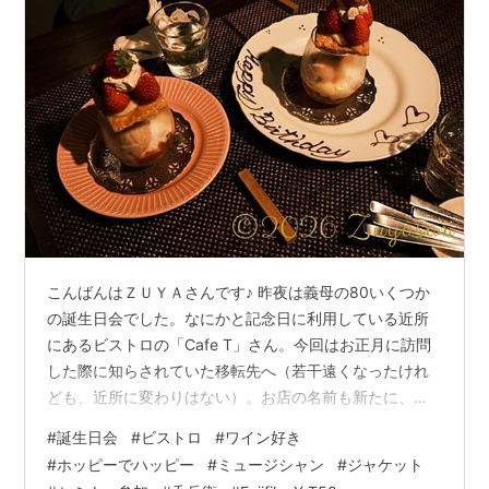
こんばんはＺＵＹＡさんです♪ 昨夜は義母の80いくつか
の誕生日会でした。なにかと記念日に利用している近所
にあるビストロの「Cafe T」さん。今回はお正月に訪問
した際に知らされていた移転先へ（若干遠くなったけれ
ども、近所に変わりはない）。お店の名前も新たに、
「ご飯とお酒 ときどきパフェT」と言う名に～👀 ※“T”は
#
誕生日会
#
ビストロ
#
ワイン好き
オーナーシェフの頭文字 At a favorite restaurant in the
#
ホッピーでハッピー
#
ミュージシャン
#
ジャケット
neighborhood ブロ友の神楽坂のマダムが時々「町の小さ