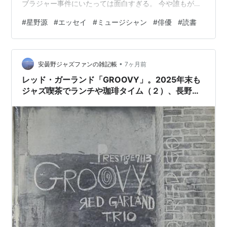
ブラジャー事件にいたっては面白すぎる。 今や誰もがが
知っているメジャーなアーティスト星野源、こんな人だ
#
星野源
#
エッセイ
#
ミュージシャン
#
俳優
#
読書
ったの？！内気で人見知りでダメダメ人間なんだもん源
ちゃん。 けっこうふんだりけったりの日々なのに、なん
とかめげずに生活している昔の源ちゃん。読んでると、
•
ゆる～く元気をもらえる。いいんだダメダメでも！ この
安曇野ジャズファンの雑記帳
7ヶ月前
本を読むきっかけとなったのが、NHKのTV番組「星野源
レッド・ガーランド「GROOVY」。2025年末も
と松重豊のおともだち」 www.nh…
ジャズ喫茶でランチや珈琲タイム（２）、長野市
「ミュージシャン」。