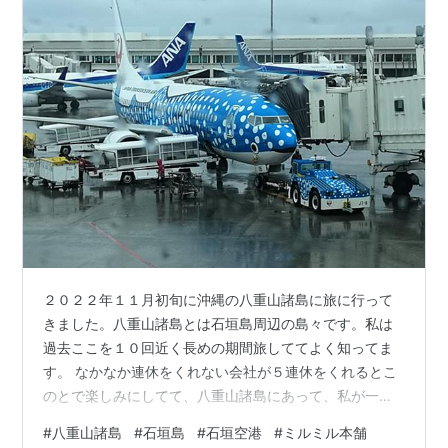
２０２２年１１月初旬に沖縄の八重山諸島に旅に行って
きました。八重山諸島とは石垣島周辺の島々です。私は
過去ここを１０回近く長めの期間旅しててよく知ってま
す。 なかなか連休をくれない会社が５連休をくれるとこ
のとで楽しみにしてて、八重山諸島にあって、私が一番
好きな波照間島に行きたいとかなり前から計画して。 波
#
八重山諸島
#
石垣島
#
石垣空港
#
ミルミル本舗
照間島だけにいって５日間波照間にいたいと。 半年くら