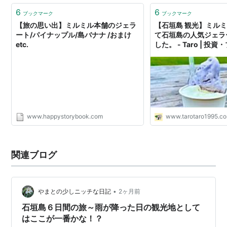
6
6
ブックマーク
ブックマーク
【旅の思い出】ミルミル本舗のジェラ
【石垣島 観光】ミルミ
ート/パイナップル/島バナナ /おまけ
て石垣島の人気ジェラ
etc.
した。 - Taro | 
東海グルメ・旅行
www.happystorybook.com
www.tarotaro1995.c
関連ブログ
•
やまとの少しニッチな日記
2ヶ月前
石垣島６日間の旅～雨が降った日の観光地として
はここが一番かな！？