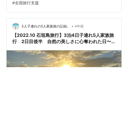
#
全国旅行支援
い前に飛行機も予約し、大好きな人気の宿も予約解禁日
に数時間電話がつながるのをまって予約しました。 波照
間は船の欠航が多いところ。旅の少し前から船をだして
くれる安永観光さんのサイトをみてたら、例年より欠航
•
3人子連れの5人家族旅の記録。
4年前
がすごく多くて。ほぼ数日波照間島に渡れない…
【2022.10 石垣島旅行】3泊4日子連れ5人家族旅
行 2日目後半 自然の美しさに心奪われた日〜
＼(^^)／