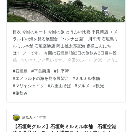
目次 今回のルート 今回の旅 とうふの比嘉 平良商店 エメ
ラルドの海を見る展望台（バンナ公園） 川平湾 石垣島ミ
ルミル本舗 石垣空港店 岡山桃太郎空港 皆様こんにち
は！ フーです。 今回は石垣島1泊2日の旅飲み2日目を投
稿していきたいと思います。 今回のルート 8:35「とうふ
の比嘉」- 11:20「平良商店」- 12:10「エメラルドの海を
#
石垣島
#
平良商店
#
川平湾
見る展望台（バンナ公園）」- 13:00「川平湾」-
#
エメラルドの海を見る展望台
#
ミルミル本舗
15:00「石垣島ミルミル本舗 石垣空港店」- 16:00「石垣
#
マリヤシェイク
#
八重山そば
#
グルメ
#
観光
空港-那覇空港」- 20:30「岡山桃太郎空港」 今回の旅 お
#
旅飲み
はようございます！ 本日はいつもより早めにスタートを
していきます。 朝食を食…
•
旅飲み
1年前
【石垣島グルメ】石垣島ミルミル本舗 石垣空港