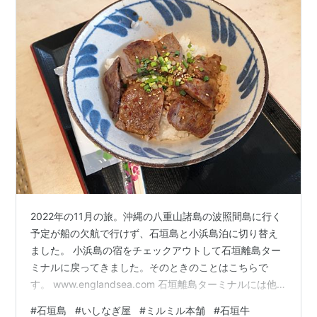
2022年の11月の旅。沖縄の八重山諸島の波照間島に行く
予定が船の欠航で行けず、石垣島と小浜島泊に切り替え
ました。 小浜島の宿をチェックアウトして石垣離島ター
ミナルに戻ってきました。そのときのことはこちらで
す。 www.englandsea.com 石垣離島ターミナルには他
にはない個性的なお土産物を売っているこじんまりとし
#
石垣島
#
いしなぎ屋
#
ミルミル本舗
#
石垣牛