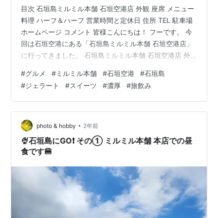
目次 石垣島ミルミル本舗 石垣空港店 外観 座席 メニュー
料理 ハーフ＆ハーフ 営業時間と定休日 住所 TEL 駐車場
ホームページ コメント 皆様こんにちは！ フーです。 今
回は石垣空港にある「石垣島ミルミル本舗 石垣空港店」
に行ってきました。 石垣島ミルミル本舗 石垣空港店 外
観 座席 フードコート 約20席 メニュー 料理 ハーフ＆ハ
#
グルメ
#
ミルミル本舗
#
石垣空港
#
石垣島
ーフ 550円（税込） ・カシスオレンジ ・ブルーベリーヨ
#
ジェラート
#
スイーツ
#
濃厚
#
旅飲み
ーグルト 営業時間と定休日 営業時間：7:30～
20:00（L.O.19:30） 定休日：年中無休（台風以外） 住
所 沖縄県石垣市白保1960-104-1 石垣空港国内旅客ター
ミナル1F TEL 0…
•
photo & hobby
2年前
🍨石垣島にGO❗ その① ミルミル本舗 本店での昼
食です🍔