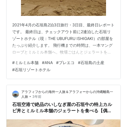
2021年4月の石垣島2泊3日旅行・3日目、最終日レポート
です。 最終日は、チェックアウト前に2連泊した石垣リ
ゾートホテル（現：THE UBUFURU ISHIGAKI）の部屋を
たっぷり紹介します。 飛行機までの時間は、一本マング
ローブとミルミル本舗へ。牧場ごはんとジェラートを楽
しみ、帰路では気になっていたANAプレミアムエコノミ
#
ミルミル本舗
#
ANA
#
プレエコ
#
石垣島の土産
ーも体験しました。 💡 石垣島旅行全体の予算やホテル選
#
石垣リゾートホテル
びを知りたい方へ。旅行費用・気候・離島観光・ホテル
候補は、石垣島旅行のアイデア｜特徴・観光スポット・
予算まとめで整理しています。前日の流れは、石垣島旅
アラフィフからの海外一人旅＆アラフォーからの沖縄離島一
行レポ2021年4月 2日目をご覧ください。 目次 THE UB…
•
人旅
3年前
石垣空港で絶品のいしなぎ屋の石垣牛の特上カル
ビ丼とミルミル本舗のジェラートを食べる【偶然
に全国旅行支援を利用できた八重山諸島旅・23】