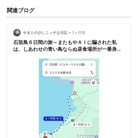
関連ブログ
•
やまとの少しニッチな日記
2ヶ月前
石垣島６日間の旅～またもやＡＩに騙された私
は、しあわせの青い鳥ならぬ昼食場所が一番身近
にあったことに気づきました