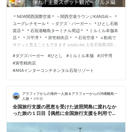
＊NEW関西国際空港＊ ～関西空港ラウンジKANSAI～ ＊
ユーグレナモール＊ ～ダグズ・バーガー～ ＊ひとし石敢
當店＊ ＊石垣港離島ターミナル周辺＊ ＊ミルミル本舗本
店＊ ＊川平湾＊ ＊寅壱精肉店＊ ＊石垣空港＊ ↓動画で
サクッと見ることもできます youtu.be 人生石垣島2回
目！この旅ではインターコンチネンタル石垣に泊まった
#
ダグズバーガー
#
ひとし
#
ミルミル本舗
#
川平湾
のですが、観光と合わせると結構な情報量になってしま
#
寅壱精肉店
うので分けてご紹介します！ ＊NEW関西国際空港＊ 関
#
ANAインターコンチネンタル石垣リゾート
空（KIX）では2025年に開催される、「大阪・関西万
博」に向けて大規模リニューアルをしています。 4段階
でリニューアルOPENするそうで、2023年2月現在は2…
アラフィフからの海外一人旅＆アラフォーからの沖縄離島一
•
人旅
4年前
全国旅行支援の恩恵を受けた波照間島に渡れなか
った旅の１日目【偶然に全国旅行支援を利用でき
た八重山諸島旅・１】