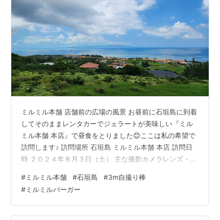
ミルミル本舗 店舗前の広場の風景 お昼前に石垣島に到着
してそのままレンタカーでジェラートが美味しい『ミル
ミル本舗 本店』で昼食をとりました😊ここは私の希望で
訪問します♪ 訪問場所 石垣島 ミルミル本舗 本店 訪問日
時 ２０２４年８月３日（土） 主な撮影カメラレンズ・機
材 ・Z 6III + 『NIKKOR Z 24-70mm f/4 S』 ・galaxy
#
ミルミル本舗
#
石垣島
#
3m自撮り棒
s22 + 3m自撮り棒、シャッターリモコン ・google pixel
#
ミルミルバーガー
7 Pro , pixel fold 備考 ミルミル本舗 本店は絶好のロケー
ションの中でジェラート＆食事を頂くことができます😊
mirumiru.okinawa 石垣空…