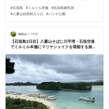
番系統川平・米原方面行きのバスに乗り換えました。 Ａ
#
石垣島
#
ミルミル本舗
#
石垣島鍾乳洞
Ｉが作成した行程表では元名蔵で下車してミルミル本舗
#
八重山自然村入り口
#
バンナ公園
で石垣牛バーバー＆ジェラートのランチを食べる計画に
なっていましたが、途中にあったバス停「八重山自然村
入り口」で下車しました。 １日にたった３便しかなく、
次の便は１２時２７分でした。 雨が降ってきそうなの
•
旅飲み
1年前
に、自然村？ いいえ、今回は八重山自然村にはい…
【石垣島2日目】八重山そばに川平湾・石垣空港
でミルミル本舗にマリヤシェイクを堪能する旅飲
み！