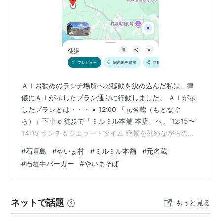
ＡＩお勧めのランチ場所への移動を決め込んだ私は、律
儀にＡＩが示したプラン通りに行動しました。 ＡＩが示
したプランとは・・・ • 12:00 「元名蔵（もとなぐ
ら）」下車 o 徒歩で「ミルミル本舗 本店」へ。 12:15〜
14:15 ランチ＆ジェラートタイム 絶景を眺めながらの石
垣牛バーガータイム。 • 14:32 「元名蔵」発 ミルミル本
#
石垣島
#
やいま村
#
ミルミル本舗
#
元名蔵
舗本店っていう文字を見る度に、何故か私の頭の中では
#
石垣牛バーガー
#
やいまそば
「チルチルミチル」って自動変換されちゃうんです。な
んでだろうねｗ ところでＡＩが出鱈目なバスの時刻で計
画を立てているって言うのを前回書いたとおりで、正確
ネットで話題
もっと見る
には１２時３７分にしか到着するバスしかありません。
一方、バ…