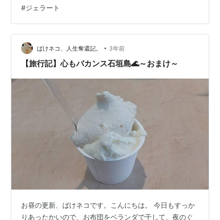
たお店が数件あって、大好きですが、ここのほしいお土
#
ジェラート
産はもう買っていました。 水分補給においしいマリヤシ
ェイク、今回はマンゴーのフレーバーをトッピングして
飲んだあとは、すぐバスで石垣空港に向かいました。 石
垣空港につきました。もうお昼に近い時刻になっていた
•
ばけネコ、人生奪還記。
3年前
ので、昼食を食べること…
【旅行記】心もバカンス石垣島🌊～おまけ～
お昼の更新、ばけネコです。こんにちは。 今日もすっか
りあったかいので、お布団をベランダで干して、夜のぐ