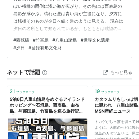
ぽい桟橋の両側に浅い海が広がり、その先には西表島の
島影が浮かぶ。晴れた昼は青い海が主役になり、夕方に
は桟橋そのものが夕日へ続く道のように見える。 現在は
夕日の名所として知られているが、もともとは眺望のた
めに造られた場所ではない。農耕地の少ない竹富島から
#
西桟橋
#
竹富島
#
八重山諸島
#
世界文化遺産
西表島の水田へ通う人々が、船の乗り降りや荷揚げに使
#
夕日
#
登録有形文化財
った生活の桟橋だった。 この記事では、西桟橋で何を楽
しめるのかを、海へ延びる造形、昼と夕方の光、潮位で
変わる景色、遠くの島々、そして竹富島の暮らしとの関
ネットで話題
もっと見る
係から詳しく紹介する。 この記事の要点 西桟橋は全長約
105メートル、幅約4.4メートルの国登録…
21
19
ブックマーク
ブックマーク
5泊6日八重山諸島をめぐるアイランド
カタツムリもしっぽ切
ホッピング〜石垣島、西表島、由布
に襲われ 八重山諸島
島、与那国島、竹富島を巡る旅行記〜
MSN産経ニュース
【2022年版】 - テトたちのにっきち
トカゲがしっぽを切って
ょう
ように、天敵のヘビに襲
諸島のカタツムリは、尾