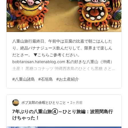
八重山旅行最終日、午前中は豆腐の比嘉で朝ごはんした
り、絶品バナナジュース飲んだりして、限界まで楽しん
だとさー。 ▼こちらご参考ください。
bobtarosan.hatenablog.com 私の好きな八重山（沖縄）
土産！ 黒糖ココナッツ 沖縄西表島のひとくち黒糖 さと
うきびと月桃のハーブティ 米子焼き工房のカラフルなシ
#
八重山諸島
#
石垣島
#
お土産紹介
ーサー 空弁のおすすめ！ 新ぱち農弁当 まとめ 私の好き
な八重山（沖縄）土産！ ココでは、お土産おすすめをま
とめていきたいと思います！ 黒糖ココナッツ これ本当に
•
毎回買ってしまう。大好きなお菓子。歯が砕けそうに固
ボブ太郎の余暇とひとりごと
2ヶ月前
いので、一口サイズに割ってからお召し上がりくださ
7年ぶりの八重山旅④～ひとり旅編：波照間島行
い！ 楽天市場の拾い…
けちゃった！