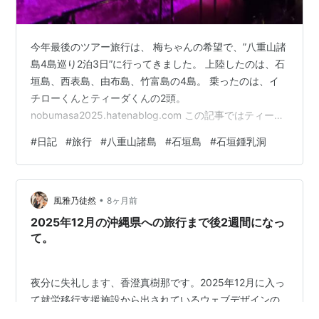
今年最後のツアー旅行は、 梅ちゃんの希望で、”八重山諸
島4島巡り2泊3日”に行ってきました。 上陸したのは、石
垣島、西表島、由布島、竹富島の4島。 乗ったのは、イ
チローくんとティーダくんの2頭。
nobumasa2025.hatenablog.com この記事ではティーバ
くんと書いちゃいました、Tverと混合しました(^_^;
#
日記
#
旅行
#
八重山諸島
#
石垣島
#
石垣鍾乳洞
〜〜〜〜〜〜〜〜 初日は、”60歳以上夫婦限定”ツアーな
らでは、 午後1時に羽田集合というゆったり日程ではじま
りました。 午後2時半離陸、そこからほぼ4時間・・・ つ
•
ーことは石垣空港でバスに乗ったのは、陽も落ちきった
風雅乃徒然
8ヶ月前
午後6時半。 で、現地は雨！しかもちょっと強い！、早
2025年12月の沖縄県への旅行まで後2週間になっ
速…
て。
夜分に失礼します、香澄真樹那です。2025年12月に入っ
て就労移行支援施設から出されているウェブデザインの
課題を少しずつ進めていて、さらには2025年8月の北海