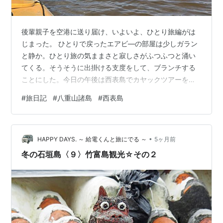
後輩親子を空港に送り届け、いよいよ、ひとり旅編がは
じまった。 ひとりで戻ったエアビ―の部屋は少しガラン
と静か。ひとり旅の気ままさと寂しさがふつふつと涌い
てくる。そうそうに出掛ける支度をして、ブランチする
ことにした。今日の午後は西表島でカヤックツアーを予
約してあるのだった。 ひとりでのんびりブランチしてい
#
旅日記
#
八重山諸島
#
西表島
ると、ようやくひとり旅モードに切り替わってきた。 モ
ーニングプレート。パンも選べます 何よりうれしいのが
本格的に晴れてきたこと。西表島へ行く船に乗るまで、
•
まだ時間があり、子どもが拾い過ぎたサンゴと貝殻を近
HAPPY DAYS. ～ 給電くんと旅にでる ～
5ヶ月前
くのビーチに返しに行く。 午前中の太陽に照らされた輝
冬の石垣島〈９〉竹富島観光☆その２
く石垣ブルー！な海。とても美しくて感動し…