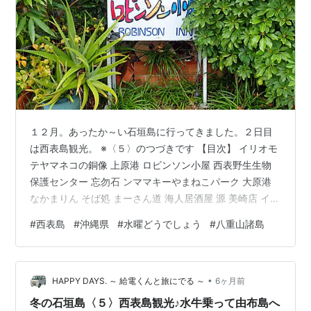
１２月。あったか～い石垣島に行ってきました。２日目
は西表島観光。 ※〈５〉のつづきです 【目次】 イリオモ
テヤマネコの銅像 上原港 ロビンソン小屋 西表野生生物
保護センター 忘勿石 ンママキーやまねこパーク 大原港
なかまりん そば処 まーさん道 海人居酒屋 源 美崎店 イリ
オモテヤマネコの銅像 車を走らせていると景色のよいパ
#
西表島
#
沖縄県
#
水曜どうでしょう
#
八重山諸島
ーキングがあったので停車させました。 イリオモテヤマ
ネコの銅像 実はここから…滝が見えるんだけどわかるか
な？？？ ピナイサーラの滝です。カヌー、サップなどで
•
マレー川をさかのぼり、マングローブ林をトレッキング
HAPPY DAYS. ～ 給電くんと旅にでる ～
6ヶ月前
すると近くまで行けるんだってー 上原港 西表島、もう一
冬の石垣島〈５〉西表島観光♪水牛乗って由布島へ