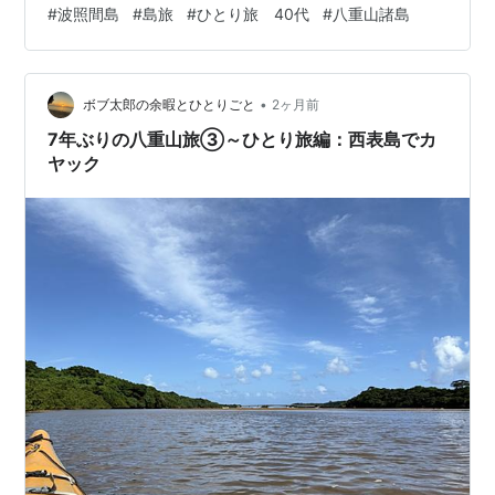
#
波照間島
#
島旅
#
ひとり旅 40代
#
八重山諸島
ながらないことが多い。つながるまで頑張って！ 夕食を
食べるお店は予約を推奨（食いっぱぐれます） ※ここも
宿と同じく電話がつながりにくい。 島内移動はレンタル
•
バイク・サイクルが定番。 波照間島行きフェリーはゲロ
ボブ太郎の余暇とひとりごと
2ヶ月前
船と呼ばれるくらい揺れる。心配な人は酔い止めの薬を
7年ぶりの八重山旅③～ひとり旅編：西表島でカ
用意しよう。 キャッ…
ヤック