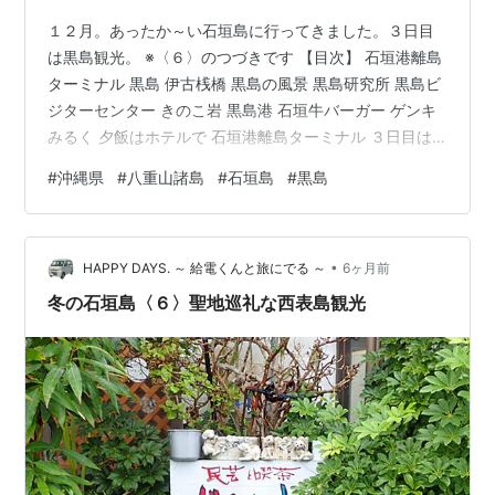
１２月。あったか～い石垣島に行ってきました。３日目
は黒島観光。 ※〈６〉のつづきです 【目次】 石垣港離島
ターミナル 黒島 伊古桟橋 黒島の風景 黒島研究所 黒島ビ
ジターセンター きのこ岩 黒島港 石垣牛バーガー ゲンキ
みるく 夕飯はホテルで 石垣港離島ターミナル ３日目は
「黒島」へ渡ります。ターミナル内の食堂で朝食を取ろ
#
沖縄県
#
八重山諸島
#
石垣島
#
黒島
うと早めに出てきたのですが、お目当てのお店が開店が8
時で… 流石にちょっと厳しいねぇ…と売店でポーク玉子
おにぎりをゲット。美味しくいただきました😋 まだ少し
•
時間があったので、周辺をぶらり。お、太陽が！ずっと
HAPPY DAYS. ～ 給電くんと旅にでる ～
6ヶ月前
雨予報だったのに、この日は曇りで傘マークなし。いい
冬の石垣島〈６〉聖地巡礼な西表島観光
傾向だな～（＾ｖ＾）…