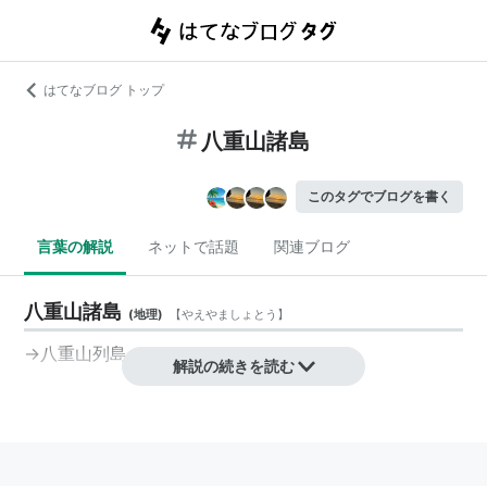
はてなブログ トップ
八重山諸島
このタグでブログを書く
言葉の解説
ネットで話題
関連ブログ
八重山諸島
(
地理
)
【
やえやましょとう
】
→
八重山列島
解説の続きを読む