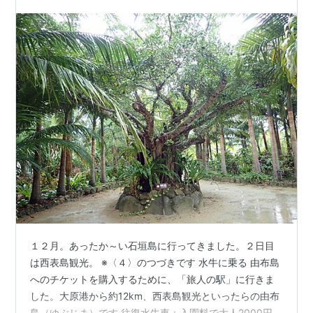
つの港「上原港…
１２月。あったか～い石垣島に行ってきました。２日目
は西表島観光。 ※〈４〉のつづきです 水牛に乗る 由布島
へのチケットを購入するために、「旅人の駅」に行きま
した。大原港から約12km、西表島観光といったらの由布
島（ゆぶじま）です 往復水牛車＋入園料で大人2000円。