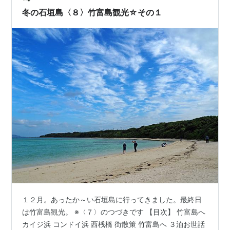
コレクションをどーぞｗ 屋根から植物生えてるかわいい
冬の石垣島〈８〉竹富島観光☆その１
なごみの…
１２月。あったか～い石垣島に行ってきました。最終日
は竹富島観光。 ※〈７〉のつづきです 【目次】 竹富島へ
カイジ浜 コンドイ浜 西桟橋 街散策 竹富島へ ３泊お世話