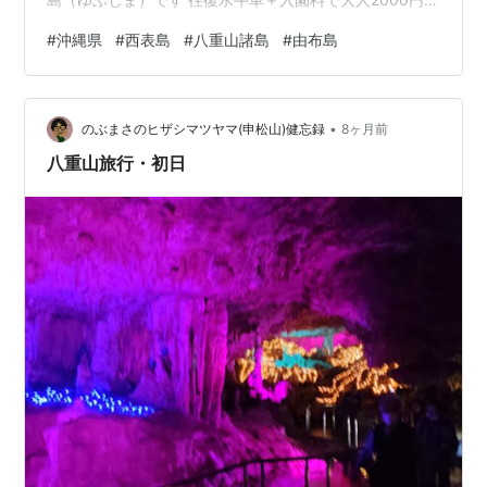
チケットは腕に巻き付けタイプでした。駐車場は無料で
#
沖縄県
#
西表島
#
八重山諸島
#
由布島
す 由布島に渡るための水牛車は30分毎で出ています。水
牛のコンディションや、潮位も影響するので、出発時間
はあくまで目安だそうです 西表島から由布島まで電線が
•
続いてる～ 待機中の水牛さん 時間になったので乗り込ん
のぶまさのヒザシマツヤマ(申松山)健忘録
8ヶ月前
で… ゆっくりと由布島へ… 雨でもコレよ。素敵っ！！！
八重山旅行・初日
10～15分くらい…