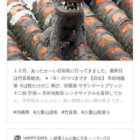
１２月。あったか～い石垣島に行ってきました。最終日
は竹富島観光。 ※〈８〉のつづきです 【目次】 市街地散
策 そば処たけのこ 再び、街散策 サザンゲートブリッジ
十二銭 空港へ 市街地散策 レンタサイクルを返却してか
ら、市街地をぶらぶら～ 赤い屋根と白い道が良きですね
✨️ 竹富島唯一の金融機関「竹富郵便局」です。赤瓦の屋
#
沖縄県
#
八重山諸島
#
竹富島
#
八重山島巡り
根にシーサーに…と…はい修繕中でしたー！残念( ；∀；)
こちらのシーサーは…？ NTT西日本さん！なんとなくっ
ぽいシーサー。持っているのはコードかい？ 個性的なシ
•
ーサーも多くって、ついつい撮影してしまうｗ シーサー
HAPPY DAYS. ～ 給電くんと旅にでる ～
6ヶ月前