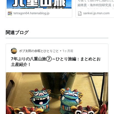
り捨てて殻の中に隠れた
細将貴・海外特別研究員
３日、英王立協会紀要に
tetragon64.hatenablog.jp
sankei.jp.msn.com
部を自ら切り捨てて身を
のほか、カニやミ...
関連ブログ
•
ボブ太郎の余暇とひとりごと
1ヶ月前
7年ぶりの八重山旅⑦～ひとり旅編：まとめとお
土産紹介！