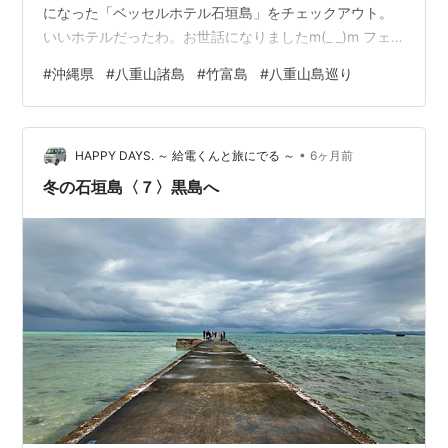
になった「ベッセルホテル石垣島」をチェックアウト。
いいホテルだったわ。お世話になりましたm(_ _)m フェ
リーターミナルのロッカーに荷物を押し込んで、最終日
#
沖縄県
#
八重山諸島
#
竹富島
#
八重山島巡り
は「竹富島」に渡ります。9:30発の便に乗ったところ満
席でびっくり。竹富島までは10-15分で渡れます。 とい
うことで、竹富島。こちらだけ初上陸ではなかったり…
•
初めての石垣島で参加したシュノーケリングツアーで立
HAPPY DAYS. ～ 給電くんと旅にでる ～
6ヶ月前
ち寄っていたのでした。港でインストラクターさんが用
冬の石垣島〈７〉黒島へ
意してくれたラン…