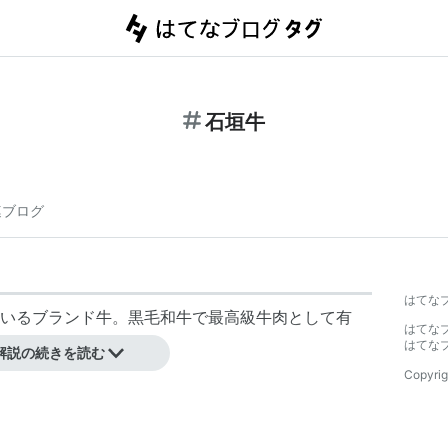
石垣牛
連ブログ
はてな
いるブランド牛。
黒毛和牛
で最高級牛肉として有
はてな
はてな
解説の続きを読む
Copyrig