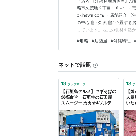
・店名 【沖縄料理居酒屋】抱瓶(
覇市久茂地２丁目１８−１ ・電話番号 09
okinawa.com/ ・店舗紹
の中心地・久茂地に位置する
しています。地元の食材を活
は、那覇での食事体験に深み
#
那覇
#
居酒屋
#
沖縄料理
代の味覚に合わせた工夫が施
ネットで話題
19
13
ブックマーク
ブ
【石垣島グルメ】ヤギそばの
【焼
栄福食堂・石垣牛の石田屋・
人気
スムージー カカオ&ソルティ
いた
ーマーケット - 🍀tue-noie
牛を
ろう