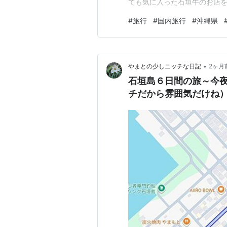
ても気に入った石垣牛のお店を
ンタカーで「デイズ」を借りる
#
旅行
#
国内旅行
#
沖縄県
島に宿泊 日産レンタカーで「
うろちょろ、二日目は…
•
やまとの少しニッチな日記
2ヶ月
石垣島６日間の旅～今
チだから雰囲気だけね