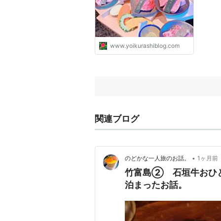
www.yoikurashiblog.com
関連ブログ
•
のどかな一人旅のお話。
1ヶ月前
竹富島② 石垣牛おひ
泊まったお話。