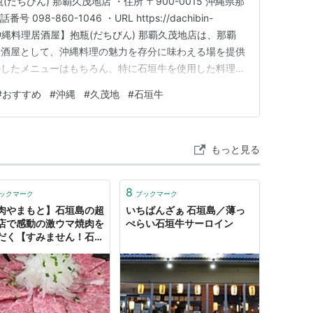
だちびん) 那覇久茂地店 ・住所 〒900-0015 沖縄県那
8-860-1046 ・URL https://dachibin-
介 【沖縄料理居酒屋】抱瓶(だちびん) 那覇久茂地店は、那覇
居酒屋として、沖縄料理の魅力を存分に味わえる場を提供
かしたメニューはもちろん、特に石垣牛を使用した料理
を加えています。沖縄料理の伝統を大切にしながらも、現
#
おすすめ
#
沖縄
#
久茂地
#
石垣牛
されており、どなたにもおすすめしやすい内容とな…
もっと見る
8
ックマーク
ブックマーク
肉やまもと】石垣島の超
いちばんざぁ 石垣島／薄っ
店で感動の激ウマ焼肉を
ぺらい石垣牛サーロイン
だく【すみません！石垣
なめてました】｜福ふく