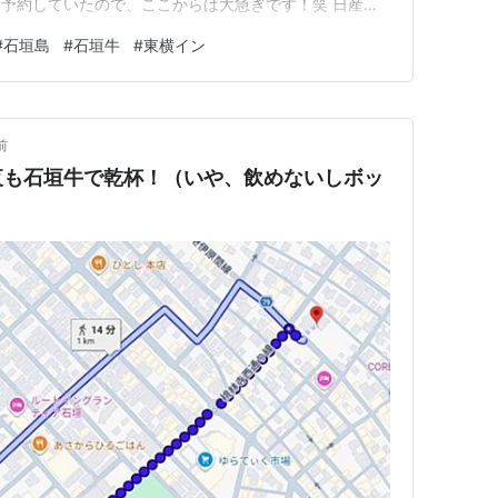
予約していたので、ここからは大急ぎです！笑 日産レ
 「石垣牛焼肉まる本店」で贅沢ディナー 東横イン石垣
#
石垣島
#
石垣牛
#
東横イン
デイズ」を借りる 今回の旅程では、一日目は石垣島内を
前
夜も石垣牛で乾杯！（いや、飲めないしボッ
）