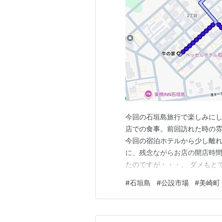
今回の石垣島旅行で楽しみに
店での食事。前回訪れた時の
今回の宿泊ホテルから少し離
に、残念ながらお店の開店時
たのですが・・・。 ダメもと
たところ、今日の４時にお店
#
石垣島
#
公設市場
#
美崎町
に行けることになりました。 
的地の美崎町に向かった理由」