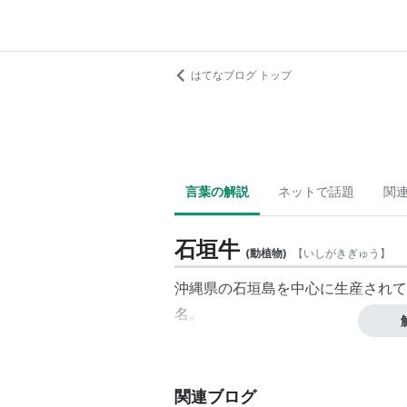
はてなブログ トップ
言葉の解説
ネットで話題
関
石垣牛
(
動植物
)
【
いしがきぎゅう
】
沖縄県の石垣島を中心に生産されて
名。
関連ブログ