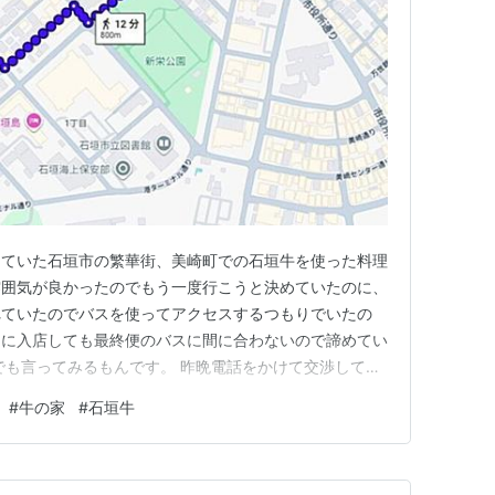
していた石垣市の繁華街、美崎町での石垣牛を使った料理
雰囲気が良かったのでもう一度行こうと決めていたのに、
れていたのでバスを使ってアクセスするつもりでいたの
間に入店しても最終便のバスに間に合わないので諦めてい
でも言ってみるもんです。 昨晩電話をかけて交渉してみ
を開けていただけるとのことでしたので、念願叶って食べ
#
牛の家
#
石垣牛
これが昨日のブログに書いた、「私が走るように次の目
です。こちらから４時にとお…