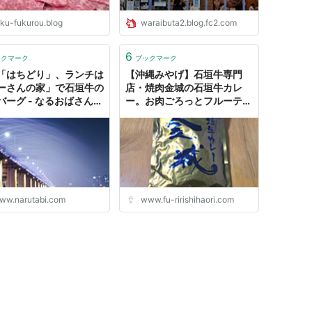
uku-fukurou.blog
waraibuta2.blog.fc2.com
6
ックマーク
ブックマーク
「はちどり」、ランチは
【沖縄みやげ】石垣牛専門
ーさんの家」で石垣牛の
店・焼肉金城の石垣牛カレ
バーグ - なるおばさんの
ー。お肉ごろっとフルーティ
記
ー。【母みやげ】 - ただいま
待機中です。
ww.narutabi.com
www.fu-ririshihaori.com