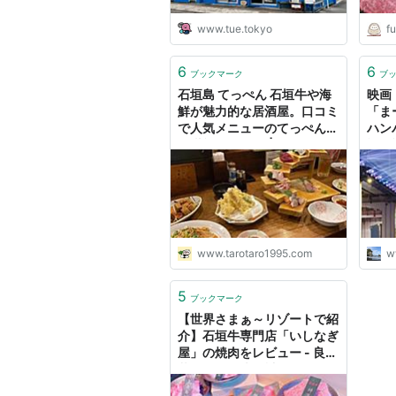
www.tue.tokyo
f
6
6
ブックマーク
ブ
石垣島 てっぺん 石垣牛や海
映画
鮮が魅力的な居酒屋。口コミ
「ま
で人気メニューのてっぺん盛
ハン
を堪能！ - Taro | 投資・グル
旅日
メ・子育て・旅行・ブログ収
益化
www.tarotaro1995.com
w
5
ブックマーク
【世界さまぁ～リゾートで紹
介】石垣牛専門店「いしなぎ
屋」の焼肉をレビュー - 良い
暮らし★観光日誌