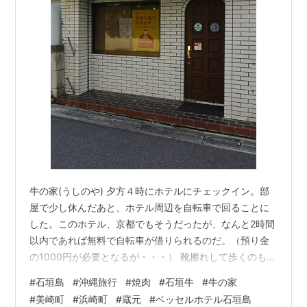
牛の家(うしのや) 夕方４時にホテルにチェックイン。部
屋で少し休んだあと、ホテル周辺を自転車で回ることに
した。このホテル、京都でもそうだったが、なんと2時間
以内であれば無料で自転車が借りられるのだ。（預り金
の1000円が必要となるが・・・） 靴擦れして歩くのもや
っとだった私にしてみれば、非常にありがたい。これか
#
石垣島
#
沖縄旅行
#
焼肉
#
石垣牛
#
牛の家
らプチ観光旅行だｗ というわけで最初に出かけたのが、
#
美崎町
#
浜崎町
#
蔵元
#
ベッセルホテル石垣島
石垣市立八重山博物館 石垣市立八重山博物館 古い建