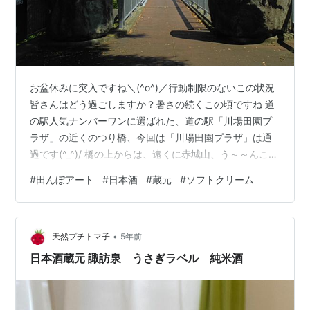
お盆休みに突入ですね＼(^o^)／行動制限のないこの状況
皆さんはどう過ごしますか？暑さの続くこの頃ですね 道
の駅人気ナンバーワンに選ばれた、道の駅「川場田園プ
ラザ」の近くのつり橋、今回は「川場田園プラザ」は通
過です(^_^)/ 橋の上からは、遠くに赤城山、う～～んこの
雲の様子では雨降らないね(´▽｀)そして・・・・橋の下
#
田んぼアート
#
日本酒
#
蔵元
#
ソフトクリーム
には・・・・ 田んぼアートのお目見えです(^_^)/？？？み
たいだと思ういますが、この絵の意味は・・・・ です
(^_^)v 次に・・・・🚗で10分程移動 地酒酒蔵「土田酒
•
造」 美味しい日本酒を作るのには、美味しい水が必要で
天然プチトマ子
5年前
すねここでチョットひんやり一休みしましょう 麹を使っ
日本酒蔵元 諏訪泉 うさぎラベル 純米酒
たシ…