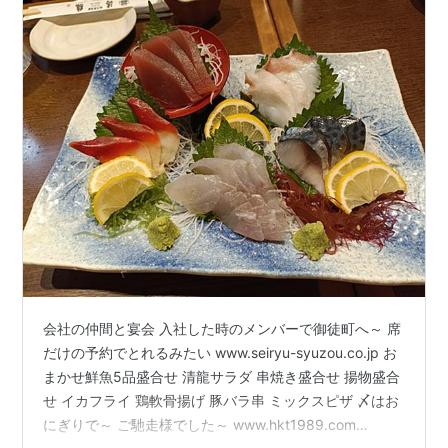
会社の仲間と宴会 入社した時のメンバーで御徒町へ～ 席
だけの予約でとれるみたい www.seiryu-syuzou.co.jp お
まかせ鮮魚5品盛合せ 清龍サラダ 串焼き盛合せ 揚物盛合
せ イカフライ 鶏軟骨揚げ 豚バラ串 ミックスピザ 〆はお
にぎりで～ ご馳走様でした～ www.hkt1989.com