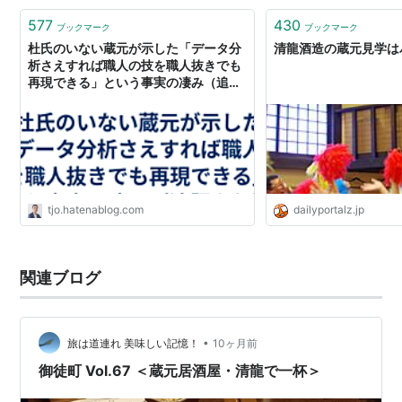
577
430
ブックマーク
ブックマーク
杜氏のいない蔵元が示した「データ分
清龍酒造の蔵元見学は
析さえすれば職人の技を職人抜きでも
再現できる」という事実の凄み（追記
あり） - 渋谷駅前で働くデータサイエ
ンティストのブログ
tjo.hatenablog.com
dailyportalz.jp
関連ブログ
•
旅は道連れ 美味しい記憶！
10ヶ月前
御徒町 Vol.67 ＜蔵元居酒屋・清龍で一杯＞