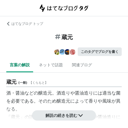
はてなブログ トップ
蔵元
このタグでブログを書く
言葉の解説
ネットで話題
関連ブログ
蔵元
(
一般
)
【
くらもと
】
酒・醤油などの醸造元。酒造りや醤油造りには適当な菌
を必要である。そのため醸造元によって香りや風味が異
なる。
解説の続きを読む
「蔵元」の語源は、適度な冷気と湿気で酒や醤油造りに
適した「土蔵」であるとの説がある。