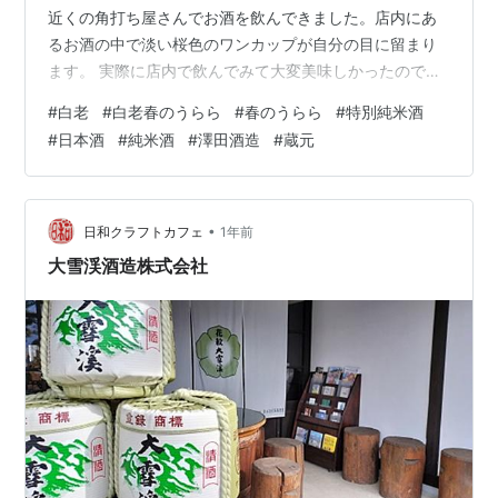
近くの角打ち屋さんでお酒を飲んできました。店内にあ
るお酒の中で淡い桜色のワンカップが自分の目に留まり
ます。 実際に店内で飲んでみて大変美味しかったので、
翌日に同じお店に行き購入しました. その日本酒は、澤田
#
白老
#
白老春のうらら
#
春のうらら
#
特別純米酒
酒造”白老春のうらら”です。澤田酒造は嘉永元年（１８４
#
日本酒
#
純米酒
#
澤田酒造
#
蔵元
８年創業）の愛知県常滑市の酒蔵です。 老舗蔵元のお酒
とあって機体が膨らみます。自宅で改めて白老春のうら
らを飲んでみると、舌触りは滑らかなとろみを感じま
す。また、口に含んだ白老春のうららの香りが鼻へ広が
•
日和クラフトカフェ
1年前
り、特別純米酒ならではの香りは贅沢で…
大雪渓酒造株式会社