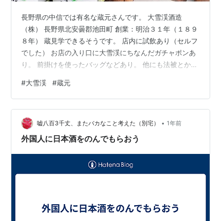
長野県の中信では有名な蔵元さんです。 大雪渓酒造
（株） 長野県北安曇郡池田町 創業：明治３１年（１８９
８年） 蔵見学できるそうです。 店内に試飲あり（セルフ
でした） お店の入り口に大雪渓にちなんだガチャポンあ
り。 前掛けを使ったバッグなどあり。 他にも法被とかT
シャツ・トレーナーなど。 仕込水に北アルプスの天然雪
#
大雪渓
#
蔵元
解け伏流水を使ってるとかで、聞くだけで美味い日本酒
になりそうですね。 山の酒「大雪渓」で親しまれてま
す。 ＜2025年2月に訪問＞ 手土産に何かと寄りました。
•
スーパーでもここの日本酒が並んでますが・・ 大雪渓の
嘘八百3千丈、またバカなこと考えた（別宅）
1年前
蔵元にきたのは初めてです。 通りがかるたびに寄ってみ
外国人に日本酒をのんでもらおう
たいなーって思ってたの…