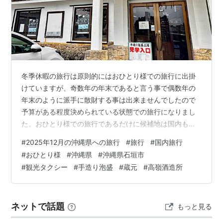
冬季休暇の旅行は原則的にはおひとり様での旅行に出掛
けていますが、奇数年の年末であると言う事で偶数年の
年末のように派手に散財する事は出来ませんでしたので
予算がある程度決められている状態での旅行になりまし
た。おひとり様での旅行であるだけに候補地は国内も海
外も選択肢として色々ありましたが、国内であるのなら
#
2025年12月の沖縄県への旅行
#
旅行
#
国内旅行
南国リゾートに出掛けたいと思って複数の候補地から航
#
おひとり様
#
沖縄県
#
沖縄県石垣市
空券を探す事にしました。 往路と復路の航空券の料金の
#
観光タクシー
#
手造り泡盛
#
蔵元
#
高嶺酒造所
面で丁度良かったのが2025年12月25日の出発で12月29
日の帰着でしたので日程の面では4泊5日の旅程の内容に
なりましたが、南国リゾートでも前々から興味のある石
ネットで話題
もっと見る
垣島と八重山諸島に出掛ける事にしまし…