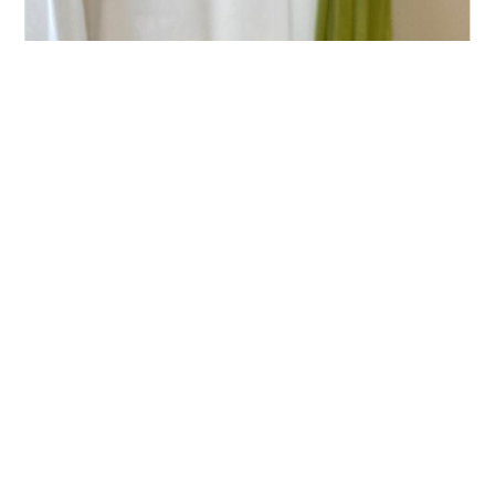
今日の味噌鍋に合わせたのは、鳥取の蔵元 諏訪酒造株式
会社の純米酒 うさぎラベル。 濃いめの料理にぴったり。
冷やもよし。温燗、熱燗にしても美味しい。一口飲むと
体に沁み渡り、暖まります。いいお酒ってこういう感じ
なのよね。 諏訪酒造は、安政6年創業（1859年）です。
古酒もあります。 「日本酒の古酒を作ることが出来るの
#
諏訪泉
#
日本酒
#
諏訪酒造株式会社
#
鳥取
#
名酒
は、しっかりちゃんと作っているからだよ。そうじゃな
#
美味しい日本酒
#
蔵元