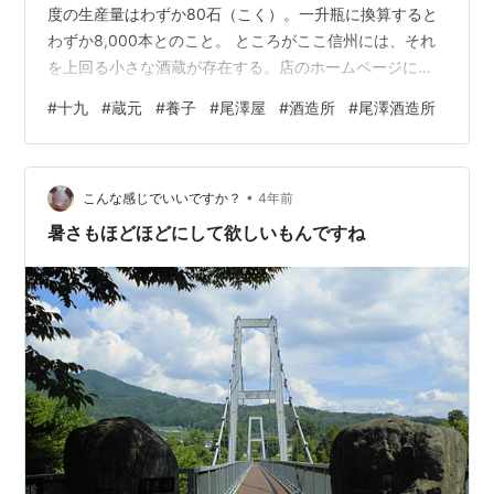
度の生産量はわずか80石（こく）。一升瓶に換算すると
わずか8,000本とのこと。 ところがここ信州には、それ
を上回る小さな酒蔵が存在する。店のホームページによ
ればなんと生産量はわずか60石だという。むしろこちら
#
十九
#
蔵元
#
養子
#
尾澤屋
#
酒造所
#
尾澤酒造所
が日本一小さな酒蔵だと思う。 会社概要 - 株式会社尾澤
酒造場 そしてこの酒蔵が手掛ける「十九」という名の酒
が近年注目されている。販売店が指定されていて当地に
•
行っても購入できない、幻の酒となっている。こちらは
こんな感じでいいですか？
4年前
販売店のホームページだが多くの「十九」がある。 まだ
暑さもほどほどにして欲しいもんですね
成人してない成長途中だから…