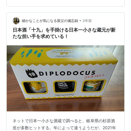
物・・・。博物館自体が博物館だ。昭和47年に開館した
そうなので、もう50年以上も前の建物ですね。入館料は
200円だそうですが、私が到着したときには閉館時間の5
•
細かなことが気になる親父の備忘録
3年前
時を少し回っていたので見学で…
日本酒「十九」を手掛ける日本一小さな蔵元が新
たな担い手を求めている！
ネットで日本一小さな酒蔵で調べると、岐阜県の杉原酒
造が多数ヒットする。年によって違うようだが、2021年