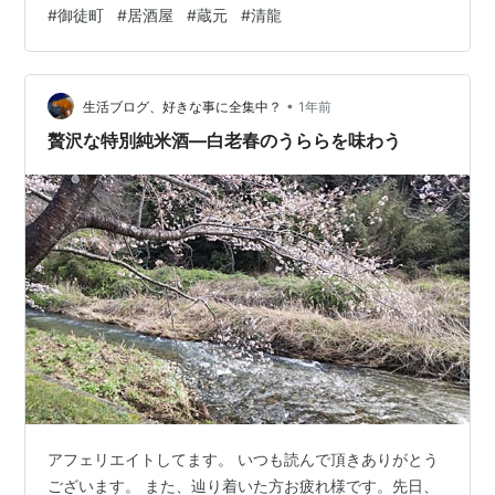
www.hkt1989.com
#
御徒町
#
居酒屋
#
蔵元
#
清龍
•
生活ブログ、好きな事に全集中？
1年前
贅沢な特別純米酒―白老春のうららを味わう
アフェリエイトしてます。 いつも読んで頂きありがとう
ございます。 また、辿り着いた方お疲れ様です。先日、