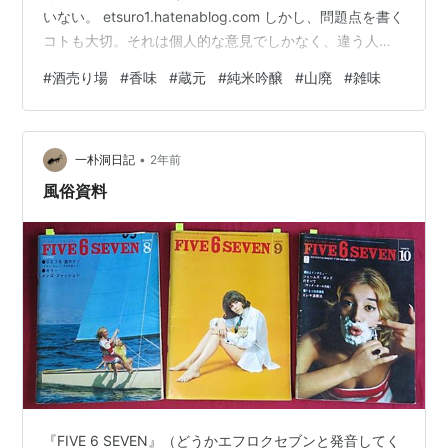
いない。 etsuro1.hatenablog.com しかし、問題点を書く
コトも大切。それは個人的な意見でしかなく、違う人に
とっては快適に感ずるコトもあるかもしれないが、時に
#
酒売り場
#
香味
#
蔵元
#
純米吟醸
#
山廃
#
雑味
ワガハイと似た趣向の方にとっては貴重な情報になる場
合だってあるのだ。 というワケで、こういう前振りをし
たということは、本日は芳しくなかった結果を書くワケ
•
だ。 静岡酒である 基本的に静岡の酒には好きなモノがあ
一朴洞日記
2年前
る。先ずは「杉錦」だし、「喜久酔」も良い。「森本」
風俗資料
は素晴らしいし面白…
『FIVE 6 SEVEN』（どうかエフロクセブンと発音してく