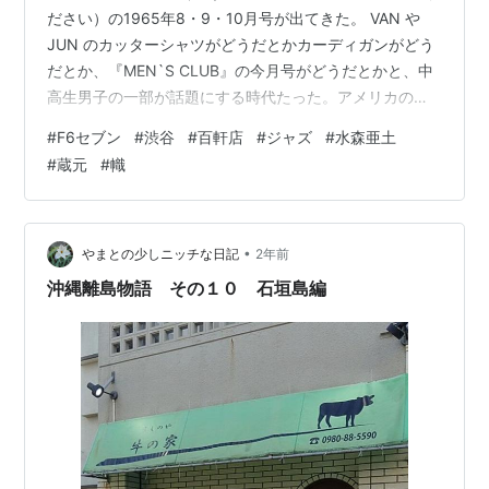
ださい）の1965年8・9・10月号が出てきた。 VAN や
JUN のカッターシャツがどうだとかカーディガンがどう
だとか、『MEN`S CLUB』の今月号がどうだとかと、中
高生男子の一部が話題にする時代たった。アメリカの中
流やや富裕階級の子弟の風俗を物真似して、アイビール
#
F6セブン
#
渋谷
#
百軒店
#
ジャズ
#
水森亜土
ックなんぞともてはやしていた時代だ。 それには染まら
#
蔵元
#
幟
なかった。私が好きなアメリカは「ジョン・フォードな
アメリカ」であって「ワーナーブラザースなアメリカ」
ではなかった。黒人ジャズっぽいアメリカであって、ビ
ルボード・キャッシュボックスっぽいアメリカではなか
•
やまとの少しニッチな日記
2年前
った。 なら…
沖縄離島物語 その１０ 石垣島編