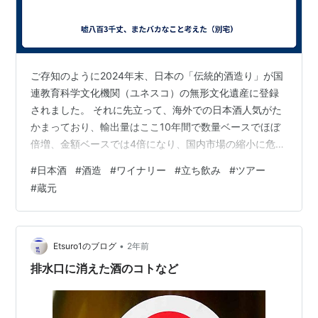
ご存知のように2024年末、日本の「伝統的酒造り」が国
連教育科学文化機関（ユネスコ）の無形文化遺産に登録
されました。 それに先立って、海外での日本酒人気がた
かまっており、輸出量はここ10年間で数量ベースでほぼ
倍増、金額ベースでは4倍になり、国内市場の縮小に危機
感を持つ酒蔵にとって、一つの光明になっています。 歴
#
日本酒
#
酒造
#
ワイナリー
#
立ち飲み
#
ツアー
史や風土を反映する日本酒を広めることは地域文化の発
#
蔵元
信にもつながり、訪日客にもアピールできるというわけ
で、多くの地域、蔵元で、ワイン型のボトルを採用した
り、英語表記してみたりの独自の努力をするとともに、
蔵元同士が手を携え地方公共団体の協力を得て、海外顧
•
Etsuro1のブログ
2年前
客を招待したり、海外で品評会への出店や…
排水口に消えた酒のコトなど