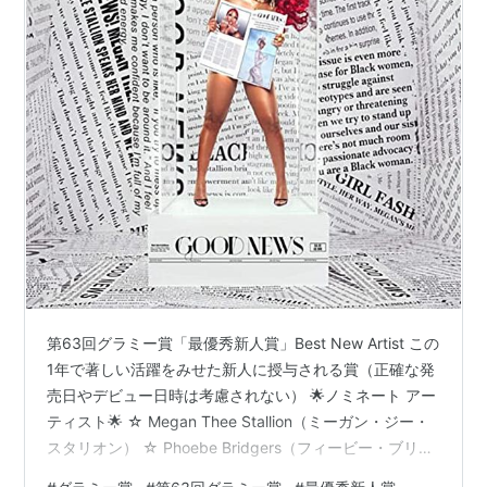
第63回グラミー賞「最優秀新人賞」Best New Artist この
1年で著しい活躍をみせた新人に授与される賞（正確な発
売日やデビュー日時は考慮されない） 🌟ノミネート アー
ティスト🌟 ☆ Megan Thee Stallion（ミーガン・ジー・
スタリオン） ☆ Phoebe Bridgers（フィービー・ブリジ
ャーズ） ☆ Doja Cat（ドージャ・キャット） ☆ Ingrid