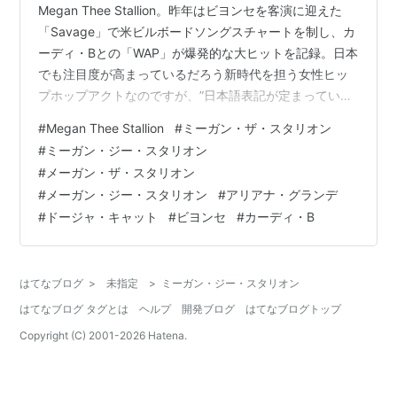
Megan Thee Stallion。昨年はビヨンセを客演に迎えた
「Savage」で米ビルボードソングスチャートを制し、カ
ーディ・Bとの「WAP」が爆発的な大ヒットを記録。日本
でも注目度が高まっているだろう新時代を担う女性ヒッ
プホップアクトなのですが、”日本語表記が定まっていな
い問題”が未だ解決されていないのです。
#
Megan Thee Stallion
#
ミーガン・ザ・スタリオン
#
ミーガン・ジー・スタリオン
#
メーガン・ザ・スタリオン
#
メーガン・ジー・スタリオン
#
アリアナ・グランデ
#
ドージャ・キャット
#
ビヨンセ
#
カーディ・B
はてなブログ
>
未指定
>
ミーガン・ジー・スタリオン
はてなブログ タグとは
ヘルプ
開発ブログ
はてなブログトップ
Copyright (C) 2001-
2026
Hatena.