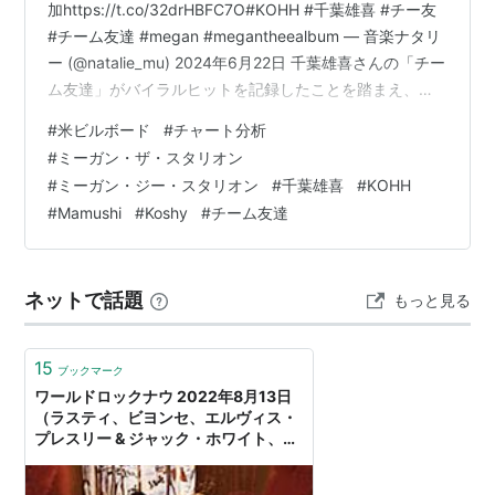
加https://t.co/32drHBFC7O#KOHH #千葉雄喜 #チー友
#チーム友達 #megan #megantheealbum — 音楽ナタリ
ー (@natalie_mu) 2024年6月22日 千葉雄喜さんの「チー
ム友達」がバイラルヒットを記録したことを踏まえ、強
く納得した次第。実際、「チーム友達」を手掛けたKoshy
#
米ビルボード
#
チャート分析
さんが千葉さん参加の「Mamushi」をプロデュースして
#
ミーガン・ザ・スタリオン
います。 なお、Megan Thee Stallionのカタカナ表記はメ
#
ミーガン・ジー・スタリオン
#
千葉雄喜
#
KOHH
ディアによって異なりますが、日本のレコード会社では
#
Mamushi
#
Koshy
#
チーム友達
ミーガン・ザ・スタリオンと記載してお…
ネットで話題
もっと見る
15
ブックマーク
ワールドロックナウ 2022年8月13日
（ラスティ、ビヨンセ、エルヴィス・
プレスリー & ジャック・ホワイト、マ
ネスキン、ミーガン・ジー・スタリオ
ン、ビリー・アイリッシュ） - ラジオ