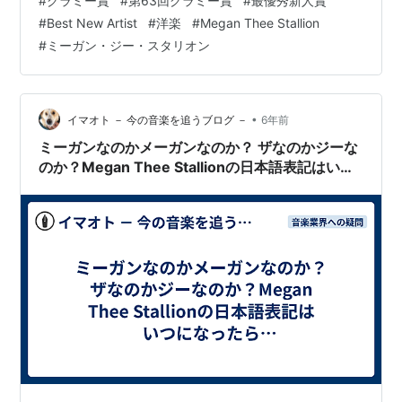
#
グラミー賞
#
第63回グラミー賞
#
最優秀新人賞
Andress（イングリッド・アンドレス） ☆ Chika（チ
#
Best New Artist
#
洋楽
#
Megan Thee Stallion
カ） ☆ Kaytranada（ケイトラナダ） ☆ Noah
#
ミーガン・ジー・スタリオン
Cyrus（ノア・サイラス） ☆ D Smoke（Dスモーク）
↓↓↓📝各アーティストの…
•
イマオト － 今の音楽を追うブログ －
6年前
ミーガンなのかメーガンなのか？ ザなのかジーな
のか？Megan Thee Stallionの日本語表記はいつ
になったら統一されるのか問題