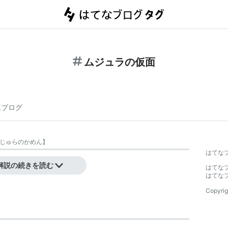
ムジュラの仮面
連ブログ
じゅらのかめん
】
はてな
参照
解説の続きを読む
はてな
はてな
Copyrig