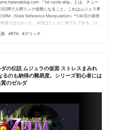
hatenablog.com 「1st cycle skip」とは、チュー
3日間で人間リンク状態になること。これはムジュラ界
tale Reference Manipulation）*1/ACEの発明
領域ではなかった。ACEはたしかに何でもできる。けれ
状態は出来ることが少なすぎて、ACEまで辿り着けそう
仮面
#
RTA
#
グリッチ
なアイディアを積み重ね…
説 ムジュラの仮面 ストレスまみれ
なるのも納得の難易度。シリーズ初心者には
異質のゼルダ