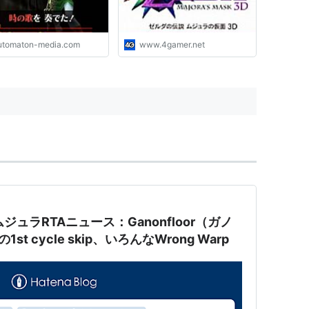
utomaton-media.com
www.4gamer.net
ジュラRTAニュース：Ganonfloor（ガノ
 cycle skip、いろんなWrong Warp