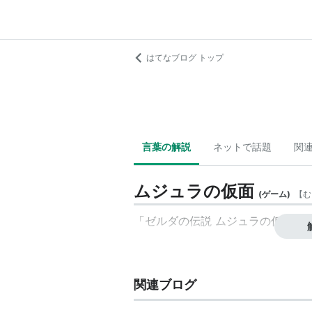
はてなブログ トップ
言葉の解説
ネットで話題
関
ムジュラの仮面
(
ゲーム
)
【
む
「
ゼルダの伝説 ムジュラの仮面
」
関連ブログ