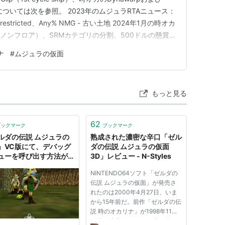
ulationについては次を参照。 2023年のムジュラRTAニュース：
 unrestricted、Any% NMG - 古い土地 2024年1月の時オカ
or（ガノンフロア）、SRMカテゴリの分割、500ドルの懸賞金
カ・ムジュラRTAニュース：Gano…
ナ
#
ムジュラの仮面
もっと見る
62
ブックマーク
ブックマーク
ルダの伝説 ムジュラの
熟成された濃密な辛口「ゼル
』VC版にて、デバッグ
ダの伝説 ムジュラの仮面
ューを呼び出す方法が発
3D」レビュー - N-Styles
れる。「大翼の歌」
NINTENDO64ソフト「ゼルダの
63回”吹きメモリを上書
伝説 ムジュラの仮面」が発売さ
 AUTOMATON
れたのは2000年4月27日、いま
から15年前だ。前作「ゼルダの伝
説 時のオカリナ」が1998年11月
21日に発売されて、わずか1年5ヶ