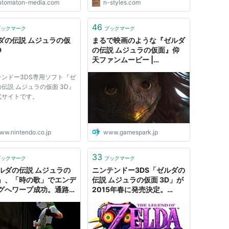
utomaton-media.com
n-styles.com
月でのリリースである。 「社長
が訊く」でも触れられているが、
延期を繰り返して長時間待たせた
46
ブックマーク
ブックマーク
時のオカリナの反省があり、わず
ダの伝説 ムジュラの仮
まるで映画のような『ゼルダ
か1年で...
D
の伝説 ムジュラの仮面』仰
天ファンムービー |
Game*Spark - 国内・海外
テンドー3DS専用ソフト『ゼ
ゲーム情報サイト
伝説 ムジュラの仮面 3D』
式サイトです。
ww.nintendo.co.jp
www.gamespark.jp
33
ブックマーク
ブックマーク
ルダの伝説 ムジュラの
ニンテンドー3DS「ゼルダの
』、「時の歌」でエンデ
伝説 ムジュラの仮面 3D」が
グへワープ成功。通路で
2015年春に発売決定。
い儀式を繰り返し、壁に
2000年に発売された
ってギターを奏で世界を
NINTENDO 64用ソフトのリ
- AUTOMATON
メイク作