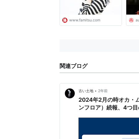
www.famitsu.com
a
関連ブログ
•
古い土地
2年前
2024年2月の時オカ・ム
ンフロア）続報、4つ目の1st