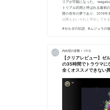
リアが可能になった。 wagaizumo.
トリアル区間と呼ばれる最初の
隈の長年の夢であり、2019年末SRM（S
以降もおいそれと手出しできる
ど、最初の3日間のデクリンク
#
ゼルダの伝説
#
ムジュラの
にない。2021年末、非自明
•
内向型の逆襲
3年前
【クリアレビュー】ゼルダの伝
の35時間でトラウマに
全くオススメできない