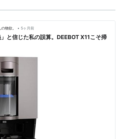
•
んの物欲。
5ヶ月前
と信じた私の誤算。DEEBOT X11こそ掃