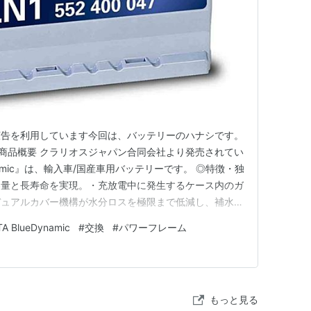
広告を利用しています今回は、バッテリーのハナシです。
 商品概要 クラリオスジャパン合同会社より発売されてい
eDynamic』は、輸入車/国産車用バッテリーです。 ◎特徴・独
容量と長寿命を実現。・充放電中に発生するケース内のガ
デュアルカバー機構が水分ロスを極限まで低減し、補水不
・多くの欧州車の純正バッテリーに採用されている、信頼
TA BlueDynamic
#
交換
#
パワーフレーム
てみたら… 今回は、595コンペティツィオーネの純正バ
もっと見る