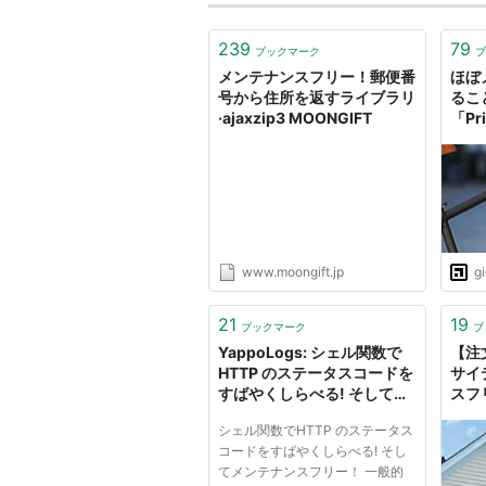
239
79
ブックマーク
ブ
メンテナンスフリー！郵便番
ほぼ
号から住所を返すライブラリ
るこ
·ajaxzip3 MOONGIFT
「Pri
www.moongift.jp
g
21
19
ブックマーク
ブ
YappoLogs: シェル関数で
【注
HTTP のステータスコードを
サイ
すばやくしらべる! そしてメ
スフ
ンテナンスフリー！
シェル関数でHTTP のステータス
コードをすばやくしらべる! そし
てメンテナンスフリー！ 一般的