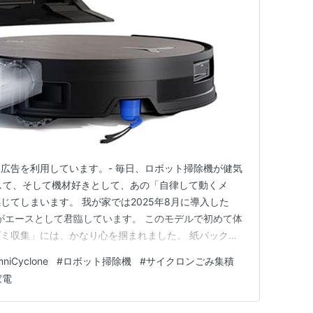
ト広告を利用しています。- 毎日、ロボット掃除機が健気
として、そして機材好きとして、あの「自律して動くメ
じてしまいます。 我が家では2025年8月に導入した
PLUS」がエースとして君臨しています。 このモデルで初めて体
ミ収集」には、かなり心を掴まれました。 紙パックの
ゴミが目に見える。 この「メンテナンスの透明性」こ
niCyclone
#
ロボット掃除機
#
サイクロンごみ集積
にとっての正解だと思いませんか？ しかし、人間とは
家電
ク…