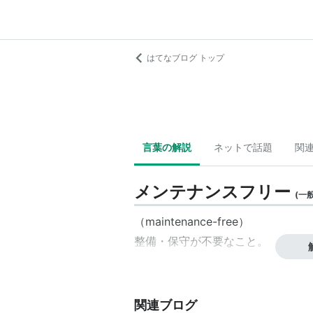
はてなブログ トップ
言葉の解説
ネットで話題
関
メンテナンスフリー
(
一
（maintenance-free）
整備
・
保守
が
不要
なこと。
関連ブログ