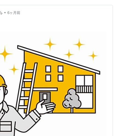
•
ら
6ヶ月前