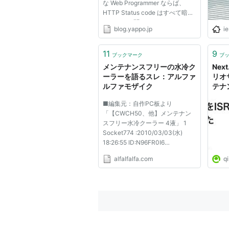
な Web Programmer ならば、
HTTP Status code はすべて暗記
していると聞きました。 しか
blog.yappo.jp
i
し、僕は初心者なので、なかなか
覚えきれていないので、HTTPの
ステータスコードをさがすのに便
11
9
ブックマーク
ブ
利なシェル関数を用意しました。
メンテナンスフリーの水冷ク
Nex
httpstatu...
ーラーを語るスレ：アルファ
リオ
ルファモザイク
テナ
Qiita
■編集元：自作PC板より
「【CWCH50、他】メンテナン
スフリー水冷クーラー 4液」 1
Socket774 :2010/03/03(水)
18:26:55 ID:N96FR0I6
┌───────────────────
alfalfalfa.com
qi
──────┐ │当スレ
は、
│ │ 【ﾒﾝﾃﾅﾝｽﾌ
ﾘｰの水冷ｸｰﾗｰ全般】
│ │ ...