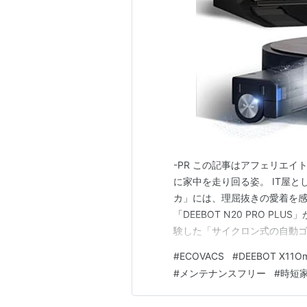
-PR この記事はアフェリエイ
に家中を走り回る姿。 IT屋
カ」には、理屈抜きの愛着を感
「DEEBOT N20 PRO 
験した「サイクロン式の自動ゴ
コストを気にせず、吸い取った
#
ECOVACS
#
DEEBOT X11Om
そ、道具を長く愛用したい人間
#
メンテナンスフリー
#
時短
欲深いものです。 「今のサイ