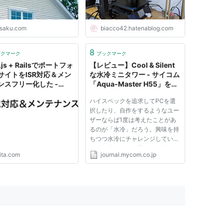
esaku.com
biacco42.hatenablog.com
8
ックマーク
ブックマーク
t.js + Railsでポートフォ
【レビュー】Cool & Silent
サイトをISR対応＆メン
な水冷ミニタワー - サイコム
ンスフリー化した -
「Aqua-Master H55」を試
す (1) BTO PCのサイコムが
ハイスペックを追求してPCを選
提供するメンテナンスフリー
択したり、自作をするようなユー
の水冷マシン | パソコン | マ
ザーならば1度は考えたことがあ
イコミジャーナル
るのが「水冷」だろう。興味を持
ちつつ水冷にチャレンジしていな
かった人にはぜひ注目して欲しい
ita.com
journal.mycom.co.jp
のが、「Aqua-Master H55」。
カスタムPCメーカーであるサイ
コムが提供する、手頃な価格で手
に入るメンテナンスフリーな水冷
マシ...