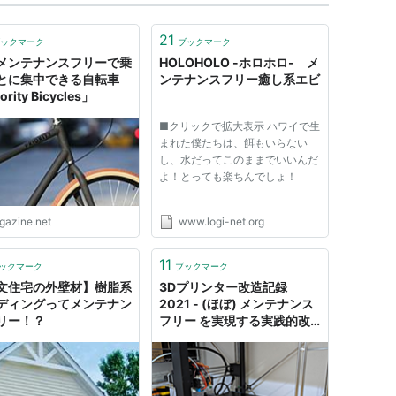
21
ックマーク
ブックマーク
メンテナンスフリーで乗
HOLOHOLO -ホロホロ- メ
とに集中できる自転車
ンテナンスフリー癒し系エビ
ority Bicycles」
■クリックで拡大表示 ハワイで生
まれた僕たちは、餌もいらない
し、水だってこのままでいいんだ
よ！とっても楽ちんでしょ！
igazine.net
www.logi-net.org
11
ックマーク
ブックマーク
文住宅の外壁材】樹脂系
3Dプリンター改造記録
ディングってメンテナン
2021 - (ほぼ) メンテナンス
リー！？
フリー を実現する実践的改
造 12 選 - たのしい人生