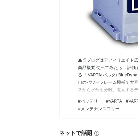
⚠当ブログはアフィリエイト
商品概要 使ってみたら… 評価
る『 VARTA(バルタ) Blu
自のパワーフレーム極板で大
スから水分を分離、還元する
要のメンテナンスフリーに。
#
バッテリー
#
VARTA
#
VAR
と実績あるバッテリー。 使っ
#
メンテナンスフリー
ッテリーがかなり劣化…
ネットで話題