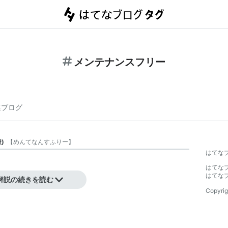
メンテナンスフリー
連ブログ
般
)
【
めんてなんすふりー
】
はてな
はてな
はてな
解説の続きを読む
Copyrig