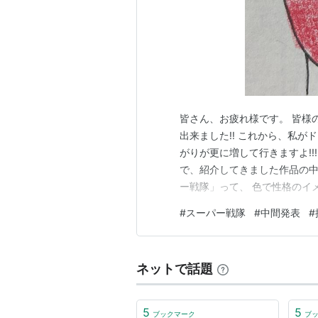
皆さん、お疲れ様です。 皆様
出来ました!! これから、私
がりが更に増して行きますよ!!
で、紹介してきました作品の中
ー戦隊」って、 色で性格のイ
ですよね。 レッドだけで見て
#
スーパー戦隊
#
中間発表
#
たリーダーだったり、 能天気
様々なのが面白いですよね。 
ネットで話題
5
5
ブックマーク
ブ