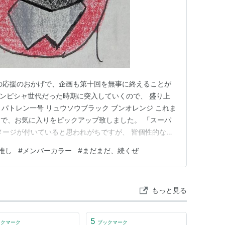
の応援のおかげで、企画も第十回を無事に終えることが
がドンピシャ世代だった時期に突入していくので、 盛り上
! パトレン一号 リュウソウブラック ブンオレンジ これま
で、お気に入りをピックアップ致しました。 「スーパ
メージが付いていると思われがちですが、 皆個性的なん
も、 皆熱血バカってわけじゃなくて、 クールで落ち着い
推し
#
メンバーカラー
#
まだまだ、続くぜ
だけど決める時は決める漢だったり、 作品によって、
以上、…
もっと見る
5
ックマーク
ブックマーク