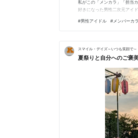
私がこの「メンカラ」「担当カ
好きになった男性二次元アイドル
品は恐らく男性二次元アイド
#
男性アイドル
#
メンバーカ
さまっ』よりも後、爆発的な
タ』）や『アイドリッシュセブ
スマイル・デイズ～いつも笑顔で～
夏祭りと自分へのご褒