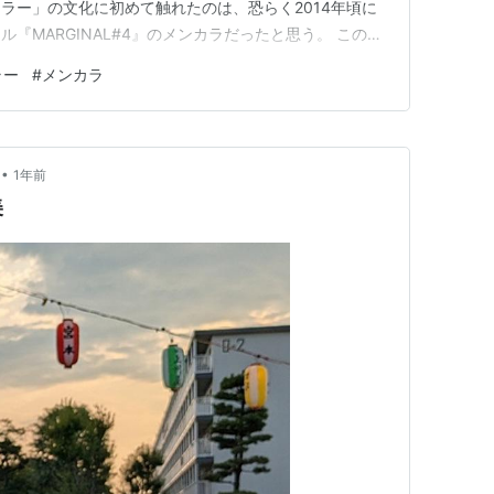
ラー」の文化に初めて触れたのは、恐らく2014年頃に
『MARGINAL#4』のメンカラだったと思う。 この作
ル作品で最初にヒットを叩き出した『うたの☆プリンス
ラー
#
メンカラ
人気となった『あんさんぶるスターズ！！』（『あんス
ン』（『アイナナ』）…
•
1年前
美