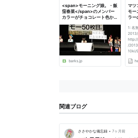
<span>モーニング娘。・飯
マツ
窪春菜</span>のメンバー
モー
カラーがチョコレート色から
ラー
「ハニー色」へ
: 
1: 
2013/
http:
/201
10ki/
1974
barks.jp
he
中。。。
00:0
し募集中
23:5
ろ、おい
関連ブログ
•
ささやかな備忘録
7ヶ月前