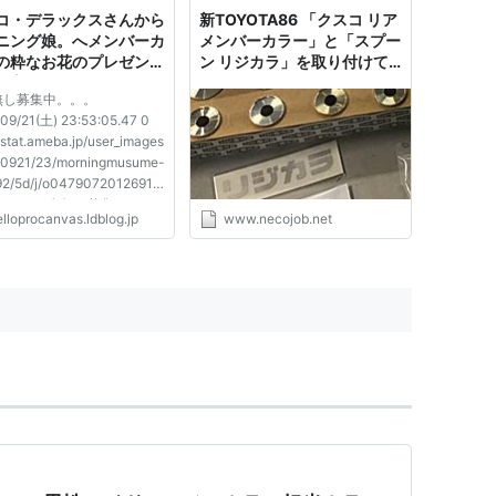
コ・デラックスさんから
新TOYOTA86 「クスコ リア
ニング娘。へメンバーカ
メンバーカラー」と「スプー
の粋なお花のプレゼント
ン リジカラ」を取り付けて
ハロプロキャンバス
カッチカチに！ - ねこのおし
名無し募集中。。。
ごと
09/21(土) 23:53:05.47 0
//stat.ameba.jp/user_images
30921/23/morningmusume-
92/5d/j/o04790720126915
7.jpg 10: 名無し募集
lloprocanvas.ldblog.jp
www.necojob.net
 2013/09/22(日)
0:00.66 0 マジでか 6: 名無
。。。 2013/09/21(土)
7:04.40 0 オサレ過ぎんだ
 7: 名無し募集...