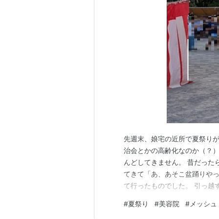
先週末、娘宅の近所で夏祭りが
治会とかの高齢化なのか（？
んどしてきません。 昔だった
てきて「あ、あそこ盆踊りや
て行ったものでした。 引っ越
出店もしていました。 もう今
#
夏祭り
#
美容院
#
メッシュ
宅の近くに団地があり、そこは