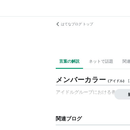
はてなブログ トップ
言葉の解説
ネットで話題
関
メンバーカラー
(
アイドル
)
【
アイドルグループにおける各メンバ
関連ブログ