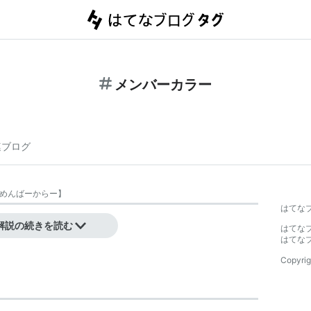
メンバーカラー
連ブログ
めんばーからー
】
はてな
ーを表す色。
解説の続きを読む
はてな
はてな
Copyrig