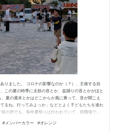
ありました。 コロナの影響なのか（？）、主催する自
）、この夏の時季に太鼓の音とか、盆踊りの音とかがほと
ら、夏の週末とかはどこからか風に乗って、音が聞こえ
ってるね。行ってみよっか」などとよく子どもたちを連れ
す前の所でも、毎年夏祭りは行われていて、前職場では
は主催する側の人たちがいないので中止らしいです。 娘
#
メンバーカラー
#
オレンジ
毎年夏祭りを行います。 私たちジィジ、バァバもいつ