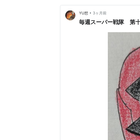
•
YU想
3ヶ月前
毎週スーパー戦隊 第