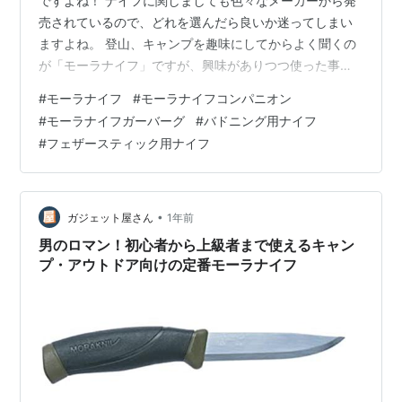
ですよね！ ナイフに関しましても色々なメーカーから発
売されているので、どれを選んだら良いか迷ってしまい
ますよね。 登山、キャンプを趣味にしてからよく聞くの
が「モーラナイフ」ですが、興味がありつつ使った事が
なかったのですが、ついに買ってしまいました！ 今回
#
モーラナイフ
#
モーラナイフコンパニオン
は、ナイフに興味が湧くと一度は耳にするモーラナイフ
#
モーラナイフガーバーグ
#
バドニング用ナイフ
について解説したいと思い ます！ モーラナイ フコンパ
#
フェザースティック用ナイフ
ニオンを購入した経緯ついて モーラナイフコンパニオン
のサイズ、重量、刃渡りの詳細 モーラナイフ ガーバーグ
のサイズ、重量とコンパニオンとの比較 モーラナイフと
は！？切れ味の良さはナイフの素材！…
•
ガジェット屋さん
1年前
男のロマン！初心者から上級者まで使えるキャン
プ・アウトドア向けの定番モーラナイフ