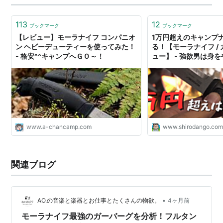
113
12
ブックマーク
ブックマーク
【レビュー】モーラナイフ コンパニオ
1万円超えのキャンプ
ン ヘビーデューティーを使ってみた！
る！【モーラナイフ /
- 格安^^キャンプへＧＯ～！
ュー】 - 強欲男は身
www.a-chancamp.com
www.shirodango.co
関連ブログ
•
AO.の音楽と楽器とお仕事とたくさんの物欲。
4ヶ月前
モーラナイフ最強のガーバーグを分析！フルタン