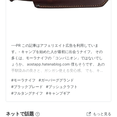
---PR この記事はアフェリエイト広告を利用していま
す。- キャンプを始めた人が最初に出会うナイフ。 その
多くは、モーラナイフの「コンパニオン」ではないでし
ょうか。 aostapp.hatenablog.com 僕もそうです。 あの
手馴染みの良さと、ガシガシ使える安心感。 でも、キャ
ンプにのめり込むほど、ある「欲」が出てくるんですよ
#
モーラナイフ
#
ガーバーググランド
ね。 「もっと太い薪を、力強く割り飛ばしたい」 「一生
#
ブラックブレード
#
ブッシュクラフト
モノと呼べる、壊れる気配すらないタフな相棒が欲し
#
フルタングナイフ
#
キャンプギア
い」 そんなキャンパーの終着駅として君臨するのが、今
回紹介する「ガーバーグ グランド ブラックブレード」で
す。 そもそも「ガーバーグ」は何がすごいのか？ 130
ネットで話題
もっと見る
年…