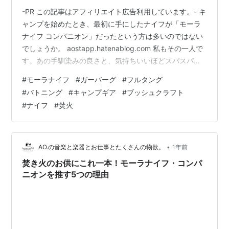
-PR この記事はアフィリエイト広告利用しています。- キ
ャンプを始めたとき、最初に手にしたナイフが「モーラ
ナイフ コンパニオン」だったという方は多いのではない
でしょうか。 aostapp.hatenablog.com 私もその一人で
す。あの手馴染みの良さと、気持ちいいほどスパスパ切
れる刃。キャンプの調理やちょっとしたフェザースティ
#
モーラナイフ
#
ガーバーグ
#
フルタング
ック作りなら、コンパニオンで十分すぎるほど「完成」
#
バトニング
#
キャンプギア
#
ブッシュクラフト
されている。そう思っていました。 でも、焚き火の前で
#
ナイフ
#
焚火
太い広葉樹の薪を眺めているとき、ふと頭をよぎる不安
があるんです。 「これ、力任せに叩いたら折れるんじゃ
ないか？」 そんな、道具の「物理的な限界」を意識し始
めたキャン…
•
AO.の音楽と楽器とお仕事とたくさんの物欲。
1年前
焚き火のお供にこれ一本！モーラナイフ・コンパ
ニオンを推す5つの理由