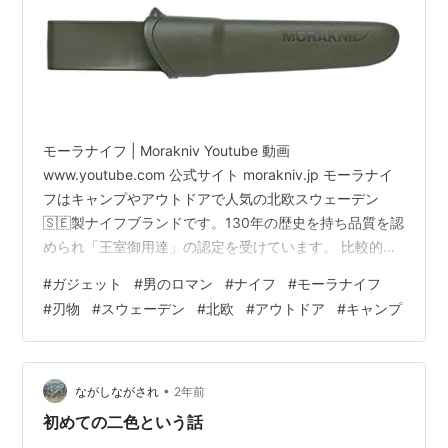
モーラナイフ | Morakniv Youtube 動画
www.youtube.com 公式サイト morakniv.jp モーラナイ
フはキャンプやアウトドアで人気の北欧スウェーデン
🇸🇪製ナイフブランドです。130年の歴史を持ち品質を認
められ「王室御用達」の認定を受けています。 比較的安
価で高品質なナイフなのでキャンプ初心者向けにおすす
#
ガジェット
#
男のロマン
#
ナイフ
#
モーラナイフ
めです。もちろん上級者でも愛好家が多くいます。 日本
#
刃物
#
スウェーデン
#
北欧
#
アウトドア
#
キャンプ
ではモーラナイフと言えばキャンプ・アウトドア向けと
して有名ですが、木材加工用や調理用の刃物も生産して
います。北欧では工事や現場仕事で使われる用途に様々
なナイフがあり、工具としても広く使われています。今
•
ながしながされ
2年前
回はキャ…
初めての二色という話