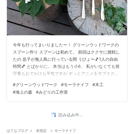
今年も行ってまいりましたー！ グリーンウッドワークの
スプーン作り スプーンは初めて。 前回はククサに挑戦し
たの 息子が無人島に行っている間 うひょ〜🎵1人の自由
時間💕 とばかりに。 本当はもう小6、 私がいなくても留
守番もおでかけも平気ですが ずっとアニメをサブスクで
見続けて、 休憩しよと声かけたらyoutubeやゲーム。 そ
#
グリーンウッドワーク
#
モーラナイフ
#
木工
れ、目の休憩にならんから 😅 ならば連れ出すか…なんて
#
海上の森
#
みどりの工作室
心のモヤモヤは発生しない！ いないのだ！ 何をしていて
も、誰も気にしなくてもいいのだ！ 山から木を切り出し
て… 一心不乱に削ります。 今回は、斧で作る がテーマっ
読み込み中…
ぽい。 久しぶりの斧、腕がなります、 痛いと…。 スプ
ー…
はてなブログ
>
未指定
>
モーラナイフ