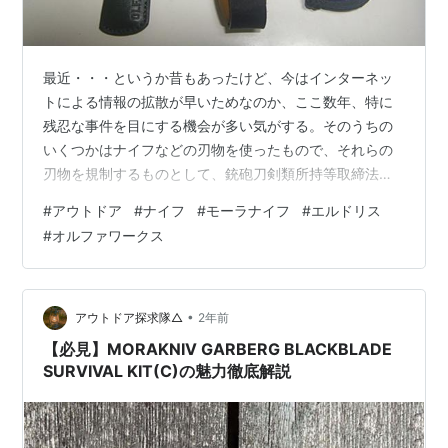
最近・・・というか昔もあったけど、今はインターネッ
トによる情報の拡散が早いためなのか、ここ数年、特に
残忍な事件を目にする機会が多い気がする。そのうちの
いくつかはナイフなどの刃物を使ったもので、それらの
刃物を規制するものとして、銃砲刀剣類所持等取締法
（通称：銃刀法）という法律がある。 銃刀法について詳
#
アウトドア
#
ナイフ
#
モーラナイフ
#
エルドリス
しくは書かない、いや語ることができるほどよく知らな
#
オルファワークス
いんだけど、よくネット上で見かけるのは「何人も、業
務その他正当な理由による場合を除いては、内閣府令で
定めるところにより計つた刃体の長さが六センチメート
ルをこえる刃物を携帯してはならない。」というもの。
•
アウトドア探求隊△
2年前
これは銃刀法二十二条から一部を抜粋したものらしい。
【必見】MORAKNIV GARBERG BLACKBLADE
…
SURVIVAL KIT(C)の魅力徹底解説