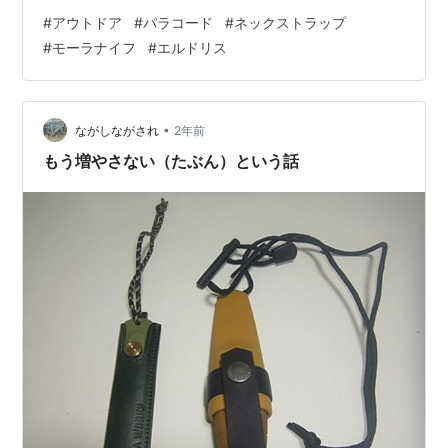
リス」についていた黒い紐がイマイチだったからこれも
#
アウトドア
#
パラコード
#
ネックストラップ
替えるということだった。ということで今回はモーラナ
#
モーラナイフ
#
エルドリス
イフの「エルドリス」のシースにつけるネックストラッ
プを編んでみることにした。 わたしが購入した「エルド
リス」の色が黄色でそこに付属するセカンダリーロック
が黒だったので、今回使用するパラコードも黄色と黒。
•
ながしながされ
2年前
これは以…
もう増やさない（たぶん）という話