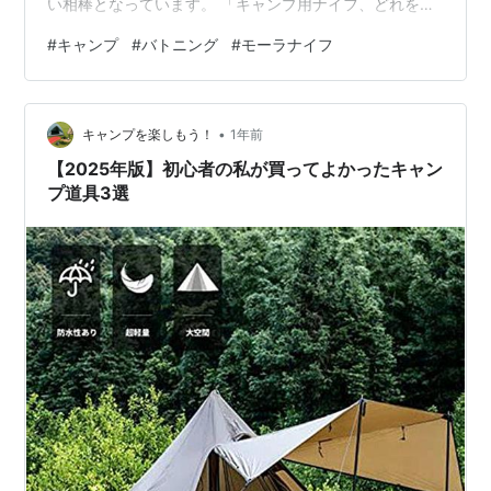
い相棒となっています。 「キャンプ用ナイフ、どれを選
べばいいか分からない…」 そんな風に悩んでいる人に
#
キャンプ
#
バトニング
#
モーラナイフ
は、まずこの一本を強くお勧めします。今回は、僕が長
年愛用し続けているモーラナイフ・コンパニオンの魅力
と、その歴史、そしてナイフを安全に使うための注意点
•
についてお話しします。 1. モーラナイフとは？130年の
キャンプを楽しもう！
1年前
歴史が育んだ信頼性 スウェーデンのモーラ地方で、130
【2025年版】初心者の私が買ってよかったキャン
年以上にわたりナイフを作り続け…
プ道具3選