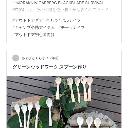
「MORAKNIV GARBERG BLACKBLADE SURVIVAL
KIT(C)」は、その性能と使い勝手から多くのアウトドア
愛好者に支持されています。本記事では、このナイフの
#
アウトドアギア
#
サバイバルナイフ
特徴や魅力を詳しく解説し、あなたのアウトドアライフ
#
キャンプ必携アイテム
#
モーラナイフ
をさらに充実させるための情報をお届けします。 モーラ
#
アウトドア初心者向け
ナイフとは？ MORAKNIV GARBERG BLACKBLADE
SURVIVAL KIT(C)の特徴 高品質なカーボンスチールブレ
ード 多用途に使える「バトニング」から「…
•
あそびとくらす
2年前
グリーンウッドワーク スプーン作り