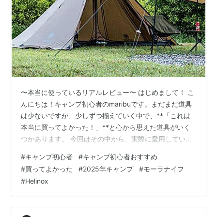
〜本当に使っているリアルレビュー〜 はじめまして！ こ
んにちは！キャンプ初心者のmaribuです。まだまだ道具
は少ないですが、少しずつ揃えていく中で、**「これは
本当に買ってよかった！」**と心から思えた道具がいく
つかあります。 今回はその中から、実際に愛用している
キャンプギア3つを写真付きでご紹介します。これからキ
#
キャンプ初心者
#
キャンプ初心者おすすめ
ャンプを始めたい方の参考になれば嬉しいです！ テン
#
買ってよかった
#
2025年キャンプ
#
モーラナイフ
ト：OneTigris Northgaze ポリコットンTC ワンポールテ
#
Helinox
ント おすすめポイント 焚き火の火の粉に強いポリコット
ン素材 ワンポール設計で初心者でも設営が簡単 ソロでも
余裕のある広さで快適 実際に使った感想説明書を見な…