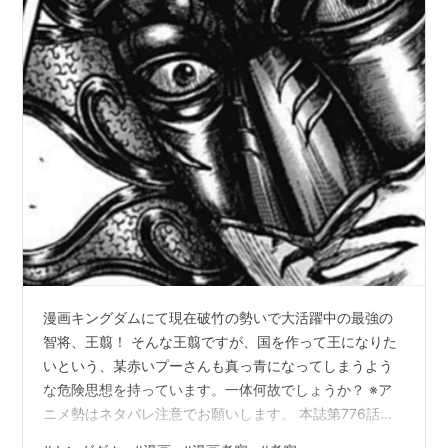
漫画キングダムにて現在破竹の勢いで大活躍中の最強の
智将、王翦！ そんな王翦ですが、国を作って王になりた
いという、某赤いプーさんも真っ青になってしまうよう
な危険思想を持っています。一体何故でしょうか？ ※ア
ニメ勢はネタバレ注意でお願いします。 本誌第776話に
て、かつての王翦と亜光の出会いが描かれました。 王翦