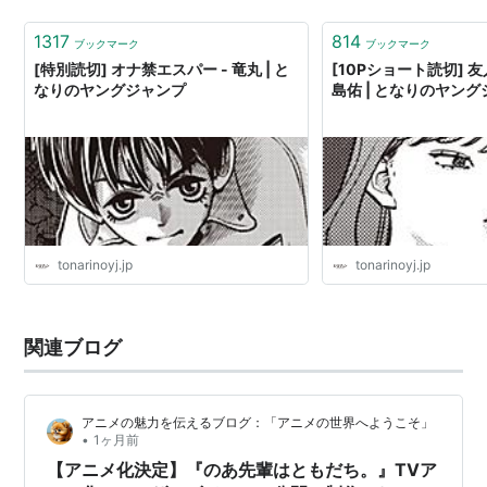
1317
814
ブックマーク
ブックマーク
[特別読切] オナ禁エスパー - 竜丸 | と
[10Pショート読切] 友
なりのヤングジャンプ
島佑 | となりのヤン
tonarinoyj.jp
tonarinoyj.jp
関連ブログ
アニメの魅力を伝えるブログ：「アニメの世界へようこそ」
•
1ヶ月前
【アニメ化決定】『のあ先輩はともだち。』TVア