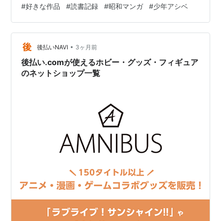
#
好きな作品
#
読書記録
#
昭和マンガ
#
少年アシベ
が、すでに手放していた。 もう一度読みたいと思い、ブ
ックオフを探したが見つからない。 最後には、ヤフオク
でようやく手に入れた。 どうしても読み直したかった作
品。 それが、森下裕美著『荒…
•
後払いNAVI
3ヶ月前
後払い.comが使えるホビー・グッズ・フィギュア
のネットショップ一覧