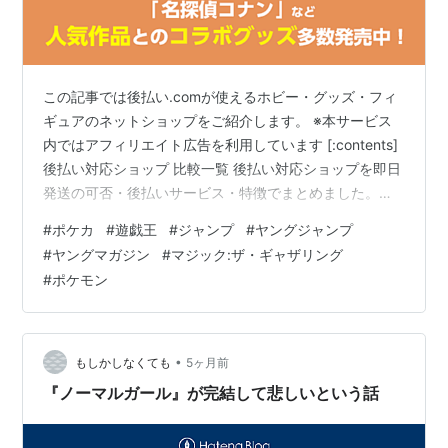
この記事では後払い.comが使えるホビー・グッズ・フィ
ギュアのネットショップをご紹介します。 ※本サービス
内ではアフィリエイト広告を利用しています [:contents]
後払い対応ショップ 比較一覧 後払い対応ショップを即日
発送の可否・後払いサービス・特徴でまとめました。気
になるショップ名をクリックすると、詳しい紹介にジャ
#
ポケカ
#
遊戯王
#
ジャンプ
#
ヤングジャンプ
ンプできます。 ※スマホの方は→横スクロールで表示で
#
ヤングマガジン
#
マジック:ザ・ギャザリング
きます。 ショップ名 即日発送 後払い対応 特徴・注目ポ
#
ポケモン
イント AMNIBUS（アムニバス） ◎（最短翌日） ◎（後
払い.com） アムにバスは、ラブライブ！サンシャイン!!
をはじめ、名探偵コナン、ペルソナ５など140以上…
•
もしかしなくても
5ヶ月前
『ノーマルガール』が完結して悲しいという話