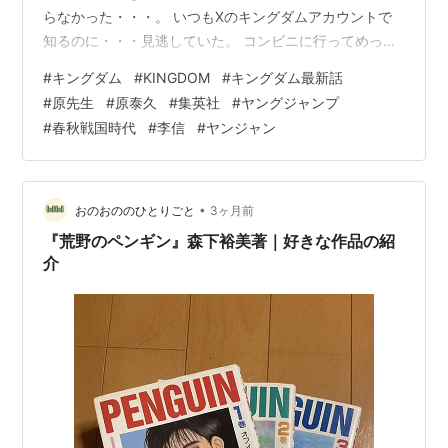
らなかった・・・。 いつもXのキングダムアカウントで
知るのに・・・見逃していた。 コンビニに行ってめっち
ゃびっくりしたもん。 今は読む時間を確保するのもなか
#
キングダム
#
KINGDOM
#
キングダム最新話
なか難しいです。(汗) あんまり進んでないなあ・・・と
#
原先生
#
原泰久
#
集英社
#
ヤングジャンプ
いうのが感想です。本当に・・・原先生頑張っ
#
春秋戦国時代
#
李信
#
ヤンジャン
て・・・！！！ まじで完結しないんじゃない？あと何巻
行くの？という(^^;) 面白いんだけどね・・・(笑) キング
ダム 79 (ヤングジャンプコミックスDIGITAL)作者:原泰久
集英社A…
•
おのおののひとりごと
3ヶ月前
『荒野のペンギン』森下裕美著｜好きな作品の紹
介