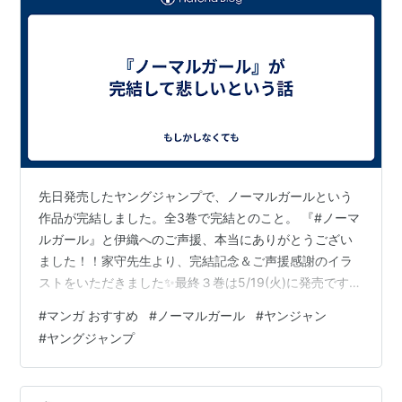
先日発売したヤングジャンプで、ノーマルガールという
作品が完結しました。全3巻で完結とのこと。 『#ノーマ
ルガール』と伊織へのご声援、本当にありがとうござい
ました！！家守先生より、完結記念＆ご声援感謝のイラ
ストをいただきました✨最終３巻は5/19(火)に発売です。
ぜひ、よろしくお願いいたします！
#
マンガ おすすめ
#
ノーマルガール
#
ヤンジャン
pic.twitter.com/g7SAbfoxif— ノーマルガール［公式］
#
ヤングジャンプ
(@normalgirl_jp) 2026年3月19日 この作品ですが、連載
開始は2023年6月ごろ、同年10月に作者体調不良により
連載休止していました。それ以降は情報がほぼなかった