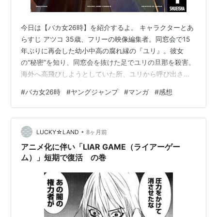
今日は【バカ女26時】を紹介するよ。 キャラクターとあ
らすじ アツコ 35歳、フリーの映像編集者。同窓会で15
年ぶりに再会した幼小中高の腐れ縁の『ユリ』。彼女
の“秘密”を知り、同窓会を抜けた足でユリの旦那を殺害。
海外へ高飛びしようとしていた所、ユリから呼び出され
る。 ユリ 35歳、主婦。実業家と結婚した箱入り娘。そ
#
バカ女26時
#
ヤングジャンプ
#
マンガ
#
感想
の旦那からDVを受けており、腕中にアザがある。ファミ
レスに呼び出したアツコに夫殺しを問い詰め、白状させ
るも「アツコの海外逃亡について行く」と言い出す。 感
•
想 絵がカッコよくタイトルに惹かれて読んでみると “ほ
LUCKY☆LAND
8ヶ月前
とんど喋ったことのない腐れ縁が、旦那からDVを受けて
アニメ化に伴い「LIAR GAME（ライアーゲー
おり「なんか違う」とその…
ム）」短期で復活 の巻