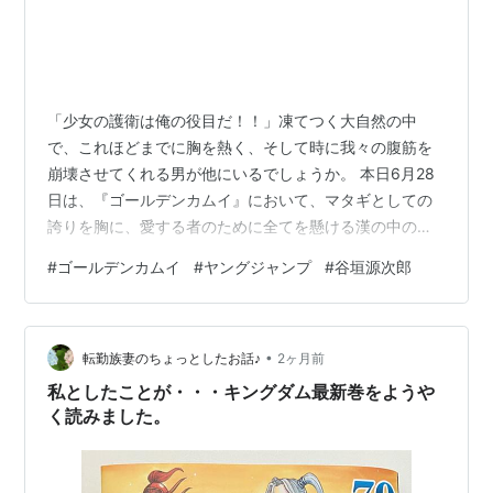
「少女の護衛は俺の役目だ！！」凍てつく大自然の中
で、これほどまでに胸を熱く、そして時に我々の腹筋を
崩壊させてくれる男が他にいるでしょうか。 本日6月28
日は、『ゴールデンカムイ』において、マタギとしての
誇りを胸に、愛する者のために全てを懸ける漢の中の
漢……でありながら、作中ぶっちぎりの「セクシーヒロイ
#
ゴールデンカムイ
#
ヤングジャンプ
#
谷垣源次郎
ン」枠を独走する、谷垣源次郎（谷垣ニシパ）の生誕祭
です！谷垣ニシパ、お誕生日おめでとう！！ 引用元：
CHARACTER -TVアニメ「ゴールデンカムイ」公式サイ
•
ト- 彼の魅力を一言で表すなら、「大真面目すぎるがゆえ
転勤族妻のちょっとしたお話♪
2ヶ月前
に生まれる、色気と狂気の化学反応」です。初登場時の
私としたことが・・・キングダム最新巻をようや
凄みのある敵役ポジションから一転、…
く読みました。