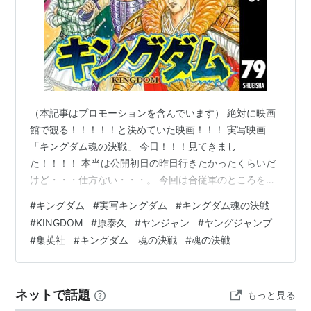
（本記事はプロモーションを含んでいます） 絶対に映画
館で観る！！！！！と決めていた映画！！！ 実写映画
「キングダム魂の決戦」 今日！！！見てきまし
た！！！！ 本当は公開初日の昨日行きたかったくらいだ
けど・・・仕方ない・・・。 今回は合従軍のところをや
るということで、始まる前からワックワク♪ めちゃめちゃ
#
キングダム
#
実写キングダム
#
キングダム魂の決戦
楽しみにしていました☆ 結果。 めっちゃ良かっ
#
KINGDOM
#
原泰久
#
ヤンジャン
#
ヤングジャンプ
た・・・。製作費かなりかけてますなあ・・・！！！(感
#
集英社
#
キングダム 魂の決戦
#
魂の決戦
嘆)という感想です。 前編でどこまでやるの！？と思いま
したが、万極を倒すところまで。 これあとは後編に収ま
るの！？！？と思ってしまいました(笑) 後編も期待です
ネットで話題
もっと見る
(涙) 前編のほうは正直開始5分で泣い…