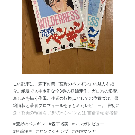
この記事は、森下裕美『荒野のペンギン』の魅力を紹
介。絶版で入手困難な全3巻の短編連作、ガロ系の影響、
哀しみを描く作風、作者の転換点としての位置づけ、書
籍情報と著者プロフィールをまとめたレビュー。 最初に
森下裕美の転換点 荒野のペンギンとは 書籍情報 著者情
報 まとめ 関連投稿 最初に 昔読んだマンガで、どうして
#
荒野のペンギン
#
森下裕美
#
マンガレビュー
も読み直したい作品があった。 しかしすでに絶版で、電
#
短編漫画
#
ヤングジャンプ
#
絶版マンガ
子書籍化もされていない。 以前は単行本を持っていた