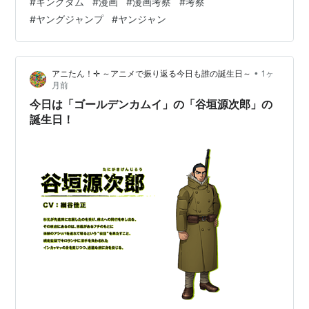
#
キングダム
#
漫画
#
漫画考察
#
考察
は捕虜になった亜光に対し、「いくら国に忠義を尽くし
#
ヤングジャンプ
#
ヤンジャン
て戦っても、その国が負ければ敵に吸収され、かつての
敵に忠義を尽くすことになる。そんなのは馬鹿らしいか
ら私に従え」と言い放ちます。 一見ただの野心家に見え
•
アニたん！✛ ～アニメで振り返る今日も誰の誕生日～
1ヶ
ますが、これこそが王翦の目指す「国」の正体なので
月前
す。 王翦は「勝つ戦しかしない」男。 つ…
今日は「ゴールデンカムイ」の「谷垣源次郎」の
誕生日！