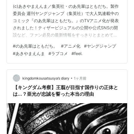
(c)あきやまえんま／集英社・のあ先輩はともだち。製作
委員会 週刊ヤングジャンプ（集英社）で大人気連載中の
コミック『のあ先輩はともだち。』のTVアニメ化が発表
されました！ティザービジュアルの公開や公式SNSの開
設など、ファン必見の最新情報をすっきりとまとめてお
届けします。 『のあ先輩はともだち。』ってどんなお
#
のあ先輩はともだち。
#
アニメ化
#
ヤングジャンプ
話？ 本作は、ゲーム会社を舞台に繰り広げられる、対照
#
あきやまえんま
#
ラブコメ
#
feel.
的な2人の絶妙な距離感を描いたオフィス"ともだち"コメ
ディです。 【あらすじ】 仕事も人付き合いも「ほどほ
ど」がモットーの若手社員・大塚理人（おおつかりひ
と）。ある日の深夜、誰もいないオフィスで、仕事完
•
kingdomkousatsusya’s diary
1ヶ月前
璧・人望も厚い"限界バリキャリ女子"…
【キングダム考察】王翦が目指す国作りの正体と
は...？亜光が忠誠を誓った本当の理由