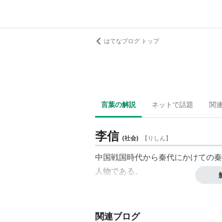
はてなブログ トップ
言葉の解説
ネットで話題
関
李信
(
社会
)
【
りしん
】
中国戦国時代から秦代にかけての秦
人物である。
関連ブログ