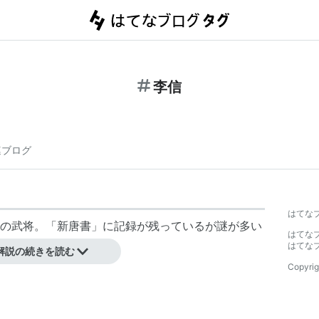
李信
連ブログ
はてな
の武将。「新唐書」に記録が残っているが謎が多い
はてな
はてな
解説の続きを読む
Copyrig