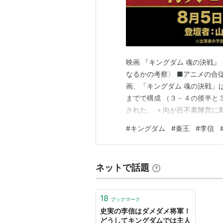
映画 『キングダム 魂の決戦』
なるかの考察〉 ■アニメの合
画、「キングダム 魂の決戦」
までで構成 （３－４の後半と
された。 ＋向が呂不韋陣営に
アニメ「キングダム」第2シリ
#
キングダム
#
秦王
#
李信
の映画、「キングダム 魂の決戦」
（28％） 3部作もしくは4部…
ネットで話題
18
ブックマーク
史実の李信はダメダメ将軍！
どうしてキングダムでは主人