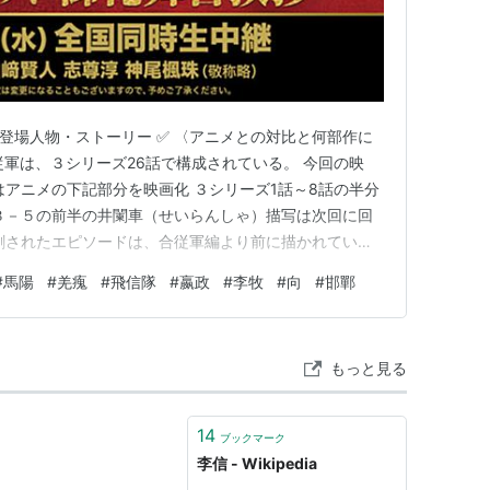
 登場人物・ストーリー ✅ 〈アニメとの対比と何部作に
従軍は、３シリーズ26話で構成されている。 今回の映
はアニメの下記部分を映画化 ３シリーズ1話～8話の半分
３－５の前半の井闌車（せいらんしゃ）描写は次回に回
刺されたエピソードは、合従軍編より前に描かれている
ーズの第11話で向が刺される話が描かれています。 今回
#
馬陽
#
羌瘣
#
飛信隊
#
嬴政
#
李牧
#
向
#
邯鄲
はアニメ３シリーズ7.5話までの映画化7.5/26
もっと見る
14
ブックマーク
李信 - Wikipedia