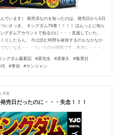
んでいます） 発売済なのを知ったのは、発売日から5日
ついさっき。 キングダム79巻！！！！ ほんっとに知ら
キングダムアカウントで知るのに・・・見逃していた。
くりしたもん。 今は読む時間を確保するのもなかなか
進んでないなあ・・・というのが感想です。本当に・・・原
じで完結しないんじゃない？あと何巻行くの？という
キングダム最新話
#
原先生
#
原泰久
#
集英社
笑) キングダム 79 (ヤングジャンプコミックスDIGITAL)
時代
#
李信
#
ヤンジャン
0ヶ月前
ムの発売日だったのに・・・失念！！！