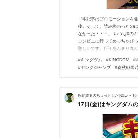
（本記事はプロモーションを含
後。そして、読み終わったのは
なかった・・・。 いつもXの
コンビニに行ってめっちゃびっ
難しいです。(汗) あんまり
先生頑張って・・・！！！ ま
#
キングダム
#
KINGDOM
#
(^^;) 面白いんだけどね・・・(
#
ヤングジャンプ
#
春秋戦国
作者:原泰久集英社A…
•
転勤族妻のちょっとしたお話♪
1
17日(金)はキングダ