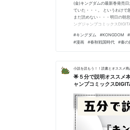
(金)キングダムの最新巻発売
ていた・・・。 というわけで
まだ読めない・・・明日の朝息子
ングジャンプコミックスDIGITA
ャンプコミックス） [ 原 泰久 
#
キングダム
#
KONGDOM
#
ング参加中美容ランキング参
#
漫画
#
春秋戦国時代
#
秦の
管理ラン…
小説を読もう！！読書とオススメ商
🌟５分で説明オススメ
ャンプコミックスDIGIT