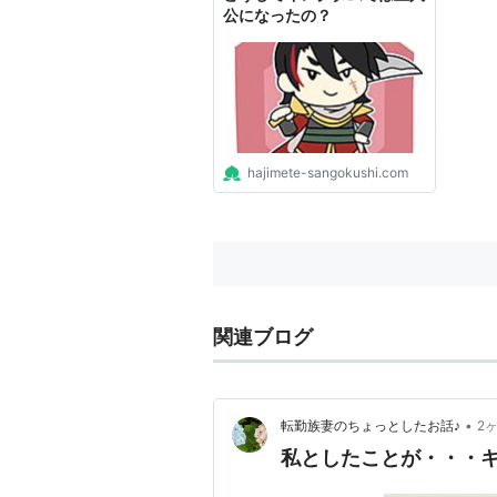
公になったの？
hajimete-sangokushi.com
関連ブログ
•
転勤族妻のちょっとしたお話♪
2
私としたことが・・・