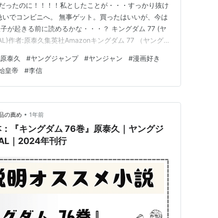
日だったのに！！！！私としたことが・・・すっかり抜け
急いでコンビニへ。 無事ゲット。買ったはいいが、今は
が起きる前に読めるかな・・・？ キングダム 77 (ヤ
L)作者:原泰久集英社Amazonキングダム 77 （ヤングジ
]価格: 770 円楽天で詳細を見る にほんブログ村 ランキ
原泰久
#
ヤングジャンプ
#
ヤンジャン
#
漫画好き
加中読書ランキング参加中家計簿ランキング参加中お金の
始皇帝
#
李信
•
品の薦め
1年前
本：『キングダム 76巻』原泰久｜ヤングジ
AL｜2024年刊行