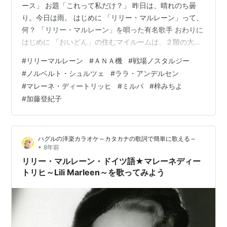
ース」 お題「これって私だけ？」 昨日は、晴れのち曇
り。今日は雨。 はじめに 「リリー・マルレーン」って、
何？ 「リリー・マルレーン」を唄った有名歌手 おわりに
はじめに 「おいどん」の住むマイルームは、２階の大き
な北窓が付いている一部屋（７畳）である。住環境とし
#
リリーマルレーン
#
ＡＮＡ機
#
戦場ノスタルジー
て、夏は暑く、冬は寒いという悪条件下にある。 しか
#
ノルベルト・シュルツェ
#
ララ・アンデルセン
し、窓からの外の眺めは、田んぼが前方に拡がっている
#
マレーネ・ディートリッヒ
#
ミルバ
#
梓みちよ
ので、良い。つまり、外の眺めを遮るものがないから、
#
加藤登紀子
見晴らしは悪くないのである。 そのため、窓の外前方を
低空で飛行するジェット旅客機、双発機やヘリコプター
が見える。そして、その頼もしい姿…
ハグルの洋楽カラオケ～カタカナの歌詞で簡単に歌える～
•
8年前
リリー・マルレーン・ドイツ語★マレーネディー
トリヒ～Lili Marleen～を歌ってみよう