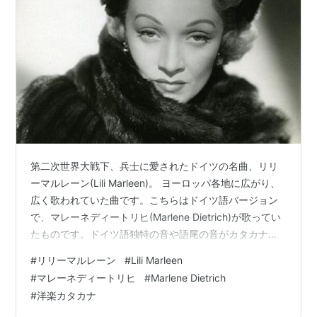
第二次世界大戦下、兵士に愛されたドイツの名曲、リリ
ーマルレーン(Lili Marleen)。 ヨーロッパ各地に広がり、
広く歌われていた曲です。こちらはドイツ語バージョン
で、マレーネディートリヒ(Marlene Dietrich)が歌ってい
たものです。ドイツ語独特の音や語尾の音がカタカナ表
記できない場合があります。ご了承下さい。この他に、
#
リリーマルレーン
#
Lili Marleen
英語バージョンと日本のリリーマルレーン(加藤登紀子)が
#
マレーネディートリヒ
#
Marlene Dietrich
あります。 ↓動画が表示されない場合は、こちらをクリ
#
洋楽カタカナ
ックしてください↓ https://youtu.be/7heXZPl2hik ﾌｫﾙﾃﾞ