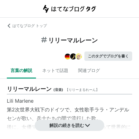
はてなブログ トップ
リリーマルレーン
このタグでブログを書く
言葉の解説
ネットで話題
関連ブログ
リリーマルレーン
(
音楽
)
【
りりーまるれーん
】
Lili Marlene
第2次世界大戦下のドイツで、女性歌手ララ・アンデル
センが歌い、兵士たちの間で流行した歌。
解説の続きを読む
後に、女優
マレーネ・ディートリッヒ
が歌って世界的に
有名になった。