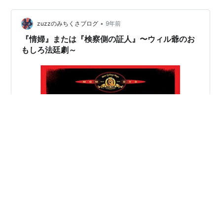
ト）を呼び寄せる。 原作はマックス・ブランド『Destry
Rides Again』【Amazon】。 マレーネ・ディートリッヒ
•
zuzzのみちくさブログ
9年前
のキャットファ…
『情婦』または『検察側の証人』〜ウィル爺のお
もしろ法廷劇～