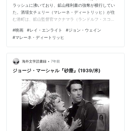
ラッシュに沸いており、鉱山権利書の強奪が横行してい
た。酒場女チェリー（マレーネ・ディートリッヒ）が住
む港町は、鉱山監督官マクナマラ（ランドルフ・スコッ
ト）が支配している。そこへチェリーの愛する鉱山主ロ
#
映画
#
レイ・エンライト
#
ジョン・ウェイン
イ（ジョン・ウェイン）が、ヘレンという女（マーガレ
#
マレーネ・ディートリッヒ
ット・リンゼイ）を連れて帰ってきた。マクナマラは裁
判官と結託してロイから鉱山を奪おうとする。 アラスカ
を舞台にした西部劇は初めて観た。いつもの渇いた風景
ではなく、雪解けのちょっと湿った風景になっている。
•
海外文学読書録
7年前
当初は恋の鞘当てみたいな興味で引っ張…
ジョージ・マーシャル『砂塵』(1939/米)