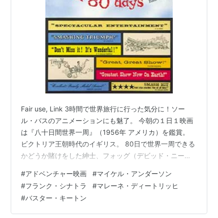
Fair use, Link 3時間で世界旅行に行った気分に！ソー
ル・バスのアニメーションにも魅了。 今朝の１日１映画
は『八十日間世界一周』（1956年 アメリカ）を鑑賞。
ビクトリア王朝時代のイギリス。 80日で世界一周できる
かどうか賭けをした紳士、フォッグ（デビッド・ニーブ
ン）が召使パスパトゥ（カンティンフラス）を連れて旅
#
アドベンチャー映画
#
マイケル・アンダーソン
に出た。 花の都パリでは気球を買って飛び立ち、スペイ
#
フランク・シナトラ
#
マレーネ・ディートリッヒ
ンでは闘牛士となり、カルカッタでは姫を助け、横浜・
#
バスター・キートン
サンフランシスコ・ニューヨークへと旅は続く。 果たし
てフォッグは時間までにイギリスへ帰ることができるの