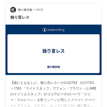
か?! フランク・シナトラ、マレーネ・ディートリッヒ、
バスター・キー…
•
独り掲示板
6年前
独り言レス
【誰にともなしに、独り言レス―その3276】 その1783
～1785 「ライトスタッフ」でフォン・ブラウン（と仲間
のドイツ人スタッフ）がココアビーチのバーで「リリ
ー・マルレーン」を歌うシーンと同じイメージ― クーパ
ーとグリソム、コクラン、レッドバロンが一緒に飲んで