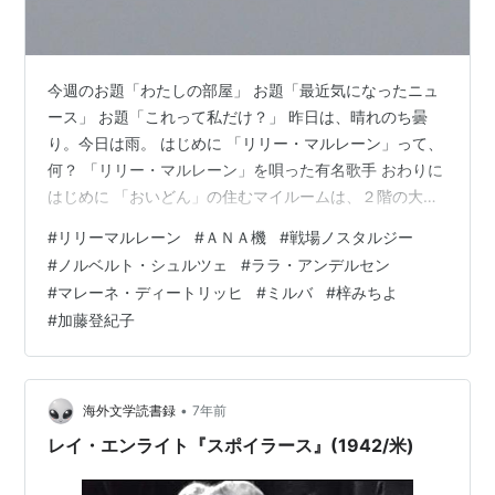
今週のお題「わたしの部屋」 お題「最近気になったニュ
ース」 お題「これって私だけ？」 昨日は、晴れのち曇
り。今日は雨。 はじめに 「リリー・マルレーン」って、
何？ 「リリー・マルレーン」を唄った有名歌手 おわりに
はじめに 「おいどん」の住むマイルームは、２階の大き
な北窓が付いている一部屋（７畳）である。住環境とし
#
リリーマルレーン
#
ＡＮＡ機
#
戦場ノスタルジー
て、夏は暑く、冬は寒いという悪条件下にある。 しか
#
ノルベルト・シュルツェ
#
ララ・アンデルセン
し、窓からの外の眺めは、田んぼが前方に拡がっている
#
マレーネ・ディートリッヒ
#
ミルバ
#
梓みちよ
ので、良い。つまり、外の眺めを遮るものがないから、
#
加藤登紀子
見晴らしは悪くないのである。 そのため、窓の外前方を
低空で飛行するジェット旅客機、双発機やヘリコプター
が見える。そして、その頼もしい姿…
•
海外文学読書録
7年前
レイ・エンライト『スポイラース』(1942/米)