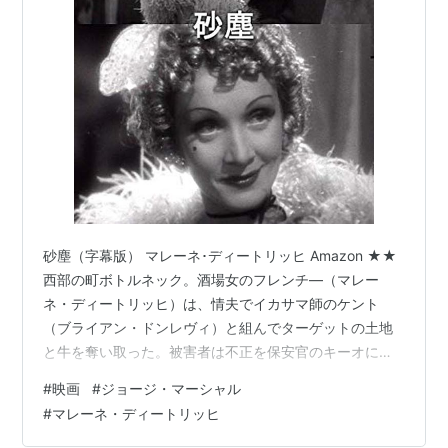
砂塵（字幕版） マレーネ･ディートリッヒ Amazon ★★
西部の町ボトルネック。酒場女のフレンチ―（マレー
ネ・ディートリッヒ）は、情夫でイカサマ師のケント
（ブライアン・ドンレヴィ）と組んでターゲットの土地
と牛を奪い取った。被害者は不正を保安官のキーオに訴
えるも、様子を見に行ったキーオは一党に射殺されてし
#
映画
#
ジョージ・マーシャル
まう。その後、酔っ払いのウォッシュが保安官に任命さ
#
マレーネ・ディートリッヒ
れた。ウォッシュは自分の片腕として、名保安官の息子
トム・デストリー・ジュニア（ジェームズ・スチュワー