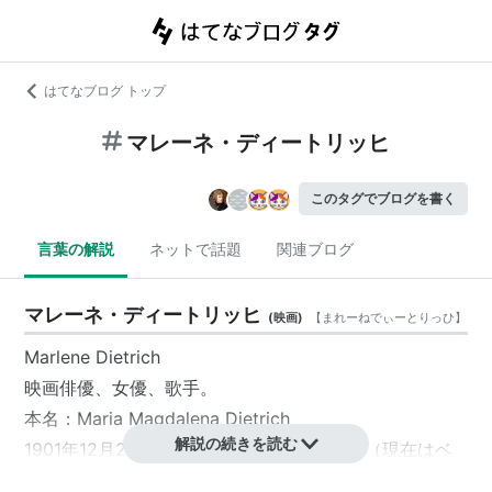
はてなブログ トップ
マレーネ・ディートリッヒ
このタグでブログを書く
言葉の解説
ネットで話題
関連ブログ
マレーネ・ディートリッヒ
(
映画
)
【
まれーねでぃーとりっひ
】
Marlene Dietrich
映画俳優
、
女優
、
歌手
。
本名：Maria Magdalena Dietrich
解説の続きを読む
1901年12月27日、ドイツ・シェーネベルク（現在はベ
ルリンの一部）生まれ。