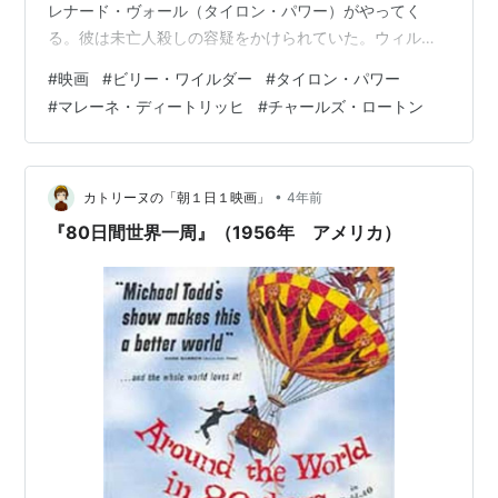
レナード・ヴォール（タイロン・パワー）がやってく
る。彼は未亡人殺しの容疑をかけられていた。ウィルフ
リッドはレナードの弁護を引き受けることに。やがて開
#
映画
#
ビリー・ワイルダー
#
タイロン・パワー
廷。検察側の証人にレナードの妻クリスチーネ（マレー
#
マレーネ・ディートリッヒ
#
チャールズ・ロートン
ネ・ディートリッヒ）が召喚される。彼女の証言は意外
なものだった。 原作はアガサ・クリスティーの戯曲『検
察側の証人』【Amazon】。 再見だから大ネタは分かっ
ていたが、それでも終盤の畳みかけには感心する。当時
•
カトリーヌの「朝１日１映画」
4年前
の技術であの偽装は見事だし、秩序の…
『80日間世界一周』（1956年 アメリカ）