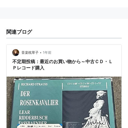
1992年5月6日、死去。
amazon:マレーネ・ディートリッヒ
主な出演映画
関連ブログ
嘆きの天使
（1930年）
モロッコ
（1930年）*アカデミー主演女優賞ノミネー
•
音楽枕草子
1年前
ト
不定期投稿：最近のお買い物から～中古ＣＤ・Ｌ
間諜X27
（1931年）
Ｐレコード購入
上海特急
（1932年）
ブロンド・ヴィナス
（1932年）
恋の凱歌
（1933年）
恋のページェント
（1934年）
スペイン狂想曲
（1935年）
真珠の首飾
（1936年）
沙漠の花園
（1936年）