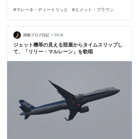
いる― Co： 誰の歌だっけ？ C ： マレーネ・デートリッ
#
マレーネ・ディートリッヒ
#
エメット・ブラウン
ク（Marlene Dietrich）―正しくはディートリッヒかしら
Co： 男爵は―まだ知らないか R ： Dietrich…
Nachschlüssel？ グリソムが口を挿む― G ： The issue
•
here ain't Dietrich. The issue he…
諦観ブログ日記
6年前
ジェット機等の見える部屋からタイムスリップし
て、「リリー・マルレーン」を歌唱