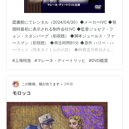
図書館にてレンタル（2024/04/30）◆メーカーIVC ◆視
聴時最初に表示される制作会社IVC ◆監督ジョセフ・フ
ォン・スタンバーグ（初視聴） ◆脚本ジュールス・ファ
ースマン（初視聴） ◆再生時間81分 ◆原作 ハリー・ハ
ーヴェイ（同名タイトルの小説） ◆特典淀川長治さんに
よる解説。特典というか作品の前に収録されてる。見た
#
上海特急
#
マレーネ・ディートリッヒ
#
DVD鑑賞
ら監督と主演女優ことばっか喋ってた(^_^;)。解説？ ◆に
ゃんこワンコの出番あり ◆知ってる人なし ◆顔か名前を
知ってる人マレーネ・ディートリッヒ ◆印象に残った
•
人、キャラなし ◆誰それに似てるのコーナー犬を連れた
この映画、猫が出てます
3年前
御婦人 この方が最初バスケット持ってて、猫？って思っ
モロッコ
たけ…