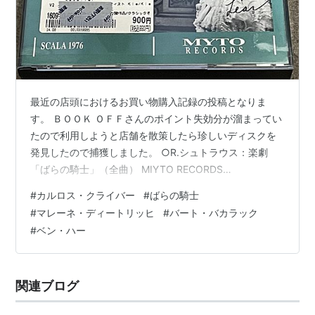
鎧なき騎士
（1937年）
天使
（1937年）
砂塵
（1939年）
妖花
（1940年）
焔の女
（1941年）
最近の店頭におけるお買い物購入記録の投稿となりま
大雷雨
（1941年）
す。 ＢＯＯＫ ＯＦＦさんのポイント失効分が溜まってい
淑女の求愛
（1942年）
たので利用しようと店舗を散策したら珍しいディスクを
スポイラース
（1942年）
発見したので捕獲しました。 ○R.シュトラウス：楽劇
「ばらの騎士」（全曲） MIYTO RECORDS
男性都市
（1942年）
3MCD002.218 指揮：カルロス・クライバー／ミラノ・
キスメット
（1944年）
#
カルロス・クライバー
#
ばらの騎士
スカラ座管弦楽団他 １９７６年にミラノ・スカラ座に登
#
マレーネ・ディートリッヒ
#
バート・バカラック
狂恋
（1946年）
場した時の録音です。恐らく膝上録音の海〇盤の類にな
#
ベン・ハー
異国の出来事
(1948年)
るのでしょう。 このＭＩＹＴＯ ＲＥＣＯＲＤＳ という
レーベル、イタリア製らしく他にもスカラ座のオペラ上
舞台恐怖症
（1950年）
演を中心にマリア・カラス、デル・モナコなどヒストリ
無頼の谷
（1952年）
関連ブログ
カル系の録音を多数発売してい…
80日間世界一周
（1956年）