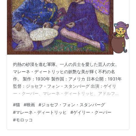
灼熱の砂漠を進む軍隊。一人の兵士を愛した芸人の女。
マレーネ・ディートリッヒの妖艶な美が輝く不朽の名
作。 製作：1930年 製作国：アメリカ 日本公開：1931年
監督：ジョセフ・フォン・スタンバーグ 出演：ゲイリ
ー・クーパー、マレーネ・ディートリッヒ、アドルフ・
マンジュー、他 レイティング：一般（どの年齢の方でも
#
猫
#
映画
#
ジョセフ・フォン・スタンバーグ
ご覧いただけます） ◆◆ この映画の猫 ◆◆ 役：☆（ほ
#
マレーネ・ディートリッヒ
#
ゲイリー・クーパー
んのチョイ役） 楽屋の格子窓の外にいる猫 名前：なし
#
モロッコ
色柄：黒 2023年9月8日（現地時間）の大地震の被害に
遭われたモロッコの皆様に、心よりお見舞い申し上げま