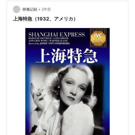
モンテカルロ物語
（1957年）
情婦
（1957年）
•
映像記録
2年前
黒い罠
（1958年）
上海特急（1932、アメリカ）
ニュールンベルグ裁判
（1961年）
パリで一緒に
（1963年）
ジャスト・ア・ジゴロ
（1979年）