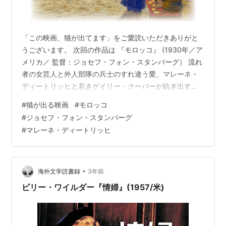
「この映画、猫が出てます」をご愛読いただきありがと
うございます。 次回の作品は 『モロッコ』 (1930年／ア
メリカ／ 監督：ジョセフ・フォン・スタンバーグ） 流れ
者の女芸人と外人部隊の兵士のすれ違う愛。マレーネ・
ディートリッヒと若きゲイリー・クーパーが紡ぎ出す砂
漠の幻。 ◆パソコンをご利用の読者の方へ◆過去の記事
#
猫が出る映画
#
モロッコ
の検索には、ブログの先頭画面上部の黒いフチの左の
#
ジョセフ・フォン・スタンバーグ
方、「この映画、猫が出てます▼」をクリック、「記事
#
マレーネ・ディートリッヒ
一覧」をクリックしていただくのが便利です。
•
海外文学読書録
3年前
ビリー・ワイルダー『情婦』(1957/米)