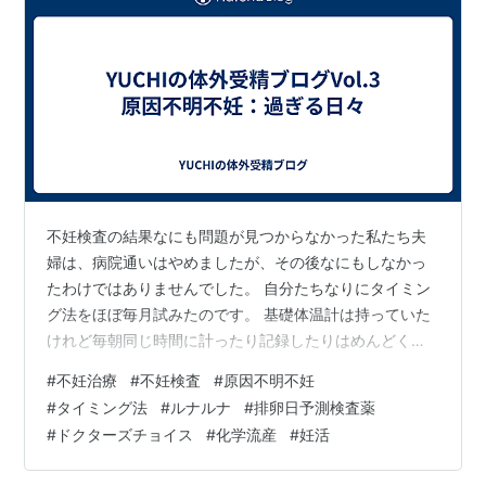
不妊検査の結果なにも問題が見つからなかった私たち夫
婦は、病院通いはやめましたが、その後なにもしなかっ
たわけではありませんでした。 自分たちなりにタイミン
グ法をほぼ毎月試みたのです。 基礎体温計は持っていた
けれど毎朝同じ時間に計ったり記録したりはめんどくさ
かった私。 ルナルナのアプリで生理日管理をし、排卵日
#
不妊治療
#
不妊検査
#
原因不明不妊
予測検査薬というもので自分のおおよその排卵日を絞っ
#
タイミング法
#
ルナルナ
#
排卵日予測検査薬
て、その排卵日付近で１～３回は「仲良し」するという
#
ドクターズチョイス
#
化学流産
#
妊活
方法にしました。 夫婦で共有のカレンダーアプリを使っ
ていたので、そのカレンダーアプリにスケジュールを入