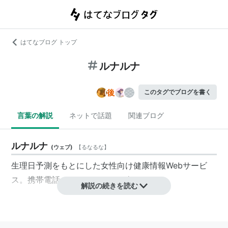
はてなブログ トップ
ルナルナ
このタグでブログを書く
言葉の解説
ネットで話題
関連ブログ
ルナルナ
(
ウェブ
)
【
るなるな
】
生理日予測をもとにした女性向け健康情報Webサービ
ス。携帯電話、スマートフォン向け。
解説の続きを読む