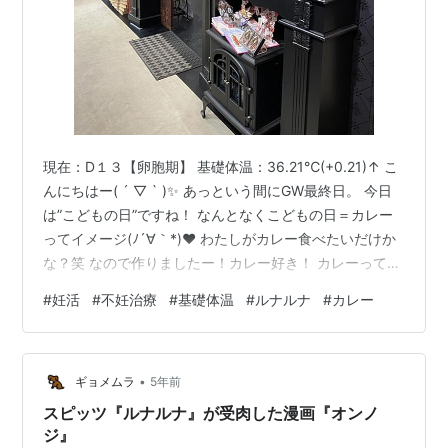
現在：D１３【卵胞期】 基礎体温：36.21℃(+0.21)↑ こ
んにちはー( ´ ▽ ` )✨ あっという間にGW最終日。 今日
は”こどもの日”ですね！ なんとなくこどもの日＝カレー
ってイメージ(ﾉ´∀｀*)❤︎ わたしがカレー食べたいだけか
な？笑 なので作りましたー！カレー好き！ カレーって作
ってる時から すっごくいい匂いするよね！！！ （肉や玉
#
妊活
#
不妊治療
#
基礎体温
#
ルナルナ
#
カレー
ねぎ炒める匂いとか！） はやく食べたい･:*:･(*´∀｀
*)･:*:･ ※味見は無駄にたくさんしました。 GW中のスーパ
ーは人混みがすごいので 夜８時ごろ〜買い物へ行ってま
•
した✨ 客スカスカですが売り場もスカスカ。 （特に生鮮
ギョメムラ
5年前
品・・・w） それ…
スピッツ『ルナルナ』が受肉した漫画『オンノ
ジ』