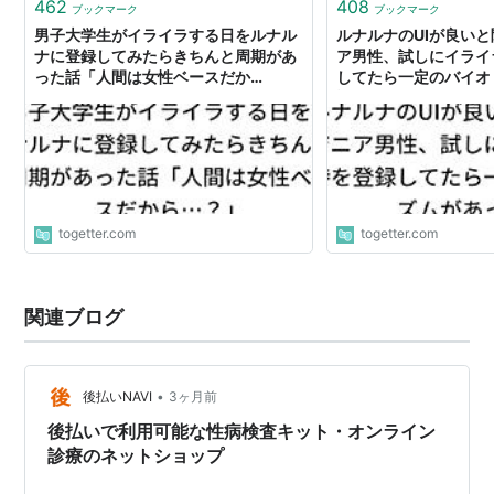
462
408
ブックマーク
ブックマーク
男子大学生がイライラする日をルナル
ルナルナのUIが良い
ナに登録してみたらきちんと周期があ
ア男性、試しにイライ
った話「人間は女性ベースだか
してたら一定のバイオ
ら…？」
話
togetter.com
togetter.com
関連ブログ
•
後払いNAVI
3ヶ月前
後払いで利用可能な性病検査キット・オンライン
診療のネットショップ