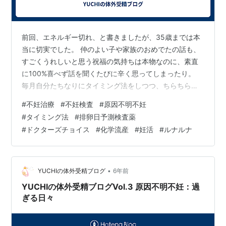
前回、エネルギー切れ、と書きましたが、35歳までは本
当に切実でした。 仲のよい子や家族のおめでたの話も、
すごくうれしいと思う祝福の気持ちは本物なのに、素直
に100%喜べず話を聞くたびに辛く思ってしまったり。
毎月自分たちなりにタイミング法をしつつ、ちらちらと
旦那に「ダメだったからやっぱり人工授精とか体外受精
#
不妊治療
#
不妊検査
#
原因不明不妊
とかそろそろ考えるべきかな・・・」と言ってみたり。
#
タイミング法
#
排卵日予測検査薬
でも不妊治療については話にだしてみるものの、優柔不
#
ドクターズチョイス
#
化学流産
#
妊活
#
ルナルナ
断なため結果が確実でないものを自分から強く提案まで
はできない私。「まぁまだ先かなー」とか「来年かな
ー」とか返されるのが常でした。 で、35歳を過ぎて気が
抜けて、自分からは不妊治療について言い…
•
YUCHIの体外受精ブログ
6年前
YUCHIの体外受精ブログVol.3 原因不明不妊：過
ぎる日々