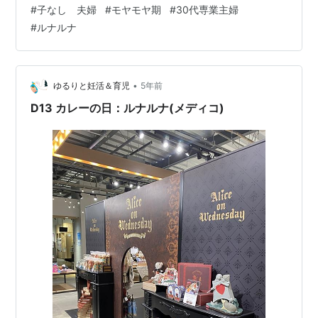
決方法もあると思い これからは「格好つけても仕方ない!
#
子なし 夫婦
#
モヤモヤ期
#
30代専業主婦
自分の道をてくてく歩いてく。」をモットーに！！ 話は
#
ルナルナ
変わりますが、 あ～。また今月も月に一度のもやもや時
期がやって来る。 ココロの不調、ホルモンのバランスの
乱れとも言おうか なんともないのに泣けてくる。 自分で
「あ、この時期だな。」と事前に気づけたらいいことだ
•
ゆるりと妊活＆育児
5年前
けど 大体は時遅し。だいたい…
D13 カレーの日：ルナルナ(メディコ)