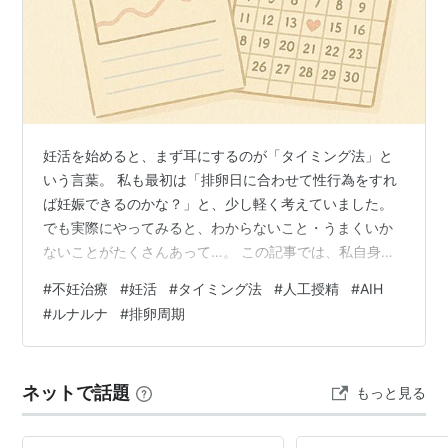
妊活を始めると、まず耳にするのが「タイミング法」と
いう言葉。 私も最初は「排卵日に合わせて性行為をすれ
ば妊娠できるのかな？」と、少し軽く考えていました。
でも実際にやってみると、わからないこと・うまくいか
ないことがたくさんあって…。 この記事では、私自身の
体験をふまえて「タイミング法って何？」「どうやる
#
不妊治療
#
妊活
#
タイミング法
#
人工授精
#
AIH
の？」「どこまで続けるべき？」などを、妊活初心者さ
#
ルナルナ
#
排卵周期
ん向けにやさしくお伝えします。 potety.hatenablog.jp
タイミング法ってなに？ タイミング法とは、「排卵日」
に合わせて性行為のタイミングをとることで、妊娠の確
ネットで話題
もっと見る
率を高める方法です。 排卵日から前後数日間が、妊娠の
可能性がある「妊娠…