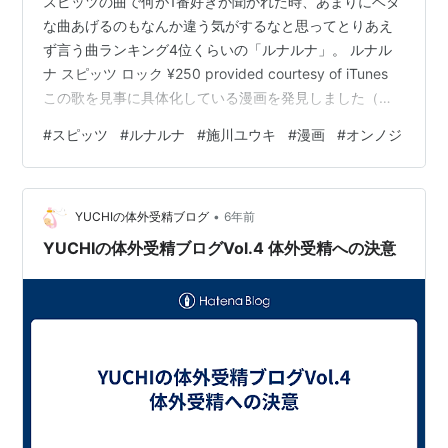
スピッツの曲で何が1番好きか聞かれた時、あまりにベタ
な曲あげるのもなんか違う気がするなと思ってとりあえ
ず言う曲ランキング4位くらいの「ルナルナ」。 ルナル
ナ スピッツ ロック ¥250 provided courtesy of iTunes
この歌を見事に具体化している漫画を発見しました（僕
が勝手に思ってるだけです）。施川ユウキ先生の作品
#
スピッツ
#
ルナルナ
#
施川ユウキ
#
漫画
#
オンノジ
「オンノジ」です。 オンノジ (ヤングチャンピオン・コ
ミックス) (ヤングチャンピオンコミックス) 作者: 施川ユ
ウキ 出版社/メーカー: 秋田書店 発売日: 2013/04/19 メ
•
ディア: コミック この商品を含むブログ (26件) を見る こ
YUCHIの体外受精ブログ
6年前
こからは『ル…
YUCHIの体外受精ブログVol.4 体外受精への決意