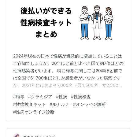
2024年現在の日本で性病が爆発的に増加していることは
ご存知でしょうか。20年ほど前と比べ全国で約7倍ほどの
性病感染者がいます。 特に梅毒に関しては20年ほど前で
は全国で6~700名ほどしか感染者がいなかった病気です
が、2021年にはおよそ7,000名（男4,500名：女2,500
名）の感染者が存在しています。特に梅毒の多い地域は
#
梅毒
#
クラミジア
#
性病
#
性病検査
東京都・大阪府・愛知県・神奈川県と大都市に集中して
#
性病検査キット
#
ルナルナ
#
オンライン診断
いますが、人口10万人あたりの数では、高知県や岡山
#
性病オンライン診断
県、宮崎県なども高い数字が報告されており全国に広が
っているというのが正しい見方でしょう。 性病の広がり
を見せたのが2014年・2015年あたりからと言われており
マッチン…
•