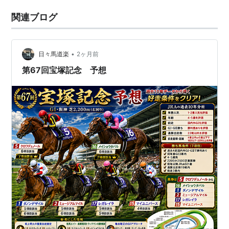
関連ブログ
•
日々馬道楽
2ヶ月前
第67回宝塚記念 予想