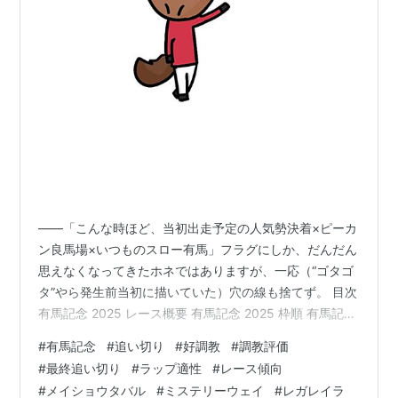
――「こんな時ほど、当初出走予定の人気勢決着×ピーカ
ン良馬場×いつものスロー有馬」フラグにしか、だんだん
思えなくなってきたホネではありますが、一応（“ゴタゴ
タ”やら発生前当初に描いていた）穴の線も捨てず。 目次
有馬記念 2025 レース概要 有馬記念 2025 枠順 有馬記念
2025 ラップ適性・追い切り 有馬記念 2025 過去レース
#
有馬記念
#
追い切り
#
好調教
#
調教評価
傾向 有馬記念 2025 レース傾向分析&考察 有馬記念
#
最終追い切り
#
ラップ適性
#
レース傾向
2025 予想印は!? ホネ的注目馬 各馬評価まとめ メイショ
#
メイショウタバル
#
ミステリーウェイ
#
レガレイラ