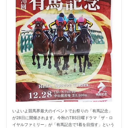
いよいよ競馬界最大のイベントでお祭りの「有馬記念」
が28日に開催されます。今秋のTBS日曜ドラマ「ザ・ロ
イヤルファミリー」が「有馬記念で1着を目指す」という