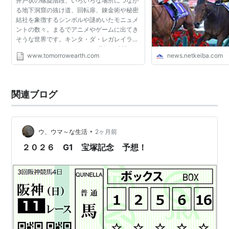
井戸状の螺旋階段、いろいろな場所につなが
る地下洞窟の抜け道、回転扉、錬金術や秘密
結社を象徴するシンボルや謎めいたモニュメ
ントの数々。まるでアニメやゲームに出てき
そうな世界です。キンタ・ダ・レガレイラ
（Quinta da Regaleira）は12世紀に建設され
www.tomorrowearth.com
news.netkeiba.com
た王族の別邸を20世紀前半にイタリアの建築
家ルイージ・マニー...
関連ブログ
•
ウ、ウマ～な生活
2ヶ月前
２０２６ G1 宝塚記念 予想！