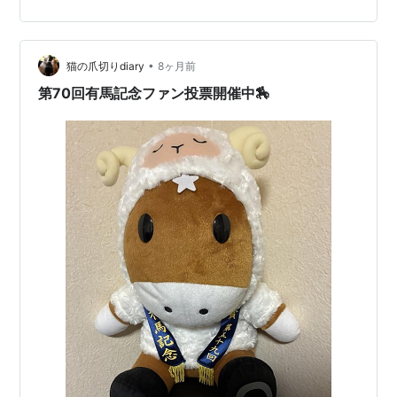
ウタバル / ミステリーウェイ / レガレイラ / ダノンデサイ
ル / コスモキュランダ / マイネルエンペラー 他 競馬予想
のホネX 1…
•
猫の爪切りdiary
8ヶ月前
第70回有馬記念ファン投票開催中🏇