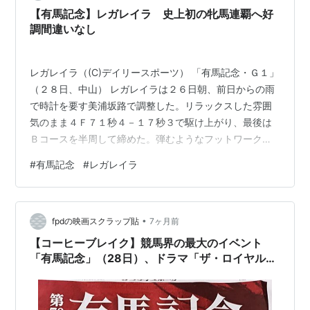
【有馬記念】レガレイラ 史上初の牝馬連覇へ好
調間違いなし
レガレイラ（(C)デイリースポーツ） 「有馬記念・Ｇ１」
（２８日、中山） レガレイラは２６日朝、前日からの雨
で時計を要す美浦坂路で調整した。リラックスした雰囲
気のまま４Ｆ７１秒４－１７秒３で駆け上がり、最後は
Ｂコースを半周して締めた。弾むようなフットワークで
好調は間違いなしだ。 史上初の牝馬による連覇が懸かる
#
有馬記念
#
レガレイラ
大一番。木村師の「古馬になってたくましさを感じる」
という言葉通り、充実期を迎えた今なら偉業達成は十分
にあり得る。 参照元：https://news.yahoo.co.jp/ <script
•
type="text/javascript">rakuten_design="slide";raku…
fpdの映画スクラップ貼
7ヶ月前
【コーヒーブレイク】競馬界の最大のイベント
「有馬記念」（28日）、ドラマ「ザ・ロイヤルフ
ァミリー」効果で関心高まる。