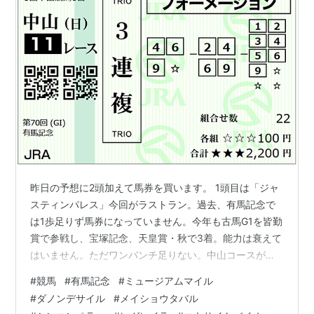
昨日の予想に2頭加えて馬券を買います。 1頭目は「ジャ
スティンパレス」今回がラストラン。過去、有馬記念で
は1歩足りず馬券になっていません。今年も古馬G1を皆勤
賞で参戦し、宝塚記念、天皇賞・秋で3着。能力は衰えて
はいません。ただワンパンチ足りない。中山コースが向
いているとも思えないし、今回も、４，５着のような気
#
競馬
#
有馬記念
#
ミュージアムマイル
もしますが、昨日のホープフルSも「ディープ系」の馬が
#
ダノンデサイル
#
メイショウタバル
馬券になっているので押さえます。 2頭目は「エキサイ