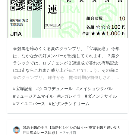
春競馬を締めくくる夏のグランプリ、「宝塚記念」 今年
は、なかなかの好メンバーが出走してくれます。 ３歳ク
ラシックでは、ロブチェンが２冠達成で暮れの有馬記念
に出走ならこれまた盛り上がることでしょう。その前に
春のグランプリ。 昨年から、開催時期が前倒しされ、安
田記念の翌週に開催されることになり、マイラーの参戦
#
宝塚記念
#
クロワデュノール
#
メイショウタバル
ってのは少なくなってるはず。安田記念に間に合わなか
#
ミュージアムマイル
#
レガレイラ
#
ダノンデサイル
った、マイラー寄りの２０００ｍ適性馬が参戦すること
#
マイユニバース
#
ビザンチンドリーム
はあってもどちらかというと２４００ｍ～ステイヤーが
活躍するレースになりそうです。 参戦過程はやはり、天
皇賞・春、大阪杯組が強いと思ってます。まぁ春の海外
競馬予想のホネ【坂路ビシビシの日々〜 重賞予想と追い切り
レース組もここにやってくるとは思いますが、…
•
注目馬＆レース回顧】
7ヶ月前