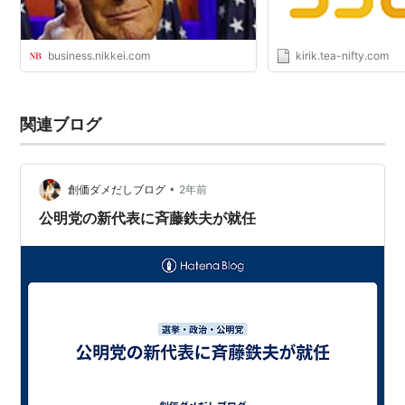
business.nikkei.com
kirik.tea-nifty.com
関連ブログ
•
創価ダメだしブログ
2年前
公明党の新代表に斉藤鉄夫が就任