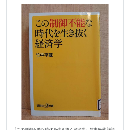
『この制御不能な時代を生き抜く経済学』竹中平蔵 講談