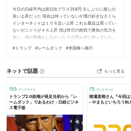
今日の日経平均は前日比プラス258円 久しぶりに感じの
良い上昇だった 現在は持っていないが僕の好きなさくら
インターネットは１０％近い上昇 これも最近は買ってい
ないがニトリが４％上昇 僕は昨日の敗戦で勝負の気力を
失い、何の準備もしなかった ただ売らずに持っていた株
が良い働きをしてくれた 東証のS&P５００レバレッジＥ
#
トランプ
#
レームダック
#
米国株へ移行
ＴＦ、ナスダック１００レバレッジＥＴＦなどと共に米
国市場のエヌビディアレバレッジＥＴＦ（ＮＶＤＬ）、
ＴＳＭＣなどの上昇効果があり 昨日負けたほどは取り返
ネットで話題
もっと見る
せなかったがまずまずの○印 ところで昨今の情勢を見る
とトランプの任期は４年だが、はじめの１〜２年で思い
切った経済政策を取り株価上昇す…
155
75
ブックマーク
ブックマーク
トランプ2.0政権が発足当初から「レ
猪瀬直樹さん『今回は
ームダック」であるわけ：日経ビジネ
- やまもといちろうB
ス電子版