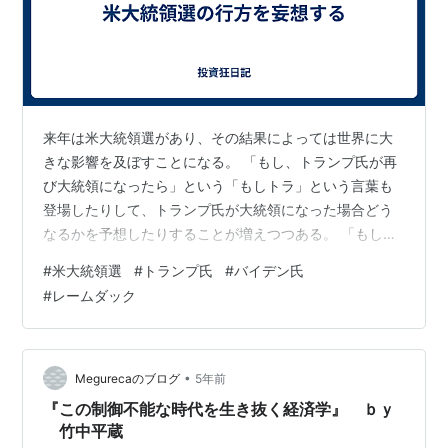
来年は米大統領選があり、その結果によっては世界に大
きな影響を及ぼすことになる。 「もし、トランプ氏が再
び大統領になったら」という「もしトラ」という言葉も
登場したりして、トランプ氏が大統領になった場合どう
なるかを予想したりすることが増えつつある。 「もしト
ラ」を考えざるを得ないのは、対抗するのがバイデン氏
#
米大統領選
#
トランプ氏
#
バイデン氏
だと思われているからでもある。バイデン氏は再選を目
#
レームダック
指しているが、支持率は低迷したままだ。 でも本当にト
ランプ氏対バイデン氏という構図になるのだろうか。 ニ
ュース映像などでバイデン大統領の姿を見ると、かなり
衰えているように思えてならない。歩き方も歩幅が狭
•
Megurecaのブログ
5年前
く、よぼよぼして危なっかしく見える。発言もた…
『この制御不能な時代を生き抜く経済学』 ｂｙ
竹中平蔵