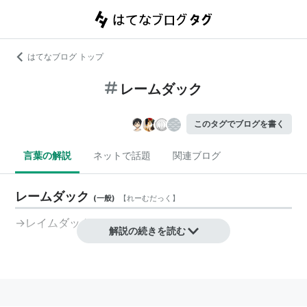
はてなブログ トップ
レームダック
このタグでブログを書く
言葉の解説
ネットで話題
関連ブログ
レームダック
(
一般
)
【
れーむだっく
】
→レイムダック
解説の続きを読む