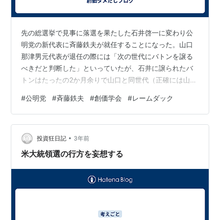
先の総選挙で見事に落選を果たした石井啓一に変わり公
明党の新代表に斉藤鉄夫が就任することになった。山口
那津男元代表が退任の際には「次の世代にバトンを譲る
べきだと判断した」といっていたが、石井に譲られたバ
トンはたったの2か月余りで山口と同世代（正確には山口
より半年ほど年長）の斉藤鉄夫（72歳）に回ってきた。
#
公明党
#
斉藤鉄夫
#
創価学会
#
レームダック
こんなことなら山口がそのまま続投で良かっただろ！と
世間では笑い物になっている。まぁ代表を辞めたかった
山口としては絶妙のタイミングで辞めることができて喜
•
んでいるだろう。斉藤鉄夫のことは良く知らないという
投資狂日記
3年前
創価学会員も多いと思うのでざっと斉藤について過去の
米大統領選の行方を妄想する
言動を踏まえて紹介すると、①夫婦で2億4000…