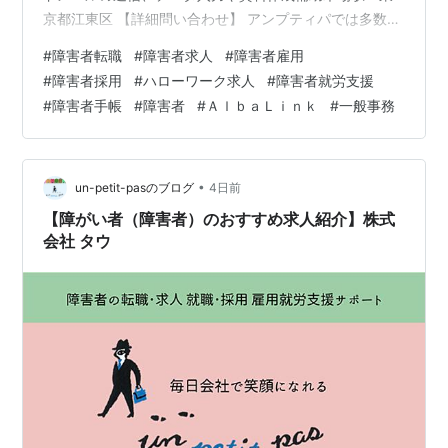
京都江東区 【詳細問い合わせ】 アンプティパでは多数、
障がい者（障害者）のための求人をご用意しています。
#
障害者転職
#
障害者求人
#
障害者雇用
無料登録いただきましたら 就職・転職に関するご相談を
#
障害者採用
#
ハローワーク求人
#
障害者就労支援
じっくり伺います。 面接準備、就職まで丁寧に支援させ
#
障害者手帳
#
障害者
#
ＡｌｂａＬｉｎｋ
#
一般事務
ていただきます。 アンプティパサイト un-petit-
pas.co.jp 無料登録 求人：ハローワーク出典
•
un-petit-pasのブログ
4日前
【障がい者（障害者）のおすすめ求人紹介】株式
会社 タウ