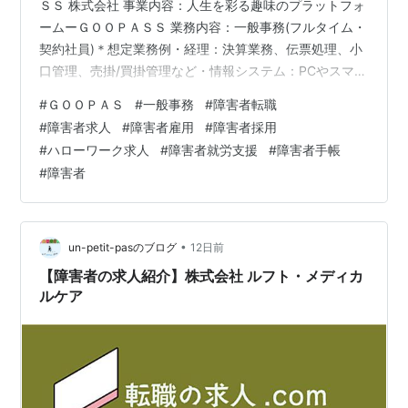
ＳＳ 株式会社 事業内容：人生を彩る趣味のプラットフォ
ームーＧＯＯＰＡＳＳ 業務内容：一般事務(フルタイム・
契約社員)＊想定業務例・経理：決算業務、伝票処理、小
口管理、売掛/買掛管理など・情報システム：PCやスマホ
の在庫管理、社内インフラ周りの整備補助など・総務：
#
ＧＯＯＰＡＳ
#
一般事務
#
障害者転職
社内イベントの企画/運営、社内設備管理、備品の発注/管
#
障害者求人
#
障害者雇用
#
障害者採用
理など 必要な経験：事務の実務経験(通算3年以上) 勤務
#
ハローワーク求人
#
障害者就労支援
#
障害者手帳
地最寄り駅：西新宿駅ー東京都新宿区 【詳細問い合わ
#
障害者
せ】 アンプティパでは多数、障がい者（障害者）のため
の求人をご用意しています。無料登録いただきましたら
就職・転職に関するご…
•
un-petit-pasのブログ
12日前
【障害者の求人紹介】株式会社 ルフト・メディカ
ルケア