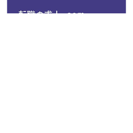
【障害者の求人紹介】 フロンティア・マネジメント 株式
会社一般事務(パート・契約社員・在宅勤務)支払申請、稟