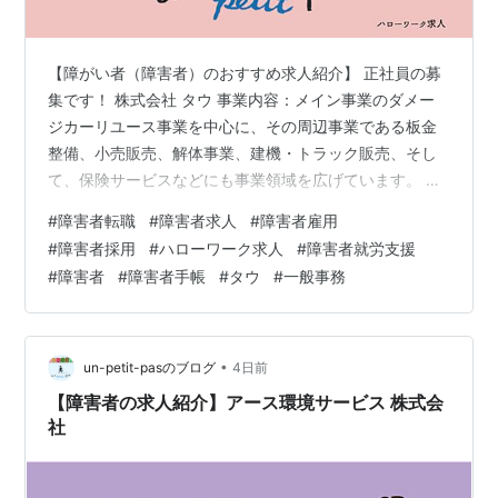
【障がい者（障害者）のおすすめ求人紹介】 正社員の募
集です！ 株式会社 タウ 事業内容：メイン事業のダメー
ジカーリユース事業を中心に、その周辺事業である板金
整備、小売販売、解体事業、建機・トラック販売、そし
て、保険サービスなどにも事業領域を広げています。 業
務内容：一般事務(フルタイム)中古車の販売に関わる事務
#
障害者転職
#
障害者求人
#
障害者雇用
業務をご担当いただきます。【仕事内容】・データ入力
#
障害者採用
#
ハローワーク求人
#
障害者就労支援
(各種システム・Excel・Word)・書類作成、ファイリン
#
障害者
#
障害者手帳
#
タウ
#
一般事務
グ・各種手配補助(宿泊・施設予約等)・電話対応(取次中
心)、郵便物の仕分け・その他庶務業務 必要な経験：基本
的なPC操作・入力スキル 勤務地最寄り駅：さいたま新都
心駅ーさいたま市…
•
un-petit-pasのブログ
4日前
【障害者の求人紹介】アース環境サービス 株式会
社