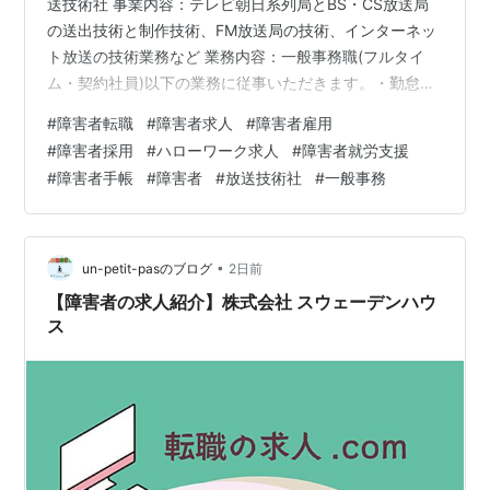
送技術社 事業内容：テレビ朝日系列局とBS・CS放送局
の送出技術と制作技術、FM放送局の技術、インターネッ
ト放送の技術業務など 業務内容：一般事務職(フルタイ
ム・契約社員)以下の業務に従事いただきます。・勤怠管
理データの入力・社会保険関係の入力業務 など※未経験
#
障害者転職
#
障害者求人
#
障害者雇用
でも応募可能です。 必要な経験：↓尚可総務、人事、経
#
障害者採用
#
ハローワーク求人
#
障害者就労支援
理など管理部門での事務経験・年数不問 勤務地最寄り
#
障害者手帳
#
障害者
#
放送技術社
#
一般事務
駅：六本木駅ー東京都港区 【詳細問い合わせ】 アンプテ
ィパでは多数、障がい者（障害者）のための求人をご用
意しています。無料登録いただきましたら 就職・転職に
関するご相談をじっくり伺い…
•
un-petit-pasのブログ
2日前
【障害者の求人紹介】株式会社 スウェーデンハウ
ス