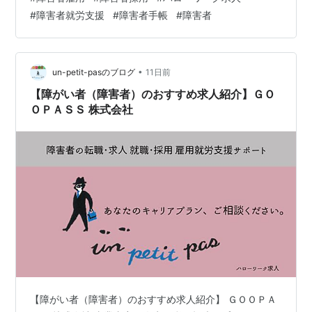
伺います。 面接準備、就職まで丁寧に支援させていただ
#
障害者就労支援
#
障害者手帳
#
障害者
きます。 アンプティパサイト un-petit-pas.co.jp 無料登
録 求人：ハローワーク出典
•
un-petit-pasのブログ
11日前
【障がい者（障害者）のおすすめ求人紹介】ＧＯ
ＯＰＡＳＳ 株式会社
【障がい者（障害者）のおすすめ求人紹介】 ＧＯＯＰＡ