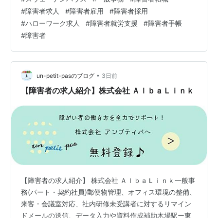
転職に関するご相談をじっくり伺います。 面接準備、就
#
障害者求人
#
障害者雇用
#
障害者採用
職まで丁寧に支援させていただきます。 アンプティパサ
#
ハローワーク求人
#
障害者就労支援
#
障害者手帳
イト un-petit-pas.co.jp 無料登録 求人：ハローワーク出
#
障害者
典
•
un-petit-pasのブログ
3日前
【障害者の求人紹介】株式会社 ＡｌｂａＬｉｎｋ
【障害者の求人紹介】 株式会社 ＡｌｂａＬｉｎｋ一般事
務(パート・契約社員)郵便物管理、オフィス環境の整備、
来客・会議室対応、社内研修未受講者に対するリマイン
ドメールの送信、データ入力や資料作成補助木場駅ー東