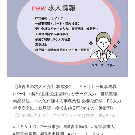
【障害者の求人紹介】 株式会社 ＪＥＶＩＣ一般事務職
(パート・契約社員)受注登録などデータ入力、書類整理、
備品発注、その他付随する事務業務 必要な経験：PC入力
程度高卒以上鶴見駅ー横浜市鶴見区(マイカー通勤可)
【詳細問い合わせ】 アンプティパでは多数、障がい者
（障害者）のための求人をご用意しています。無料登録
#
ＪＥＶＩＣ
#
一般事務
#
障害者転職
#
障害者求人
いただきましたら 就職・転職に関するご相談をじっくり
#
障害者雇用
#
障害者採用
#
ハローワーク求人