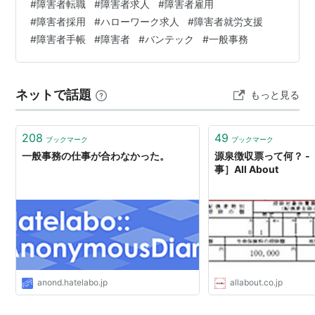
#
障害者転職
#
障害者求人
#
障害者雇用
しています。無料登録いただきましたら 就職・転職に関
#
障害者採用
#
ハローワーク求人
#
障害者就労支援
するご相談をじっくり伺います。 面接準備、就職まで丁
#
障害者手帳
#
障害者
#
バンテック
#
一般事務
寧に支援させていただきます。 アンプティパサイト un-
petit-pas.co.jp 無料登録 求人：ハローワーク出典
ネットで話題
もっと見る
208
49
ブックマーク
ブックマーク
一般事務の仕事が合わなかった。
源泉徴収票って何？ -
事］All About
anond.hatelabo.jp
allabout.co.jp