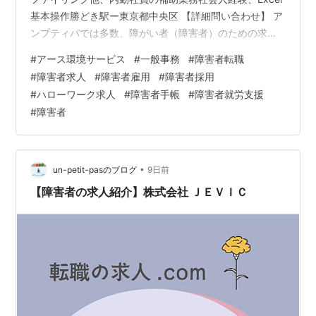
基本操作勝どき駅ー東京都中央区 【詳細問い合わせ】 ア
ンプティパでは多数、障がい者（障害者）のための求人
をご用意しています。無料登録いただきましたら 就職・
#
アース環境サービス
#
一般事務
#
障害者転職
転職に関するご相談をじっくり伺います。 面接準備、就
#
障害者求人
#
障害者雇用
#
障害者採用
職まで丁寧に支援させていただきます。 アンプティパサ
#
ハローワーク求人
#
障害者手帳
#
障害者就労支援
イト un-petit-pas.co.jp 無料登録 求人：ハローワーク出
#
障害者
典
•
un-petit-pasのブログ
9日前
【障害者の求人紹介】株式会社 ＪＥＶＩＣ