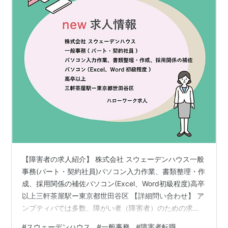
【障害者の求人紹介】 株式会社 スウェーデンハウス一般
事務(パート・契約社員)パソコン入力作業、書類整理・作
成、採用関係の補佐パソコン(Excel、Word初級程度)高卒
以上三軒茶屋駅ー東京都世田谷区 【詳細問い合わせ】 ア
ンプティパでは多数、障がい者（障害者）のための求人
をご用意しています。無料登録いただきましたら 就職・
#
スウェーデンハウス
#
一般事務
#
障害者転職