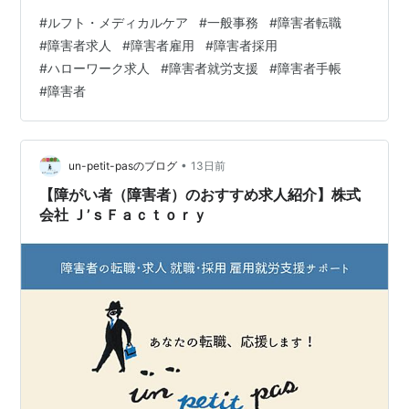
では多数、障がい者（障害者）のための求人をご用意し
#
ルフト・メディカルケア
#
一般事務
#
障害者転職
ています。無料登録いただきましたら 就職・転職に関す
#
障害者求人
#
障害者雇用
#
障害者採用
るご相談をじっくり伺います。 面接準備、就職まで丁寧
#
ハローワーク求人
#
障害者就労支援
#
障害者手帳
に支援させていただきます。 アンプティパサイト un-
#
障害者
petit-pas.co.jp 無料登録 求人：ハローワーク出典
•
un-petit-pasのブログ
13日前
【障がい者（障害者）のおすすめ求人紹介】株式
会社 Ｊ’ｓＦａｃｔｏｒｙ