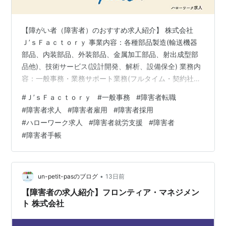
【障がい者（障害者）のおすすめ求人紹介】 株式会社
Ｊ’ｓＦａｃｔｏｒｙ 事業内容：各種部品製造(輸送機器
部品、内装部品、外装部品、金属加工部品、射出成型部
品他)、技術サービス(設計開発、解析、設備保全) 業務内
容：一般事務・業務サポート業務(フルタイム・契約社員)
＊仕事内容：営業の事務補助、給与計算/財務経理/法務/
#
Ｊ’ｓＦａｃｔｏｒｙ
#
一般事務
#
障害者転職
保安環境/人事等の管理部門における各種事務処理等給与
#
障害者求人
#
障害者雇用
#
障害者採用
計算・入力・処理、PCを使ってのデータ入力、帳票類管
#
ハローワーク求人
#
障害者就労支援
#
障害者
理・ファイリング、社内外との電話応対、その他担当部
#
障害者手帳
門における事務補助など 必要な経験：一般的なExcel・
Wordの使用が可能程度 学歴：高卒以上 勤務地最寄り
駅：大宮駅ーさい…
•
un-petit-pasのブログ
13日前
【障害者の求人紹介】フロンティア・マネジメン
ト 株式会社