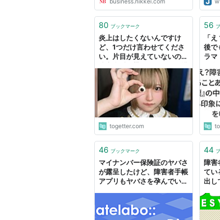
business.nikkei.com
w
80
56
ブックマーク
炎上はしたくないんですけ
「え
ど、1つだけ言わせてくださ
後で
い。片目が見えていないのに
ラマ
障害者手帳貰えないのは結構
で当
意味わかんなくないです
印象
か！？
手帳
togetter.com
t
46
44
ブックマーク
マイナンバー保険証のヤバさ
障害
が露呈したけど、障害者手帳
てい
アプリもヤバさを孕んでいる
出し
と思う
ん.c