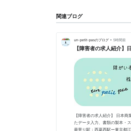
各種障害者手帳
関連ブログ
心身に障害をもつ人が福祉サービス
り
身体障害者手帳
・療育手帳・精神
に障害の程度に応じた等級がある。
•
un-petit-pasのブログ
5時間前
が、一般に公共施設・公共交通利用
【障害者の求人紹介】日
身体障害者手帳
と精神障害者保健福
が、
療育手帳（基本的に知的障害者、ま
道府県
や
政令指定都市
の独自の判断
根拠となった通知は
地方自治法
の改
よって地域によって名称や障害認定
札幌市では独自の判断で
身体障害者
自閉症
または
情緒障害
のあるの児童
【障害者の求人紹介】 日本商業
たデータ入力、書類の製本・ス
新たな障害者手帳案
最寄り駅：西葛西駅ー東京都江