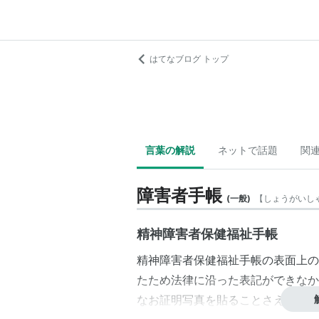
はてなブログ トップ
言葉の解説
ネットで話題
関
障害者手帳
(
一般
)
【
しょうがいし
精神障害者保健福祉手帳
精神障害者保健福祉手帳の表面上の
たため法律に沿った表記ができなか
なお
証明写真
を貼ることさえも反対