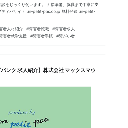
相談をじっくり伺います。 面接準備、就職まで丁寧に支
ト un-petit-pas.co.jp 無料登録 un-petit-
害者人材紹介
#
障害者転職
#
障害者求人
障害者就労支援
#
障害者手帳
#
障がい者
バンク 求人紹介】株式会社 マックスマウ