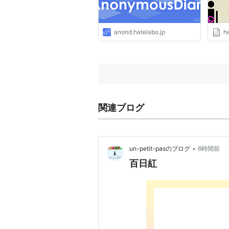
anond.hatelabo.jp
h
関連ブログ
•
un-petit-pasのブログ
6時間前
百日紅