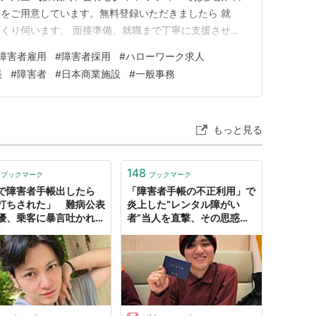
て
発達障害者手帳
の新設しようという声がある。
をご用意しています。無料登録いただきましたら 就
くり伺います。 面接準備、就職まで丁寧に支援させて
un-petit-pas.co.jp 無料登録 求人：ハローワーク
ushi-guide/shogai/ido-shien.html
障害者雇用
#
障害者採用
#
ハローワーク求人
帳
#
障害者
#
日本商業施設
#
一般事務
もっと見る
148
ブックマーク
ブックマーク
で障害者手帳出したら
「障害者手帳の不正利用」で
打ちされた」 難病公表
炎上した“レンタル障がい
優、乗客に暴言吐かれ唖
者”当人を直撃、その思惑は |
心にまで突き刺さる」
日刊SPA!