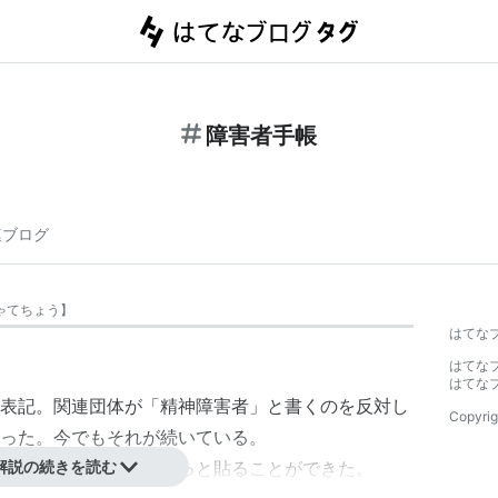
障害者手帳
連ブログ
ゃてちょう
】
はてな
はてな
はてな
表記。関連団体が「精神障害者」と書くのを反対し
Copyrig
った。今でもそれが続いている。
したが、最近になりやっと貼ることができた。
解説の続きを読む