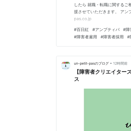
したら 就職・転職に関するご
援させていただきます。 アンプティパサイ
pas.co.jp
#
百日紅
#
アンプティパ
#
障
#
障害者雇用
#
障害者採用
#
•
un-petit-pasのブログ
12時間前
【障害者クリエイターズ
ス