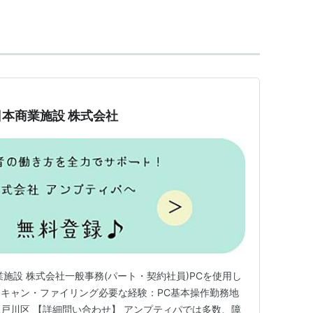
を受ける際に提示する小さな手帳。障害の内容によ
障害者保健福祉手帳の3種類があり、またそれぞれ
種別や等級によって受けられるサービスが異なる
料金の割引、税控除などのメリットがある。
本商業施設 株式会社
祉手帳は国の法律に定義された障害者手帳である
たは知的障害児向け）は根拠となる法律がなく、
都
で出しているものである。
正で無効になっている。
の基準が違う。このことは意外と知られていない。
手帳
および療育手帳の交付対象にならない
に対し
いつくしみの手帳
を発行しているもよう
*1
。
施設 株式会社一般事務(パート・契約社員)PCを使用し
キャン・ファイリング必要な経験：PC基本操作勤務地
戸川区 【詳細問い合わせ】 アンプティパでは多数、障