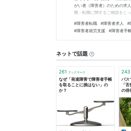
発達障害者またはその関係者によっ
がい者（障害者）のための求人
職・転職に関するご相談をじっ
いただきます。 アンプティパサイト 
*1
:
http://www.city.sapporo.jp/fuk
#
障害者転職
#
障害者求人
#
出典
#
障害者就労支援
#
障害者手
ネットで話題
261
243
ブックマーク
なぜ「発達障害で障害者手帳
バス
を取ることに損はない」の
「舌
か？
の俳
然「