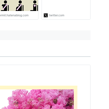
害者手帳を取得する。 父は
姉の次に発達障害やADHDの
確定診断を受け障害者手帳を
ermit.hatenablog.com
twitter.com
取得。…"