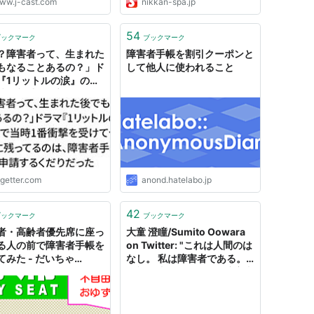
ww.j-cast.com
nikkan-spa.jp
54
ブックマーク
ブックマーク
？障害者って、生まれた
障害者手帳を割引クーポンと
もなることあるの？」ド
して他人に使われること
『1リットルの涙』の中
時1番衝撃を受けて今も
に残ってるのは、障害者
を申請するくだりだった
ogetter.com
anond.hatelabo.jp
42
ブックマーク
ブックマーク
者・高齢者優先席に座っ
大童 澄瞳/Sumito Oowara
る人の前で障害者手帳を
on Twitter: "これは人間のは
てみた - だいちゃ
なし。 私は障害者である。
om
母親は片足が無い身体障害者
であり、姉は幼少期から発達
障害を疑われ通院を開始、小
学生の頃か確定診断を受け障