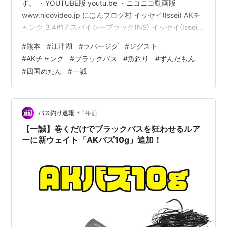
す。 ・YOUTUBE版 youtu.be ・ニコニコ動画版
www.nicovideo.jp にほんブログ村 イッセイ(Issei) AKチ
ャンク 3.4#17 スパイシーブラック(NS) イッセイ(Issei)
Amazon のびのびイモムシ 子供向けおもちゃ 伸縮イモム
#
熊本
#
江津湖
#
ラバージグ
#
ジグスト
シ 頭をお尻の穴に通せばブレスレットになるよ！ 成近屋
#
AKチャンク
#
ブラックバス
#
魚釣り
#
ずんだもん
Amazon ↓※これはリンクでなく単なる画像です。 ※サム
#
四国めたん
#
一誠
ネイル用画像
•
バス釣り速報
1年前
【一誠】巻くだけでブラックバスを狂わせるルア
ーに新ウェイト「AKバズ10g」追加！