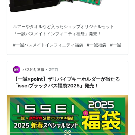
ルアーやタオルなど入ったショップオリジナルセット
「一誠バスメイトインフィニティ福袋」発売！
#
一誠バスメイトインフィニティ福袋
#
一誠福袋
#
一誠
•
バス釣り速報
2年前
【一誠×point】ザリバイブキーホルダーが当たる
「isseiブラックバス福袋2025」発売！