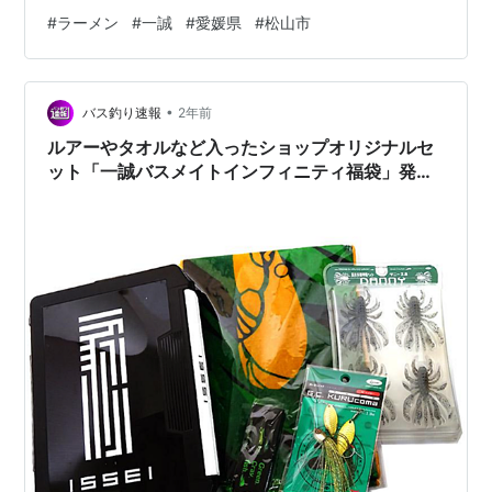
あります。 帆立豚骨ラーメン ８８０円 私は、初来訪と
#
ラーメン
#
一誠
#
愛媛県
#
松山市
いうこともあり、シンプルな帆立豚骨ラーメンを頂きま
した！ 運ばれてきた瞬間にホタテの香りが漂ってきまし
た。 具材は、薄くて大きいチャーシューが２枚、ネギ、
•
メンマ、海苔があります。 スープは、クリーミーでバタ
バス釣り速報
2年前
ーの風味を感じました🍜 麺は、細平麺で、ツルツルと食
ルアーやタオルなど入ったショップオリジナルセ
べられました！ 帆立ラーメンなる…
ット「一誠バスメイトインフィニティ福袋」発
売！