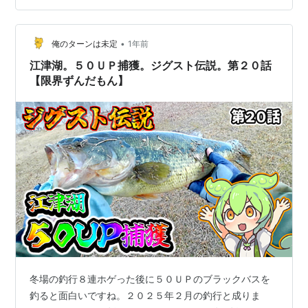
•
俺のターンは未定
1年前
江津湖。５０ＵＰ捕獲。ジグスト伝説。第２０話
【限界ずんだもん】
冬場の釣行８連ホゲった後に５０ＵＰのブラックバスを
釣ると面白いですね。２０２５年２月の釣行と成りま