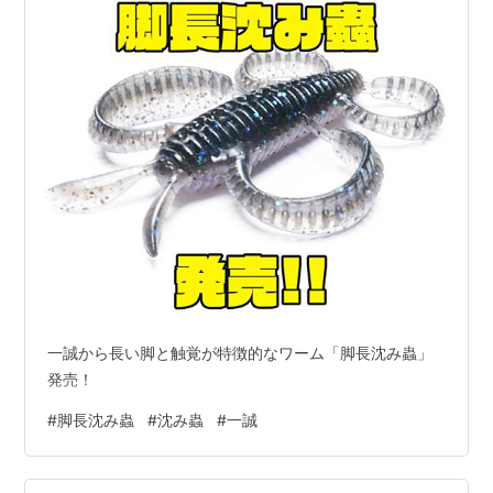
一誠から長い脚と触覚が特徴的なワーム「脚長沈み蟲」
発売！
#
脚長沈み蟲
#
沈み蟲
#
一誠