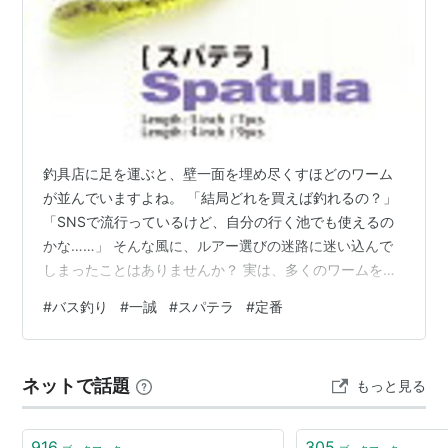
釣具店に足を運ぶと、壁一面を埋め尽くすほどのワーム
が並んでいますよね。 「結局どれを買えば釣れるの？」
「SNSで流行っているけど、自分の行く池でも使えるの
かな……」 そんな風に、ルアー選びの迷路に迷い込んで
しまったことはありませんか？ 実は、多くのワームを揃
えることよりも、信じて投げ続けられる『本物』を数種
#
バス釣り
#
一誠
#
スパテラ
#
定番
類持っておくことこそが、釣果への一番の近道なんで
す。 今回は、数あるメーカーの中でも圧倒的な信頼を誇
る『一誠（issei）』の製品から、これさえ持っていれば
ネットで話題
もっと見る
どんなフィールドでも戦える「三種の神器」を厳選しま
した。 開発者である村上晴彦氏のこだわりが詰まったこ
れらのワームは、適当に動かしても…
916
305