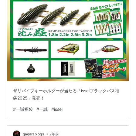
ザリバイブキーホルダーが当たる「isseiブラックバス福
袋2025」発売！
#
一誠福袋
#
一誠
#
issei
•
gagarablog’s
2年前