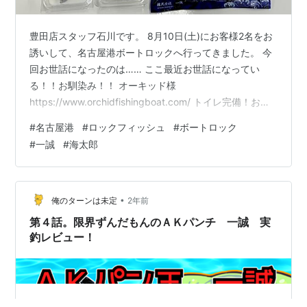
豊田店スタッフ石川です。 8月10日(土)にお客様2名をお
誘いして、名古屋港ボートロックへ行ってきました。 今
回お世話になったのは…… ここ最近お世話になってい
る！！お馴染み！！ オーキッド様
https://www.orchidfishingboat.com/ トイレ完備！お子
様や女性の方も安心。女性船長ならではの気遣いもあ
#
名古屋港
#
ロックフィッシュ
#
ボートロック
り、初心者の方にもオススメのガイド船です！！ 今回は
#
一誠
#
海太郎
18時出船のナイトゲームでメインターゲットはキジハ
タ！！ 使用したワームは、一誠 海太郎シリーズ！！ こ
の日は、『ジャコバグ2.6” 3.2”』『旨はたグラブ3.8”』
にバイトが集中していました！！ 明るい時間帯は、小型
•
俺のターンは未定
2年前
の…
第４話。限界ずんだもんのＡＫパンチ 一誠 実
釣レビュー！