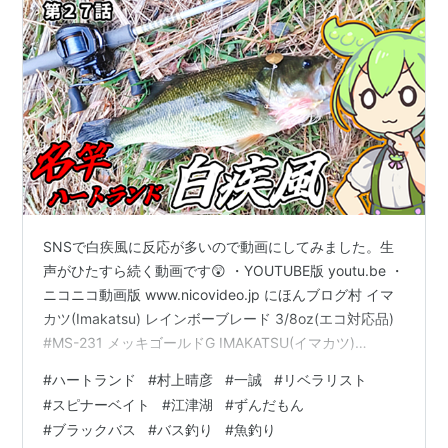
SNSで白疾風に反応が多いので動画にしてみました。生
声がひたすら続く動画です😲 ・YOUTUBE版 youtu.be ・
ニコニコ動画版 www.nicovideo.jp にほんブログ村 イマ
カツ(Imakatsu) レインボーブレード 3/8oz(エコ対応品)
#MS-231 メッキゴールドG IMAKATSU(イマカツ)
Amazon ゴーセン(GOSEN) キングポイント 瀬ズレ用ワ
#
ハートランド
#
村上晴彦
#
一誠
#
リベラリスト
イヤー 10m 黒 #37×7 ゴーセン(GOSEN) Amazon ↓これ
#
スピナーベイト
#
江津湖
#
ずんだもん
はリンクでなく単なる画像です。 ※サムネイル用画像
#
ブラックバス
#
バス釣り
#
魚釣り