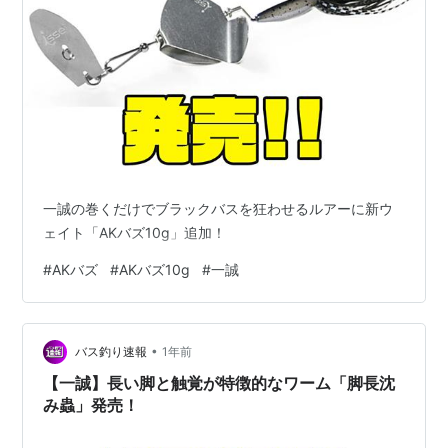
一誠の巻くだけでブラックバスを狂わせるルアーに新ウ
ェイト「AKバズ10g」追加！
#
AKバズ
#
AKバズ10g
#
一誠
•
バス釣り速報
1年前
【一誠】長い脚と触覚が特徴的なワーム「脚長沈
み蟲」発売！