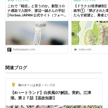
ブックマーク
ブックマーク
これで「軽症」と言うのか。新型コロ
【ドラクエI世界解剖
ナ感染で入院中、渡辺一誠さんの手記
政学① 「閉ざされた
| Forbes JAPAN 公式サイト（フォー
たらす絶望と、勇者と
ブス ジャパン）
作戦」｜瀧波 一誠 ☕️ 
帝国書院研究室 共同
アドバイザー、世界観
forbesjapan.com
note.com
関連ブログ
•
俺のターンは未定
6ヶ月前
【#ハートランド】白疾風07解説。実釣。江津
湖。第２７話【温故知新】