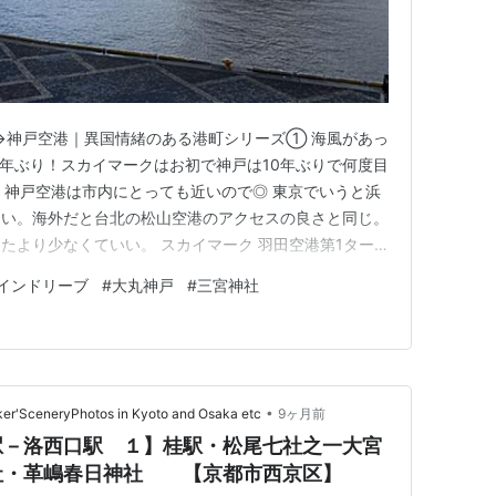
︎神戸空港｜異国情緒のある港町シリーズ① 海風があっ
7年ぶり！スカイマークはお初で神戸は10年ぶりで何度目
。神戸空港は市内にとっても近いので◎ 東京でいうと浜
近い。海外だと台北の松山空港のアクセスの良さと同じ。
たより少なくていい。 スカイマーク 羽田空港第1ター
空港に着いたらキオスクへ 羽田空港｜スカイマーク専用
インドリーブ
#
大丸神戸
#
三宮神社
 機内サービス 神戸空港 ゆるふわ旅の目的 フォーポイ
神戸三…
•
eryPhotos in Kyoto and Osaka etc
9ヶ月前
駅－洛西口駅 １】桂駅・松尾七社之一大宮
社・革嶋春日神社 【京都市西京区】