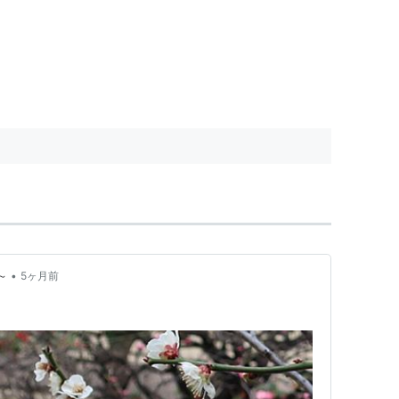
•
～
5ヶ月前