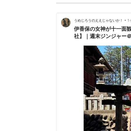
•
うめじろうのええじゃないか！
1
伊香保の女神が十一面
社】｜週末ジンジャー＠