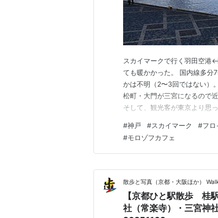
スカイマークで行く羽田空港↔
ても暖かかった。 国内線多分
かは不明（2〜3回ではない）
松町・大門が三宮になるので
そして、観光客が東京より思っ
ミナル北ウィング 羽田・神戸
#
神戸
#
スカイマーク
#
フロ
の手荷物検査場G 機内への案内
#
モロゾフカフェ
ントフレックスbyシェラトン
散歩と写真（京都・大阪ほか） Walker'Scen
【京都ひと駅散歩 桂
社（常楽寺）・三宮神