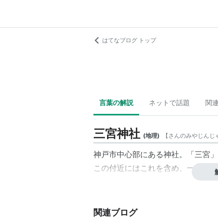
はてなブログ トップ
言葉の解説
ネットで話題
関
三宮神社
(
地理
)
【
さんのみやじんじ
神戸市中心部にある神社。「三宮」
この付近にはこれを含め、一宮神社
関連ブログ