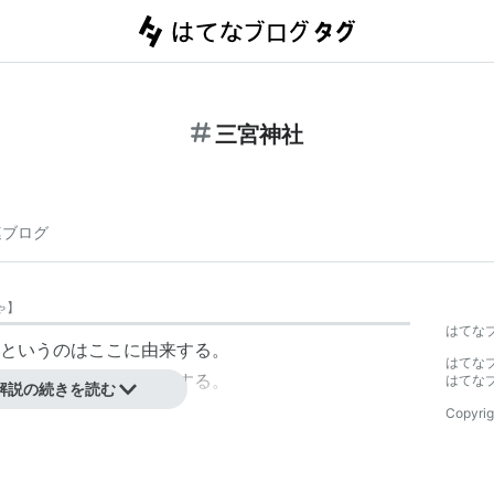
三宮神社
連ブログ
ゃ
】
はてな
というのはここに由来する。
はてな
から八宮神社まで存在する。
はてな
解説の続きを読む
Copyrig