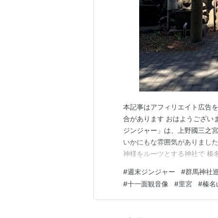
本記事はアフィリエイト広告を
合があります おはようござい
ジンジャー」は、上野國三之宮
いかにもな雰囲気がありました
神様をルーツとする神社で 榛
い歴史を持つ神社なのであります
#
週末ジンジャー
#
群馬神社
東で奈良時代とか言っても何
#
十一面観音像
#
里宮
#
榛名
メージ･･失敬^^;！）･･歴史