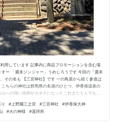
利用しています 記事内に商品プロモーションを含む場
ますー 「週末ジンジャー」うめじろうです 今回の「週末
、その名も 【三宮神社】です 一の鳥居から続く参道は
 こちらの神社は群馬県の名湯のひとつ、伊香保温泉の
名山への深い信仰がカタチになったこれまたとんでもな
！ 創建はなんと奈良時代！天平天宝2年（750）！ 関
巡り
#
上野國三之宮
#
三宮神社
#
伊香保大神
のメージも湧かないのですが（ただの草原が広がってるイ
山
#
火の神様
#
遥拝所
を紐解けば…