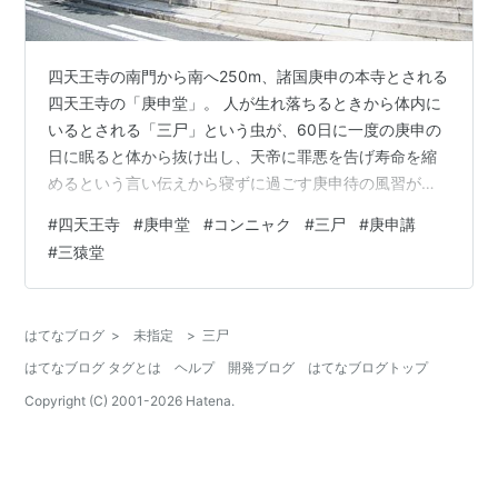
四天王寺の南門から南へ250m、諸国庚申の本寺とされる
四天王寺の「庚申堂」。 人が生れ落ちるときから体内に
いるとされる「三尸」という虫が、60日に一度の庚申の
日に眠ると体から抜け出し、天帝に罪悪を告げ寿命を縮
めるという言い伝えから寝ずに過ごす庚申待の風習が生
まれ、そこから庚申講が出き庚申を祀るお堂が建てられ
#
四天王寺
#
庚申堂
#
コンニャク
#
三尸
#
庚申講
たことが始まりと言われます。 四天王寺庚申堂では、60
#
三猿堂
日に一度の庚申の日にコンニャクを北向きで食べると頭
痛が治るとの言い伝えがあり、境内にコンニャクの店が
出てます。 毎年2月「初庚申」の日には盛大に法要が行
はてなブログ
>
未指定
>
三尸
われています。 山門。 本堂。 御祈祷中です。 「見ざ
はてなブログ タグとは
ヘルプ
開発ブログ
はてなブログトップ
る・聞かざる・言わざる」の三猿堂…
Copyright (C) 2001-
2026
Hatena.