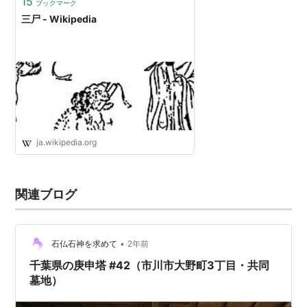
15
ブックマーク
三尸 - Wikipedia
ja.wikipedia.org
関連ブログ
•
石仏石神を求めて
2年前
千葉県の庚申塔 #42（市川市大野町3丁目・共同
墓地）