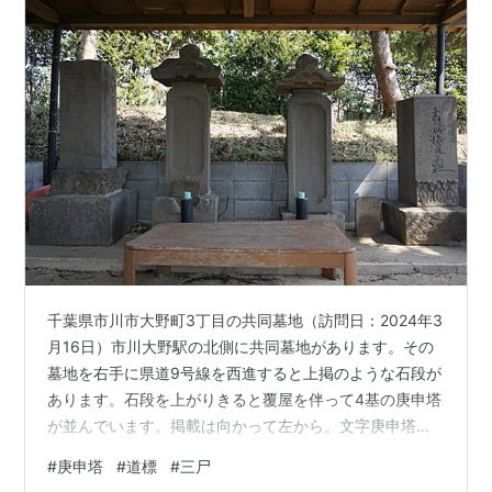
千葉県市川市大野町3丁目の共同墓地（訪問日：2024年3
月16日）市川大野駅の北側に共同墓地があります。その
墓地を右手に県道9号線を西進すると上掲のような石段が
あります。石段を上がりきると覆屋を伴って4基の庚申塔
が並んでいます。掲載は向かって左から。文字庚申塔
（題目庚申塔）① 刻銘「維時文政二己卯歳霜月大吉日
#
庚申塔
#
道標
#
三尸
(1819) / 観□謹書之 / 天下泰平國家安全五穀豊饒萬民快樂