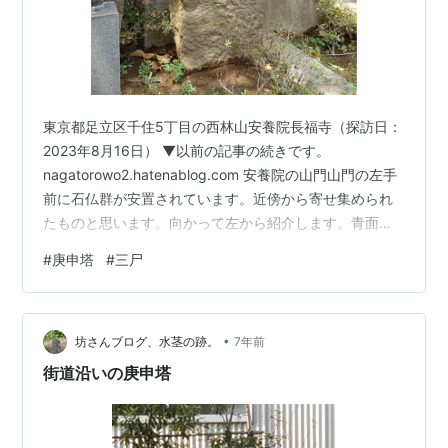
東京都足立区千住5丁目の西林山安養院長福寺（探訪日：
2023年8月16日） ▼以前の記事の続きです。
nagatorowo2.hatenablog.com 安養院の山門山門の左手
前に石仏群が安置されています。近傍から寄せ集められ
たものと思います。向かって左から紹介します。青面金
剛像庚申塔① 刻銘「元禄十五壬午九月上旬日(1702) / 奉
#
庚申塔
#
三尸
送三尸之毒虫二世願滿早」 御尊容（立像、合掌一面六
臂、唐破風笠付角柱型）、その他像容・彫像（日天月
天、瑞雲、三叉戟、矢、宝輪、弓、二鶏、一邪鬼、三
•
猿） 銘文の「三尸之毒虫」から分かる通り、三尸説を反
坊さんブログ、水茎の跡。
7年前
映した庚申塔です。都内での報告例は数に限りがありま
街道沿いの庚申塔
す。 そして…