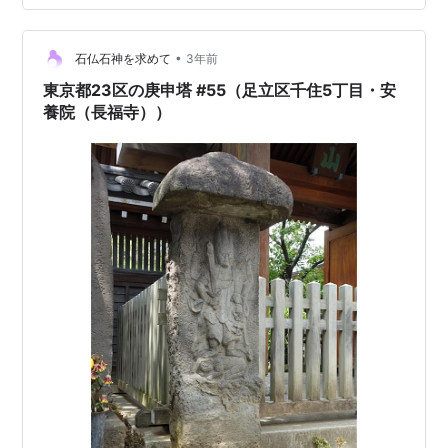
/ 南無妙法蓮華経 / 庚申塔」※□の文字は今までに見たこ
とのない文字。なんらかの異体字と思われます。 山状角
•
柱型、彫像（日天月天、瑞雲）三猿像 文字庚申塔② 刻
石仏石神を求めて
3年前
銘「延宝八庚申天十月吉日(1680) / 妙法奉修庚申待爲
東京都23区の庚申塔 #55（足立区千住5丁目・安
二…
養院（長福寺））