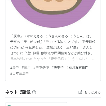
「庚申」（かのえさる･こうきんのさる･こうしん）は、
干支の「庚」(かのえ)「申」(さる)のことです。 平安時代
にChinaから伝来した、 道教が説く「三尸説」（さんし
せつ）に 仏教･神道･修験道や民間信仰などが結び付き、
日本独特のものとなった 「庚申信仰」(こうしんしんこ
う)が生まれました。 「庚申信仰」（こうしんしんこう）
#
庚申
#
三尸
#
庚申信仰
#
庚申待
#
石川五右衛門
「庚申信仰」（こうしんしんこう）とは 「三尸」(さん
#
日本三庚申
し)という三匹の虫 日本に伝わった「庚申信仰」 「仏
教」と習合 「神道」と習合 「山王信仰」（さんのうしん
こう）と習合 「庚申待」（こうしんまち） 「庚申」の日
ネットで話題
もっと見る
には、男と女の関係はご法度！ 令和8(2026)年の「庚…