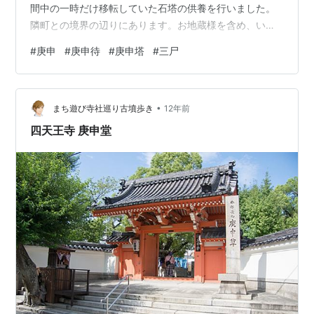
間中の一時だけ移転していた石塔の供養を行いました。
隣町との境界の辺りにあります。お地蔵様を含め、いく
つかの石塔があります。 右はお地蔵様。左は、文化10年
#
庚申
#
庚申待
#
庚申塔
#
三尸
（1813）11月の二十三夜塔です。本尊とする勢至菩薩の
梵字（サク）も刻まれています。普濟寺参道にある如意
輪観音堂の隣にも、二十三夜塔の石碑がありますが、上
•
の方が欠けていました。おそらく、同じように勢至菩薩
まち遊び寺社巡り古墳歩き
12年前
の梵字があったのでしょう。 www.mizu-kuki.work 庚申
四天王寺 庚申堂
塔 こちらは両方…