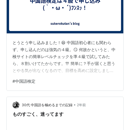
とうとう申し込みました！😆 中国語初心者にも関わら
ず、申し込んだのは強気の４級。😏 何故かというと、中
検サイトの簡単レベルチェックを準４級で試してみた
ら、８割いけてたからです。🎊 簡単に？手が届くと思う
とやる気が出なくなるので、目標を高めに設定しまし
た。 ただし、４級の方は５割弱でした。😓 合格基準点は
#
中国語検定
６割、試験日は１１月２４日です。 今から真面目に勉強
すれば手が届く…かも！ 頑張ります。(๑•̀ㅂ•́)و✧ ランキ
ング参加中雑談・日記を書きたい人のグループ
•
30代 中国語を極めるまでの記録
2年前
ものすごく、迷ってます