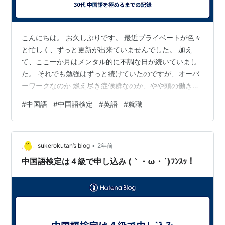
こんにちは。 お久しぶりです。 最近プライベートが色々
と忙しく、ずっと更新が出来ていませんでした。 加え
て、ここ一か月はメンタル的に不調な日が続いていまし
た。 それでも勉強はずっと続けていたのですが、オーバ
ーワークなのか 燃え尽き症候群なのか、やや頭の働きの
低下を感じることもありましたね。 これは数日休息を取
#
中国語
#
中国語検定
#
英語
#
就職
ったらだいぶ回復してきました（ホッとしまし
た・・・）。 それに伴いメンタルの方も回復基調になっ
たように思います。 さて、以下に関し、現在の状況と目
•
標を記載していきます。 中国語学習と中国語検定につい
sukerokutan’s blog
2年前
て 英語について 職探しについて 中国語学習と中国語検
中国語検定は４級で申し込み (｀・ω・´)ﾌﾝｽｯ！
定について 先月から中国語の勉強は抑え…