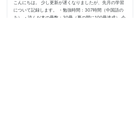
こんにちは。 少し更新が遅くなりましたが、先月の学習
について記録します。 ・勉強時間：307時間（中国語の
み） ・読んだ本の冊数：30冊（夏の間に100冊達成） 今
月は最後の方でやや失速したので勉強時間数がいつもよ
り少なかったかな？と思っていましたが、月初の頑張り
があったのでそうでもなかったですね。 改めて積み重ね
#
中国語
#
中国語検定
が大事だなと思いました。 そして前回の投稿でも少し書
きましたが、無事100冊達成出来たのが良かったです。
サブの目標としてあった「8割以上の理解度を維持」とい
•
うのは正直達成出来ませんでしたが、いまは仕方ないか
30代 中国語を極めるまでの記録
2年前