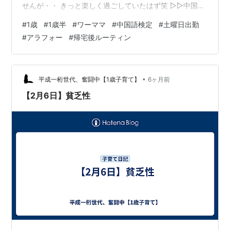
せんが・・ きっと楽しく過ごしていたはず笑 ▷▷中国語
検定 実は明日はちまちま勉強していた中国語検定の試験
#
1歳
#
1歳半
#
ワーママ
#
中国語検定
#
土曜日出勤
です← この後、過去問２つやらねば 子育て＋仕事しなが
#
アラフォー
#
帰宅後ルーティン
らの勉強はなかなかハードでしたので 今回は自信を持て
ません が、どんな結果であれ次に繋がるようにしていき
たいと思います💪 ▷▷帰宅後ルーティン 昨日から帰宅後
ルーティンを変えてみました！ 今までは 保育園お迎え帰
•
平成一桁世代、奮闘中【1歳子育て】
6ヶ月前
宅後→保育園…
【2月6日】貧乏性