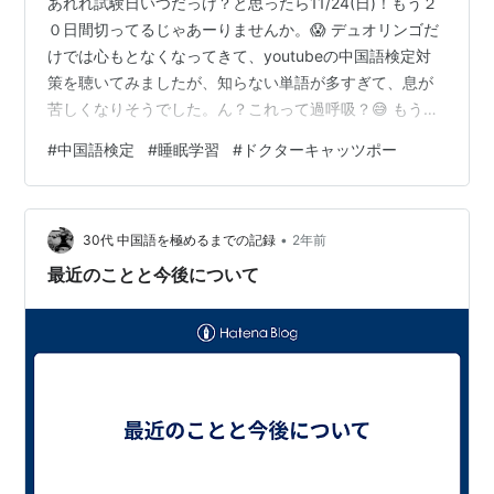
あれれ試験日いつだっけ？と思ったら11/24(日)！もう２
０日間切ってるじゃあーりませんか。😱 デュオリンゴだ
けでは心もとなくなってきて、youtubeの中国語検定対
策を聴いてみましたが、知らない単語が多すぎて、息が
苦しくなりそうでした。ん？これって過呼吸？😅 もう、
こうなったら中国語を寝てる間もひたすら聞き流す、名
#
中国語検定
#
睡眠学習
#
ドクターキャッツポー
付けて「睡眠学習ドクターキャッツポー大作戦」です
よ！｜ω☆）ｷｭﾋﾟｰﾝ ドクターキャッツポー…購入はしな
かったので使い方も、その効果のほどもわかりません
•
が、睡眠学習というフレーズと共に久々に思い出しまし
30代 中国語を極めるまでの記録
2年前
た。😆 今からさっそく睡眠学習を始めたいと思います。(
最近のことと今後について
˘ω˘ ) ｽﾔｧ ラ…