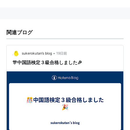
関連ブログ
•
sukerokutan’s blog
19日前
🎊中国語検定３級合格しました🎉