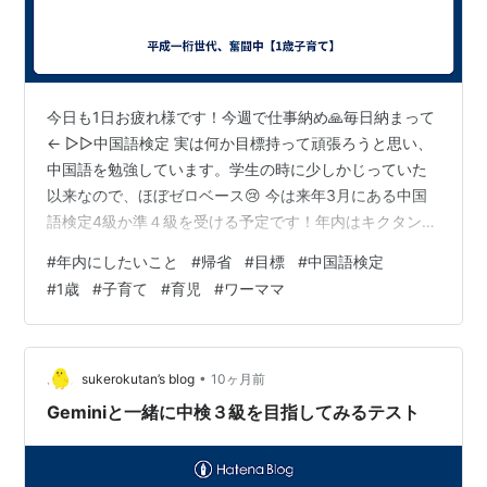
今日も1日お疲れ様です！今週で仕事納め🙏毎日納まって
← ▷▷中国語検定 実は何か目標持って頑張ろうと思い、
中国語を勉強しています。学生の時に少しかじっていた
以来なので、ほぼゼロベース😢 今は来年3月にある中国
語検定4級か準４級を受ける予定です！年内はキクタンし
ながらとりあえず単語単語単語 やると決めたからには頑
#
年内にしたいこと
#
帰省
#
目標
#
中国語検定
張ります💪💪 ▷▷気持ちよく来年を迎えるために年内に
#
1歳
#
子育て
#
育児
#
ワーママ
やっておきたいこと ・１年着なかった服を整理（セカス
トに持っていく） ・スマホにある不要な大量のスクショ
の削除 ・スマホプランやネットなどの見直し ・定位置が
きまっていない物の処遇 ここに書いたからには全部やり
•
sukerokutan’s blog
10ヶ月前
ましょう！！ ▷▷お金関係…
Geminiと一緒に中検３級を目指してみるテスト