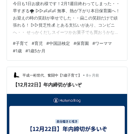
今日も1日お疲れ様です！2月1週目終わってしまった・・
早すぎる🌪 ▷▷👶👶👶 無事、熱が下がり本日保育園へ！
お迎えの時の笑顔が幸せでした・・🤗この笑顔だけで頑
張れる！ ▷▷貧乏性💰 とある支払いがあり、コンビニ
へ・・ せっかくだしスイーツかお菓子でも買おうかな？
と思ったら 久しぶりにコンビニ来たせいか？金銭感覚が
#
子育て
#
育児
#
中国語検定
#
保育園
#
ワーママ
おかしいのか？高すぎて・・買えない涙 アイスも200円
#
1歳
#
1歳5か月
くらいするし、シュークリームも180円😵😵 一応、セブ
ンイレブンを2周しましたが、アイスに200円という金額
が無理で何も買わずに帰宅です←← ▷▷中国語検定 3月
の試験で4級を受ける予定です。中国語は大学生の時軽く
•
平成一桁世代、奮闘中【1歳子育て】
8ヶ月前
やっていた程度なの…
【12月22日】年内締切が多いぞ