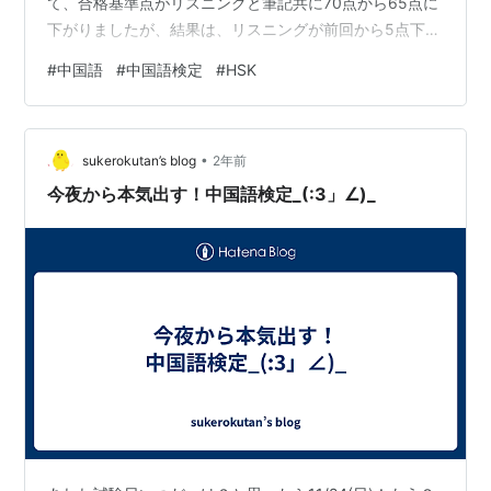
て、合格基準点がリスニングと筆記共に70点から65点に
下がりましたが、結果は、リスニングが前回から5点下が
り55点、筆記は前回同様58点でした。 既にご報告の通
#
中国語
#
中国語検定
#
HSK
り、中国語検定試験の受験はひと段落とします。 これま
での中検２級およびHSK（４級、５級）受験結果は以下
のとおりでした。 中国語検定２級（カッコ内は合格基準
•
点） ・2021/6/21：不合格、リスニング30点(70点)、筆
sukerokutan’s blog
2年前
記36点(70点) ・2023/11/26：不…
今夜から本気出す！中国語検定_(:3」∠)_