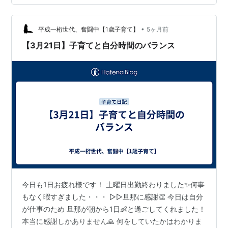
題ですね 自分なりに期限を決めて、やってきました！
（今週はここまでとか） ●今後の戦略 2026年11月→中
国語検定3級受験（準備期間あるので1発合格する） 2027
•
平成一桁世代、奮闘中【1歳子育て】
5ヶ月前
年3月→中…
【3月21日】子育てと自分時間のバランス
今日も1日お疲れ様です！ 土曜日出勤終わりました✨何事
もなく暇すぎました・・・ ▷▷旦那に感謝👏 今日は自分
が仕事のため 旦那が朝から1日👶と過ごしてくれました！
本当に感謝しかありません🙏 何をしていたかはわかりま