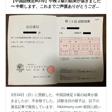
【中国語検定#019】中検２級の結果が届きました
容です。😥 でも、面…
〜 中断します、これまでご声援ありがとうござい
ました！
3月24日（日）に受験した、中国語検定２級の結果が届
きましたが、不合格でした。 試験当日の様子は、以下の
過去記事で報告しています。 hikkimorry.com 前回に続い