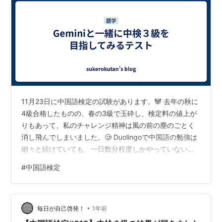
11月23日に中国語検定の試験があります。🐼 去年の秋に
4級合格したものの、春の3級で玉砕し、検定料の値上が
りもあって、私のチャレンジ精神は風の前の塵のごとく
消し飛んでしまいました。🥲 Duolingoで中国語の勉強は
細々と続けていても、一日数分程度しかやっていないの
で、もう3級どころか4級も危ないくらいです。😅 今日、
#
中国語検定
戯れにGeminiに、中検の受験について話したら、なんと
協力してくれるとのこと。👀 今の私の実力は4級レベル
も怪しいけど一か月後の試験に合格出来るの？と尋ねる
•
と、詳細な学習計画を立ててくれて、合格の可能性はあ
毎日が自己啓発！
1年前
ると言ってくれました。ただし、それなりにハードな内