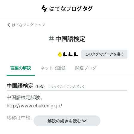
はてなブログ トップ
中国語検定
このタグでブログを書く
言葉の解説
ネットで話題
関連ブログ
中国語検定
(
社会
)
【
ちゅうごくごけんてい
】
中国語検定試験。
http://www.chuken.gr.jp/
略称は
中検
。
解説の続きを読む