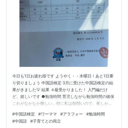
今日も1日お疲れ様です ようやく・・木曜日！あと1日乗
り切りましょう 中国語検定 3月に受けた中国語検定の結
果がきました💡 結果 ４級受かりました！ 入門編だけ
ど、嬉しいです ●勉強時間 育児しながら勉強時間の確保
これがなかなか難しい。特に私は朝弱いので、夜しかで
きません😢 夜に勉強する懸念点としては ・子供が就寝
#
中国語検定
#
ワーママ
#
アラフォー
#
勉強時間
し、家事終了後となるためスタートが22時くらいからに
#
中国語
#
子育てとの両立
なる ・たまに子供と寝落ちし、勉強しそびれる という問