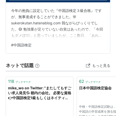
今年の抱負に設定していた『中国語検定３級合格』です
が、無事達成することができました。🌸
sukerokutan.hatenablog.com 我ながらびっくりでし
た。😅 勉強量が足りていない自覚はあったので、「今回
もダメぽ😵‍💫」と思っていましたが、ここ数日、「あれ？
ひょっとして受かっているかも？」という謎の予感があ
#
中国語検定
り、中国語検定のサイトで合否発表が出ていないか、毎
日チェックするようになっていました。 その「予感」と
いうのは、「今回の合格はまぐれだから、級数に見合っ
ネットで話題
もっと見る
た実力をつけるにはもう少し勉強しないと」という意識
の変化のようなものでした。日常で漢字を見れば中国語
読みに挑戦したり、頭の中に浮か…
118
62
ブックマーク
ブックマーク
mike_wo on Twitter: "またしてもすご
日本中国語検定協会
い求人発見💦 都内の会社。 必要な資格
👉中国語検定1級もしくはネイティブ
クラスの語学力 基本給142,000〜 は
中検・中国語検定試験は
い？🤪🤪🤪。 本当に語学というのは安
中国語の学習成果を測る
く見積もられすぎている。 中検1級な