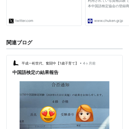
利用されている資格試験
んて合格率たった数%の…
本中国語検定協会の登録
https://t.co/rkvBEgD3Vm"
twitter.com
www.chuken.gr.jp
関連ブログ
•
平成一桁世代、奮闘中【1歳子育て】
4ヶ月前
中国語検定の結果報告