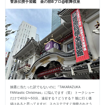
菅原伝授手習鑑 昼の部Bプロ@歌舞伎座
抽選に当たった訳でもないのに『TAKARAZUKA
FANtastic Christmas』に悩んでます（笑） トークショー
だけで40分〜50分、遠征する？どうする？ 観に行く価
値はあると思ってますが、スカステですぐ放映されそう