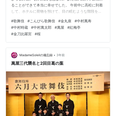
ることができて本当に幸せでした。 午前中に高松に到着
して、ホテルに荷物を預けて、目の眩むような階段をあ
がり金刀比羅神社に参詣。 その後、金刀比羅神社にある
#
歌舞伎
#
こんぴら歌舞伎
#
金丸座
#
中村萬寿
資生堂パーラー『神椿カフェ』でランチ。 座っても足が
#
中村時蔵
#
中村萬太郎
#
萬屋
#
紅梅亭
震えてました（笑） ゆっくりランチして、金刀比羅神社
#
金刀比羅宮
#
桜
の満開の桜を堪能しながら降りてきて金丸座へ。 こんぴ
ら歌舞伎は二代目中村吉右衛門丈、澤村藤十郎丈、中村
勘九郎丈（十八代中村勘三郎丈）の3人が金丸座で歌舞伎
をという強い熱意で1985年に…
•
MadameSoleilの備忘録
3年前
萬屋三代襲名と2回目葛の葉