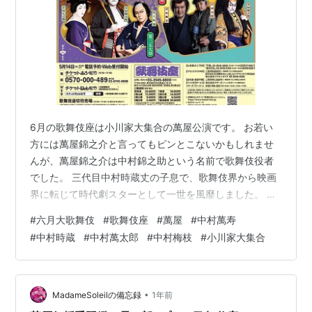
6月の歌舞伎座は小川家大集合の萬屋公演です。 お若い
方には萬屋錦之介と言ってもピンとこないかもしれませ
んが、萬屋錦之介は中村錦之助という名前で歌舞伎役者
でした。 三代目中村時蔵丈の子息で、歌舞伎界から映画
界に転じて時代劇スターとして一世を風靡しました。 最
期を看取った妻は元宝塚スターの甲にしき。 つい最近ま
#
六月大歌舞伎
#
歌舞伎座
#
萬屋
#
中村萬寿
で東京宝塚劇場の支配人をされていて、入場や退場の
#
中村時蔵
#
中村萬太郎
#
中村梅枝
#
小川家大集合
時、玄関に立ってご挨拶されていました。 今は知る人も
少なくなりましたが、歌舞伎座の6月は萬屋錦之介が
1982年に病に倒れるまで、毎年萬屋錦之介公演でした。
その錦之介の母が萬屋のゴッドマザーの小川ひな氏で
•
MadameSoleilの備忘録
1年前
す。 その六月歌舞伎座公演に向けての決起…