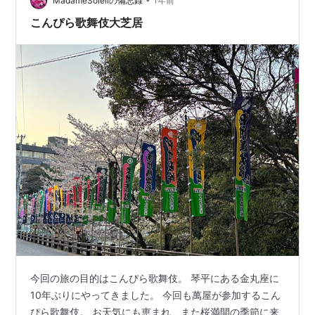
午前11時開演です。 『毛谷村』 六助を初役で中村萬太郎
MadameSoleilの備忘録
1年前
丈。 こんな萬太郎丈が…
こんぴら歌舞伎大芝居
今回の旅の目的はこんぴら歌舞伎。 琴平にある金丸座に
10年ぶりにやってきました。 今回も萬屋が参加するこん
ぴら歌舞伎。 お天気にも恵まれ、また桜満開の季節に来