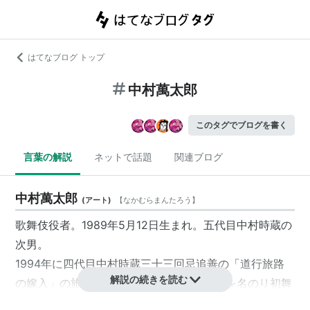
はてなブログ トップ
中村萬太郎
このタグでブログを書く
言葉の解説
ネットで話題
関連ブログ
中村萬太郎
(
アート
)
【
なかむらまんたろう
】
歌舞伎役者。1989年5月12日生まれ。五代目中村時蔵の
次男。
1994年に四代目中村時蔵三十三回忌追善の「道行旅路
解説の続きを読む
の嫁入」の旅の若者の役で初代
中村萬太郎
を名のり初舞
台を踏んだ。