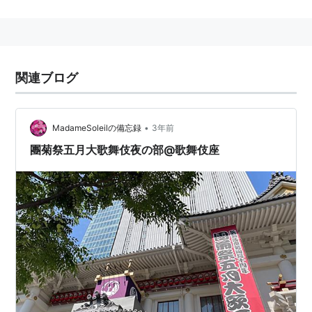
関連ブログ
•
MadameSoleilの備忘録
3年前
團菊祭五月大歌舞伎夜の部@歌舞伎座