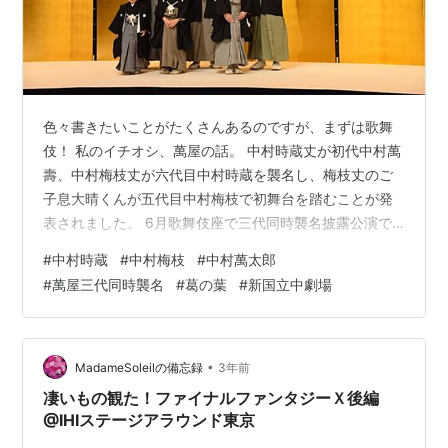
色々書きたいことがたくさんあるのですが、まずは歌舞
伎！ 私のイチオシ、萬屋の話。 中村時蔵丈が初代中村萬
壽、中村梅枝丈が六代目中村時蔵を襲名し、梅枝丈のご
子息大晴くんが五代目中村梅枝で初舞台を踏むことが発
表されました。 6月歌舞伎座で三代同時襲名披露公演で
す。 https://www.oricon.co.jp/news/2311239/full/ 同時
#
中村時蔵
#
中村梅枝
#
中村萬太郎
に中村獅童丈の二人のご子息も初舞台。 テレビや映画に
#
萬屋三代同時襲名
#
葛の葉
#
新国立中劇場
出ている中村獅童丈の方がワイドショー的には美味しい
らしく、獅童さんと二人の息子ばかり取り上げられるの
が非常にモヤリますが、萬屋一門の大看板は中村時蔵で
すからね！ テレビ屋で歌舞伎のこと知らない人…
•
MadameSoleilの備忘録
3年前
凄いもの観た！ファイナルファンタジーＸ後編
@IHIステージアラウンド東京