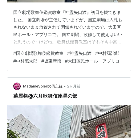
国立劇場歌舞伎鑑賞教室『神霊矢口渡』初日を観てきま
した。 国立劇場が主催していますが、国立劇場は入札も
されないまま放置されて閉鎖されていますので、大田区
民ホール・アプリコで。 国立劇場、改修して使えばいい
と思うのですけどね… 歌舞伎鑑賞教室はそもそも中高生
を対象に昭和42年から始まっています。 私が子どもの頃
#
国立劇場歌舞伎鑑賞教室
#
神霊矢口渡
#
中村鴈治郎
にもお世話になりまして、学校から鑑賞教室に行きまし
#
中村萬太郎
#
坂東新悟
#
大田区民ホール・アプリコ
た。 『歌舞伎のみかた』という解説が歌舞伎の前につい
ていて、歌舞伎を初めて観る方にも優しいはじめの一歩
です。 しかも1幕のみですし、チケット代も安いのでおす
すめです。 今回は中村萬太郎丈が解説でしたので、大喜
•
MadameSoleilの備忘録
2ヶ月前
びでチケットを購入。 最近の鑑賞…
萬屋祭@六月歌舞伎座昼の部