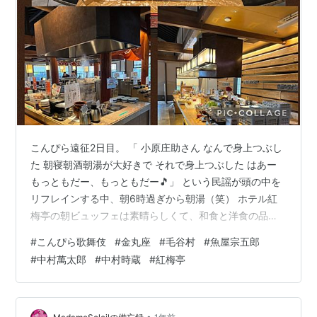
こんぴら遠征2日目。 「 小原庄助さん なんで身上つぶし
た 朝寝朝酒朝湯が大好きで それで身上つぶした はあー
もっともだー、もっともだー🎵」 という民謡が頭の中を
リフレインする中、朝6時過ぎから朝湯（笑） ホテル紅
梅亭の朝ビュッフェは素晴らしくて、和食と洋食の品数
の多いことと言ったら、凄かったです。 紅梅亭はもちろ
#
こんぴら歌舞伎
#
金丸座
#
毛谷村
#
魚屋宗五郎
ん、どこのお店もこんぴら歌舞伎見物のお客さんを大歓
#
中村萬太郎
#
中村時蔵
#
紅梅亭
迎で、琴平町は温かかったです。 ホテルの朝食会場のミ
ニチュアののぼりが可愛かった♡ そして、チェックアウ
トして荷物を預けて金丸座に。 こんぴら歌舞伎第一部は
•