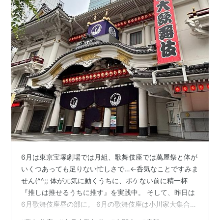
6月は東京宝塚劇場では月組、歌舞伎座では萬屋祭と体が
いくつあっても足りない忙しさで…←呑気なことですみま
せん(^^;; 体が元気に動くうちに、ボケない前に精一杯
『推しは推せるうちに推す』を実践中。 そして、昨日は
6月歌舞伎座昼の部に。 6月の歌舞伎座は小川家大集合の
萬屋祭。 昼の部は『金閣寺』『戻駕』『子連れ狼』とい