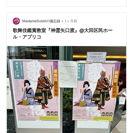
りは一人ずつ、素踊りで。最初の玉兎は、小学校１年生
の大晴クンが長い踊りをきっちりと。とても上手で驚き
•
ました。間違えずに堂々と舞台度胸も満点で、すばらし
MadameSoleilの備忘録
1ヶ月前
い。（どうやら練習では間違えていたらしいですが、…
歌舞伎鑑賞教室『神霊矢口渡』@大田区民ホー
ル・アプリコ