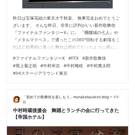
昨日は宝塚花組の東京大千秋楽。 無事完走おめでとうご
ざいます。 そんな昨日、非常に評判がいい新作歌舞伎
『ファイナルファンタジーX』に。 『髑髏城の七人』や
『メタルマクベス』で通ったこの360°回転する劇場をこ
れほど効果的に使った舞台は初めてだったように感じま
した。映像の使い方、豪華というか、壮大というか、素
#
ファイナルファンタジーX
#
FFX
#
新作歌舞伎
晴らしかったです, お席は9列センターブロック。 このイ
#
尾上菊之助
#
中村米吉
#
中村梅枝
#
中村萬太郎
ラストはこの歌舞伎のための描き下ろしだそうで、写真
#
IHIステージアラウンド東京
撮影OKでした。 ステージアラウンド東京の迫力が伝わる
といいな。プログラムの菊之助丈の『いつの時代にも戦
争や災害、さまざまな不幸が存在してきました。悲しみ
•
「初めての歌舞伎を楽しもう」munakatayoko’s blog
4年
を乗り越え、未来をつくりたいとい…
前
中村時蔵後援会 舞踊とランチの会に行ってきた
【帝国ホテル】