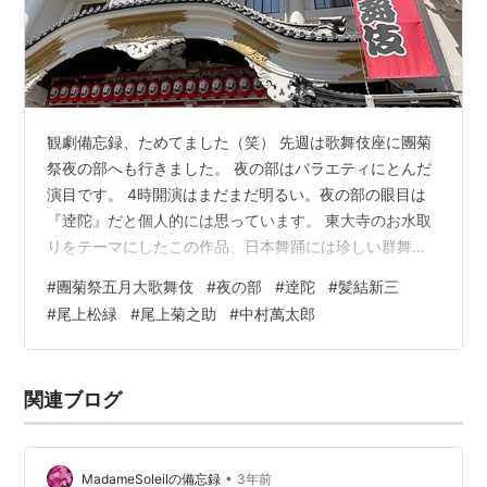
観劇備忘録、ためてました（笑） 先週は歌舞伎座に團菊
祭夜の部へも行きました。 夜の部はバラエティにとんだ
演目です。 4時開演はまだまだ明るい。夜の部の眼目は
『逹陀』だと個人的には思っています。 東大寺のお水取
りをテーマにしたこの作品、日本舞踊には珍しい群舞が
観られます。 力強く、硬派の群舞。 宝塚の群舞とは違う
#
團菊祭五月大歌舞伎
#
夜の部
#
逹陀
#
髪結新三
歌舞伎の群舞、たくさんの人に見ていただきたい！ なか
#
尾上松緑
#
尾上菊之助
#
中村萬太郎
なか上演されない演目で、歌舞伎座では20年ぶり、前回
の上演は日生劇場で13年前でした。 次回はいつ⁇中村梅
枝丈が青衣の女人で尾上左近丈としっとりと幻想的に踊
関連ブログ
る場面もあります。 が、最後は尾上松緑丈を中心に巳之
助丈、萬太郎丈、歌昇丈、右近…
•
MadameSoleilの備忘録
3年前