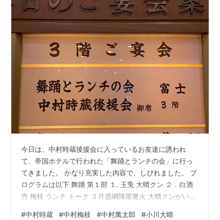
今日は、中村時蔵後援会に入っているお友達に誘われ
て、帝国ホテルで行われた「舞踊とランチの会」に行っ
てきました。 かなり充実した内容で、しびれました。 プ
ログラムは以下 舞踊 第１部 １. 玉兎 大晴クン ２．白酒
売 梅枝 ランチ トーク ３月盛綱陣屋篝火 大晴クンがいた
だくご褒美 舞踊 第2部 3 まかしょ 萬太郎 4. 助六 時蔵 ト
#
中村時蔵
#
中村梅枝
#
中村萬太郎
#
小川大晴
ーク 夏休み ７月紅葉狩 舞踊 第１部 １. 玉兎 大晴クン 踊