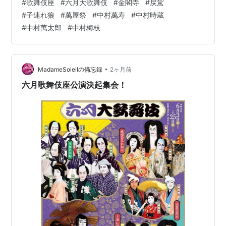
#
歌舞伎座
#
六月大歌舞伎
#
金閣寺
#
戻駕
う全く違う趣の3作でした。 『金閣寺』では歌舞伎三姫
#
子連れ狼
#
萬屋祭
#
中村萬寿
#
中村時蔵
のひとつ、雪姫を中村時蔵。 古典をやらせたら若手ナン
#
中村萬太郎
#
中村梅枝
バー1の女方の中村時蔵丈。 桜舞い散る舞台に佇む姿の存
在感。 美しく、品があって、色気もある圧巻の雪姫でし
た。 4月歌舞伎座で時蔵丈は三姫の中で最も位が高いと
言われる八重垣姫は赤…
•
MadameSoleilの備忘録
2ヶ月前
六月歌舞伎座公演決起集会！