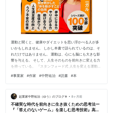
運動と聞くと、健康やダイエットを思い浮かべる人が多
いかもしれません。 しかし本書で語られているのは、そ
れだけではありません。 運動は、心にも脳にも大きな影
響を与える。 そして、人生そのものを前向きに変える力
を持っている。 『スタンフォード式 人生を変える運動の
科学』は、科学的な視点から、運動の本当の価値を教え
#
事業家
#
作家
#
中野祐治
#
読書
#
本
てくれる一冊です。 「運動＝つらいもの」というイメー
ジが、大きく変わる内容でした。 1．運動は「脳」を変え
る 本書で特に印象的だったのは、運動が脳に与える影響
•
です。 体を動かすことで、集中力や記憶力、発想力まで
起業家中野祐治（ゆう）のブログ☆
8ヶ月前
高まる。 つまり、運動は単なる体づくりではなく、思考
不確実な時代を前向きに生き抜くための思考法ー
力を高める行為でもあるという…
『「答えのないゲーム」を楽しむ思考技術』高松