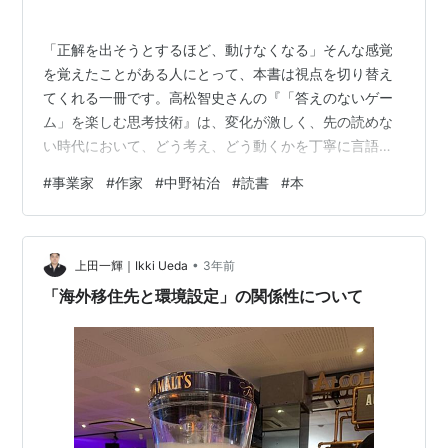
智史
「正解を出そうとするほど、動けなくなる」そんな感覚
を覚えたことがある人にとって、本書は視点を切り替え
てくれる一冊です。高松智史さんの『「答えのないゲー
ム」を楽しむ思考技術』は、変化が激しく、先の読めな
い時代において、どう考え、どう動くかを丁寧に言語化
しています。 ビジネスも人生も、もはや用意された正解
#
事業家
#
作家
#
中野祐治
#
読書
#
本
はありません。だからこそ、“不確実さ”そのものとの向き
合い方が問われている。今回も、特に印象に残った3つの
視点をご紹介します。 1. 正解探しをやめた瞬間、行動が
•
始まる 多くの人が立ち止まる理由は、「間違えたくな
上田一輝｜Ikki Ueda
3年前
い」という気持ちです。しかし本書では、答えのない世
「海外移住先と環境設定」の関係性について
界では「正しさ」を探すよりも、「仮説…