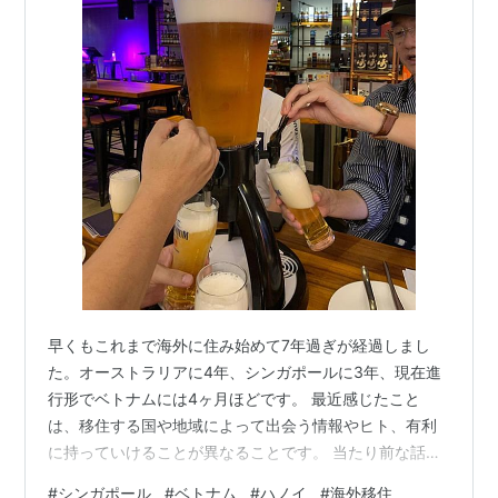
早くもこれまで海外に住み始めて7年過ぎが経過しまし
た。オーストラリアに4年、シンガポールに3年、現在進
行形でベトナムには4ヶ月ほどです。 最近感じたこと
は、移住する国や地域によって出会う情報やヒト、有利
に持っていけることが異なることです。 当たり前な話で
ありますが、これを深掘りして考えることで、どこの国
#
シンガポール
#
ベトナム
#
ハノイ
#
海外移住