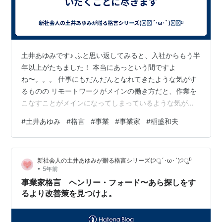
土井あゆみです♪ ふと思い返してみると、入社からもう半
年以上がたちました！ 本当にあっという間ですよ
ね〜。。。 仕事にもだんだんとなれてきたような気がす
るものの リモートワークがメインの働き方だと、作業を
こなすことがメインになってしまっているような気がし
ます(ﾟ∀ﾟ) 私は、仕事へのモチベーションを上げたい時に
#
土井あゆみ
#
格言
#
事業
#
事業家
#
稲盛和夫
は、事業を立ち上げている方の格言を調べることにして
います♪ 今日は、日本の多くの経営者に影響と与えている
稲盛和夫さんです！ 稲盛さんの言葉を見ていると、仕事
新社会人の土井あゆみが贈る格言シリーズ(੭ु´･ω･`)੭ु⁾⁾
は想いが大切なんだとすごく学びになります。 どのよう
•
5年前
な仕事をしていても、「もっと良くするんだ」とか、
事業家格言 ヘンリー・フォード〜あら探しをす
「絶対にうまくいかせよう」という…
るより改善策を見つけよ。