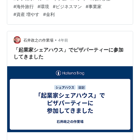
や地域に住むかの一つの軸にできます。また、コロナ禍
#
海外旅行
#
環境
#
ビジネスマン
#
事業家
でヒトや情報の行き来するスピードがより早くなったこ
#
資産 増やす
#
金利
とで、よりこのマインドセットを持つ必要があります。
まず背景としては、東南アジアを中心とした各国の就労
ビザやリタイヤメントビザの要件が引き上がったことを
かんたんに説明します。今回はシンガポールを例…
•
石井政之の作業場
4年前
「起業家シェアハウス」でピザパーティーに参加
してきました