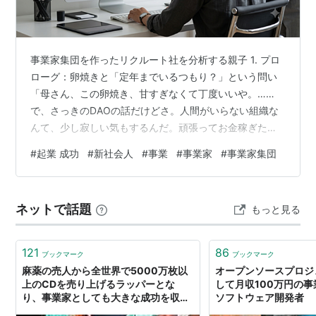
事業家集団を作ったリクルート社を分析する親子 1. プロ
ローグ：卵焼きと「定年までいるつもり？」という問い
「母さん、この卵焼き、甘すぎなくて丁度いいや。……
で、さっきのDAOの話だけどさ。人間がいらない組織な
んて、少し寂しい気もするんだ。頑張ってお金稼ぎたい
けど、こうやって携帯握りしめて部屋に閉じこもるのが
#
起業 成功
#
新社会人
#
事業
#
事業家
#
事業家集団
一生だったら怖いや。やっぱり僕は、もっと『熱い人
間』と仕事がしたいのかも」 息子がコーヒーを啜りなが
ら、少し落ち着いたトーンで言いました。私は新聞をた
ネットで話題
もっと見る
たみ、眼鏡を指で押し上げます。 「いいところに気づい
たわね。デジタルな自動実行（DAO）は効率的だけど、
爆発的なマーケットを作るのは、いつだ…
121
86
ブックマーク
ブックマーク
麻薬の売人から全世界で5000万枚以
オープンソースプロジ
上のCDを売り上げるラッパーとな
して月収100万円の
り、事業家としても大きな成功を収め
ソフトウェア開発者
ることになった男