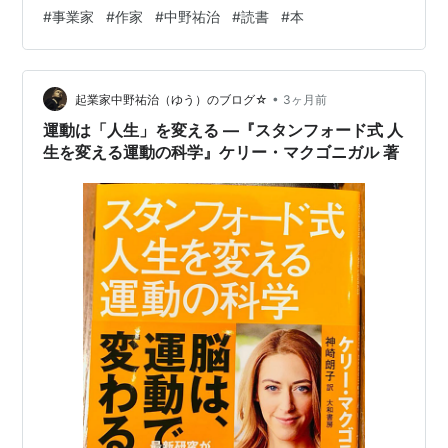
んの『最軽量のマネジメント』は、必要以上に管理しな
#
事業家
#
作家
#
中野祐治
#
読書
#
本
いことで組織の力を最大化する考え方を教えてくれる一
冊です。 管理を重くするのではなく、できる限り軽くす
る。 その発想は、これからの時代の組織運営に欠かせな
•
い視点だと感じました。 1．管理を増やすほど人は動かな
起業家中野祐治（ゆう）のブログ☆
3ヶ月前
くなる 問題が起きると、多くの組織はルールを増やしま
運動は「人生」を変える ―『スタンフォード式 人
す。 ミスが起きたら新しいルール…
生を変える運動の科学』ケリー・マクゴニガル 著