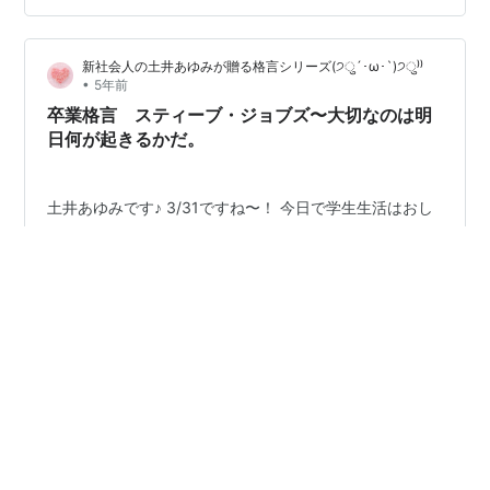
うことで、大幅に更新していて、本当にすごいです(ﾟ∀ﾟ)
そんなソフトバンクは創業者である孫正義さんが第一線
新社会人の土井あゆみが贈る格言シリーズ(੭ु´･ω･`)੭ु⁾⁾
で経営をされています！ 孫さんが東京大学で行われた
•
5年前
「Tokyo Forum 2019」でアリババの創業者のジャック・
卒業格言 スティーブ・ジョブズ〜大切なのは明
マーさんとの特…
日何が起きるかだ。
土井あゆみです♪ 3/31ですね〜！ 今日で学生生活はおし
まいで、明日から社会人になります(*^_^*) 学生生活がと
ても充実して楽しかったので、新しい環境になるのは少
し不安もありつつ、ワクワクもしています♪ 大学やバイト
の先輩で就職している方に聞くと、あの時は良かったな
ぁとか、学生時代が一番楽しいかったという人が多い気
#
土井あゆみ
#
卒業
#
格言
#
スティーブ・ジョブズ
がします。。。 でも、これからの人生のほうが長いの
#
事業家
に、過去のほうが面白いなんてもったいない！ そんな方
に、卒業と就職という一つのわかりやすい区切りでもあ
りますので、今日の格言を紹介します！ 過去を懐かしん
新社会人の土井あゆみが贈る格言シリーズ(੭ु´･ω･`)੭ु⁾⁾
でも、そこには帰れません。 であれば、私は、これまで
•
5年前