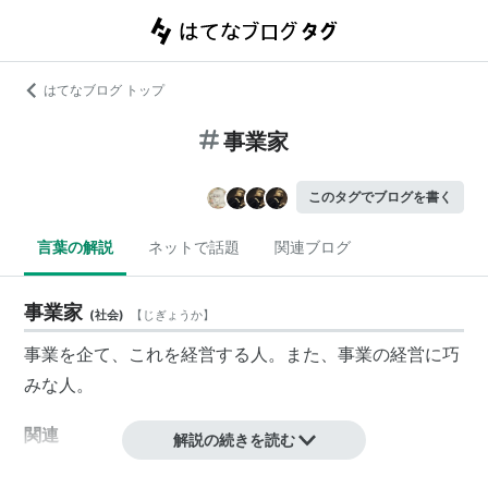
はてなブログ トップ
事業家
このタグでブログを書く
言葉の解説
ネットで話題
関連ブログ
事業家
(
社会
)
【
じぎょうか
】
事業
を企て、これを
経営
する人。また、
事業
の
経営
に巧
みな人。
関連
解説の続きを読む
企業家
、
起業家
、
創業家
、
実業家