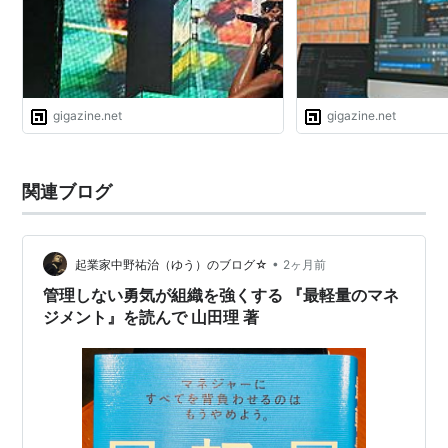
gigazine.net
gigazine.net
関連ブログ
•
起業家中野祐治（ゆう）のブログ☆
2ヶ月前
管理しない勇気が組織を強くする 『最軽量のマネ
ジメント』を読んで 山田理 著