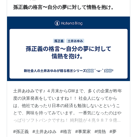
この格言をみて、もっとちゃんとせねばと痛感しまし
孫正義の格言〜自分の夢に対して情熱を抱け。
た！ なにか意味があるから、仕事も…
土井あゆみです♪ ４月末からGWまで、多くの企業が昨年
度の決算発表をしていますね！！ 社会人になってから
は、他社であったり日本の経済も勉強しないとというこ
とで、興味を持ってみています。 一番気になったのはや
っぱりソフトバンクですね！ 純利益が４兆９８７９億円
と国内企業として、過去最高の利益を達成したそうで
#
孫正義
#
土井あゆみ
#
格言
#
事業家
#
情熱
#
夢
す！ これまでの国内最高の利益はTOYOTAの２兆超とい