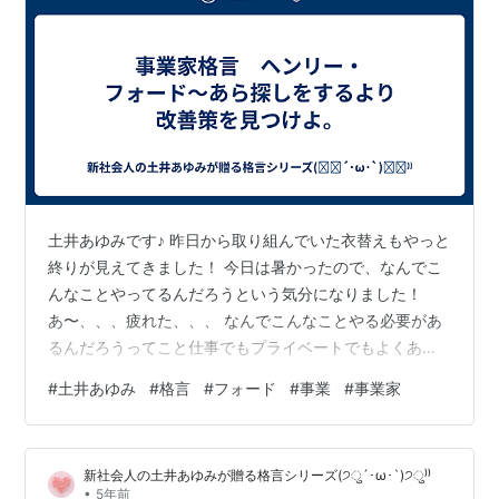
土井あゆみです♪ 昨日から取り組んでいた衣替えもやっと
終りが見えてきました！ 今日は暑かったので、なんでこ
んなことやってるんだろうという気分になりました！
あ〜、、、疲れた、、、 なんでこんなことやる必要があ
るんだろうってこと仕事でもプライベートでもよくあり
ますよね〜！ ブツブツ言ってないで、まずはやりなさい
#
土井あゆみ
#
格言
#
フォード
#
事業
#
事業家
と怒られたことがあります。 そんな時に見つけたのが今
日の格言です！ ヘンリー・フォードは、自動車会社のフ
ォードを創設しました。 また、大衆車を作ったことで、
新社会人の土井あゆみが贈る格言シリーズ(੭ु´･ω･`)੭ु⁾⁾
自動車の育ての親とも呼ばれているすごい事業家です。
•
5年前