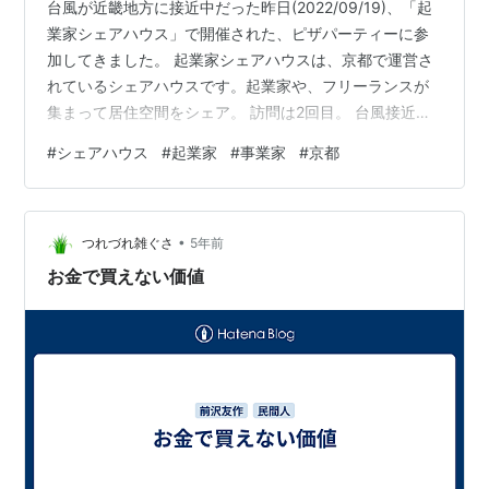
台風が近畿地方に接近中だった昨日(2022/09/19)、「起
業家シェアハウス」で開催された、ピザパーティーに参
加してきました。 起業家シェアハウスは、京都で運営さ
れているシェアハウスです。起業家や、フリーランスが
集まって居住空間をシェア。 訪問は2回目。 台風接近中
なので、参加をやめようと思っていましたが、暴風雨が
#
シェアハウス
#
起業家
#
事業家
#
京都
こない時間帯だったので、思い切って参加。 私自身、シ
ェアハウス経営をしたい、と思っています。 川崎でシェ
アハウスに2年半ほど生活して楽しく暮らせて、節約でき
•
る、雑談できる仲間がいる、という快適生活を満喫しま
つれづれ雑ぐさ
5年前
した。おなじ楽しみをこれからも体験したいので。 川崎
お金で買えない価値
から京都に移住して約9ヶ…