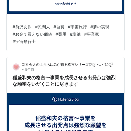
#
前沢友作
#
民間人
#
自費
#
宇宙旅行
#
夢の実現
#
お金で買えない価値
#
費用
#
訓練
#
事業家
#
宇宙飛行士
新社会人の土井あゆみが贈る格言シリーズ(੭ु´･ω･`)੭ु⁾⁾
•
5年前
稲盛和夫の格言〜事業を成長させる出発点は強烈
な願望をいだくことに尽きます