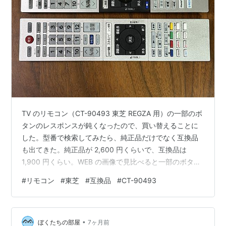
TV のリモコン（CT-90493 東芝 REGZA 用）の一部のボ
タンのレスポンスが鈍くなったので、買い替えることに
した。型番で検索してみたら、純正品だけでなく互換品
も出てきた。純正品が 2,600 円くらいで、互換品は
1,900 円くらい。WEB の画像で見比べると一部のボタン
の形状が異なるが、レビューでは機能的には問題ないよ
#
リモコン
#
東芝
#
互換品
#
CT-90493
うだった。＋700 円で安心を買うべきかとも思ったが、
面白そうなので互換品をポチってみた。 ・外観の違い
（見出し画像 上が純正）：ぱっと見は似ているが、十字
•
キーの下側のキー配置が結構違っている。特に YouTube
ぼくたちの部屋
7ヶ月前