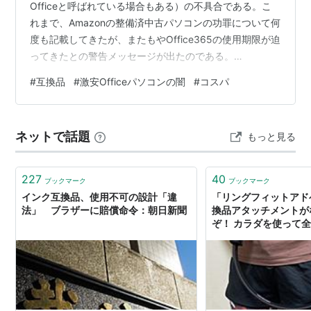
Officeと呼ばれている場合もある）の不具合である。こ
れまで、Amazonの整備済中古パソコンの功罪について何
度も記載してきたが、またもやOffice365の使用期限が迫
ってきたとの警告メッセージが出たのである。
https://amzn.to/4b6zZtS ttps://amzn.to/4sGuvwm
#
互換品
#
激安Officeパソコンの闇
#
コスパ
https://amzn.to/4aO1hW6 https://amzn.to/4kuYDa1
https://amzn.to/4kwbGIk https://amzn.to/4ktVbwn
ネットで話題
もっと見る
227
40
ブックマーク
ブックマーク
インク互換品、使用不可の設計「違
「リングフィットアド
法」 ブラザーに賠償命令：朝日新聞
換品アタッチメントが
ぞ！ カラダを使って
みました