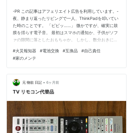
-PR この記事はアフェリエイト広告を利用しています。-
夜、静まり返ったリビングで一人、ThinkPadを叩いてい
た時のことです。 「ピピッ……」 微かですが、確実に鼓
膜を揺らす電子音。 最初はスマホの通知か、子供がソフ
ァの隙間に落としたおもちゃか。 しかし、数分おきに繰
り返されるその音は、確実に「頭上」から降り注いでい
#
火災報知器
#
電池交換
#
互換品
#
自己責任
ました。 「あ、ついに来たか……」 見上げれば、11年前
#
家のメンテ
にこの家を建てた時から、ずっと天井で見守ってくれて
いた住宅用火災警報器。 慌てて脚立を持ち出し、家中を
右往左往。音が鳴っている個体を特定する頃には、額に
薄っすら汗をかいていました。 結局、我が家の報知器
•
元 物欲 日記
6ヶ月前
は、連鎖するように…
TV リモコン代替品