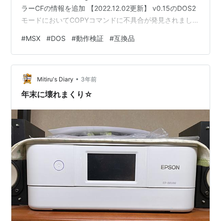
ラーCFの情報を追加 【2022.12.02更新】 v0.15のDOS2
モードにおいてCOPYコマンドに不具合が発見されました
ので、ご注意ください。 似非DOS for MSX とは 似非
#
MSX
#
DOS
#
動作検証
#
互換品
DOSの動作条件 FDD非搭載機種でも…？ 【参考】LSX-
Dodgersという互換DOSも存在する 似非DOS for MSX
の利用シーン 現状の課題 動かないDOSアプリも存在する
•
不安定になることもある …
Mitiru's Diary
3年前
年末に壊れまくり☆