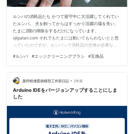
ルンバの消耗品たち かつて留守中に大活躍してくれてい
たルンバ。 犬を飼ってからはすっかり活躍の場を失い、
たまに2階の掃除をするだけになっています。
ojigatari.com それでもたまには動いてもらわないとと思
っていたのですが、ルンバって消耗品の交換が必要なん
ですね。 フィルター、メインブラシ、エッジクリーニン
#
ルンバ
#
エッジクリーニングブラシ
#
互換品
グブラシあたりが要交換の消耗品なのですが、そのうち
エッジクリーニングブラシを交換しろとルンバのアプリ
が言ってくるのでこの度交換しました。これが交換前の
•
エッジクリーニングブラシ。 しかし、このエッジクリー
蕗狩軽便図画模型工作部日記
2年前
ニングブラシ、正規品と互換品で価格差が凄いですね。
Arduino IDEをバージョンアップすることにしま
アイロボット社には申し訳ないけど…
した