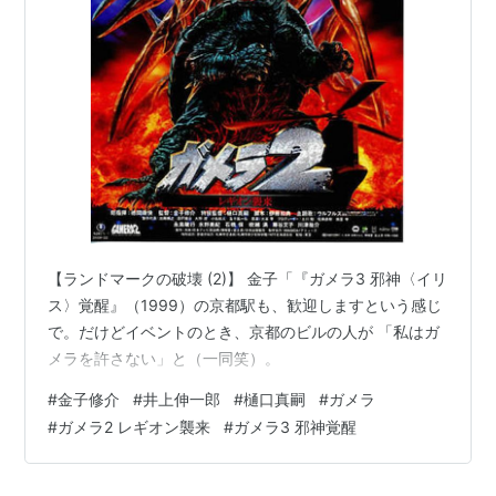
【ランドマークの破壊 (2)】 金子「『ガメラ3 邪神〈イリ
ス〉覚醒』（1999）の京都駅も、歓迎しますという感じ
で。だけどイベントのとき、京都のビルの人が 「私はガ
メラを許さない」と（一同笑）。
#
金子修介
#
井上伸一郎
#
樋口真嗣
#
ガメラ
#
ガメラ2 レギオン襲来
#
ガメラ3 邪神覚醒