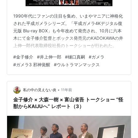
1990年代にファンの注目を集め、いまやマニアに神格化
された平成ガメラシリーズ。「平成ガメラ4Kデジタル復
元版 Blu-ray BOX」も今年改めて発売され、10月に六本
木にて金子修介監督とボックス発売元のKADOKAWAの井
上伸一郎代表取締役社長のトークショーが行われた。
#
金子修介
#
井上伸一郎
#
樋口真嗣
#
ガメラ
#
ガメラ3 邪神覚醒
#
ウルトラマンマックス
•
私の中の見えない炎
11年前
金子修介 × 大森一樹 × 富山省吾 トークショー “怪
獣からKAIJUへ” レポート（3）