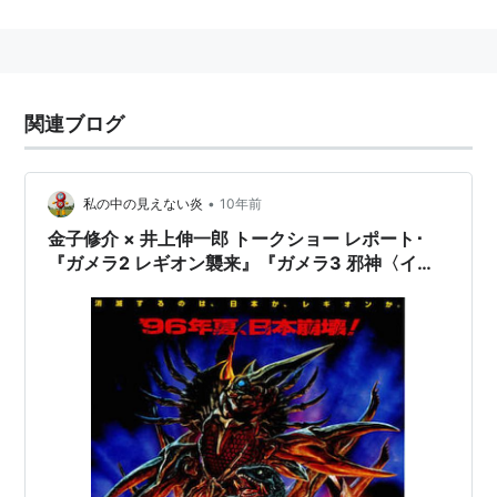
略歴
早稲田大学中退。1980年「アニメック」の編集にア
ルバイトとして参加。フリー編集時代を経て1985年
「月刊ニュータイプ」の創刊に参加。
関連ブログ
1991年「月刊ニュータイプ」編集長に就任。その後
「月刊shu shu」「月刊少年エース」などの編集長を
歴任。
•
私の中の見えない炎
10年前
2003年、角川書店代表取締役社長に就任。
金子修介 × 井上伸一郎 トークショー レポート･
『ガメラ2 レギオン襲来』『ガメラ3 邪神〈イリ
2008年、角川グループホールディングス取締役に就
ス〉覚醒』（2）
任。