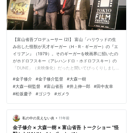
【富山省吾プロデューサー (2)】 富山「ハリウッドの生
み出した怪獣が天才ギーガー（H・R・ギーガー）の『エ
イリアン』（1979）。そのギーガーを映画界に招いたの
がホドロフスキー（アレハンドロ・ホドロフスキー）の
「DUNE」（未映像化）だったと聞いてびっくりしまし
た。ホドロフスキーとギーガーがやったら、どれほどす
#
金子修介
#
金子修介監督
#
大森一樹
ごかっただろう。ぼくらの頭の中で見るしかない。
#
大森一樹監督
#
富山省吾
#
井上伸一郎
#
田中友幸
#
松坂慶子
#
ゴジラ
#
ガメラ
•
私の中の見えない炎
11年前
金子修介 × 大森一樹 × 富山省吾 トークショー “怪