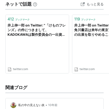
ネットで話題
もっと見る
412
119
ブックマーク
ブックマーク
井上伸一郎 on Twitter: "「けものフレ
井上伸一郎 on Twitt
ンズ」の件につきまして、
角川書店は来年の東京
KADOKAWAは製作委員会の一出資企
の出展を取りやめるこ
業にすぎないことから今まで発言を控
た。マンガ家やアニメ
えていました。私としても「けものフ
の、都の姿勢に納得が
レンズ」におけるたつき監督の功績は
がありまして。"
大いに認めております。（1/4）"
twitter.com
twitter.com
関連ブログ
•
私の中の見えない炎
10年前