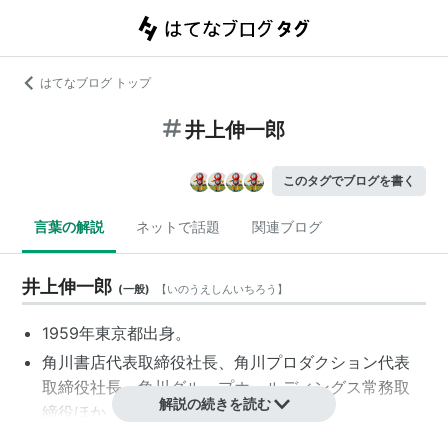
はてなブログ トップ
井上伸一郎
このタグでブログを書く
言葉の解説
ネットで話題
関連ブログ
井上伸一郎
(
一般
)
【
いのうえしんいちろう
】
1959年東京都出身。
角川書店代表取締役社長、角川プロダクション代表
取締役社長、角川グループホールディングス常務取
解説の続きを読む
締役ほか、さまざまな役職を兼任する。