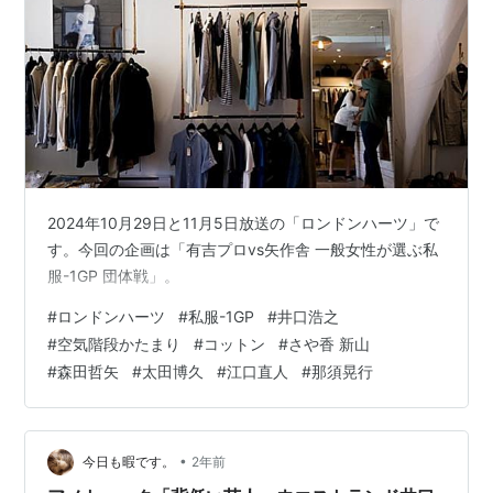
2024年10月29日と11月5日放送の「ロンドンハーツ」で
す。今回の企画は「有吉プロvs矢作舎 一般女性が選ぶ私
服-1GP 団体戦」。
#
ロンドンハーツ
#
私服-1GP
#
井口浩之
#
空気階段かたまり
#
コットン
#
さや香 新山
#
森田哲矢
#
太田博久
#
江口直人
#
那須晃行
•
今日も暇です。
2年前