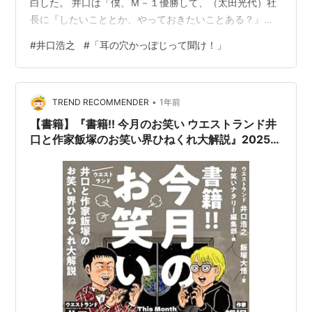
白した。 井口は「僕、Ｍ－１優勝して、（太田光代）社
長に『したいこととか、やっておきたいことある？』っ
て聞かれて、健康診断とか行ったことなかったんで、
#
井口浩之
#
「耳の穴かっぽじって聞け！」
『健康診断に行きたいです』って言って、人間ドック行
ったら」と、人生初の人間ドックへ出かけたと明かし
た。 ところが「マネジャーに病院から電話かかって来て
•
『今すぐ来てください。とんでもない数値が出ちゃいま
TREND RECOMMENDER
1年前
して』みたいになって」と驚いた病院から慌てて連絡が
【書籍】『書籍!! 今月のお笑い ウエストランド井
入ったという。 当時はＭ－１グランプリ優勝後直後…
口と作家飯塚のお笑い界ひねくれ大解説』2025年
6月25日発売