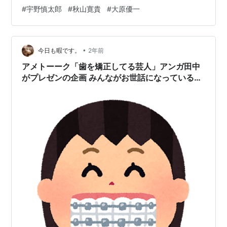
#
宇野慎太郎
#
秋山寛貴
#
大原優一
•
今日も暇です。
2年前
アメトーーク「歯を矯正してる芸人」アンガ田中
がプレゼンの企画 みんながお世話になっている矯
正歯科も紹介