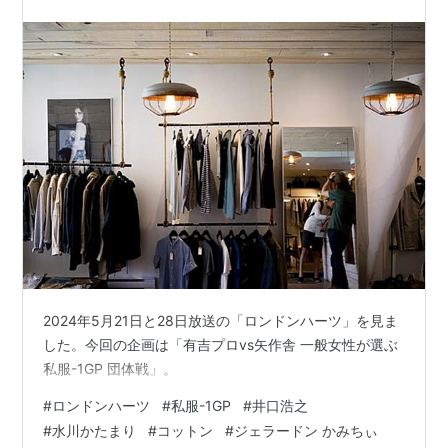
人ランキング
2024年5月21日と28日放送の「ロンドンハーツ」を見ま
した。今回の企画は「有吉プロvs矢作舎 一般女性が選ぶ
私服-1GP 団体戦」。
#
ロンドンハーツ
#
私服-1GP
#
井口浩之
#
水川かたまり
#
コットン
#
ジェラードン かみちぃ