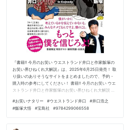
『書籍!! 今月のお笑い ウエストランド井口と作家飯塚の
お笑い界ひねくれ大解説』は、2025年6月25日発売！ 取
り扱いのありそうなサイトをまとめましたので、予約・
購入時の参考にしてください！ 書籍!! 今月のお笑い ウエ
ストランド井口と作家飯塚のお笑い界ひねくれ大解説 上
記は、Amazonの販売ページのリンクです 価格 ：1,760
#
お笑いナタリー
#
ウエストランド井口
#
井口浩之
円（税込） 発売日 ：2025年6月25日 出版社 ：宝島社 商
#
飯塚大悟
#
宝島社
#
9784299066558
品コード：9784299066558 Amazon e-hon
HMV&BOOKS online 紀伊國屋書店ウェブストア セブン
ネットショッピング 宝島CHANNEL タワーレコードオン