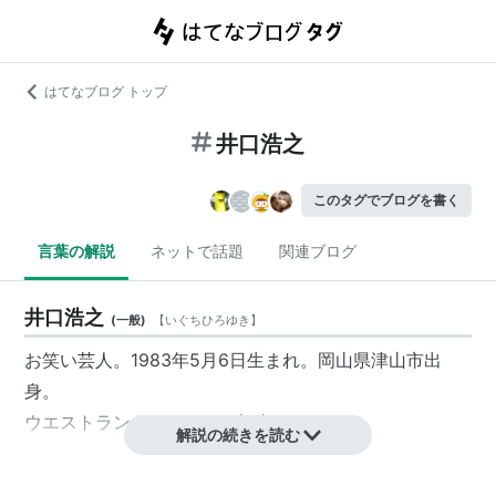
はてなブログ トップ
井口浩之
このタグでブログを書く
言葉の解説
ネットで話題
関連ブログ
井口浩之
(
一般
)
【
いぐちひろゆき
】
お笑い芸人。1983年5月6日生まれ。岡山県津山市出
身。
ウエストランド
のツッコミ担当。
解説の続きを読む