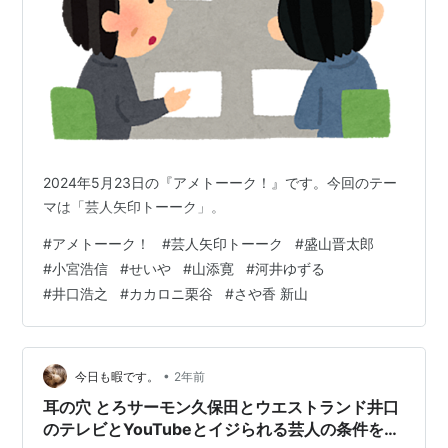
2024年5月23日の『アメトーーク！』です。今回のテー
マは「芸人矢印トーーク」。
#
アメトーーク！
#
芸人矢印トーーク
#
盛山晋太郎
#
小宮浩信
#
せいや
#
山添寛
#
河井ゆずる
#
井口浩之
#
カカロニ栗谷
#
さや香 新山
•
今日も暇です。
2年前
耳の穴 とろサーモン久保田とウエストランド井口
のテレビとYouTubeとイジられる芸人の条件を語