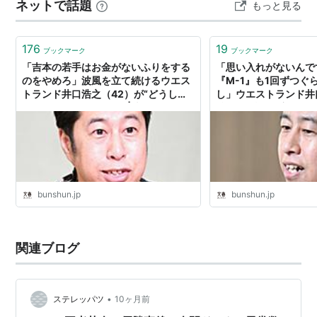
ネットで話題
もっと見る
笑いは伝統芸能の域へ。 収録内容■ラーメン屋■○○屋
②■カツアゲ■青春■井口凄い■…
176
19
ブックマーク
ブックマーク
「吉本の若手はお金がないふりをする
「思い入れがないんで
のをやめろ」波風を立て続けるウエス
『M-1』も1回ずつぐ
トランド井口浩之（42）が“どうして
し」ウエストランド井
もわかって欲しい”こと | 文春オンライ
後に“優勝して良かっ
ン
肉すぎる理由」とは |
bunshun.jp
bunshun.jp
関連ブログ
•
ステレッパツ
10ヶ月前