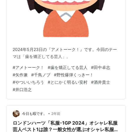
2024年5月23日の『アメトーーク！』です。今回のテー
マは「歯を矯正してる芸人」。
#
アメトーーク！
#
歯を矯正してる芸人
#
田中卓志
#
矢作兼
#
千鳥ノブ
#
野性爆弾くっきー！
#
やついいちろう
#
とにかく明るい安村
#
酒井貴士
#
井口浩之
•
今日も暇です。
2年前
ロンドンハーツ「私服-1GP 2024」オシャレ私服
芸人ベスト1は誰？一般女性が選ぶオシャレ私服芸