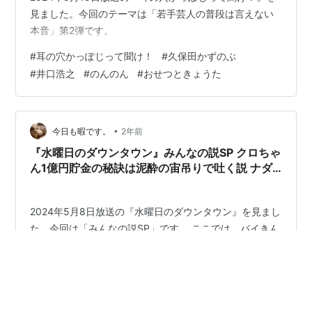
見ました。今回のテーマは「若手芸人の普段は言えない
本音」第2弾です。
#
耳の穴かっぽじって聞け！
#
久保田かずのぶ
#
井口浩之
#
のんのん
#
おせつときょうた
•
今日も暇です。
2年前
『水曜日のダウンタウン』みんなの説SP クロちゃ
ん1億円貯金の秘訣は泥酔の宙吊りで吐く説 ナダ
ルの縄文人はカミナリまなぶ？