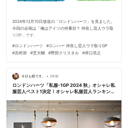
2024年12月10日放送の「ロンドンハーツ」を見ました。
今回の企画は「俺はアイツの何番目？ 仲良し芸人ウラ取
りGP」です。
#
ロンドンハーツ
#
ロンハー 仲良し芸人ウラ取りGP
#
吉村崇
#
芝大輔
#
野田クリスタル
#
井口浩之
•
今日も暇です。
2年前
ロンドンハーツ「私服-1GP 2024 秋」オシャレ私
服芸人ベスト1決定！オシャレ私服芸人ランキング
の全順位わからず