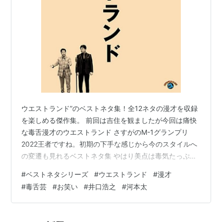
ウエストランド”のベストネタ集！全12ネタの漫才を収録
を楽しめる傑作集。 前回は吉住を観ましたが今回は痛快
な毒舌漫才のウエストランド さすがのM-1グランプリ
2022王者ですね。初期の下手な感じから今のスタイルへ
の変遷も見れるベストネタ集 やはり美点は毒気たっぷり
の井口さんの「偏見」と「毒」とテンポの良さ。放送ギ
#
ベストネタシリーズ
#
ウエストランド
#
漫才
リの絶妙な毒とラインはセンスあるなぁー 激しく吠えま
#
毒舌芸
#
お笑い
#
井口浩之
#
河本太
くる「動」の井口とそれを受け流す（あるいは気にも留
めない）「静」の河本。 「それ、みんな薄々思ってるよ
ね？」という本音を代弁する面白さ痛快な毒で爽快なな