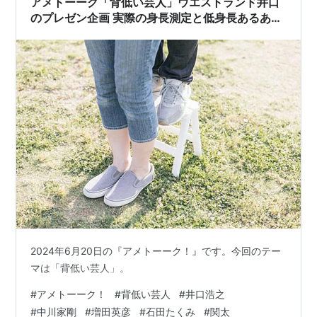
アメトーーク「背低い芸人」ウエストランド井口
のプレゼン企画 実際の身長測定と低身長あるある
蛍原も身長詐称
2024年6月20日の『アメトーーク！』です。今回のテー
マは「背低い芸人」。
#
アメトーーク！
#
背低い芸人
#
井口浩之
#
中川家剛
#
増田英彦
#
石田たくみ
#
関太