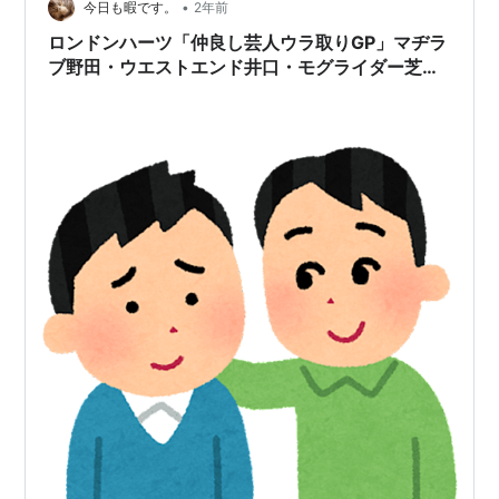
ライン Ne…
•
今日も暇です。
2年前
ロンドンハーツ「仲良し芸人ウラ取りGP」マヂラ
ブ野田・ウエストエンド井口・モグライダー芝・
ノブコブ吉村と本当に仲が良いのは誰？