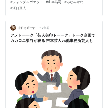
#
ジャングルポケット
#
山本浩司
#
みなみかわ
#
江口直人
•
今日も暇です。
2年前
アメトーーク「芸人矢印トーーク」トーク企画で
カカロニ栗谷が寝る 吉本芸人vs他事務所芸人も