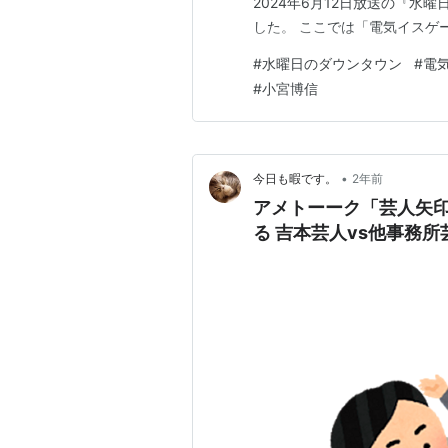
2024年6月12日放送の『水
した。 ここでは「電気イスゲ
#
水曜日のダウンタウン
#
電
#
小宮博信
•
今日も暇です。
2年前
アメトーーク「芸人矢
る 吉本芸人vs他事務所