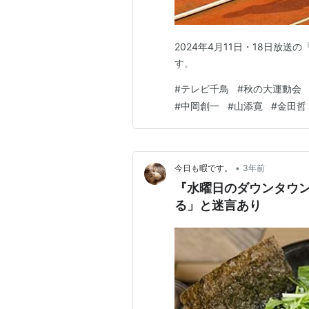
2024年4月11日・18日放
す。
#
テレビ千鳥
#
秋の大運動会
#
中岡創一
#
山添寛
#
金田哲
•
今日も暇です。
3年前
『水曜日のダウンタウ
る」と迷言あり