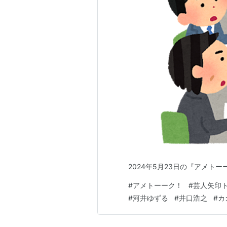
2024年5月23日の『アメ
#
アメトーーク！
#
芸人矢印
#
河井ゆずる
#
井口浩之
#
カ