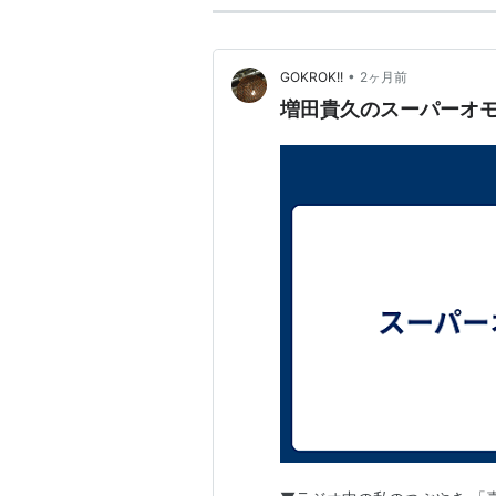
•
GOKROK!!
2ヶ月前
増田貴久のスーパーオモシ