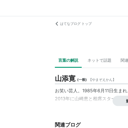
はてなブログ トップ
言葉の解説
ネットで話題
関
山添寛
(
一般
)
【
やまぞえかん
】
お笑い芸人。1985年6月11日生ま
2013年に
山崎恵
と相席スタートを
関連ブログ