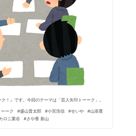
トーーク！』です。今回のテーマは「芸人矢印トーーク」。
トーーク
#
盛山晋太郎
#
小宮浩信
#
せいや
#
山添寛
カロニ栗谷
#
さや香 新山