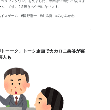
曜日のダウンタウン』を見ました。今回は企画が2つありま
ーム」です。2週続きの企画になります。
気イスゲーム
#
岡野陽一
#
山添寛
#
みなみかわ
印トーーク」トーク企画でカカロニ栗谷が寝
芸人も