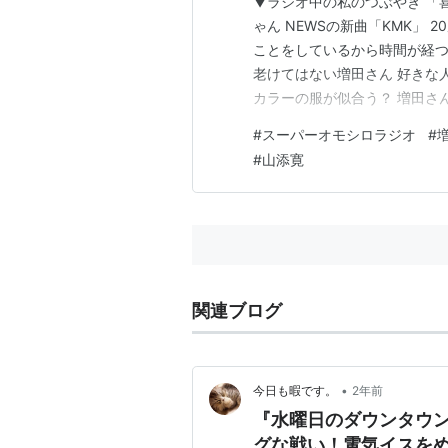
▼ラジオ中の私のつぶやき 「
ゃん NEWSの新曲「KMK」
ことをしているから時間が経つ
老けてはない増田さん 好きな
カラーの服が似合う？ 増田さ
がある 山添さんからのコメン
#
スーパーオモシロラジオ
#
らか お店で偶然会うことが多い
#
山添寛
増田さん おもしろが難しい…
関連ブログ
•
今日も暇です。
2年前
『水曜日のダウンタウ
グな戦い！電気イスを