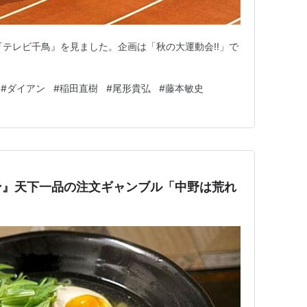
送の『テレビ千鳥』を見ました。企画は「秋の大運動会!!」で
#
ダイアン
#
稲田直樹
#
尾形貴弘
#
藤本敏史
ン』天下一品の注文ギャンブル「中野は荒れ