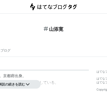
山添寛
連ブログ
はてな
れ。京都府出身。
はてな
結成し、ツッコミを担当している。
はてな
解説の続きを読む
Copyrig