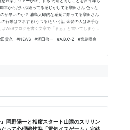
喜怒哀楽」ツアーが終了する 先週と同じことを言う塚ち
 20周年からだいぶ経ってる感じがしてる増田さん 色々な
のが早いのか？ 浦島太郎的な感覚に陥ってる増田さん
人の行動はマネする(うつる)という話 金髪の人は派手な
んはWEBブログを書く文章で「まぁ」と書いてしまう癖
トだ！ そっか山添さんのライブの作家が太郎ちゃんだか
増田貴久
#
NEWS
#
塚田僚一
#
A.B.C-Z
#
宮島咲良
増田さん 江頭さんが作詞をしたA.B.C-Zの曲が好きな
ン』岡野陽一と相席スタート山添のスリリン
めぐって心理戦炸裂「電気イスゲーム」完結