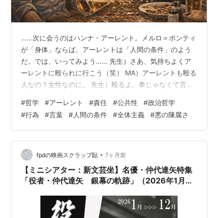
……次に会うのはハンナ・アーレント。メルロ＝ポンティ
が「身体」ならば、アーレントは「人間の条件」のよう
だ。では、いってみよう…… 先生）さあ、気持ちよくア
ーレントに殴られに行こう（笑） MA）アーレントも殴る
人なの？女性なのに。 先生）殴るよ。拳じゃなくて言葉
で（しかも手加減なし）。アーレントは「女性だから優
#
哲学
#
アーレント
#
責任
#
公共性
#
政治哲学
しい」みたいな期待を、たぶん最初に粉砕してくるタイ
#
行為
#
言葉
#
人間の条件
#
全体主義
#
悪の陳腐さ
プ（笑）。ただ、ハイデガーみたいな“修行僧パンチ”じゃ
なくて、現実政治と人間理解で正面から来る。 では名刺
交換いくね。 ◇ ハンナ・アーレント（Hannah Arendt）
生没年：1906–1975出身：ドイツ（当時は独立市だった
•
fpdの映画スクラップ貼
7ヶ月前
リンデン…
【ミニシアター：新文芸坐】名優・仲代達矢特集
「役者・仲代達矢 銀幕の軌跡」（2026年1月か
ら12月までの1年間）