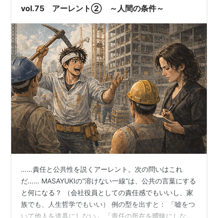
vol.75 アーレント② ～人間の条件～
……責任と公共性を説くアーレント。次の問いはこれ
だ…… MASAYUKIの“溶けない一線”は、公共の言葉にする
と何になる？ （会社役員としての責任感でもいいし、家
族でも、人生哲学でもいい） 例の型を出すと： 「嘘をつ
いて他人を道具にしない」 「責任の所在を曖昧にしな