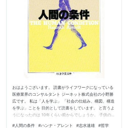
おはようございます。 読書がライフワークになっている
医療業界のコンサルタント ジーネット株式会社の小野勝
広です。 私は「人を学ぶ」 「社会の仕組み、構図、構造
を学ぶ」ことを 目的として読書をしています。 と言うよ
うになったのは 10年くらい前からでしょうか。 子供の頃
から読書は好きだったのですが 中学、高校は野球部に入
#
人間の条件
#
ハンナ・アレント
#
志水速雄
#
哲学