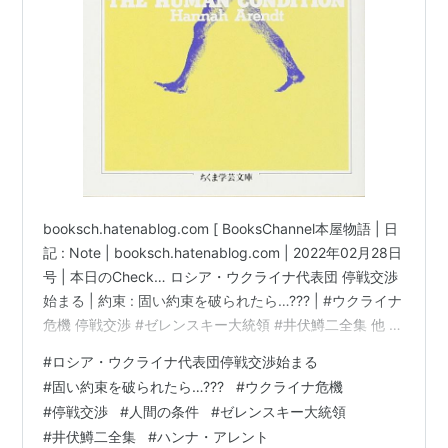
booksch.hatenablog.com [ BooksChannel本屋物語 | 日
記 : Note | booksch.hatenablog.com | 2022年02月28日
号 | 本日のCheck… ロシア・ウクライナ代表団 停戦交渉
始まる | 約束 : 固い約束を破られたら…??? | #ウクライナ
危機 停戦交渉 #ゼレンスキー大統領 #井伏鱒二全集 他 |
本日のCheck:ロシア･ウクライナ代表団 停戦交渉始まる
#
ロシア・ウクライナ代表団停戦交渉始まる
注視 www.youtube.com 本日のCheck : ゼレンスキー氏
#
固い約束を破られたら…???
#
ウクライナ危機
が新たなメッセージ公開 ベラルーシが、ロシア軍の侵攻
#
停戦交渉
#
人間の条件
#
ゼレンスキー大統領
に加わらないコトを祈りつつ… www.…
#
井伏鱒二全集
#
ハンナ・アレント