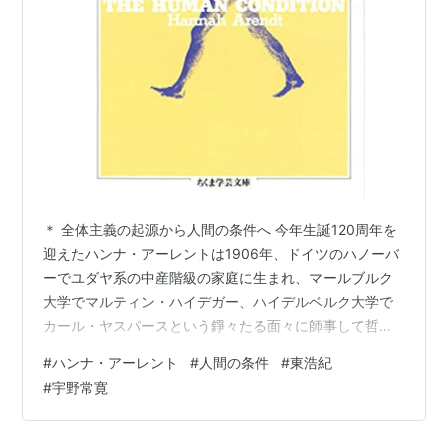
＊ 全体主義の起源から人間の条件へ 今年生誕120周年を
迎えたハンナ・アーレントは1906年、ドイツのハノーバ
ーでユダヤ系の中産階級の家庭に生まれ、マールブルク
大学でマルティン・ハイデガー、ハイデルベルク大学で
カール・ヤスパースという錚々たる面々に師事して哲学
を学び、博士論文『アウグスティヌスにおける愛の観
#
ハンナ・アーレント
#
人間の条件
#
東浩紀
念』を執筆したのち、19世紀初頭のベルリンでロマン派
#
宇野常寛
の文人などを集めたサロンを主宰したユダヤ人女性ラー
エル・ファルンハーゲンの評伝を書いています。 1933年
に政権を掌握したナチスの迫害を怖れたアーレントは母