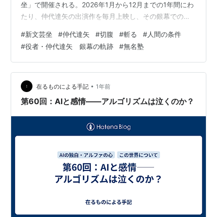
坐」で開催される。2026年1月から12月までの1年間にわ
たり、仲代達矢の出演作を毎月上映し、その銀幕での歩
みをたどる長期企画となる。 仲代達矢は、専属俳優とい
#
新文芸坐
#
仲代達矢
#
切腹
#
斬る
#
人間の条件
う枠にとらわれずフリーとして活動し、小林正樹、黒澤
#
役者・仲代達矢 銀幕の軌跡
#
無名塾
明、岡本喜八ら日本映画を代表する巨匠監督の作品に数
多く出演。 一方で、俳優養成所「無名塾」を主宰し、後
進の育成にも力を注ぐなど、俳優として独自の道を切り
開いてきた存在。 本特集では、そんな仲代達矢の映画人
•
在るものによる手記
1年前
生を銀幕で振り返るべく、1年間にわた…
第60回：AIと感情――アルゴリズムは泣くのか？