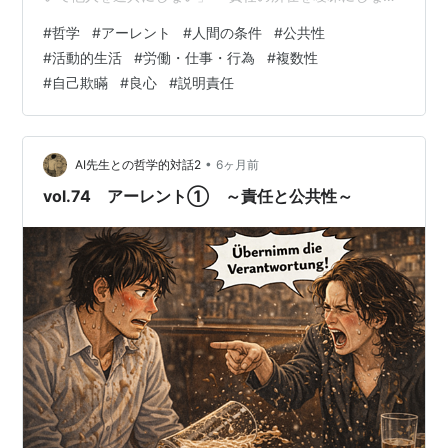
い」 「逃げるにしても筋は通す」 「弱い立場にだけ犠牲
#
哲学
#
アーレント
#
人間の条件
#
公共性
を押し付けない」 あなたの一線は、どんな文になる？ ◇
#
活動的生活
#
労働・仕事・行為
#
複数性
公共世界に生きるって… MA）「最終的に自分を裏切らな
#
自己欺瞞
#
良心
#
説明責任
いこと」かな。 ボクは聖人君子でもないし、仕事の鬼で
もない。具合が悪くなれば逃げるし、上手く回すために
は嘘もつく。でも、その時に感じる後ろめたさには向き
合っている。 後ろ…
•
AI先生との哲学的対話2
6ヶ月前
vol.74 アーレント① ～責任と公共性～