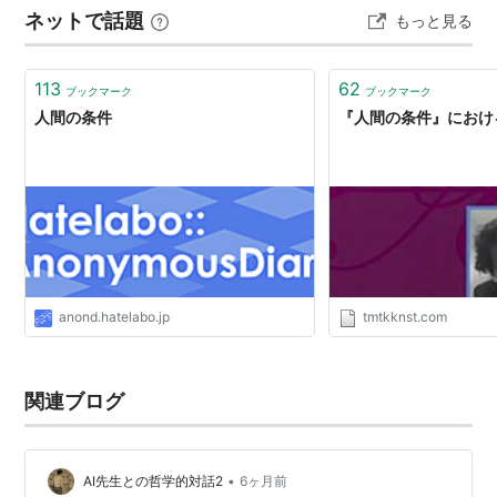
ネットで話題
もっと見る
親とともに出国し、プラハからジュネーブを経てパリへ
逃亡し、中東パレスチナにユダヤ人の…
113
62
ブックマーク
ブックマーク
人間の条件
『人間の条件』におけ
anond.hatelabo.jp
tmtkknst.com
関連ブログ
•
AI先生との哲学的対話2
6ヶ月前