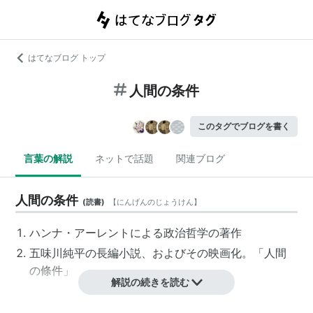
はてなブログ トップ
人間の条件
このタグでブログを書く
言葉の解説
ネットで話題
関連ブログ
人間の条件
(
読書
)
【
にんげんのじょうけん
】
ハンナ・アーレントによる政治哲学の著作
五味川純平の長編小説、およびその映画化。「人間
の條件」
解説の続きを読む