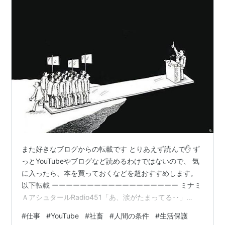
また好きなブログからの転載です とりあえず読んで✋ ず
っとYouTubeやブログなど読めるわけではないので、 気
に入ったら、本を買っておくなどを超おすすめします。
以下転載 ーーーーーーーーーーーーーーーーーー ミナミ
ＡアシュタールRadio451「あ、涙がたまってる･･」
vol.923 「あ、涙がたまってる･･」vol.924 「その思いが
#
仕事
#
YouTube
#
社畜
#
人間の条件
#
生活保護
あなたの尊厳なのです」 ーーーーーーーーーーーーーー