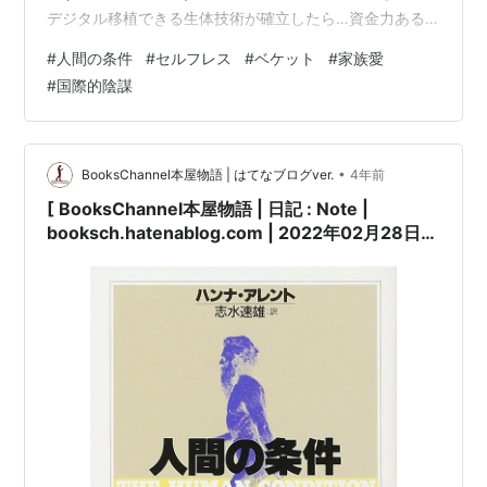
デジタル移植できる生体技術が確立したら…資金力ある
人間は別の物理的人体に記憶や感情（本人としてのアイ
#
人間の条件
#
セルフレス
#
ベケット
#
家族愛
デンティティ）とともに移り第二の人生を送るようにな
#
国際的陰謀
るか。いや結局移り棲む固体は実物の生身の人間であ
り、— Andy S. の雑記帳 (andy-e49er) (@Accurasal)
2022年3月2日 映画 : 2015年 :
https://g.co/kgs/5v5887…
•
BooksChannel本屋物語 | はてなブログver.
4年前
[ BooksChannel本屋物語 | 日記 : Note |
booksch.hatenablog.com | 2022年02月28日号
| 本日のCheck… ロシア・ウクライナ代表団 停戦
交渉始まる | 約束 : 固い約束を破られたら…??? | #
ウクライナ危機 停戦交渉 #ゼレンスキー大統領 #
井伏鱒二全集 他 |