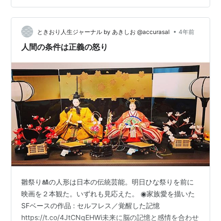
ーーーー 今日のアシュタールからのメッセージをお伝え
しますね＾＾「こんにちは こうしてお話できることに感
•
謝します。もうみなさんはお気づきだと思いますが、気
ときおり人生ジャーナル by あきしお ⁦‪@accurasal‬⁩
4年前
づきながらも、まだそんなことは信じられないと思っ
人間の条件は正義の怒り
て…
雛祭り🎎の人形は日本の伝統芸能。明日ひな祭りを前に
映画を２本観た。いずれも見応えた。 ◉家族愛を描いた
SFベースの作品 : セルフレス／覚醒した記憶
https://t.co/4JtCNqEHWi未来に脳の記憶と感情を合わせ