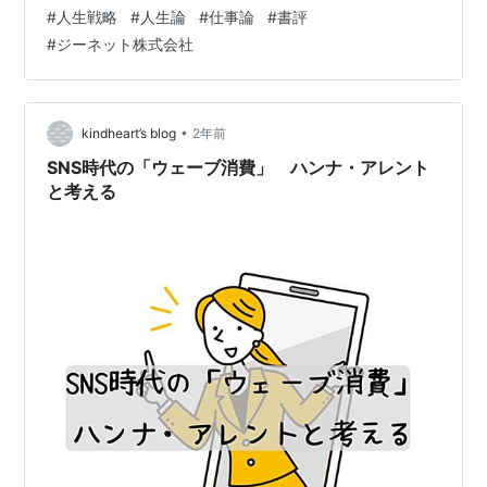
り 完全に野球小僧になっていました。 大学も野球推薦で
#
人生戦略
#
人生論
#
仕事論
#
書評
入ったくらいでしたけど さすがに周囲のメンバーのレベ
#
ジーネット株式会社
ルの高さに圧倒され オレは野球の道では先がない。 そん
なことを考えて 読書に勤しむようになったのですね。 20
代、30代は貪るように 様々なジャンルの本を読み漁りま
した。 …
•
kindheart’s blog
2年前
SNS時代の「ウェーブ消費」 ハンナ・アレント
と考える