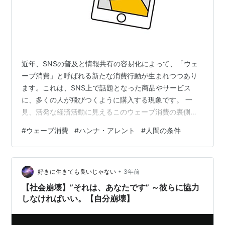
近年、SNSの普及と情報共有の容易化によって、「ウェ
ーブ消費」と呼ばれる新たな消費行動が生まれつつあり
ます。これは、SNS上で話題となった商品やサービス
に、多くの人が飛びつくように購入する現象です。 一
見、活発な経済活動に見えるこのウェーブ消費の裏側に
は、個人の主体性と社会参加の危機が潜んでいるのでは
#
ウェーブ消費
#
ハンナ・アレント
#
人間の条件
ないでしょうか。 情報収集、自己表現、他者とのつなが
りという、本来SNSがもたらすはずだったポジティブな
側面は、時に「いいね」や「フォロワー数」という指標
•
にすり替えられ、自己実現や承認欲求、帰属意識までも
好きに生きても良いじゃない
3年前
が経済活動として消費される世の中になってしまったの
【社会崩壊】”それは、あなたです” ～彼らに協力
です。 哲学者のハンナ・アレントが現代社会を…
しなければいい。【自分崩壊】