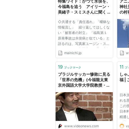
特集ワイド：かつて水俣を、
アニ
今福島を追う アイリーン・
神社
美緒子・スミスさんに聞く -
の村
毎日ｊｐ(毎日新聞)
がら
◇共通する「責任逃れ」「曖昧な
情報流し」 繰り返してほしくな
い「被害者の対立」 「福島第１
原発事故は水俣病と似ている」と
語るのは、写真家ユージン・スミ
スさん（７８年死去）と共に水俣
mainichi.jp
w
病を世界に知らしめたアイリー
ン・美緒子・スミスさん（６１）
だ。今回の原発事故と「日本の公
19
11
ブックマーク
ブ
害の原点」との共通点とは何な
ブラジルサッカー惨敗に見る
しゃ
の...
「世界の危機」(今福龍太東
福 
京外国語大学大学院教授・文
化人類学者) -マル激
日本
れる
この
日本
精通
お召
www.videonews.com
va
切の