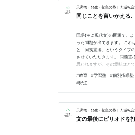
天満橋・蒲生・都島の塾｜☆逆転合格
同じことを言いかえる
国語(主に現代文)の問題で、
った問題が出てきます。 これ
と「同義置換」というタイプの
させていただきます。 同義置
思われますが、その意味はとて
るところ「言い換え問題」に過
#
教育
#
学習塾
#
個別指導塾
優劣を決めるという学校側の
#
野江
ている、ともいえます。 その
天満橋・蒲生・都島の塾｜☆逆転合格
文の最後にピリオドを