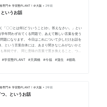
•
専門☆ 学習塾PLANT！＠大阪
2年前
、というお話
よく「〇〇とは何(どういうこと)か。答えなさい。」とい
は学年問わず出てくる問題で、あえて難しい言葉を使う
問題になります。 今日はこれについて少しだけお話を
換、という言葉自体には、あまり聞きなじみがないかと
も単純です。 同じ意味の言葉で置き換えること、つま
ぎません。 ただ、この言い換え問題を使って受験生の
#
学習塾PLANT
#
天満橋
#
今福
#
蒲生
#
都島
自信がある以上、攻略法を知らないと解けないものになっ
攻略法は、単純ですが、…
•
専門☆ 学習塾PLANT！＠大阪
2年前
打つ、というお話