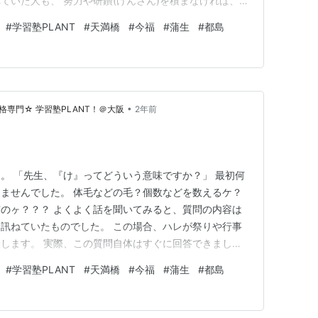
ていた人も、 努力や研鑽(けんさん)を積まなければ、た
う、という教訓です。 自分の能力だけで何とかするの
#
学習塾PLANT
#
天満橋
#
今福
#
蒲生
#
都島
勉強の世界でだって変わりません。 どれだけセンスが良
ないとどこか…
•
専門☆ 学習塾PLANT！＠大阪
2年前
。 「先生、『け』ってどういう意味ですか？」 最初何
ませんでした。 体毛などの毛？個数などを数えるケ？
のヶ？？？ よくよく話を聞いてみると、質問の内容は
訊ねていたものでした。 この場合、ハレが祭りや行事
します。 実際、この質問自体はすぐに回答できました
えにすぐに出てこない例もあるものだなぁ、と感じまし
#
学習塾PLANT
#
天満橋
#
今福
#
蒲生
#
都島
呂合わせでしか覚えていなくて、その意味がおろそかに
しれません。 この質問は暗…