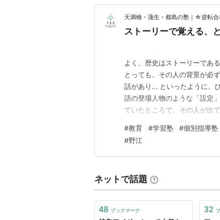
天満橋・蒲生・都島の塾｜☆逆転合格
ストーリーで覚える、
よく、歴史はストーリーである
とっても、その人の背景が必
話があり... といったよう
語の登場人物のような「設定」
ていたところで、その人が出
その人はメインのストーリー
#
教育
#
学習塾
#
個別指導塾
し、 もっと言えばストーリー
#
野江
度、解像度も高まるといえるで
ネットで話題
48
32
ブックマーク