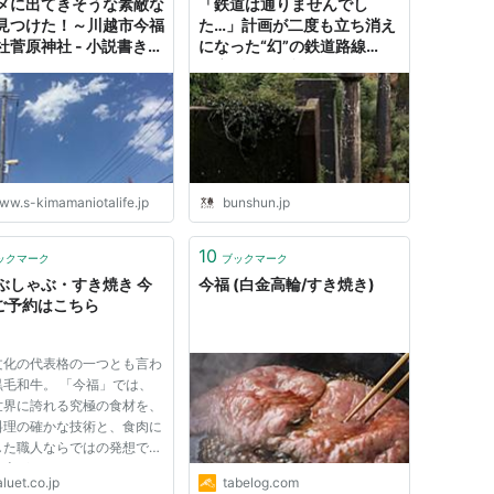
メに出てきそうな素敵な
「鉄道は通りませんでし
見つけた！～川越市今福
た…」計画が二度も立ち消え
社菅原神社 - 小説書きな
になった“幻”の鉄道路線
気ままにオタライフ
「広浜鉄道今福線」を巡って
みた | 移動編集部 | 文春オン
ライン
ww.s-kimamaniotalife.jp
bunshun.jp
10
ックマーク
ブックマーク
ぶしゃぶ・すき焼き 今
今福 (白金高輪/すき焼き)
| ご予約はこちら
文化の代表格の一つとも言わ
黒毛和牛。 「今福」では、
世界に誇れる究極の食材を、
料理の確かな技術と、食肉に
した職人ならではの発想で、
し上がりいただきます。 一
luet.co.jp
tabelog.com
妥協なく厳選された極上素材