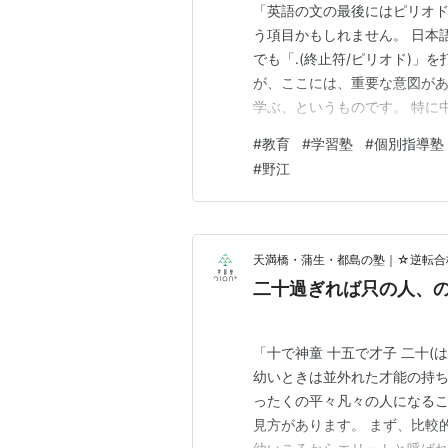
「英語の文の最後にはピリオド
う項目かもしれません。 日本
でも「.(終止符/ピリオド)」
が、ここには、重要な意図があ
学ぶ、というものです。 特に
るケースはよく見られます。 
#
教育
#
学習塾
#
個別指導塾
ですが、この悔しさこそが口
#
野江
一見すると「しょうもないミス
天満橋・蒲生・都島の塾｜☆逆転合格
二十過ぎれば只の人、
「十で神童 十五で才子 二十(
幼いときは並外れた才能の持
ったくの平々凡々の人になる
見方があります。 まず、比較