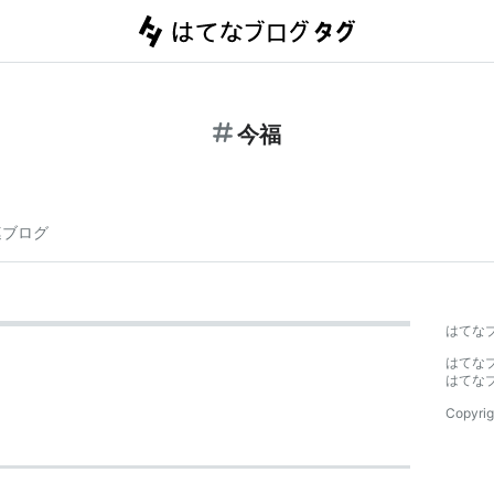
今福
連ブログ
はてな
はてな
はてな
Copyrig