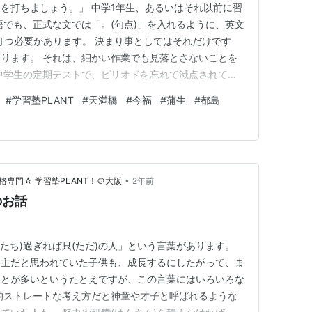
を打ちましょう。」 中学1年生、あるいはそれ以前に習
語でも、正式な文では「。(句点)」を入れるように、英文
を打つ必要があります。 決まり事としてはそれだけです
ります。 それは、細かい作業でも見落とさないことを
中学生の定期テストで、ピリオドを忘れて減点されてい
減点されてしまった生徒さんは総じて悔しさを感じるの
#
学習塾PLANT
#
天満橋
#
今福
#
蒲生
#
都島
酸っぱく「ピリオドを打ってください」という理由です。
」だからこそ、…
•
専門☆ 学習塾PLANT！＠大阪
2年前
のお話
はたち)過ぎれば只(ただ)の人」という言葉があります。
ち主だと思われていた子供も、成長するにしたがって、ま
ことが多いというたとえですが、この言葉にはいろいろな
的ストレートな考え方だと神童や才子と呼ばれるような