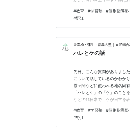
幼いころからエリートと呼ばれ
だの人と同じようになってしま
#
教育
#
学習塾
#
個別指導塾
には限界があります。 それは
#
野江
くても、やり方や努力量が足り
天満橋・蒲生・都島の塾｜☆逆転合格
ハレとケの話
先日、こんな質問がありました
について話しているのかわかり
霞ヶ関などに使われる地名固有
「ハレとケ」の「ケ」のことを
などの非日常で、ケが日常を表
が、セットで覚えているがゆ
#
教育
#
学習塾
#
個別指導塾
た。 ある意味語呂合わせを語
#
野江
なっている現象と似ているかも