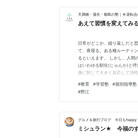
天満橋・蒲生・都島の塾｜☆逆転合格
あえて習慣を変えてみ
日常がどこか、繰り返しだと思
て、夜寝る。ある種ルーティ
るといえます。 しかし、人間
はいわゆる馴化(じゅんか)と
激に対して大きく反応して活性
活性化しなくなっていくとい
#
教育
#
学習塾
#
個別指導塾
とを取り入れてみるとよいかも
#
野江
ので、 普段と違う場所で作業
グルメ＆旅行ブログ 今日もhappy
ミシュラン★ 今福の