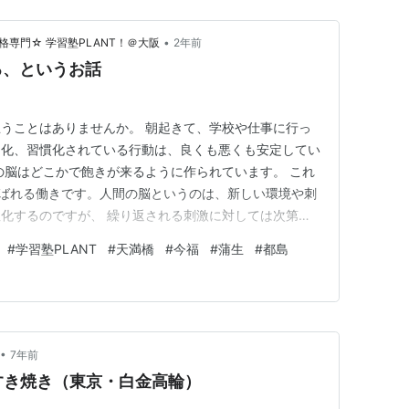
•
専門☆ 学習塾PLANT！＠大阪
2年前
る、というお話
うことはありませんか。 朝起きて、学校や仕事に行っ
ン化、習慣化されている行動は、良くも悪くも安定してい
の脳はどこかで飽きが来るように作られています。 これ
呼ばれる働きです。人間の脳というのは、新しい環境や刺
化するのですが、 繰り返される刺激に対しては次第に
われています。つまり、少しずつでもよいので、新しいこ
#
学習塾PLANT
#
天満橋
#
今福
#
蒲生
#
都島
しれません。 それこそ環境や刺激を変えることになる
をしてみたり、通勤/通…
•
7年前
すき焼き（東京・白金高輪）