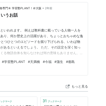
•
専門☆ 学習塾PLANT！＠大阪
2年前
というお話
といわれます。 例えば教科書に載っている人物一人を
ずあり、何か歴史上の活躍があり、ちょっとおちゃめな逸
に、ひとつひとつのエピソードを掘り下げられる、いわば物
があるといえるでしょう。 ただ、その設定を深く知っ
てくる物語自体を知らなければ何の意味もありません。
でどんな活躍をしたのか、を注目しなければいけません
#
学習塾PLANT
#
天満橋
#
今福
#
蒲生
#
都島
そのものを理解しておいたほうが、登場人物への理解
しょう。 そのため、歴史の…
もっと見る
31
ブックマーク
ブックマーク