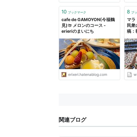
のみ
供す
10
8
ブックマーク
ブ
き。
cafe de GAMOYON(今福鶴
マラ
節...
見)🍈 メロンのコース -
民衆
erieriのまいにち
稿：
erixeri.hatenablog.com
w
関連ブログ