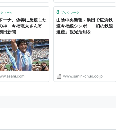
を使用し、最高の状態でご提
る しゃぶしゃぶとすき焼
8
ックマーク
ブックマーク
 旬の食材を贅沢に使った季
ドーナ、偽善に反逆した
山陰中央新報 - 浜田で広浜鉄
の神 今福龍太さん寄
道今福線シンポ 「幻の鉄道
朝日新聞
遺産」観光活用を
ww.asahi.com
www.sanin-chuo.co.jp