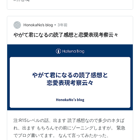
響小なバグは長期化する傾向に。 政府の「例外庁」が収
束予測を発表する世界。 『神さまがまちガえる』4巻よ
り（仲谷鳰／KADOKAWA） 主人公の中学生男子の"紺"は
親元を離れて（？）シェアハウスに下宿。 ヒロインの、
•
HonokaNo’s blog
3年前
シェアハウスの大…
やがて君になるの読了感想と恋愛表現考察云々
注:R15レベルの話、出ます 読了感想なので多少のネタば
れ、出ます もちろんその前にゾーニングしますが。 緊急
でブログ書いてます。 なんて言ってみたかった、