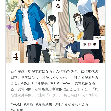
百合漫画『やがて君になる』の作者の現作。 ほぼ現代の
日本。世界は少し、おかしくなった。 『神さまがまちガ
える』4巻より（仲谷鳰／KADOKAWA） 異常気象なら
ぬ、異常現象・超常現象が断続的に起こるように。 「周
期性例外事象」、通称「バグ」。 ある時は1日が27時間
になったり、ある時は人類全員が突然迷子になったり。
#
AQM
#
漫画
#
漫画感想
#
神さまがまちガえる
大規模・影響大なバグは短期で収束し、逆に小規模・影
#
仲谷鳰