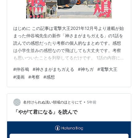
はじめに この記事は電撃大王2021年12月号より連載が始
まった仲谷鳰先生の新作「神さまがまちガえる」の1話を
読んでの感想だったり考察の個人的なまとめです。感想
は小学生並みの感想なので飛ばしても大丈夫です。考察
も思いついたことを列挙してるだけです。 1話の内容につ
いて猛烈に触れているので未読の方はブラウザバックし
#
仲谷鳰
#
神さまがまちガえる
#
神ちガ
#
電撃大王
てメロンブックスに紙の本を買いに行くかAmazonで電子
#
漫画
#
考察
#
感想
版を購入することを強く推奨します 月刊コミック 電撃大
王 2021年12月号KADOKAWAAmazon
•
名付けられぬ浅い領域のほとりにて
5年前
「やがて君になる」を読んで