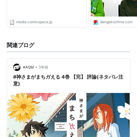
media.comicspace.jp
dengekionline.com
関連ブログ
•
#AQM
3年前
#神さまがまちガえる 4巻 【完】 評論(ネタバレ注
意)