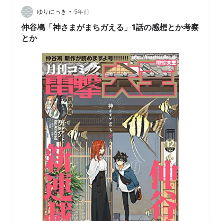
元を離れて（？）シェアハウスに下宿。 ヒロインの、シ
•
ゆりにっき
5年前
ェアハウスの大家…
仲谷鳰「神さまがまちガえる」1話の感想とか考察
とか