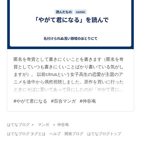
匿名を奇貨として書きにくいことを書きます（匿名を奇
貨としていつも書きにくいことばかり書いている気がし
ますが）。 以前citrusという女子高生の恋愛が主題のア
ニメを途中から偶然視聴しました。原作を買いに行った
ときにそばに置いてあって目にしたのが「やがて君にな
る」（仲谷鳰・KADOKAWA電撃コミックスNEXT）で
#
やがて君になる
#
百合マンガ
#
仲谷鳰
す。そういうコミックスがあることは知っていて、でも
なぜか手を出さずにいました。はてなの今週のお題が
「一気読みした漫画」なのですが、第4波に入ってから啓
はてなブログ
>
マンガ
>
仲谷鳰
文堂で手をのばしてしまい、週一ペースで買っていま
はてなブログ タグとは
ヘルプ
開発ブログ
はてなブログトップ
す。やはり女子高生の恋愛が主題のコミックスで、これ