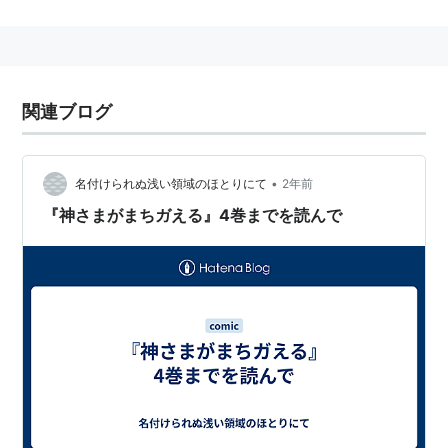
ビュー。
月刊コミック電撃大王2015年5月号から百合漫画『
やが
て君になる
』を連載中。
関連ブログ
リスト::漫画家
•
名付けられぬ浅い領域のほとりにて
2年前
『神さまがまちガえる』4巻までを読んで