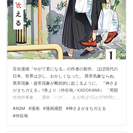
百合漫画『やがて君になる』の作者の新作。 ほぼ現代の
日本。世界は少し、おかしくなった。 異常気象ならぬ、
異常現象・超常現象が断続的に起こるように。 『神さま
がまちガえる』1巻より（仲谷鳰／KADOKAWA） 「周期
性例外事象」、通称「バグ」。 ある時は1日が27時間に
なったり、ある時は人類全員が突然迷子になったり。 大
#
AQM
#
漫画
#
漫画感想
#
神さまがまちガえる
規模・影響大なバグは短期で収束し、逆に小規模・影響
#
仲谷鳰
小なバグは長期化する傾向に。政府の「例外庁」が収束
予測を発表する世界。 『神さまがまちガえる』1巻より
（仲谷鳰／KADOKAWA） 主人公の中学生男子の"紺"は親