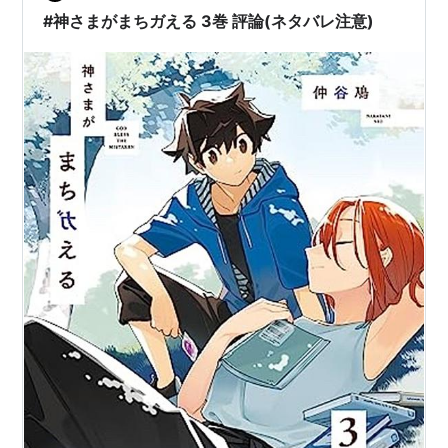
い旨の表現もあるのですが）。 いつも…
#神さまがまちガえる 3巻 評論(ネタバレ注意)