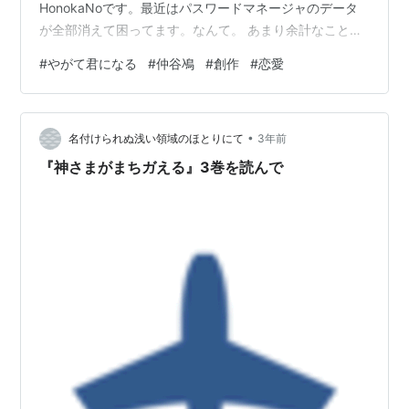
HonokaNoです。最近はパスワードマネージャのデータ
が全部消えて困ってます。なんて。 あまり余計なことを
離さないうちに本題に行きましょう。 やっと、やがて君
#
やがて君になる
#
仲谷鳰
#
創作
#
恋愛
になるを読みました。今までアニメは見てたんですけど
ね。 何で急にこのタイミングで熱が入ったかっていう
と、少し自分語りが入りますが。 ふと縁があって、TSx
•
百合な小説を書くことになりました。その時の資料集
名付けられぬ浅い領域のほとりにて
3年前
め、それ以上に自分と向き合った時に出てきた作品の一
『神さまがまちガえる』3巻を読んで
つがそれで。そしてアニメをAbe…