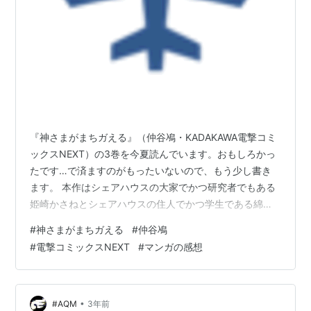
『神さまがまちガえる』（仲谷鳰・KADAKAWA電撃コミ
ックスNEXT）の3巻を今夏読んでいます。おもしろかっ
たです…で済ますのがもったいないので、もう少し書き
ます。 本作はシェアハウスの大家でかつ研究者でもある
姫崎かさねとシェアハウスの住人でかつ学生である綿矢
紺を軸に「ある特定の事象が起きるまでの猶予時間が表
#
神さまがまちガえる
#
仲谷鳰
示される」（12話）などの（想像つかぬことが発生す
#
電撃コミックスNEXT
#
マンガの感想
る）バグが起こりやすい社会での物語です。詳細は本作
をお読みいただきたいのですが3巻ではどちらかというと
表面的には平穏な話が続きます（平穏っていっても透明
人間になるバグでは顔認証ができずちっとも平穏ではな
•
#AQM
3年前