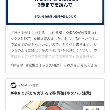
『神さまがまちガえる』（仲谷鳰・KADAKAWA電撃コミ
ックスNEXT）を最近読みました。おもしろかったです…
で済ますのがもったいないので、もう少し書きます。 い
つものように幾ばくかのネタバレをお許しください。 本
作はシェアハウスの大家でかつ研究者でもある姫崎かさ
ねとシェアハウスの住人である綿矢紺を軸に、「左右が
#
仲谷鳰
#
電撃コミックスNEXT
#
神さまがまちガえる
反転する」（4話）「正体不明の生物のイメージを具現化
する」（5話）などの（想像つかぬことが発生する）バグ
が起こりやすい社会での物語です。詳細は本作をお読み
•
いただきたいのですが「不眠バグ」が発生する8話までは
#AQM
4年前
どちらかというと比較的平穏な話が続きます（平穏って
#神さまがまちガえる 2巻 評論(ネタバレ注意)
いっても左右が反転したら入力が…