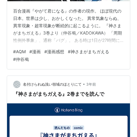
百合漫画『やがて君になる』の作者の現作。 ほぼ現代の
日本。世界は少し、おかしくなった。 異常気象ならぬ、
異常現象・超常現象が断続的に起こるように。 『神さま
がまちガえる』3巻より（仲谷鳰／KADOKAWA） 「周期
性例外事象」、通称「バグ」。 ある時は1日が27時間に
なったり、ある時は人類全員が突然迷子になったり。 大
#
AQM
#
漫画
#
漫画感想
#
神さまがまちガえる
規模・影響大なバグは短期で収束し、逆に小規模・影響
#
仲谷鳰
小なバグは長期化する傾向に。政府の「例外庁」が収束
予測を発表する世界。 主人公の中学生男子の"紺"は親元
を離れて（？）シェアハウスに下宿。 ヒロインの、シェ
アハウスの大家の美女"かさね"は、兼業で大学の教員・
•
名付けられぬ浅い領域のほとりにて
3年前
バグの研究者。 世界規…
『神さまがまちガえる』2巻までを読んで