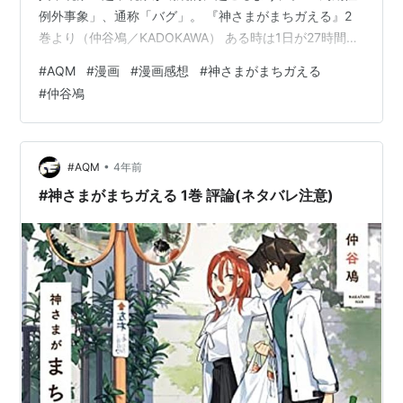
例外事象」、通称「バグ」。 『神さまがまちガえる』2
巻より（仲谷鳰／KADOKAWA） ある時は1日が27時間に
なったり、ある時は人類全員が突然迷子になったり。 大
#
AQM
#
漫画
#
漫画感想
#
神さまがまちガえる
規模・影響大なバグは短期で収束し、逆に小規模・影響
#
仲谷鳰
小なバグは長期化する傾向に。政府の「例外庁」が収束
予測を発表する世界。 主人公の中学生男子の"紺"は親元
を離れて（？）シェアハウスに下宿。 ヒロインの、シェ
アハウスの大家の美女"かさね"は、兼業で大学の教員・
•
#AQM
4年前
バグの研究者。 『神さ…
#神さまがまちガえる 1巻 評論(ネタバレ注意)