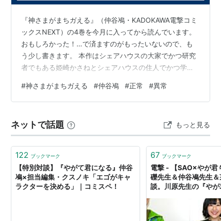
『神さまがまちガえる』（仲谷鳰・KADOKAWA電撃コミ
ックスNEXT）の4巻を今月に入ってから読んでいます。
おもしろかった！…で済ますのがもったいないので、も
う少し書きます。 本作はシェアハウスの大家でかつ研究
者でもある姫崎かさねとシェアハウスの住人でかつ学生
である綿矢紺を軸に「油脂を含むとき甘味と塩味が逆転
#
神さまがまちガえる
#
仲谷鳰
#
正常
#
異常
する」（20話）などの（想像つかぬことが発生する）異
常なバグが起こりやすい社会での物語で、この4巻がラス
トです。 幾ばくかのネタバレをお許しください。 21話22
ネットで話題
もっと見る
話ではいわゆるバグのない世界、物語の中の言葉を借り
れば「修正されるべき異常が存在しない世界」が到来し
ます。その世界は主人公の紺…
122
67
ブックマーク
ブックマーク
【特別対談】『やがて君になる』仲谷
電撃 - 【SAO×やが
鳰×担当編集・クスノキ「エゴがキャ
礫先生＆仲谷鳰先生＆
ラクターを決める」｜コミスペ！
談。川原先生の『やが