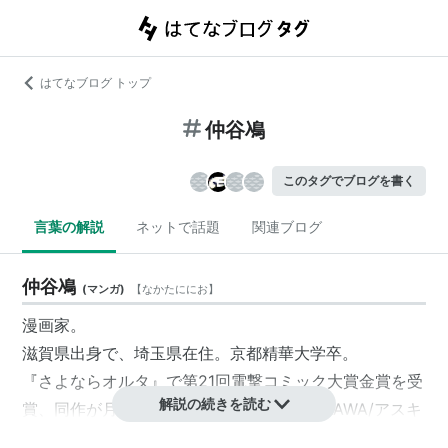
はてなブログ トップ
仲谷鳰
このタグでブログを書く
言葉の解説
ネットで話題
関連ブログ
仲谷鳰
(
マンガ
)
【
なかたににお
】
漫画家。
滋賀県出身で、埼玉県在住。京都精華大学卒。
『さよならオルタ』で第21回電撃コミック大賞金賞を受
解説の続きを読む
賞、同作が月刊コミック電撃大王（KADOKAWA/アスキ
ー・メディアワークス）2014年10月号に掲載されてデ