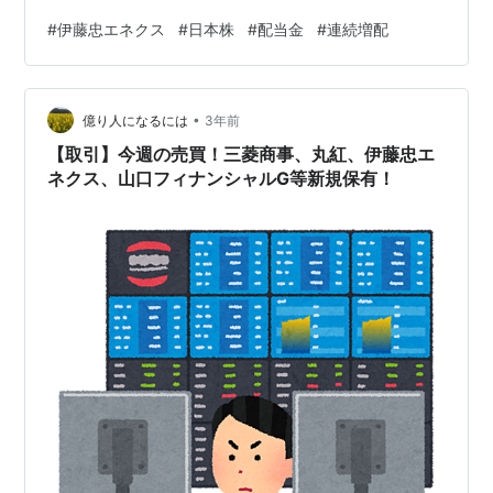
だね。 増配率も良さげな水準ですな。 業績が安定して少
#
伊藤忠エネクス
#
日本株
#
配当金
#
連続増配
しずつEPSも向上しているからな。 中間決算 今期は減収
予想となっているな。 中間決算を終えて、進捗率は
60.8%昨年には及ばないけど、2Qは稼げて盛り返してい
•
るね。 昨年の4Qみたいに、エネルギーの大きな変動がな
億り人になるには
3年前
ければ、下半期も期待できますかね？ エネルギーを扱っ
【取引】今週の売買！三菱商事、丸紅、伊藤忠エ
てい…
ネクス、山口フィナンシャルG等新規保有！