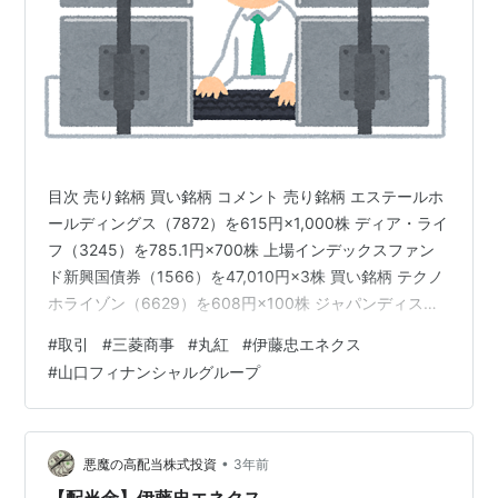
目次 売り銘柄 買い銘柄 コメント 売り銘柄 エステールホ
ールディングス（7872）を615円×1,000株 ディア・ライ
フ（3245）を785.1円×700株 上場インデックスファン
ド新興国債券（1566）を47,010円×3株 買い銘柄 テクノ
ホライゾン（6629）を608円×100株 ジャパンディスプ
レイ（6740）を41円×2,100株 丸紅（8002）を2,542円
#
取引
#
三菱商事
#
丸紅
#
伊藤忠エネクス
×100株 三菱商事（8058）を7,148円×100株 伊藤忠エネ
#
山口フィナンシャルグループ
クス（8133）を1,234円×100株 山口フィナンシャルグル
ープ（8418）を917円×100株 コメント 今週は売却資金
を使い買い注文を入れていきま…
•
悪魔の高配当株式投資
3年前