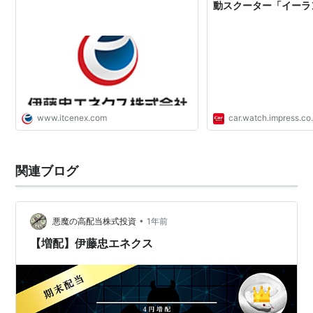
動スクーター「イーラ
www.itcenex.com
car.watch.impress.co.
関連ブログ
•
悪魔の高配当株式投資
1年前
【増配】伊藤忠エネクス