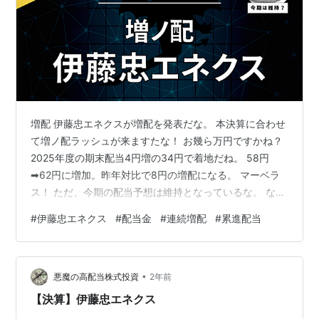
増配 伊藤忠エネクスが増配を発表だな。 本決算に合わせ
て増ノ配ラッシュが来ますたな！ お幾ら万円ですかね？
2025年度の期末配当4円増の34円で着地だね。 58円
➡62円に増加。昨年対比で8円の増配になる。 マーベラ
ス！ ただ、今期の配当予想は維持となっているな。 なん
でよぉ？ 業績が悪くなるからだな。 2025年度3月期業績
#
伊藤忠エネクス
#
配当金
#
連続増配
#
累進配当
内容は減収増益で着地だな。 売上が減少しているので、
若干苦戦し始めた感はありそうですね。営業利益増の要
因は固定資産売却益とあるので一過性となりますね。 ピ
•
ンチですかね？ 営業利益率の低い事業で売上を高めない
悪魔の高配当株式投資
2年前
と利益が出ない構造なのがキツイところだな。 2025年度
【決算】伊藤忠エネクス
のEP…