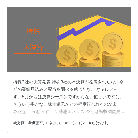
持株3社の決算発表 持株3社の本決算が発表されたな。今
期の業績見込みと配当を調べる感じだな。 なるほどっ
す。5月からは決算シーズンですからな。忙しいですな。
そういう事だな。株主還元がどの程度行われるのか楽し
みだな。 うむっす。 伊藤忠エネクス 今期は増収減益見
込みだな。ただ、昨年の最高益とほとんど変わらない水
#
決算
#
伊藤忠エネクス
#
ヨシコン
#
たけびし
準となっている。 なるほどっす・・・エネルギー扱って
いる割に業績は安定してますな。 4つの事業部門がいい