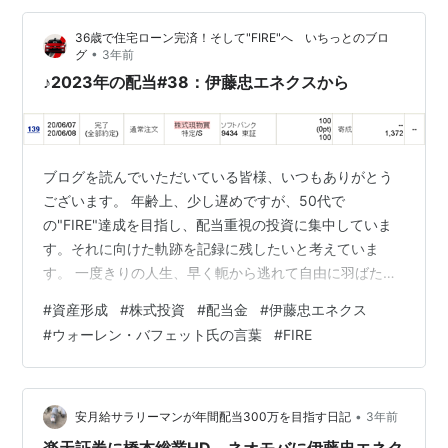
いから業績も大丈夫そうですな。 そういう事だな。還元
36歳で住宅ローン完済！そして"FIRE"へ いちっとのブロ
方針も盤石だな。・配当性向40%以上・累進配当政策
•
グ
3年前
で、出たぁ～っす。累進配当政策！っす つまり、NISAで
♪2023年の配当#38：伊藤忠エネクスから
保有がベス…
ブログを読んでいただいている皆様、いつもありがとう
ございます。 年齢上、少し遅めですが、50代で
の"FIRE"達成を目指し、配当重視の投資に集中していま
す。それに向けた軌跡を記録に残したいと考えていま
す。 一度きりの人生、早く軛から逃れて自由に羽ばたき
たい。。同じ考えの方々に、少しでも参考になれば幸い
#
資産形成
#
株式投資
#
配当金
#
伊藤忠エネクス
です。 --- 最近、以下の本を読んでいます。 敗者のゲー
#
ウォーレン・バフェット氏の言葉
#
FIRE
ム［原著第８版］ (日本経済新聞出版) 作者:チャールズ・
エリス 日経BP Amazon 曰く、「インデックス投資が最
高の投資」。。うーん、分かります。多分、正しい。一
方、バフェットさんはそれに賛同しつつも、個別株投資
•
安月給サラリーマンが年間配当300万を目指す日記
3年前
の優位性も主張していま…
楽天証券に橋本総業HD、ネオモバに伊藤忠エネク