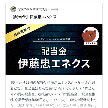
ジっすか！学園2 2円増配年間58円だね。 またまた増ノ
配ですか～クマっちゃいますね！（くまだけに） 還元方
•
悪魔の高配当株式投資
2年前
針は配当性向4…
【配当金】伊藤忠エネクス
1株当たり28円の配当金 伊藤忠エネクスから配当金が到
着だな。 配当金はどんな感じかな？ガッポリ？ 1株当た
り28円の配当金。税抜後で2,232円の配当金。 配当金推
移 今期予想は年56円となっているな。連続増配継続中だ
な。 2021年度は記念配当だけど、基本配当は連続増配中