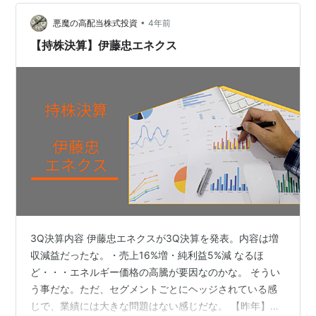
感じに補い合ってる感じだな。配当金も増配発表だな。
•
マジっすか！？ 配当金政策 増配を発表と累進配当政策
悪魔の高配当株式投資
4年前
（2年間）も発表だな。2円増配の年間52円の配当金にな
【持株決算】伊藤忠エネクス
るようだな。 累進配当政策…
3Q決算内容 伊藤忠エネクスが3Q決算を発表。内容は増
収減益だったな。・売上16%増・純利益5%減 なるほ
ど・・・エネルギー価格の高騰が要因なのかな。 そうい
う事だな。ただ、セグメントごとにヘッジされている感
じで、業績には大きな問題はない感じだな。 【昨年】