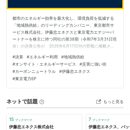
都市のエネルギー効率を最大化し、環境負荷を低減する
「地域熱供給」のリーディングカンパニー、東京都市サ
ービス株式会社。伊藤忠エネクスと東京電力エナジーパ
ートナーを株主に持つ同社の第38期（令和7年3月31日現
在）の決算公告が、2025年6月17日付の官報に掲載され
ました。驚異的な財務健全性と、カーボンニュートラル
#
決算
#
エネルギー利用
#
地域熱供給
社会の実現をリードする明確なビジョンを持つ同社の現
#
オンサイト・エネルギーサービス
#
災害に強い街
在地と未来像を詳細に分析します。 20250331_38_東京
#
カーボンニュートラル
#
伊藤忠エネクス
都市サービス決算 第38期 決算のポイント（単位：百万
#
東京電力EP
円）資産合計: 22,459 (約224.6億円)負債合計: 2,570 (約
25.7億円)純資産合計: 19,888 …
ネットで話題
もっと見る
15
7
ブックマーク
ブックマーク
伊藤忠エネクス株式会社
伊藤忠エネクス、バッ