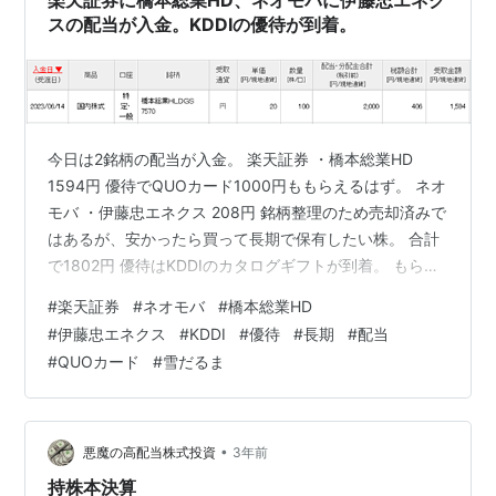
スの配当が入金。KDDIの優待が到着。
今日は2銘柄の配当が入金。 楽天証券 ・橋本総業HD
1594円 優待でQUOカード1000円ももらえるはず。 ネオ
モバ ・伊藤忠エネクス 208円 銘柄整理のため売却済みで
はあるが、安かったら買って長期で保有したい株。 合計
で1802円 優待はKDDIのカタログギフトが到着。 もらう
のは3回目で花月コース。 長期保有でグレードアップす
#
楽天証券
#
ネオモバ
#
橋本総業HD
るのは再来年あたり。 この優待は維持して欲しいところ
#
伊藤忠エネクス
#
KDDI
#
優待
#
長期
#
配当
だが・・・ にほんブログ村
#
QUOカード
#
雪だるま
•
悪魔の高配当株式投資
3年前
持株本決算