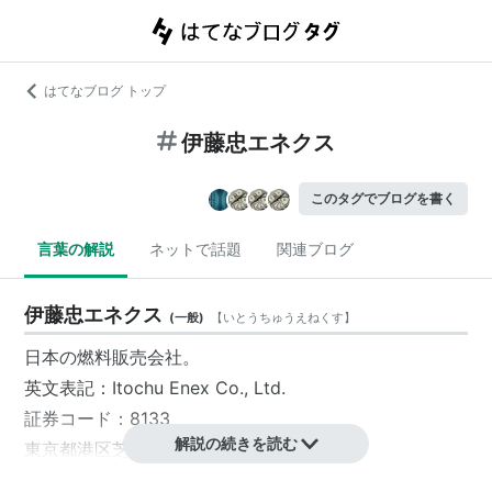
はてなブログ トップ
伊藤忠エネクス
このタグでブログを書く
言葉の解説
ネットで話題
関連ブログ
伊藤忠エネクス
(
一般
)
【
いとうちゅうえねくす
】
日本の燃料販売会社。
英文表記：Itochu Enex Co., Ltd.
証券コード：8133
解説の続きを読む
東京都港区
芝浦に本社がある。
伊藤忠グループで、ガソリンスタンドの運営、液化石油