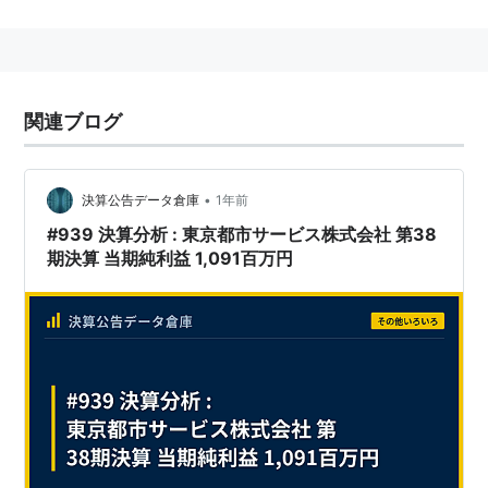
ガスの販売、事業者用燃料の販売などを行っている。
ガソリンスタンド事業は自社ブランドである
カーエネク
ス
(
carenex
)の他、
ジャパンエナジー
、
昭和シェル石
油
、
コスモ石油
、
九州石油
と特約店として契約してそれ
関連ブログ
らのブランドのガソリンスタンドを運営している。
大分県
中津市
で都市ガス供給事業を行っている。
•
決算公告データ倉庫
1年前
1961年1月28日に伊藤忠燃料株式会社として設立。
#939 決算分析 : 東京都市サービス株式会社 第38
2001年7月1日に現在の社名になった。
期決算 当期純利益 1,091百万円