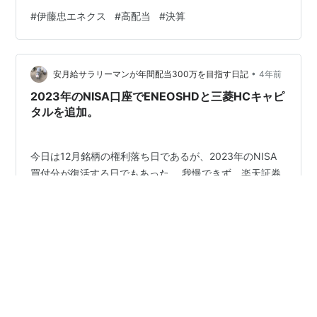
【今年】 今年は電力事業が苦戦。でもカーライフ、産業
#
伊藤忠エネクス
#
高配当
#
決算
事業が好調なのね。 そういう事だな。エネルギー価格に
依存しているから、一見リスクはありそうだけど販売先
はバランスが取れている感じだな。 配当金 配当金は年間
•
48円維持のようだな。 なるほどっす・・・それでも増配
安月給サラリーマンが年間配当300万を目指す日記
4年前
傾向にある企業だしね。 そういう事だな。配当性向は
2023年のNISA口座でENEOSHDと三菱HCキャピ
40%。業績が良くなれば増配し…
タルを追加。
今日は12月銘柄の権利落ち日であるが、2023年のNISA