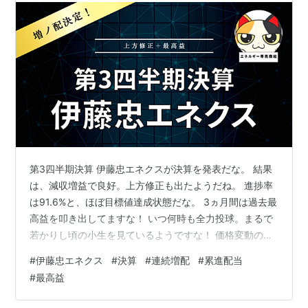
第3四半期決算 伊藤忠エネクスが決算を発表だな。 結果
は、減収増益で良好。上方修正も出たようだね。 進捗率
は91.6%と、ほぼ目標値達成状態だな。 3ヵ月間は過去最
高益を叩き出してますな！ いつ何時も全力投球。まるで
若かりし頃の小生を見ているようですな！ 価格変動の激
しいエネルギー事業だけど、安定が最大の強みですね。
#
伊藤忠エネクス
#
決算
#
連続増配
#
累進配当
4つのセグメントがその時の景気動向を補いながら成長し
#
最高益
ているのが特徴だな。 小生のように総合的弱点が少ない
と言う事ですな！ 増配決定 そして増配も決定だな！ マ