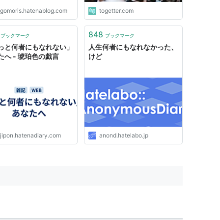
agomoris.hatenablog.com
togetter.com
848
ブックマーク
ブックマーク
っと何者にもなれない」
人生何者にもなれなかった、
たへ - 琥珀色の戯言
けど
ujipon.hatenadiary.com
anond.hatelabo.jp