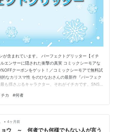
ンが含まれています。 パーフェクトグリッター【イチ
ルエンサーに隠された衝撃の真実 コミックシーモアな
70%OFFクーポンをゲット！／コミックシーモアで無料試
倒的なカリスマ性 をのひなおさんの最新作『パーフェク
最も揺さぶるキャラクター、それがイチカです。SNS
ーとして登場する彼女は、まさに現代の憧れの象徴そのも
イチカ
#
何者
ション、完璧なメイク、そして何より人を惹きつける不思
て、イチカは決し…
•
。
4ヶ月前
リョウ ～ 何者でも何様でもない人が言う