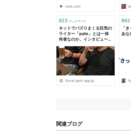
note.com
t
923
862
ブックマーク
ネットでバズりまくる狂気の
「き
ライター「pato」とは一体
あな
何者なのか。インタビューし
てきた
travel.spot-app.jp
f
関連ブログ