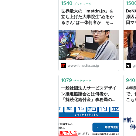
1540
150
ブックマーク
世界最大の「mstdn.jp」を
De
立ち上げた大学院生“ぬるか
原因
るさん”は一体何者か その
田マ
素顔とドワンゴ入社が決まる
までの10日間に迫る
www.itmedia.co.jp
g
1079
940
ブックマーク
一般社団法人サービスデザイ
4年
ン推進協議会とは何者か。
で、
「持続化給付金」事務局の謎
ごも
めいた正体を考える。｜東京
蒸溜所 蒸溜日誌