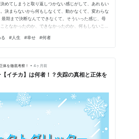
。決めてしまうと取り返しつかない感じがして、あれもい
て。決まらないから何もしなくて、動かなくて、変わらな
、最期まで決断なんてできなくて。そういった感じ、母
いことなかったのか、できなかったのか、何もしないこと
感情に、流されるの続けて。選んで、動いて、続けて、な
わる
#
人生
#
幸せ
#
何者
うの母から感じなくて。 自分でやらないで、自分でき
てて、人にばっかりで。自分…
•
正体を徹底考察！
4ヶ月前
ー【イチカ】は何者！？失踪の真相と正体を