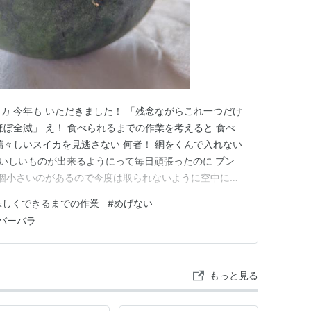
カ 今年も いただきました！ 「残念ながらこれ一つだけ
ほぼ全滅」 え！ 食べられるまでの作業を考えると 食べ
瑞々しいスイカを見逃さない 何者！ 網をくんで入れない
おいしいものが出来るようにって毎日頑張ったのに プン
数個小さいのがあるので今度は取られないように空中にぶ
こにもいました！ 被害の無かった有機野菜 有難う！心し
味しくできるまでの作業
#
めげない
バーバラ
もっと見る