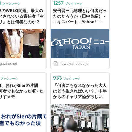
0
1257
ブックマーク
ブックマーク
NAのWELQ問題、最大の
安倍晋三元総理とは何者だっ
とされている責任者「村
たのだろうか（田中良紹） -
リ」とは何者なのか？
エキスパート - Yahoo!ニュ
ース
igazine.net
news.yahoo.co.jp
933
ブックマーク
ブックマーク
前、おれがSIerの片隅
「何者にもなれなかった大人
何者でもなかった頃 - た
はどう生きればいい？」中年
りすメモ
からのキャリア論が欲しい