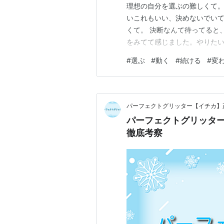
理想の自分を選ぶの難しくて
いこれもいい、決めないでい
くて。 決断なんて待ってると
をみてて感じました。やりた
を選んでて。人に、情報に、
#
選ぶ
#
動く
#
続ける
#
変
りたい自分のイメージ、そうい
めないで、そういうの人に求め
パーフェクトグリッター【イチカ】
パーフェクトグリッタ
徹底考察