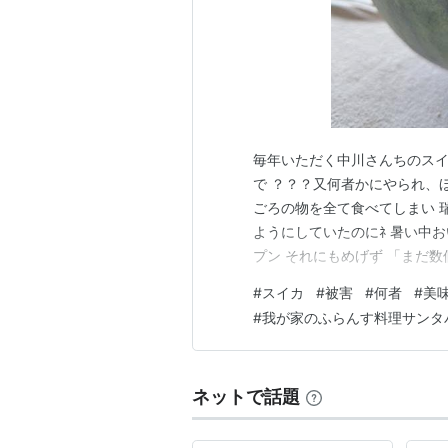
毎年いただく中川さんちのスイ
で ？？？又何者かにやられ、
ごろの物を全て食べてしまい 
ようにしていたのにﾈ 暑い中
プン それにもめげず 「まだ
ら下げました！」 職人気質こ
#
スイカ
#
被害
#
何者
#
美
て美味しくいただきます！
#
我が家のふらんす料理サンタ
ネットで話題