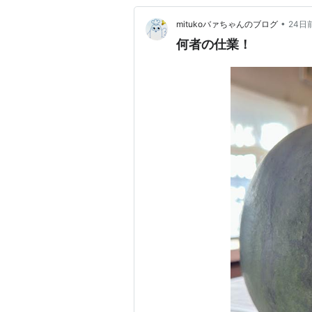
•
mitukoバァちゃんのブログ
24日
何者の仕業！