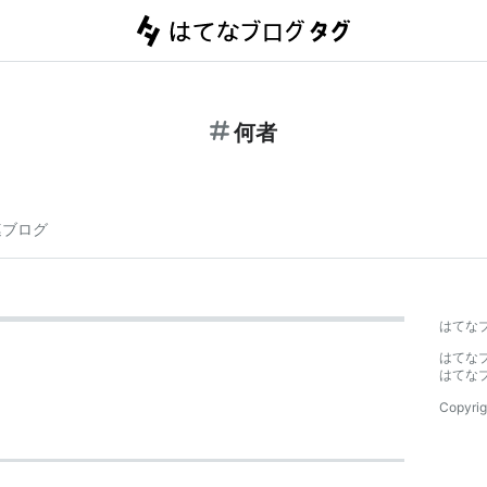
何者
連ブログ
はてな
はてな
はてな
Copyrig