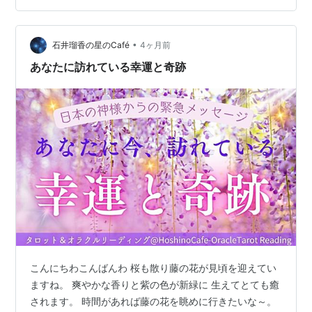
が楽になり眠くなるので さっきまでお昼寝してました〜
エネルギーが動くので なんか眠くなるみたいですが この
怠さが心地よくて好きです。 以前の私は カウンセラーと
•
石井瑠香の星のCafé
4ヶ月前
いう…
あなたに訪れている幸運と奇跡
こんにちわこんばんわ 桜も散り藤の花が見頃を迎えてい
ますね。 爽やかな香りと紫の色が新緑に 生えてとても癒
されます。 時間があれば藤の花を眺めに行きたいな～。