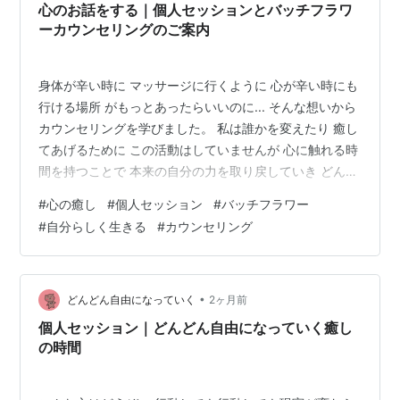
リーディングをする…
心のお話をする｜個人セッションとバッチフラワ
ーカウンセリングのご案内
身体が辛い時に マッサージに行くように 心が辛い時にも
行ける場所 がもっとあったらいいのに... そんな想いから
カウンセリングを学びました。 私は誰かを変えたり 癒し
てあげるために この活動はしていませんが 心に触れる時
間を持つことで 本来の自分の力を取り戻していき どんど
ん人生が自由になってくる。 そんな輪が広がってくれた
#
心の癒し
#
個人セッション
#
バッチフラワー
ら 嬉しく思っています✨ こんな気持ちを抱えていません
#
自分らしく生きる
#
カウンセリング
か？ ・不安や自己否定で苦しい ・一人で生きていくのが
不安 ・もっと自由に生きていきたい ・頑張れば頑張るほ
ど心が苦しい ・自分を好きになれない そんな気持ちを抱
えているのなら、 もう一人で頑張り続けなくても大丈夫
•
どんどん自由になっていく
2ヶ月前
です…
個人セッション｜どんどん自由になっていく癒し
の時間