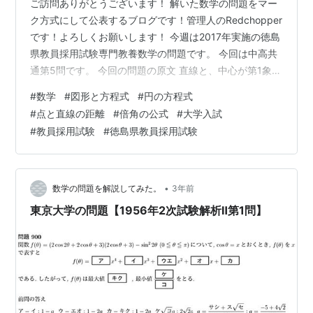
ご訪問ありがとうございます！ 解いた数学の問題をマー
ク方式にして公表するブログです！管理人のRedchopper
です！よろしくお願いします！ 今週は2017年実施の徳島
県教員採用試験専門教養数学の問題です。 今回は中高共
通第5問です。 今回の問題の原文 直線と、中心が第1象限
にある半径の円について、次の(1)・(2)の問いに答えなさ
#
数学
#
図形と方程式
#
円の方程式
い。 (1)直線は、直線に関して軸と対称な直線である。直
#
点と直線の距離
#
倍角の公式
#
大学入試
線の方程式を求めなさい。 (2)直線と軸の両方に接する円
#
教員採用試験
#
徳島県教員採用試験
が、点を内部に含むとき、半径のとる値の範囲を求めな
さい。 今回の問題について 難易度は☆☆☆☆です。 2本
の直線に接する円の半径の値の範囲を求める問題です…
•
数学の問題を解説してみた。
3年前
東京大学の問題【1956年2次試験解析Ⅱ第1問】