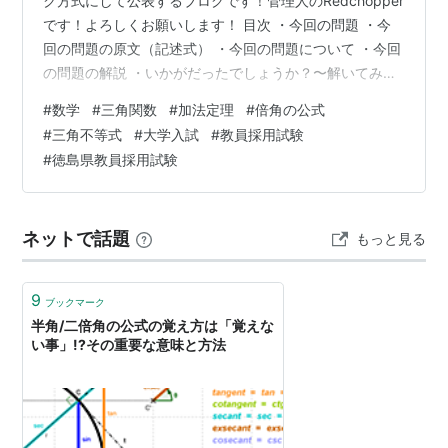
ク方式にして公表するブログです！管理人のRedchopper
です！よろしくお願いします！ 目次 ・今回の問題 ・今
回の問題の原文（記述式） ・今回の問題について ・今回
の問題の解説 ・いかがだったでしょうか？〜解いてみた
感想〜 今回の問題 今週は2018年実施の徳島県教員採用
#
数学
#
三角関数
#
加法定理
#
倍角の公式
試験専門教養数学の問題です。 今回は中高共通第5問で
#
三角不等式
#
大学入試
#
教員採用試験
す。 今回の問題の原文（記述式） 2つの関数について、
#
徳島県教員採用試験
次の(1)・(2)の問いに答えなさい。 (1)はを用いて、ま
た、はを用いてそれぞれ表しなさい。 (2)とする。不等式
を解きなさい。 今回の問題について 難易度は☆☆☆…
ネットで話題
もっと見る
9
ブックマーク
半角/二倍角の公式の覚え方は「覚えな
い事」!?その重要な意味と方法