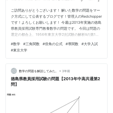
ご訪問ありがとうございます！ 解いた数学の問題をマー
ク方式にして公表するブログです！管理人のRedchopper
です！よろしくお願いします！ 今週は2013年実施の徳島
県教員採用試験専門教養数学の問題です。 今回は問題の
選定の都合上、1956年東京大学2次試験の解析Ⅱの第1問
です。 今回の問題の原文 次の関数の最大値および最小値
#
数学
#
三角関数
#
倍角の公式
#
導関数
#
大学入試
を求めよ。またそのときのの値はいかほどか。 ただし、
#
東京大学
とする。 今回の問題について 難易度は☆☆☆☆です。
三角関数の最大・最小問題です。 難易度表記については
以下の記事をご参照ください。 red-red-chopper-
mathmatics.hatenablog.com…
•
数学の問題を解説してみた。
3年前
徳島県教員採用試験の問題【2013年中高共通第2
問】