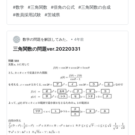
問題について 難易度は☆☆☆です。 式をうまく変形して
#
数学
#
三角関数
#
倍角の公式
#
三角関数の合成
最大値を求める問題です。 難易度表記については以下の
#
教員採用試験
#
茨城県
記事をご参照ください。 red-red-chopper-
mathmatics.hatenablog.com 今回の問題の解説 三角関
数に関する最大・最小の問題の解き方は ・相互関係を使
ってまたはのみで表す ・三角関数の合成を使…
•
数学の問題を解説してみた。
4年前
三角関数の問題ver.20220331