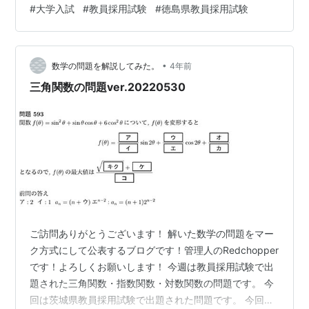
#
大学入試
#
教員採用試験
#
徳島県教員採用試験
易度表記については以下の記事をご参照ください。 red-
red-chopper-mathmatics.hatenablog.com 今回の問題
の解説 図については、問題の画像をご参照ください。 内
角と外角の関係から、と…
•
数学の問題を解説してみた。
4年前
三角関数の問題ver.20220530
ご訪問ありがとうございます！ 解いた数学の問題をマー
ク方式にして公表するブログです！管理人のRedchopper
です！よろしくお願いします！ 今週は教員採用試験で出
題された三角関数・指数関数・対数関数の問題です。 今
回は茨城県教員採用試験で出題された問題です。 今回の