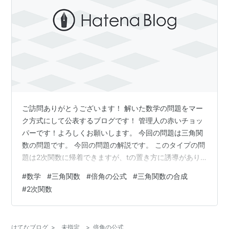
ご訪問ありがとうございます！ 解いた数学の問題をマー
ク方式にして公表するブログです！ 管理人の赤いチョッ
パーです！よろしくお願いします。 今回の問題は三角関
数の問題です。 今回の問題の解説です。 このタイプの問
題は2次関数に帰着できますが、tの置き方に誘導があり
ますので、その通りにするとうまくいきます。
#
数学
#
三角関数
#
倍角の公式
#
三角関数の合成
sin2θ=2sinθcosθなので、sinθcosθをtで表せないかを考
#
2次関数
えてみます。 t=sinθ+cosθの両辺を2乗するとsinθcosθを
tで表すことができます。 tの2次関数で表すことができた
ら、tのとりうる値の範囲を調べます。 tの置き方から、
はてなブログ
>
未指定
>
倍角の公式