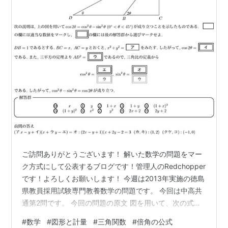
ご訪問ありがとうございます！ 解いた数学の問題をマー
ク方式にして公表するブログです！管理人のRedchopper
です！よろしくお願いします！ 今週は2013年実施の徳島
県教員採用試験専門教養数学の問題です。 今回は中高共
通第2問です。 今回の問題の原文 図を用いて、次の式が
成り立つことを証明しなさい。 今回の問題について 難易
#
数学
#
図形と計量
#
三角関数
#
倍角の公式
度は☆☆☆です。 図を用いた倍角の公式の証明です。 難