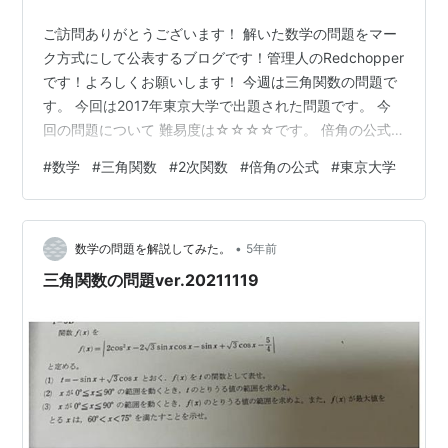
ご訪問ありがとうございます！ 解いた数学の問題をマー
ク方式にして公表するブログです！管理人のRedchopper
です！よろしくお願いします！ 今週は三角関数の問題で
す。 今回は2017年東京大学で出題された問題です。 今
回の問題について 難易度は☆☆☆☆です。 倍角の公式
と3倍角の公式を使って解いていくと、そこまでは難しく
#
数学
#
三角関数
#
2次関数
#
倍角の公式
#
東京大学
ないです。 難易度表記については以下の記事をご参照く
ださい。 red-red-chopper-
mathmatics.hatenablog.com 今回の問題の解説 、とも
•
の多項式で表すことができないかを考えます。 ですの
数学の問題を解説してみた。
5年前
で、ともの多項式で表すことができそうです。 について
三角関数の問題ver.20211119
は、…