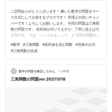
ご訪問ありがとうございます！ 解いた数学の問題をマー
ク方式にして公表するブログです！ 管理人の赤いチョッ
パーです！よろしくお願いします。 今回の問題は三角関
数の問題です。 絶対値が付いてますが、丁寧に扱えば大
丈夫です。 では、いってみましょう。↓ 今回の問題の解
説です。 絶対値記号が付いている場合は、絶対値記号の
#
数学
#
三角関数
#
絶対値を含む関数
#
倍角の公式
中身が正か負かで場合分けをすることが基本です。 しか
#
三角関数の合成
し、このままの形では分かりづらいです。 なので、わか
るような形に変形しておきます。 このようなタイプの問
題はこのブログでもよく出てきていますが、「t=⚪︎⚪︎とお
くと」という誘導がついていることがほとんどですの
•
数学の問題を解説してみた。
5年前
で、誘導の通り置き換えを…
三角関数の問題ver.20211018