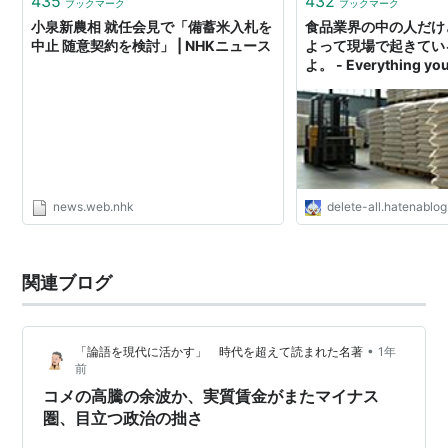
435
432
ブックマーク
ブックマーク
小泉新農相 就任会見で「備蓄米入札を
食品業界の中の人だけ
中止 随意契約を検討」 | NHKニュース
よって現場で起きてい
よ。 - Everything you
Dreamed
news.web.nhk
delete-all.hatenablo
関連ブログ
•
「論語を現代に活かす」 時代を超えて読まれた名著
1年
前
コメの高騰の余波か、実質賃金がまたマイナス
圏、目立つ政治の拙さ