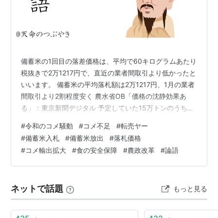
備蓄米の1回目の落差価格は、平均で60キログラムあたり
税抜きで2万1217円で、直近の業者間取引より低かったと
いいます。 備蓄米の平均落札額は2万1217円、1月の業者
間取引より2割程度安く 農水省OB「価格の沈静効果あ
る」：東京新聞デジタル 予定していた15万トンのうち
94.2％にあたる約14万1800トンがコメ大手集荷業者など
#
令和のコメ騒動
#
コメ不足
#
転売ヤー
7社によって落札されたそうです。1月のコメ価格の指標
#
備蓄米入札
#
備蓄米放出
#
落札価格
となる「相対取引価格」より約約3000円安い結果だった
#
コメ輸出拡大
#
食の安全保障
#
農政改革
#
論語
といいます。 「これだけの量がマーケットに出れば、当
然需給は一定程度改善され、消費者にも理解いただける
結果が生まれるのではないかと期待している」、江藤農
ネットで話題
もっと見る
水相はそう…