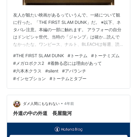
友人が観たい映画があるっていうんで、一緒について観
に行った。「THE FIRST SLAM DUNK」だ。 ※以下、ネ
タバレ注意。本編の一部に触れます。 アラフォーの自分
はドンピシャ世代、当時の「ジャンプ」は確か…読んで
なかったな。ワンピース、ナルト、BLEACHは毎週、読
んでた記憶があるが。幽遊白書とスラムダンクは単行本
#
THE FIRST SLAM DUNK
#
トーテム
#
トーテミズム
で読んだ記憶がある。まあでも自分の中では幽遊白書は
#
メガロボクス2
#
着飾る恋には理由があって
何回も読み直すぐらい好きだったが、スラダンは1回読ん
#
六本木クラス
#
silent
#
アバランチ
だきりだったので。うっすらした記憶のままで鑑賞。い
#
インセプション
#
トーテムとタブー
やー、しかし…めちゃ面白かった！ 90点だ。ハラハラド
キドキするスポーツゲーム、フィクションだけれども、
面白い。「黒子のバス…
•
ダメ人間にもなれない
4年前
外道の中の外道 長屋龍河