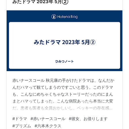
みたドラマ 2023年 5月②
赤いナースコール 秋元康の手がけたドラマは、なんだか
んだハマって観てしまうのですごいと思う。このドラマ
も、こんなにめちゃくちゃなストーリーだったのにまん
まとハマってしまった。こんな病院あったら本当に大変
だ。患者も医者も全員おかしいし、ベッキーの存在感も
怖いし、浅田美代子はもっと怖いし、毎回誰か死ぬし、
#
ドラマ
#
赤いナースコール
#
彼女、お借りします
中盤の話で、「今回は過激な描写があるので気をつけて
#
プリズム
#
六本木クラス
ください」みたいな注意書きが出たのもすごすぎた。ま