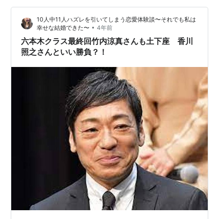
10人中11人ハズレを引いてしまう恋愛体験談〜それでも私は
•
幸せな結婚できた〜
4年前
六本木クラス最終回竹内涼真さんも土下座 香川
照之さんといい勝負？！