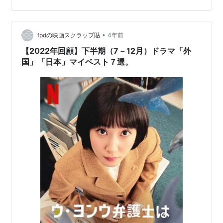
あ、ラストも納得いくようないかないようなでしたけ
ど、けっこう面白く観てしまいました。 彼女、お借りし
ます かわいい大西流星くんが、かわいいレンタル彼女た
•
fpdの映画スクラップ貼
4年前
ちに振り回されるお話。なんですが、大西流星くん…
【2022年回顧】下半期（7－12月）ドラマ「外
国」「日本」マイベスト７選。