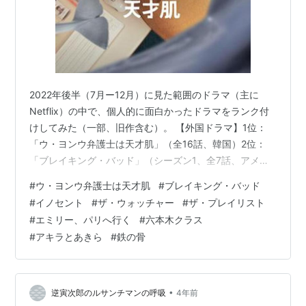
2022年後半（7月ー12月）に見た範囲のドラマ（主に
Netflix）の中で、個人的に面白かったドラマをランク付
けしてみた（一部、旧作含む）。 【外国ドラマ】1位：
「ウ・ヨンウ弁護士は天才肌」（全16話、韓国）2位：
「ブレイキング・バッド」（シーズン1、全7話、アメリ
カ）3位：「イノセント」（全8話、スペイン）4位：
#
ウ・ヨンウ弁護士は天才肌
#
ブレイキング・バッド
「ザ・ウォッチャー」（全7話、アメリカ）5位：「ザ・
#
イノセント
#
ザ・ウォッチャー
#
ザ・プレイリスト
プレイリスト」（全6話、スエーデン）6位：「ザ・スト
#
エミリー、パリへ行く
#
六本木クラス
レンジャー」（全8話、アメリカ）7位：「エミリー、パ
#
アキラとあきら
#
鉄の骨
リへ行く」（シーズン1、全10話、アメリカ）次点：「再
婚ゲーム」（全8話、韓国） 【国内ドラマ】1位：「六本
木クラス」（全13…
•
逆寅次郎のルサンチマンの呼吸
4年前