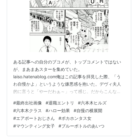
ある記事への自分のブコメが、トップコメントではない
が、まあまあスターを集めていた。
laiso.hatenablog.com俺はこの記事を拝見した際、「う
わ自慢かよ」というような嫌悪感を抱いた。デヴィ夫人
的に言うと「やーだわぁ～」って感じ。だからこんなコ
メントしたんだよな。 最終出社画角画像とは何か - laiso
#
最終出社画像
#
退職エントリ
#
六本木ヒルズ
ああヤダ、カッコ悪いね。「エアポートおじさん」と同
#
六本木クラス
#
ハロー効果
#
自慢の横展開
じよ。「私はこんなにすごいビルでバリバリ働いてた」
#
エアポートおじさん
#
ポカホンタス女
と自分を最大級に美化し、都会のビルの威光を借りて仕
#
マウンティング女子
#
ブルーボトルのあいつ
事ができると自己顕示を行うナルシスト達。品性も無い
2022/10/01 19:33 b.hatena.ne.jpそしたら結構スター…