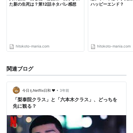
た新の生死は？第12話ネタバレ感想
ハッピーエンド？
hitokoto-mania.com
hitokoto-mania.com
関連ブログ
•
今日もNetflix日和 ❤︎
3年前
「梨泰院クラス」と「六本木クラス」、どっちを
先に観る？