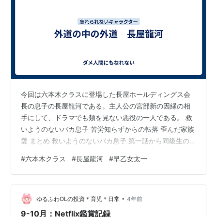
今回は六本木クラスに登場した長屋ホールディングス会
長の息子の長屋龍河である。主人公の宮部新の因縁の相
手にして、ドラマでも類を見ない悪役の一人である。 救
いようのないバカ息子 苦労知らずからの転落 歪んだ家族
愛 まとめ 救いようのないバカ息子 第一話から同級生の
桐野をパシリのように扱い、屈辱的ないじめを行う。そ
#
六本木クラス
#
長屋龍河
#
早乙女太一
れを見かねた新からブン殴られて、新は退学になるけれ
ども龍河は何のお咎めなし。 それだけに留まらず、今度
は新の父親をひき逃げで死に追いやるという取り返しの
•
つかない過ちを犯してしまい、それでも法的な裁きを受
ゆるふわOLの投資＊育児＊日常
4年前
けないという理不尽ぶり(これに関しては父の長屋茂会長
9-10月：Netflix鑑賞記録