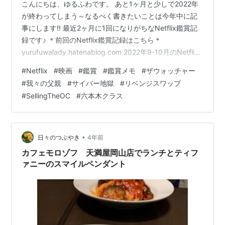
こんにちは、ゆるふわです。 あと1ヶ月と少しで2022年
が終わってしまう～なるべく書きたいことは今年中に記
事にします!! 最近2ヶ月に1回になりがちなNetflix鑑賞記
録です♪ ＊前回のNetflix鑑賞記録はこちら＊
yurufuwalady.hatenablog.com 2022年9-10月のNetflix
鑑賞記録 竜とそばかすの姫 雨を告げる漂流団地 六本木
#
Netflix
#
映画
#
鑑賞
#
鑑賞メモ
#
ザウォッチャー
クラス Selling OC リベンジスワップ サイバー地獄: n番
#
我々の父親
#
サイバー地獄
#
リベンジスワップ
部屋 ネット犯罪を暴く 我々の父親 ザウォッチャー 2022
#
SellingTheOC
#
六本木クラス
年9-10月のNetflix鑑賞記録 竜とそばかすの姫 竜とそば
かすの姫 DVDスタンダード・エディショ…
•
日々のつぶやき
4年前
カフェモロゾフ 天満屋岡山店でランチとティフ
ァニーのスマイルペンダント