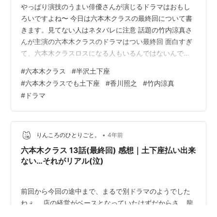
やっぱり演技のうまい俳優さんが演じるドラマはおもし
ろいですよね〜 今日は六本木クラスの最終回について書
きます。見てない人はネタバレに注意 話題の竹内涼真さ
んが主演の六本木クラスのドラマはつい最終回 面白すぎ
て、六本木クラスロスになる人もいるんではないんでし
ょうか？ 最終回序盤の土下座のシーンで見ごたえありま
#
六本木クラス
#
半沢土下座
したね～ 六本木クラスは韓国の伊集院クラスというドラ
#
六本木クラスでも土下座
#
香川照之
#
竹内涼真
マのリメイク 伊集院クラスが原作で、Netflixでしか観れ
#
ドラマ
ないらしく、 契約してる友達からしたら、 原作を見ると
日本の見る気にならないくらい面白いらしい。 韓国の奴
は見てないので、六本木クラスもかなり面白いって思っ
てる私ですけどね原作見た…
•
りんころのひとりごと。
4年前
六本木クラス 13話(最終回) 感想｜土下座払い出来
ない…それがリアル(泣)
前回から今回の途中まで、まるで別ドラマのようでした
ねぇ。 店の経営がベースとなっていたはずだからさ… 龍
河（早乙女太一）、流血するほど頭に強いダメージを負