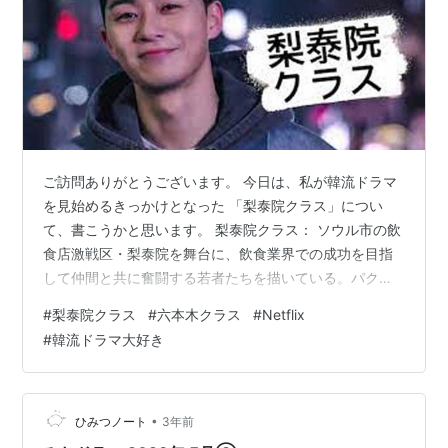
ご訪問ありがとうございます。 今日は、私が韓流ドラマ
を見始めるきっかけとなった 「梨泰院クラス」につい
て、書こうかと思います。 梨泰院クラス： ソウル市の飲
食店激戦区・梨泰院を舞台に、飲食業界での成功を目指
して仲間と共に奮闘する若者たちを描いている。パク・
ソジュン主演。 それまで、日本中で「冬ソナ」＆ヨン様
#
梨泰院クラス
#
六本木クラス
#
Netflix
ブームが巻き起ころうが、 友人から「愛の不時着」をお
#
韓流ドラマ大好き
薦めされようが、 なぜか韓流ドラマにはまったく興味が
湧かず、長年スルーしてきましたが、 「六本木クラス」
を観た後に、本家も観てみよう！となったのでした。 パ
ク・セロイの特徴的なぱっつん前髪に惹きよせられたの
•
ひみつノート
3年前
かもしれません。 主役のパク・ソジ…