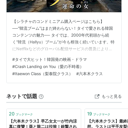
【シラチャのコンドミニアム購入ページはこちら】
──“韓流ブーム”はまだ終わらない！タイで愛される韓国
コンテンツの魅力── タイでは、2000年代初頭から続
く“韓流（Hallyu）ブーム”が今も根強く続いています。特
にNetflixなどのグローバル配信サービスの普及により、
韓国ドラマや映画がタイの視聴者にリアルタイムで届く
#
タイで大ヒット！韓国発の映画・ドラマ
ようになり、Z世代やミレニアル世代を中心に大ヒット作
#
Crash Landing on You（愛の不時着）
が続出中です。 今回は、近年タイで特にヒットした韓国
#
Itaewon Class（梨泰院クラス）
#
六本木クラス
制作の映画・ドラマを5作品厳選してご紹介します！ オ
クニョ 運命の女（ひと）(字幕版) Amazon ①【Crash
Landing on You（愛の不時着｜사랑의 불시…
ネットで話題
もっと見る
20
19
ブックマーク
ブックマーク
【六本木クラス】早乙女太一が竹内涼
【六本木クラス】最終
真に復讐！葵と龍二は拉致！銃撃され
想。ラストは平手友梨