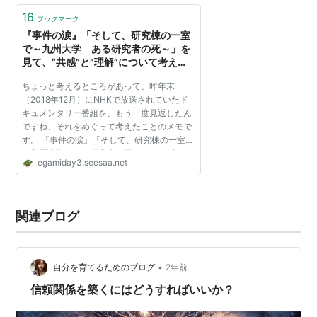
16
ブックマーク
『事件の涙』「そして、研究棟の一室
で～九州大学 ある研究者の死～」を
見て、”共感”と”理解”について考えた
メモ: egamiday 3
ちょっと考えるところがあって、昨年末
（2018年12月）にNHKで放送されていたド
キュメンタリー番組を、もう一度見返したん
ですね、それをめぐって考えたことのメモで
す。 『事件の涙』「そして、研究棟の一室で
～九州大学 ある研究者の死～」 2018年12
egamiday3.seesaa.net
月28日（金） 午後10時45分～11時10分
https://www.nhk.or.jp/docudo...
関連ブログ
•
自分を育てるためのブログ
2年前
信頼関係を築くにはどうすればいいか？