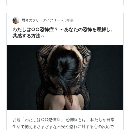
れらがどのようにして相互に作用し、信頼を強化するか
について探求します。 #### …
•
思考のフリーダイアリー
3年前
わたしは○○恐怖症？ ～あなたの恐怖を理解し、
共感する方法～
お題「わたしは○○恐怖症」 恐怖症とは、私たちが日常
生活で抱えるさまざまな不安や恐れに対する心の反応で