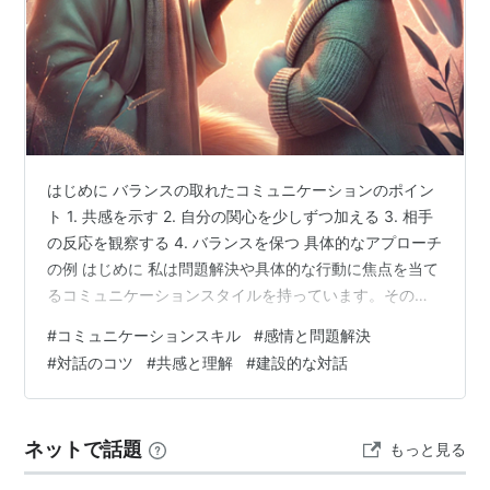
はじめに バランスの取れたコミュニケーションのポイン
ト 1. 共感を示す 2. 自分の関心を少しずつ加える 3. 相手
の反応を観察する 4. バランスを保つ 具体的なアプローチ
の例 はじめに 私は問題解決や具体的な行動に焦点を当て
るコミュニケーションスタイルを持っています。そのた
め、感情に焦点を当てた表現や反応にはあまり関心が持
#
コミュニケーションスキル
#
感情と問題解決
てず、時には難しさを感じることもあります。同じよう
#
対話のコツ
#
共感と理解
#
建設的な対話
な悩みを持つ方に向けて、バランスの取れたコミュニケ
ーションのポイントをまとめました。 感情と論理のバラ
ンスが取れている対話は、結果的により良い解決策や理
ネットで話題
もっと見る
解をもたらすことがあります。感情を共有することで相
手とのつながりを深…