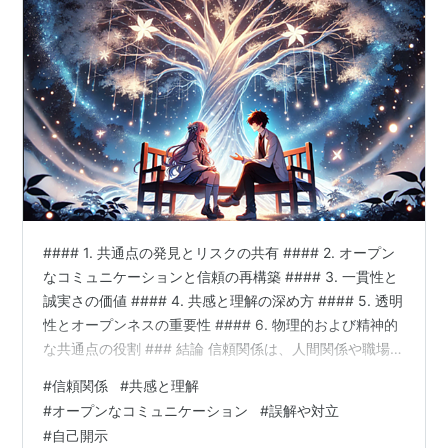
#### 1. 共通点の発見とリスクの共有 #### 2. オープン
なコミュニケーションと信頼の再構築 #### 3. 一貫性と
誠実さの価値 #### 4. 共感と理解の深め方 #### 5. 透明
性とオープンネスの重要性 #### 6. 物理的および精神的
な共通点の役割 ### 結論 信頼関係は、人間関係や職場で
の協力を円滑に進めるための基盤であり、社会的・個人
#
信頼関係
#
共感と理解
的な成功の鍵です。信頼関係を築くためには、いくつか
#
オープンなコミュニケーション
#
誤解や対立
の重要な要素が相互に作用し、時間と努力を要します。
#
自己開示
本稿では、信頼関係を構築するための主要な要素と、そ