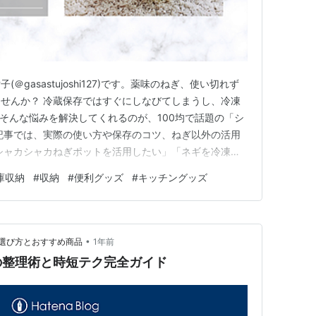
gasastujoshi127)です。薬味のねぎ、使い切れず
せんか？ 冷蔵保存ではすぐにしなびてしまうし、冷凍
そんな悩みを解決してくれるのが、100均で話題の「シ
記事では、実際の使い方や保存のコツ、ねぎ以外の活用
シャカシャカねぎポットを活用したい」「ネギを冷凍保
考にしてくださいね。 セリアの「シャカシャカねぎポ
庫収納
#
収納
#
便利グッズ
#
キッチングッズ
カシャカねぎポット』 商品概要 使い方 保存期間 『シ
方…
•
選び方とおすすめ商品
1年前
の整理術と時短テク完全ガイド