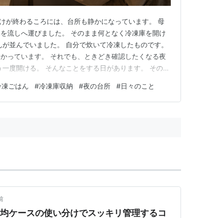
づけが終わるころには、台所も静かになっています。 母
を流しへ運びました。 そのまま何となく冷凍庫を開け
んが並んでいました。 自分で炊いて冷凍したものです。
かっています。 それでも、ときどき確認したくなる夜
う一度開ける。 そんなことをする日があります。 その夜
ていました。 冷凍ごはんを減らしたい気持ちと、残し
冷凍ごはん
#
冷凍庫収納
#
夜の台所
#
日々のこと
少し立ち止まった夜の話です。 冷凍庫の余白が気になる
つか並んでい…
前
0均ケースの使い分けでスッキリ管理するコ