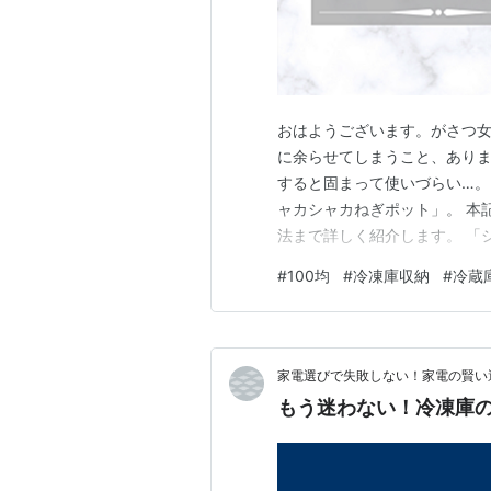
おはようございます。がさつ女子(＠
に余らせてしまうこと、ありま
すると固まって使いづらい…。
ャカシャカねぎポット」。 本
法まで詳しく紹介します。 「
存したい」という方は、ぜひ参
#
100均
#
冷凍庫収納
#
冷蔵
ット」が話題！！ セリア『シャ
ャカシャカねぎポット』の活用
家電選びで失敗しない！家電の賢い
もう迷わない！冷凍庫