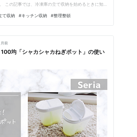
よ。 この記事では、冷凍庫の立て収納を始めるときに知
使い分け、食材別のコツ、向かないパターン、失敗しにく
立て収納
#
キッチン収納
#
整理整頓
していきます。がんばりすぎなくて大丈夫。できるところ
凍庫の立て収納は「…
ヶ月前
100均「シャカシャカねぎポット」の使い