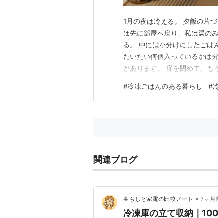
1月の夜は冷える。 夕飯の片
は先に部屋へ戻り、私は湯のみ
る。 中には小分けにしたごは
だいたい何個入っているかは分
があります。 扉を閉めて、も
も、しばらく冷凍庫の前に立っ
#
冷凍ごはんのある暮らし
#
ておきたい気持ち。 その間で
冷凍庫を見ると、ごはんがいく
関連ブログ
•
暮らしと家電の比較ノート
7ヶ月
冷凍庫の立て収納｜10