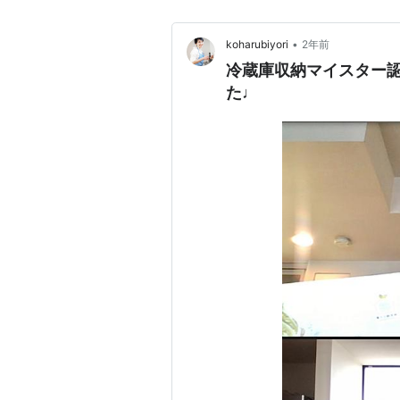
•
koharubiyori
2年前
冷蔵庫収納マイスター
た♩